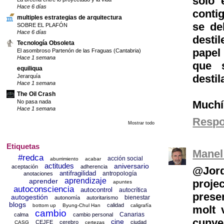
solo 
Hace 6 días
conti
multiples estrategias de arquitectura
se de
SOBRE EL PLAFÓN
Hace 6 días
desti
Tecnología Obsoleta
papel 
El asombroso Partenón de las Fraguas (Cantabria)
Hace 1 semana
que 
equiliqua
destil
Jerarquía
Hace 1 semana
The Oil Crash
Muchís
No pasa nada
Hace 1 semana
Resp
Mostrar todo
Etiquetas
Manel
#redca
acción social
aburrimiento
acabar
actitudes
aniversario
aceptación
adherencia
@Jor
antifragilidad
antropología
anotaciones
aprendizaje
aprender
projec
apuntes
autoconsciencia
autocontrol
autocrítica
prese
autogestión
bienestar
autonomía
autoritarismo
blogs
calidad
bottom up
Byung-Chul Han
caligrafía
molt 
cambio
Canarias
calma
cambio personal
cunye
cine
CEJFE
cerebro
ciudad
CASG
certezas