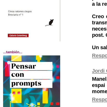
a la r
Creo 
trans
neces
post. 
Un sa
...también...
Resp
Jordi 
Manel
espai
moment
Resp