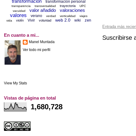
transformación
transformación personal
trayectoria
transparencia
transversalidad
UPC
valor añadido
valoraciones
vacuidad
valores
verano
verdad
verticalidad
viajes
web 2.0
zen
Vivir
wiki
violín
voluntad
vida
Entrada más recie
En cuanto a mi...
Suscribirse 
Manel Muntada
Ver todo mi perfil
View My Stats
Vistas de página en total
1,680,728