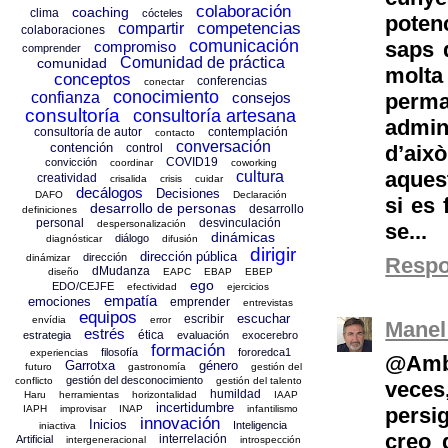
colaboración
coaching
clima
cócteles
poten
competencias
compartir
colaboraciones
comunicación
saps 
compromiso
comprender
Comunidad de práctica
comunidad
molta
conceptos
conferencias
conectar
conocimiento
perm
confianza
consejos
consultoría
consultoría artesana
admin
consultoría de autor
contemplación
contacto
conversación
contención
d’aix
control
COVID19
convicción
coordinar
coworking
aques
cultura
creatividad
crisalida
crisis
cuidar
decálogos
Decisiones
DAFO
Declaración
si es 
desarrollo de personas
desarrollo
definiciones
personal
desvinculación
despersonalización
se...
dinámicas
diálogo
diagnósticar
difusión
dirigir
dirección pública
dirección
dinámizar
Resp
dMudanza
diseño
EAPC
EBAP
EBEP
ego
EDO/CEJFE
efectividad
ejercicios
empatía
emociones
emprender
entrevistas
equipos
escuchar
escribir
envídia
error
Manel
estrés
ética
estrategia
evaluación
exocerebro
formación
filosofía
fororedca1
experiencias
@Ambl
Garrotxa
género
futuro
gastronomía
gestión del
gestión del desconocimiento
conflicto
gestión del talento
vece
humildad
Haru
herramientas
horizontalidad
IAAP
incertidumbre
persig
IAPH
improvisar
INAP
infantilismo
innovación
Inicios
Inteligencia
iniactiva
creo 
interrelación
Artificial
intergeneracional
introspección