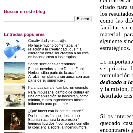
contrarresta
citado para 
Buscar en este blog
los resultado
como las dif
facilitar su 
material par
Entradas populares
siguiente sin
Creatividad y creativ@s
No hace mucho comentaba , en
estratégicos.
relación a la creatividad , que “ la
diferencia entre ser creativo o no está
en hacerle caso a las propias i...
Lo importante
Sobre "lecciones aprendidas"
se prioriza 
En sus novelas sobre Dune , Frank
Herbert sitúa parte de la acción en
formulación 
Arrakis , un planeta sin agua, con gran
parte de su superficie c...
dedicado a la
y la misión, 
Palancas para el cambio: un ejemplo
Para impulsar el cambio de cultura en
destilado cri
una organización se necesitan, como
mínimo, cuatro ingredientes básicos:
influencia para proponér...
¿Qué hacer con la incertidumbre?
Si os intere
Da la impresión que, desde que
Bauman acuñara la expresión “
quedado cas
tiempos líquidos ”, convocara con ello
la conciencia sobre la incertidumbre...
encontraréis