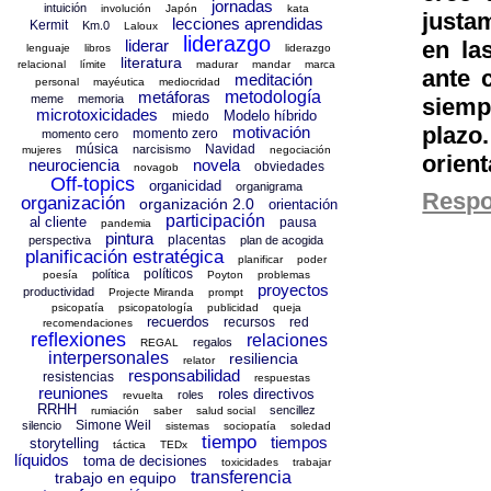
jornadas
intuición
involución
Japón
kata
justam
lecciones aprendidas
Kermit
Km.0
Laloux
liderazgo
en la
liderar
lenguaje
libros
liderazgo
literatura
relacional
límite
madurar
mandar
marca
ante c
meditación
personal
mayéutica
mediocridad
metáforas
metodología
meme
memoria
siemp
microtoxicidades
Modelo híbrido
miedo
plazo
motivación
momento zero
momento cero
música
Navidad
narcisismo
mujeres
negociación
orien
neurociencia
novela
obviedades
novagob
Off-topics
organicidad
organigrama
Resp
organización
organización 2.0
orientación
participación
al cliente
pausa
pandemia
pintura
placentas
perspectiva
plan de acogida
planificación estratégica
planificar
poder
políticos
política
poesía
Poyton
problemas
proyectos
productividad
Projecte Miranda
prompt
psicopatía
psicopatología
publicidad
queja
recuerdos
recursos
red
recomendaciones
reflexiones
relaciones
regalos
REGAL
interpersonales
resiliencia
relator
responsabilidad
resistencias
respuestas
reuniones
roles directivos
roles
revuelta
RRHH
sencillez
rumiación
saber
salud social
Simone Weil
silencio
sistemas
sociopatía
soledad
tiempo
tiempos
storytelling
táctica
TEDx
líquidos
toma de decisiones
toxicidades
trabajar
transferencia
trabajo en equipo