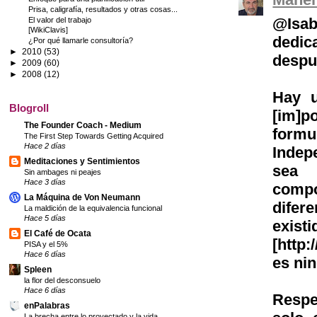
Prisa, caligrafía, resultados y otras cosas...
@Isab
El valor del trabajo
[WikiClavis]
dedic
¿Por qué llamarle consultoría?
►
2010
(53)
despu
►
2009
(60)
►
2008
(12)
Hay u
Blogroll
[im]p
The Founder Coach - Medium
formu
The First Step Towards Getting Acquired
Hace 2 días
Indep
Meditaciones y Sentimientos
sea 
Sin ambages ni peajes
Hace 3 días
comp
La Máquina de Von Neumann
difer
La maldición de la equivalencia funcional
Hace 5 días
ex
El Café de Ocata
[http:
PISA y el 5%
Hace 6 días
es ni
Spleen
la flor del desconsuelo
Hace 6 días
Respe
enPalabras
La brecha entre lo proyectado y la vida