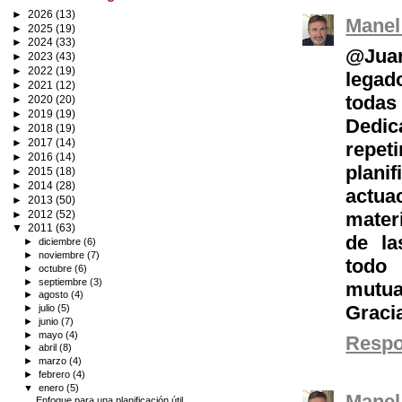
►
2026
(13)
Manel
►
2025
(19)
►
2024
(33)
@Juan
►
2023
(43)
►
2022
(19)
legad
►
2021
(12)
todas
►
2020
(20)
►
2019
(19)
Dedic
►
2018
(19)
►
2017
(14)
repe
►
2016
(14)
plani
►
2015
(18)
►
2014
(28)
actua
►
2013
(50)
►
2012
(52)
mater
▼
2011
(63)
de la
►
diciembre
(6)
►
noviembre
(7)
todo 
►
octubre
(6)
►
septiembre
(3)
mutua
►
agosto
(4)
Graci
►
julio
(5)
►
junio
(7)
►
mayo
(4)
Resp
►
abril
(8)
►
marzo
(4)
►
febrero
(4)
▼
enero
(5)
Manel
Enfoque para una planificación útil