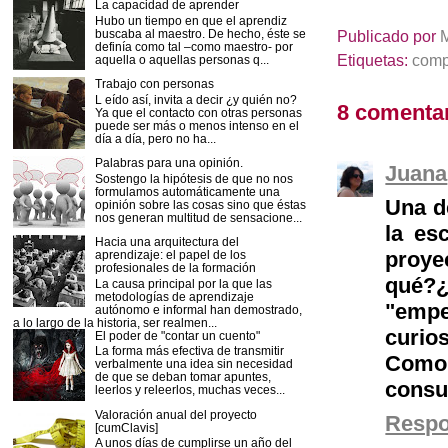
La capacidad de aprender
Hubo un tiempo en que el aprendiz
buscaba al maestro. De hecho, éste se
Publicado por
definía como tal –como maestro- por
Etiquetas:
comp
aquella o aquellas personas q...
Trabajo con personas
L eído así, invita a decir ¿y quién no?
8 comentar
Ya que el contacto con otras personas
puede ser más o menos intenso en el
día a día, pero no ha...
Palabras para una opinión.
Juana
Sostengo la hipótesis de que no nos
formulamos automáticamente una
Una d
opinión sobre las cosas sino que éstas
nos generan multitud de sensacione...
la es
Hacia una arquitectura del
proyec
aprendizaje: el papel de los
profesionales de la formación
qué?
La causa principal por la que las
metodologías de aprendizaje
"empe
autónomo e informal han demostrado,
a lo largo de la historia, ser realmen...
curio
El poder de "contar un cuento"
La forma más efectiva de transmitir
Como 
verbalmente una idea sin necesidad
de que se deban tomar apuntes,
consul
leerlos y releerlos, muchas veces...
Valoración anual del proyecto
Resp
[cumClavis]
A unos días de cumplirse un año del