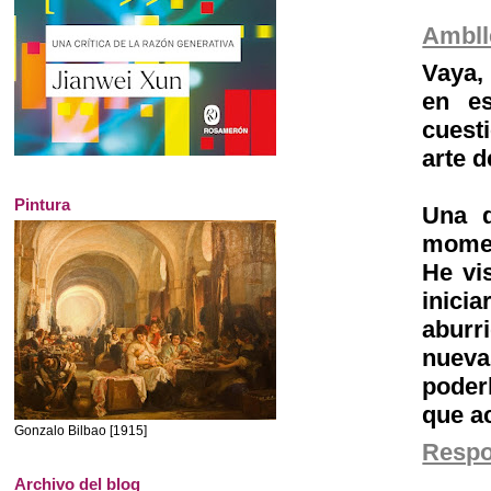
Ambll
Vaya,
en es
cuest
arte 
Pintura
Una 
momen
He vis
inici
aburr
nueva
poderl
que a
Gonzalo Bilbao [1915]
Resp
Archivo del blog