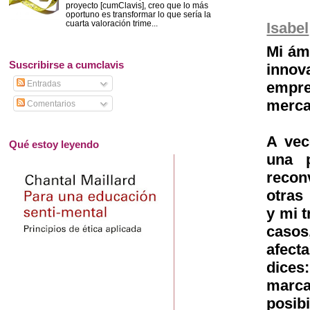
proyecto [cumClavis], creo que lo más
oportuno es transformar lo que sería la
cuarta valoración trime...
Isabel
Mi ám
Suscribirse a cumclavis
inno
empre
Entradas
merca
Comentarios
A vec
Qué estoy leyendo
una p
recon
otras
y mi 
casos
afect
dices
marca
posib