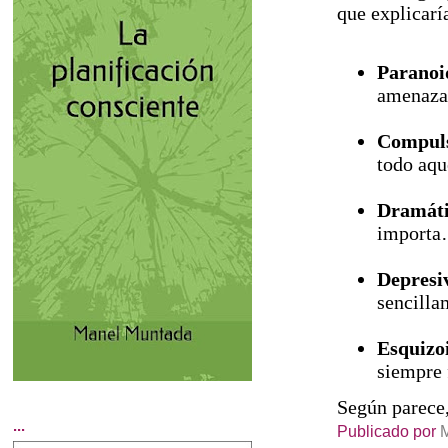
que explicarí
Paranoi
amenaza.
Compul
todo aq
Dramát
import
Depresi
sencilla
Esquizo
siempre 
Según parece,
...
Publicado por