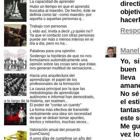
La capacidad de aprender
direc
Hubo un tiempo en que el aprendiz
objeti
buscaba al maestro. De hecho, éste se
definía como tal –como maestro- por
hacerl
aquella o aquellas personas q...
Trabajo con personas
Resp
L eído así, invita a decir ¿y quién no?
Ya que el contacto con otras personas
puede ser más o menos intenso en el
día a día, pero no ha...
Manel
Palabras para una opinión.
Sostengo la hipótesis de que no nos
Yo, s
formulamos automáticamente una
opinión sobre las cosas sino que éstas
buen 
nos generan multitud de sensacione...
llev
Hacia una arquitectura del
aprendizaje: el papel de los
aman
profesionales de la formación
La causa principal por la que las
No sé 
metodologías de aprendizaje
autónomo e informal han demostrado,
el es
a lo largo de la historia, ser realmen...
El poder de "contar un cuento"
tanta
La forma más efectiva de transmitir
verbalmente una idea sin necesidad
este 
de que se deban tomar apuntes,
leerlos y releerlos, muchas veces...
Me gus
Valoración anual del proyecto
vez lo
[cumClavis]
A unos días de cumplirse un año del