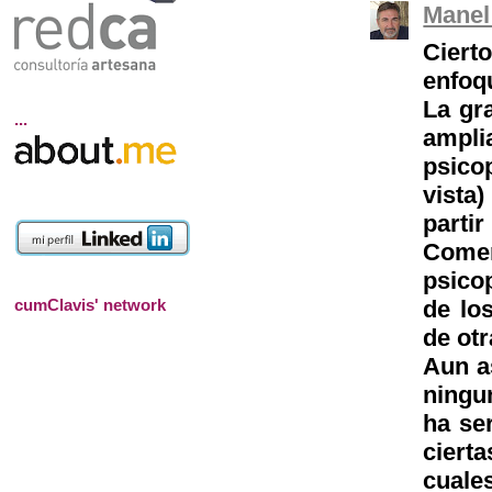
Manel
Ciert
enfoq
La gra
...
ampli
psico
vista
parti
Come
psico
de lo
cumClavis' network
de ot
Aun a
ningu
ha ser
ciert
cuales