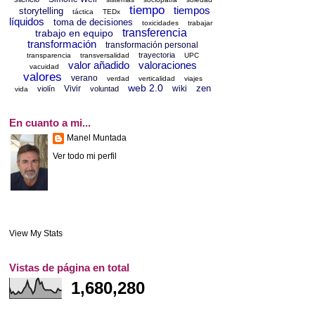
tiempo
tiempos
storytelling
táctica
TEDx
líquidos
toma de decisiones
toxicidades
trabajar
transferencia
trabajo en equipo
transformación
transformación personal
trayectoria
transparencia
transversalidad
UPC
valor añadido
valoraciones
vacuidad
valores
verano
verdad
verticalidad
viajes
web 2.0
zen
Vivir
wiki
violín
voluntad
vida
En cuanto a mi...
Manel Muntada
Ver todo mi perfil
View My Stats
Vistas de página en total
1,680,280