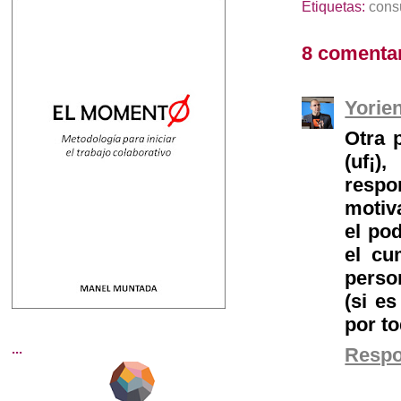
Etiquetas:
consu
8 comentar
Yorie
Otra 
(uf¡)
resp
motiv
el pod
el cu
perso
(si e
por to
...
Resp