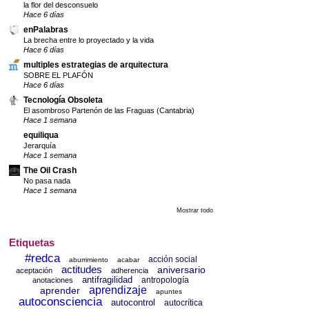
la flor del desconsuelo
Hace 6 días
enPalabras
La brecha entre lo proyectado y la vida
Hace 6 días
multiples estrategias de arquitectura
SOBRE EL PLAFÓN
Hace 6 días
Tecnología Obsoleta
El asombroso Partenón de las Fraguas (Cantabria)
Hace 1 semana
equiliqua
Jerarquía
Hace 1 semana
The Oil Crash
No pasa nada
Hace 1 semana
Mostrar todo
Etiquetas
#redca
acción social
aburrimiento
acabar
actitudes
aniversario
aceptación
adherencia
antifragilidad
antropología
anotaciones
aprendizaje
aprender
apuntes
autoconsciencia
autocontrol
autocrítica