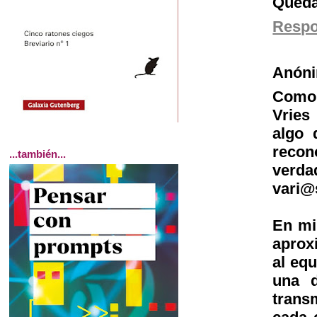
Queda
Resp
Anón
Como t
Vries
algo 
recon
...también...
verda
vari@
En mi 
aprox
al equ
una d
trans