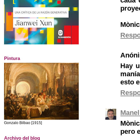
cada 
proye
Mònic
Resp
Anón
Pintura
Hay u
manía
esto e
Resp
Manel
Mònic
Gonzalo Bilbao [1915]
pero e
Archivo del blog