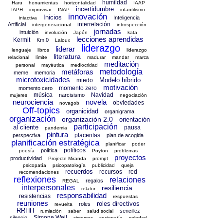
humildad
Haru
herramientas
horizontalidad
IAAP
incertidumbre
IAPH
improvisar
INAP
infantilismo
innovación
Inicios
Inteligencia
iniactiva
interrelación
Artificial
intergeneracional
introspección
jornadas
intuición
involución
Japón
kata
lecciones aprendidas
Kermit
Km.0
Laloux
liderazgo
liderar
lenguaje
libros
liderazgo
literatura
relacional
límite
madurar
mandar
marca
meditación
personal
mayéutica
mediocridad
metáforas
metodología
meme
memoria
microtoxicidades
Modelo híbrido
miedo
motivación
momento zero
momento cero
música
Navidad
narcisismo
mujeres
negociación
neurociencia
novela
obviedades
novagob
Off-topics
organicidad
organigrama
organización
organización 2.0
orientación
participación
al cliente
pausa
pandemia
pintura
placentas
perspectiva
plan de acogida
planificación estratégica
planificar
poder
políticos
política
poesía
Poyton
problemas
proyectos
productividad
Projecte Miranda
prompt
psicopatía
psicopatología
publicidad
queja
recuerdos
recursos
red
recomendaciones
reflexiones
relaciones
regalos
REGAL
interpersonales
resiliencia
relator
responsabilidad
resistencias
respuestas
reuniones
roles directivos
roles
revuelta
RRHH
sencillez
rumiación
saber
salud social
Simone Weil
silencio
sistemas
sociopatía
soledad