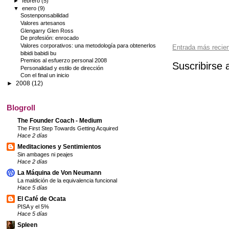
►
febrero
(5)
▼
enero
(9)
Sostenponsabilidad
Valores artesanos
Glengarry Glen Ross
De profesión: enrocado
Valores corporativos: una metodología para obtenerlos
Entrada más recie
bibidi babidi bu
Premios al esfuerzo personal 2008
Suscribirse 
Personalidad y estilo de dirección
Con el final un inicio
►
2008
(12)
Blogroll
The Founder Coach - Medium
The First Step Towards Getting Acquired
Hace 2 días
Meditaciones y Sentimientos
Sin ambages ni peajes
Hace 2 días
La Máquina de Von Neumann
La maldición de la equivalencia funcional
Hace 5 días
El Café de Ocata
PISA y el 5%
Hace 5 días
Spleen