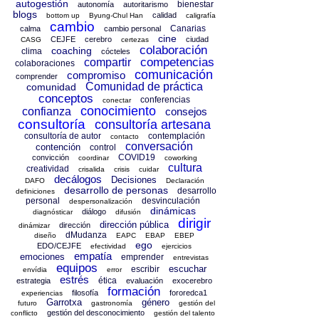
autogestión
bienestar
autonomía
autoritarismo
blogs
calidad
bottom up
Byung-Chul Han
caligrafía
cambio
Canarias
calma
cambio personal
cine
CEJFE
cerebro
ciudad
CASG
certezas
colaboración
coaching
clima
cócteles
competencias
compartir
colaboraciones
comunicación
compromiso
comprender
Comunidad de práctica
comunidad
conceptos
conferencias
conectar
conocimiento
confianza
consejos
consultoría
consultoría artesana
consultoría de autor
contemplación
contacto
conversación
contención
control
COVID19
convicción
coordinar
coworking
cultura
creatividad
crisalida
crisis
cuidar
decálogos
Decisiones
DAFO
Declaración
desarrollo de personas
desarrollo
definiciones
personal
desvinculación
despersonalización
dinámicas
diálogo
diagnósticar
difusión
dirigir
dirección pública
dirección
dinámizar
dMudanza
diseño
EAPC
EBAP
EBEP
ego
EDO/CEJFE
efectividad
ejercicios
empatía
emociones
emprender
entrevistas
equipos
escuchar
escribir
envídia
error
estrés
ética
estrategia
evaluación
exocerebro
formación
filosofía
fororedca1
experiencias
Garrotxa
género
futuro
gastronomía
gestión del
gestión del desconocimiento
conflicto
gestión del talento