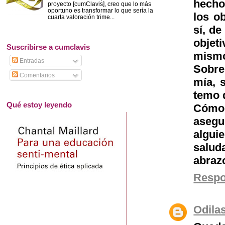
hecho
proyecto [cumClavis], creo que lo más
oportuno es transformar lo que sería la
los ob
cuarta valoración trime...
sí, de
objet
Suscribirse a cumclavis
mism
Entradas
Sobre
Comentarios
mía, 
temo 
Qué estoy leyendo
Cómo
asegu
algui
salud
abraz
Resp
Odila