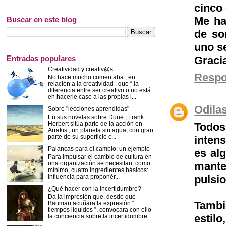
cinco 
Me ha
Buscar en este blog
de so
uno se
Gracia
Entradas populares
Creatividad y creativ@s
Resp
No hace mucho comentaba , en
relación a la creatividad , que “ la
diferencia entre ser creativo o no está
en hacerle caso a las propias i...
Odila
Sobre "lecciones aprendidas"
En sus novelas sobre Dune , Frank
Herbert sitúa parte de la acción en
Todo
Arrakis , un planeta sin agua, con gran
parte de su superficie c...
intens
Palancas para el cambio: un ejemplo
es al
Para impulsar el cambio de cultura en
una organización se necesitan, como
mante
mínimo, cuatro ingredientes básicos:
influencia para proponér...
pulsi
¿Qué hacer con la incertidumbre?
Da la impresión que, desde que
Tambi
Bauman acuñara la expresión “
tiempos líquidos ”, convocara con ello
estil
la conciencia sobre la incertidumbre...