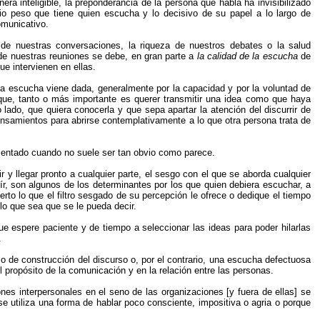
era inteligible, la preponderancia de la persona que habla ha invisibilizado
rio peso que tiene quien escucha y lo decisivo de su papel a lo largo de
omunicativo.
 de nuestras conversaciones, la riqueza de nuestros debates o la salud
de nuestras reuniones se debe, en gran parte a
la calidad de la escucha
de
ue intervienen en ellas.
la escucha viene dada, generalmente por la capacidad y por la voluntad de
que, tanto o más importante es querer transmitir una idea como que haya
ro lado, que quiera conocerla y que sepa apartar la atención del discurrir de
nsamientos para abrirse contemplativamente a lo que otra persona trata de
entado cuando no suele ser tan obvio como parece.
r y llegar pronto a cualquier parte, el sesgo con el que se aborda cualquier
oír, son algunos de los determinantes por los que quien debiera escuchar, a
rto lo que el filtro sesgado de su percepción le ofrece o dedique el tiempo
lo que sea que se le pueda decir.
ue espere paciente y de tiempo a seleccionar las ideas para poder hilarlas
.
 de construcción del discurso o, por el contrario, una escucha defectuosa
propósito de la comunicación y en la relación entre las personas.
es interpersonales en el seno de las organizaciones [y fuera de ellas] se
e utiliza una forma de hablar poco consciente, impositiva o agria o porque