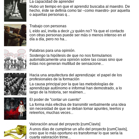
La capacidad de aprender
Hubo un tiempo en que el aprendiz buscaba al maestro. De
hecho, éste se definía como tal –como maestro- por aquella
o aquellas personas q...
Trabajo con personas
L eído así, invita a decir ¿y quién no? Ya que el contacto
con otras personas puede ser más o menos intenso en el
día a día, pero no ha...
Palabras para una opinión.
Sostengo la hipótesis de que no nos formulamos
automáticamente una opinión sobre las cosas sino que
éstas nos generan multitud de sensacione...
Hacia una arquitectura del aprendizaje: el papel de los
profesionales de la formación
La causa principal por la que las metodologías de
aprendizaje autónomo e informal han demostrado, a lo
largo de la historia, ser realmen...
El poder de "contar un cuento"
La forma más efectiva de transmitir verbalmente una idea
sin necesidad de que se deban tomar apuntes, leerlos y
releerlos, muchas veces...
Valoración anual del proyecto [cumClavis]
A unos días de cumplirse un año del proyecto [cumClavis],
creo que lo más oportuno es transformar lo que sería la
cuarta valoración trime...