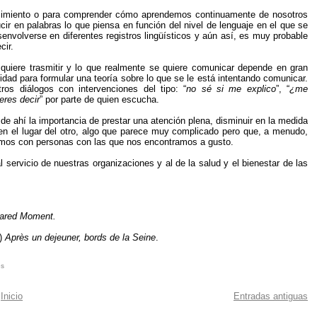
onocimiento o para comprender cómo aprendemos continuamente de nosotros
 en palabras lo que piensa en función del nivel de lenguaje en el que se
envolverse en diferentes registros lingüísticos y aún así, es muy probable
cir.
uiere trasmitir y lo que realmente se quiere comunicar depende en gran
dad para formular una teoría sobre lo que se le está intentando comunicar.
os diálogos con intervenciones del tipo: “
no sé si me explico
”, “
¿me
eres decir
” por parte de quien escucha.
e ahí la importancia de prestar una atención plena, disminuir en la medida
e en el lugar del otro, algo que parece muy complicado pero que, a menudo,
emos con personas con las que nos encontramos a gusto.
l servicio de nuestras organizaciones y al de la salud y el bienestar de las
ared Moment.
4)
Après un dejeuner, bords de la Seine
.
es
Inicio
Entradas antiguas