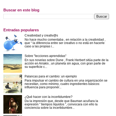
Buscar en este blog
Entradas populares
Creatividad y creativ@s
No hace mucho comentaba , en relación a la creatividad ,
que “ la diferencia entre ser creativo o no está en hacerle
caso a las propias i...
Sobre "lecciones aprendidas"
En sus novelas sobre Dune , Frank Herbert sitúa parte de la
acción en Arrakis , un planeta sin agua, con gran parte de
su superficie c...
Palancas para el cambio: un ejemplo
Para impulsar el cambio de cultura en una organización se
necesitan, como mínimo, cuatro ingredientes básicos:
influencia para proponér...
¿Qué hacer con la incertidumbre?
Da la impresión que, desde que Bauman acuñara la
expresión “ tiempos líquidos ”, convocara con ello la
conciencia sobre la incertidumbre...