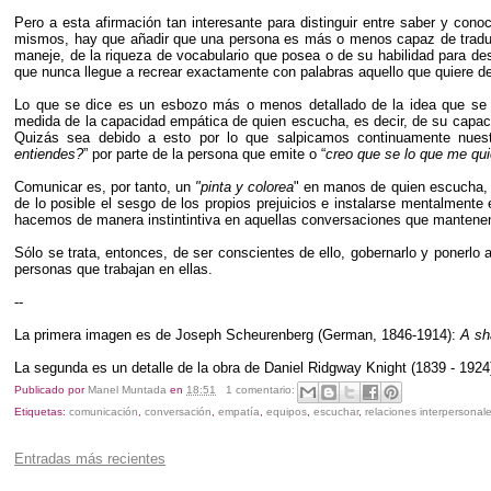
Pero a esta afirmación tan interesante para distinguir entre saber y c
mismos, hay que añadir que una persona es más o menos capaz de traducir
maneje, de la riqueza de vocabulario que posea o de su habilidad para des
que nunca llegue a recrear exactamente con palabras aquello que quiere de
Lo que se dice es un esbozo más o menos detallado de la idea que se q
medida de la capacidad empática de quien escucha, es decir, de su capaci
Quizás sea debido a esto por lo que salpicamos continuamente nuestr
entiendes?
” por parte de la persona que emite o “
creo que se lo que me qui
Comunicar es, por tanto, un
"pinta y colorea
" en manos de quien escucha, d
de lo posible el sesgo de los propios prejuicios e instalarse mentalment
hacemos de manera instintintiva en aquellas conversaciones que manten
Sólo se trata, entonces, de ser conscientes de ello, gobernarlo y ponerlo a
personas que trabajan en ellas.
--
La primera imagen es de Joseph Scheurenberg (German, 1846-1914):
A sh
La segunda es un detalle de la obra de Daniel Ridgway Knight (1839 - 192
Publicado por
Manel Muntada
en
18:51
1 comentario:
Etiquetas:
comunicación
,
conversación
,
empatía
,
equipos
,
escuchar
,
relaciones interpersonal
Entradas más recientes