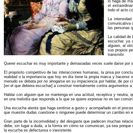
lo haga de man
el extraordina
todo el acto c
La intensidad
comunicativa 
las personas q
La calidad de 
escuchar, ya 
alguien, al ot
sus propios pe
transmitir.
Querer escuchar es muy importante y demasiadas veces suele darse por s
El propósito competitivo de las interacciones humanas, la prisa por conclui
realidad o la importancia que hoy en día tiene la propia marca y hacerse 
menudo se debata por no ahogarse en su impaciencia por hablar, de por cie
[en el que debiera escuchar] a construir mentalmente contra argumentos a 
Hablar con alguien que se mantenga en una actitud, receptiva y neutra, q
en una melodía que responda a lo que se quiere expresar no es tan común
Una escucha atenta que haga sentirse a gusto y acompañado en el proceso
que muestre dudas cuestione o ningunee puede determinar un cambio en el 
Gran parte de la incomodidad y del desgaste que padecen muchas relacion
debe, sin lugar a duda, a la forma en cómo se comunican, ya sea porque s
la escucha es defectuosa o inexistente.