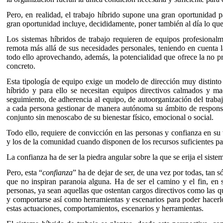
Pero, en realidad, el trabajo híbrido supone una gran oportunidad pa
gran oportunidad incluye, decididamente, poner también al día lo que s
Los sistemas híbridos de trabajo requieren de equipos profesiona
remota más allá de sus necesidades personales, teniendo en cuenta la
todo ello aprovechando, además, la potencialidad que ofrece la no pre
concreto.
Esta tipología de equipo exige un modelo de dirección muy distinto d
híbrido y para ello se necesitan equipos directivos calmados y 
seguimiento, de adherencia al equipo, de autoorganización del trab
a cada persona gestionar de manera autónoma su ámbito de responsab
conjunto sin menoscabo de su bienestar físico, emocional o social.
Todo ello, requiere de convicción en las personas y confianza en su
y los de la comunidad cuando disponen de los recursos suficientes pa
La confianza ha de ser la piedra angular sobre la que se erija el siste
Pero, esta “
confianza
” ha de dejar de ser, de una vez por todas, tan
que no inspiran paranoia alguna. Ha de ser el camino y el fin, en
personas, ya sean aquellas que ostentan cargos directivos como las q
y comportarse así como herramientas y escenarios para poder hacerl
estas actuaciones, comportamientos, escenarios y herramientas.