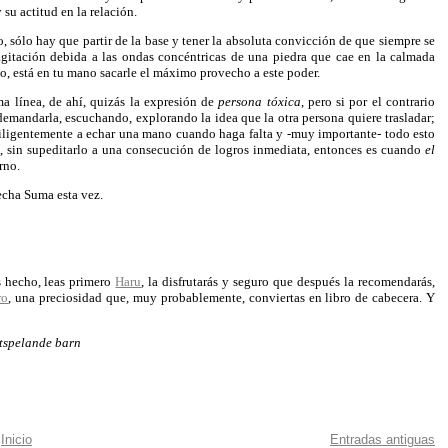
su actitud en la relación.
, sólo hay que partir de la base y tener la absoluta convicción de que siempre se
 agitación debida a las ondas concéntricas de una piedra que cae en la calmada
to, está en tu mano sacarle el máximo provecho a este poder.
ma línea, de ahí, quizás la expresión de
persona tóxica
, pero si por el contrario
 demandarla, escuchando, explorando la idea que la otra persona quiere trasladar;
diligentemente a echar una mano cuando haga falta y -muy importante- todo esto
sí, sin supeditarlo a una consecución de logros inmediata, entonces es cuando
el
rno.
echa Suma esta vez.
 hecho, leas primero
Haru
, la disfrutarás y seguro que después la recomendarás,
ro
, una preciosidad que, muy probablemente, conviertas en libro de cabecera. Y
rtspelande barn
Inicio
Entradas antiguas