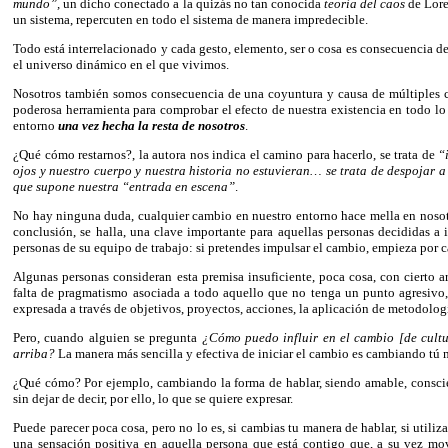
mundo”,
un dicho conectado a la quizás no tan conocida
teoría del caos
de Lore
un sistema, repercuten en todo el sistema de manera impredecible.
Todo está interrelacionado y cada gesto, elemento, ser o cosa es consecuencia d
el universo dinámico en el que vivimos.
Nosotros también somos consecuencia de una coyuntura y causa de múltiples co
poderosa herramienta para comprobar el efecto de nuestra existencia en todo lo
entorno
una vez hecha la resta de nosotros
.
¿Qué cómo restarnos?, la autora nos indica el camino para hacerlo, se trata de
“
ojos y nuestro cuerpo y nuestra historia no estuvieran… se trata de despojar 
que supone nuestra “entrada en escena”
.
No hay ninguna duda, cualquier cambio en nuestro entorno hace mella en nosotr
conclusión, se halla, una clave importante para aquellas personas decididas 
personas de su equipo de trabajo: si pretendes impulsar el cambio, empieza por 
Algunas personas consideran esta premisa insuficiente, poca cosa, con cierto a
falta de pragmatismo asociada a todo aquello que no tenga un punto agresivo,
expresada a través de objetivos, proyectos, acciones, la aplicación de metodologí
Pero, cuando alguien se pregunta
¿Cómo puedo influir en el cambio [de cult
arriba?
La manera más sencilla y efectiva de iniciar el cambio es cambiando tú
¿Qué cómo? Por ejemplo, cambiando la forma de hablar, siendo amable, conscien
sin dejar de decir, por ello, lo que se quiere expresar.
Puede parecer poca cosa, pero no lo es, si cambias tu manera de hablar, si utili
una sensación positiva en aquella persona que está contigo que, a su vez 