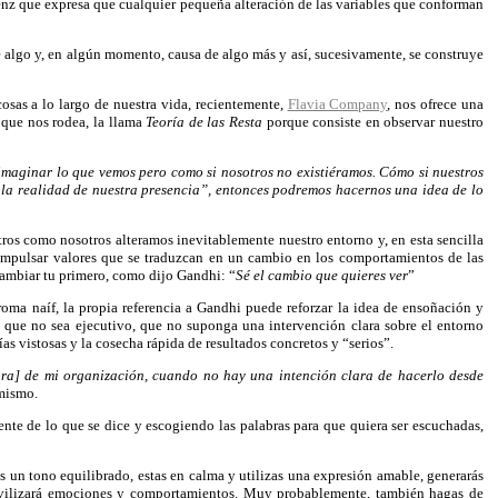
nz que expresa que cualquier pequeña alteración de las variables que conforman
e algo y, en algún momento, causa de algo más y así, sucesivamente, se construye
sas a lo largo de nuestra vida, recientemente,
Flavia Company
, nos ofrece una
 que nos rodea, la llama
Teoría de las Resta
porque consiste en observar nuestro
imaginar lo que vemos pero como si nosotros no existiéramos. Cómo si nuestros
a la realidad de nuestra presencia”, entonces podremos hacernos una idea de lo
os como nosotros alteramos inevitablemente nuestro entorno y, en esta sencilla
a impulsar valores que se traduzcan en un cambio en los comportamientos de las
cambiar tu primero, como dijo Gandhi: “
Sé el cambio que quieres ver
”
roma naíf, la propia referencia a Gandhi puede reforzar la idea de ensoñación y
 que no sea ejecutivo, que no suponga una intervención clara sobre el entorno
as vistosas y la cosecha rápida de resultados concretos y “serios”.
ura] de mi organización, cuando no hay una intención clara de hacerlo desde
 mismo.
te de lo que se dice y escogiendo las palabras para que quiera ser escuchadas,
zas un tono equilibrado, estas en calma y utilizas una expresión amable, generarás
movilizará emociones y comportamientos. Muy probablemente, también hagas de