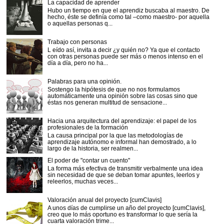
La capacidad de aprender
Hubo un tiempo en que el aprendiz buscaba al maestro. De
hecho, éste se definía como tal –como maestro- por aquella
o aquellas personas q...
Trabajo con personas
L eído así, invita a decir ¿y quién no? Ya que el contacto
con otras personas puede ser más o menos intenso en el
día a día, pero no ha...
Palabras para una opinión.
Sostengo la hipótesis de que no nos formulamos
automáticamente una opinión sobre las cosas sino que
éstas nos generan multitud de sensacione...
Hacia una arquitectura del aprendizaje: el papel de los
profesionales de la formación
La causa principal por la que las metodologías de
aprendizaje autónomo e informal han demostrado, a lo
largo de la historia, ser realmen...
El poder de "contar un cuento"
La forma más efectiva de transmitir verbalmente una idea
sin necesidad de que se deban tomar apuntes, leerlos y
releerlos, muchas veces...
Valoración anual del proyecto [cumClavis]
A unos días de cumplirse un año del proyecto [cumClavis],
creo que lo más oportuno es transformar lo que sería la
cuarta valoración trime...