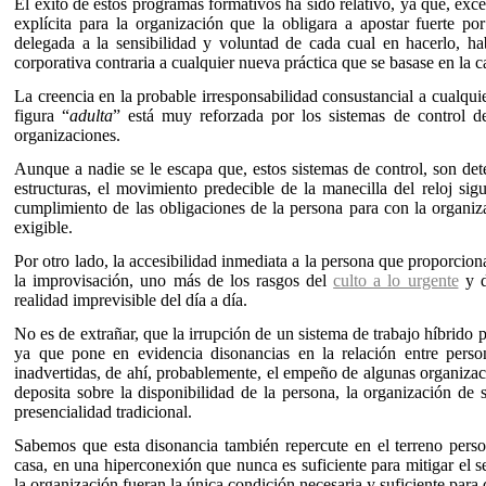
El éxito de estos programas formativos ha sido relativo, ya que, ex
explícita para la organización que la obligara a apostar fuerte po
delegada a la sensibilidad y voluntad de cada cual en hacerlo, ha
corporativa contraria a cualquier nueva práctica que se basase en la 
La creencia en la probable irresponsabilidad consustancial a cualqu
figura “
adulta
” está muy reforzada por los sistemas de control d
organizaciones.
Aunque a nadie se le escapa que, estos sistemas de control, son de
estructuras, el movimiento predecible de la manecilla del reloj s
cumplimiento de las obligaciones de la persona para con la organiza
exigible.
Por otro lado, la accesibilidad inmediata a la persona que proporciona 
la improvisación, uno más de los rasgos del
culto a lo urgente
y d
realidad imprevisible del día a día.
No es de extrañar, que la irrupción de un sistema de trabajo híbrido 
ya que pone en evidencia disonancias en la relación entre perso
inadvertidas, de ahí, probablemente, el empeño de algunas organizac
deposita sobre la disponibilidad de la persona, la organización de
presencialidad tradicional.
Sabemos que esta disonancia también repercute en el terreno perso
casa, en una hiperconexión que nunca es suficiente para mitigar el s
la organización fueran la única condición necesaria y suficiente para 