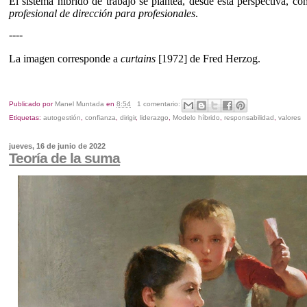
El sistema híbrido de trabajo se plantea, desde esta perspectiva, c
profesional de dirección para profesionales
.
----
La imagen corresponde a
curtains
[1972] de Fred Herzog.
Publicado por
Manel Muntada
en
8:54
1 comentario:
Etiquetas:
autogestión
,
confianza
,
dirigir
,
liderazgo
,
Modelo híbrido
,
responsabilidad
,
valores
jueves, 16 de junio de 2022
Teoría de la suma