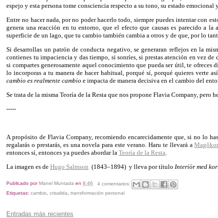
espejo y esta persona tome consciencia respecto a su tono, su estado emocional y 
Entre no hacer nada, por no poder hacerlo todo, siempre puedes intentar con esto
genera una reacción en tu entorno, que el efecto que causas es parecido a la
superficie de un lago, que tu cambio también cambia a otros y de que, por lo tan
Si desarrollas un patrón de conducta negativo, se generaran reflejos en la mis
contienes tu impaciencia y das tiempo, si sonríes, si prestas atención en vez de
si compartes generosamente aquel conocimiento que pueda ser útil, te ofreces 
lo incorporas a tu manera de hacer habitual, porqué sí, porqué quieres verte a
cambio es realmente cambio
e impacta de manera decisiva en el cambio del ento
Se trata de la misma Teoría de la Resta que nos propone Flavia Company, pero h
-----
A propósito de Flavia Company, recomiendo encarecidamente que, si no lo has
regalarás o prestarás, es una novela para este verano. Haru te llevará a
Magôko
entonces sí, entonces ya puedes abordar la
Teoría de la Resta
.
La imagen es de
Hugo Salmson
(1843–1894)
y lleva por título
Interiör med ko
Publicado por
Manel Muntada
en
8:46
4 comentarios:
Etiquetas:
cambio
,
crisalida
,
transformación personal
Entradas más recientes