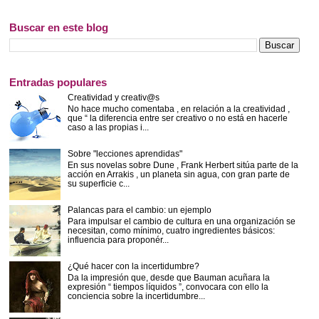
Buscar en este blog
Entradas populares
Creatividad y creativ@s
No hace mucho comentaba , en relación a la creatividad ,
que “ la diferencia entre ser creativo o no está en hacerle
caso a las propias i...
Sobre "lecciones aprendidas"
En sus novelas sobre Dune , Frank Herbert sitúa parte de la
acción en Arrakis , un planeta sin agua, con gran parte de
su superficie c...
Palancas para el cambio: un ejemplo
Para impulsar el cambio de cultura en una organización se
necesitan, como mínimo, cuatro ingredientes básicos:
influencia para proponér...
¿Qué hacer con la incertidumbre?
Da la impresión que, desde que Bauman acuñara la
expresión “ tiempos líquidos ”, convocara con ello la
conciencia sobre la incertidumbre...