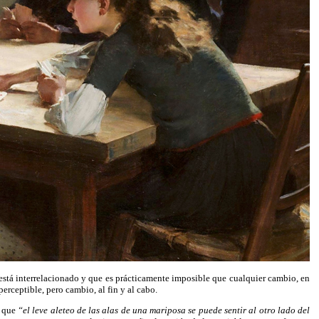
 está interrelacionado y que es prácticamente imposible que cualquier cambio, en
rceptible, pero cambio, al fin y al cabo.
e que
“el leve aleteo de las alas de una mariposa se puede sentir al otro lado del