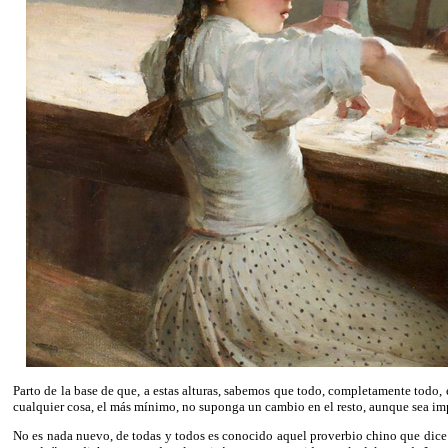
Parto de la base de que, a estas alturas, sabemos que todo, completamente todo,
cualquier cosa, el más mínimo, no suponga un cambio en el resto, aunque sea impe
No es nada nuevo, de todas y todos es conocido aquel proverbio chino que dic