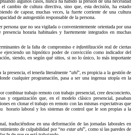
ceptuando algunos casos, nunca ha habido la presión de una necesidad
r el cambio de cultura directiva, sino que, esta decisión, ha estado
biendo de capear, muchas veces, la fuerte corriente de una cultura
capacidad de autogestión responsable de la persona.
ier persona que no sea vigilada o convenientemente orientada por una
e presencia horaria habituales y fuertemente integrados en muchas
terminantes de la falta de compromiso e
infantilización
real de ciertas
igue ejerciendo un hipnótico poder de convicción como indicador del
ción, siendo, en según qué sitios, si no lo único, lo más importante
la presencia, el tenerla literalmente “
ahí
”, es propicia a la gestión de
onde cualquier programación, pasa a ser una ingenua utopía en la
por combinar trabajo remoto con trabajo presencial, cree desconcierto,
nas y organización que, en el modelo clásico presencial, pasaban
iones en clonar el trabajo en remoto con las mismas expectativas que
 su
horario laboral y los sistemas de control que le son propias a la
nal, traduciéndose en una deformación de las jornadas laborales en
entimiento de culpabilidad por “
no estar ahí
”, como si las paredes de
dar fe de que se está trabajando.