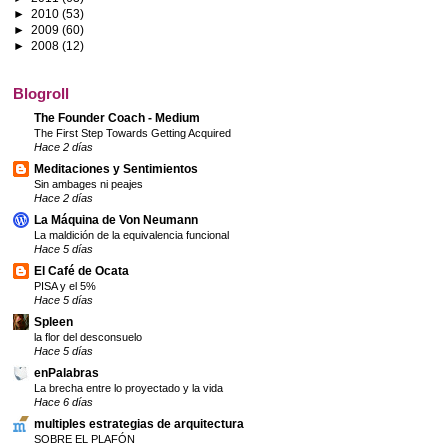
►
2010
(53)
►
2009
(60)
►
2008
(12)
Blogroll
The Founder Coach - Medium
The First Step Towards Getting Acquired
Hace 2 días
Meditaciones y Sentimientos
Sin ambages ni peajes
Hace 2 días
La Máquina de Von Neumann
La maldición de la equivalencia funcional
Hace 5 días
El Café de Ocata
PISA y el 5%
Hace 5 días
Spleen
la flor del desconsuelo
Hace 5 días
enPalabras
La brecha entre lo proyectado y la vida
Hace 6 días
multiples estrategias de arquitectura
SOBRE EL PLAFÓN