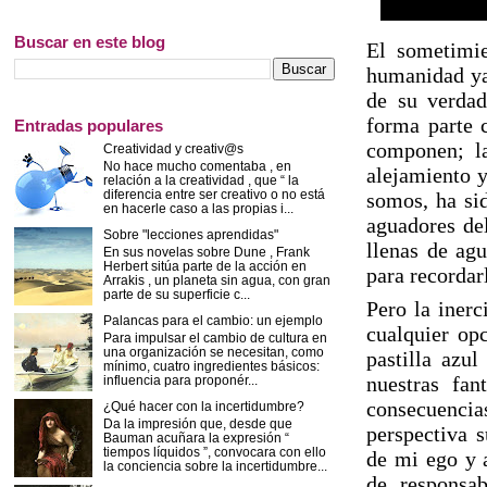
Buscar en este blog
El sometimie
humanidad ya 
de su verdad
forma parte c
Entradas populares
componen; la
Creatividad y creativ@s
No hace mucho comentaba , en
alejamiento y
relación a la creatividad , que “ la
diferencia entre ser creativo o no está
somos, ha sid
en hacerle caso a las propias i...
aguadores del
Sobre "lecciones aprendidas"
llenas de agu
En sus novelas sobre Dune , Frank
Herbert sitúa parte de la acción en
para recordar
Arrakis , un planeta sin agua, con gran
parte de su superficie c...
Pero la inerc
Palancas para el cambio: un ejemplo
cualquier opc
Para impulsar el cambio de cultura en
una organización se necesitan, como
pastilla azul
mínimo, cuatro ingredientes básicos:
nuestras fan
influencia para proponér...
consecuencias
¿Qué hacer con la incertidumbre?
Da la impresión que, desde que
perspectiva s
Bauman acuñara la expresión “
tiempos líquidos ”, convocara con ello
de mi ego y 
la conciencia sobre la incertidumbre...
de responsa