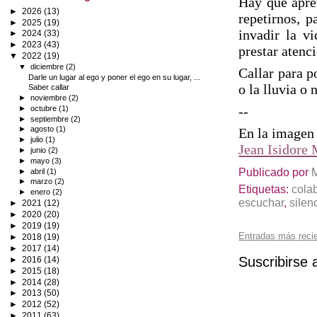
Hay que apren
►
2026
(13)
repetirnos, p
►
2025
(19)
invadir la v
►
2024
(33)
►
2023
(43)
prestar atenc
▼
2022
(19)
▼
diciembre
(2)
Callar para p
Darle un lugar al ego y poner el ego en su lugar, ...
o la lluvia o 
Saber callar
►
noviembre
(2)
--
►
octubre
(1)
►
septiembre
(2)
►
agosto
(1)
En la imagen 
►
julio
(1)
Jean Isidore
►
junio
(2)
►
mayo
(3)
Publicado por
►
abril
(1)
►
marzo
(2)
Etiquetas:
cola
►
enero
(2)
escuchar
,
silen
►
2021
(12)
►
2020
(20)
►
2019
(19)
Entradas más reci
►
2018
(19)
►
2017
(14)
Suscribirse 
►
2016
(14)
►
2015
(18)
►
2014
(28)
►
2013
(50)
►
2012
(52)
►
2011
(63)