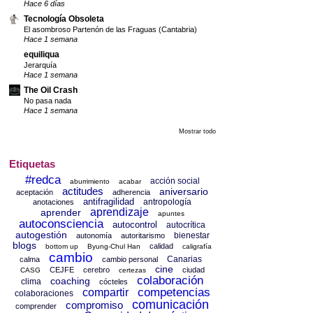
Hace 6 días
Tecnología Obsoleta
El asombroso Partenón de las Fraguas (Cantabria)
Hace 1 semana
equiliqua
Jerarquía
Hace 1 semana
The Oil Crash
No pasa nada
Hace 1 semana
Mostrar todo
Etiquetas
#redca
acción social
aburrimiento
acabar
actitudes
aniversario
aceptación
adherencia
antifragilidad
antropología
anotaciones
aprendizaje
aprender
apuntes
autoconsciencia
autocontrol
autocrítica
autogestión
bienestar
autonomía
autoritarismo
blogs
calidad
bottom up
Byung-Chul Han
caligrafía
cambio
Canarias
calma
cambio personal
cine
CEJFE
cerebro
ciudad
CASG
certezas
colaboración
coaching
clima
cócteles
competencias
compartir
colaboraciones
comunicación
compromiso
comprender