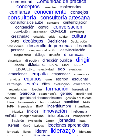
Comunidad de práctica
comunidad
conceptos
conferencias
conectar
conocimiento
confianza
consejos
consultoría
consultoría artesana
consultoría de autor
contemplación
contacto
conversación
contención
control
COVID19
convicción
coordinar
coworking
cultura
creatividad
crisalida
crisis
cuidar
decálogos
Decisiones
DAFO
Declaración
desarrollo de personas
desarrollo
definiciones
personal
desvinculación
despersonalización
dinámicas
diálogo
diagnósticar
difusión
dirigir
dirección pública
dirección
dinámizar
dMudanza
diseño
EAPC
EBAP
EBEP
ego
EDO/CEJFE
efectividad
ejercicios
empatía
emociones
emprender
entrevistas
equipos
escuchar
escribir
envídia
error
estrés
ética
estrategia
evaluación
exocerebro
formación
filosofía
fororedca1
experiencias
Garrotxa
género
futuro
gastronomía
gestión del
gestión del desconocimiento
conflicto
gestión del talento
humildad
Haru
herramientas
horizontalidad
IAAP
incertidumbre
IAPH
improvisar
INAP
infantilismo
innovación
Inicios
Inteligencia
iniactiva
interrelación
Artificial
intergeneracional
introspección
jornadas
intuición
involución
Japón
kata
lecciones aprendidas
Kermit
Km.0
Laloux
liderazgo
liderar
lenguaje
libros
liderazgo
literatura