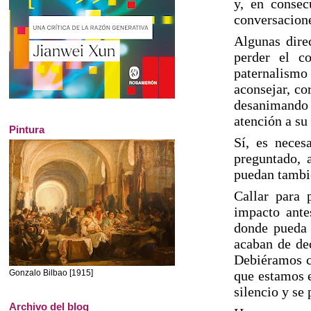
y, en consec
conversacione
Algunas dire
perder el c
paternalismo
aconsejar, co
desanimando
atención a su
Pintura
Sí, es neces
preguntado, 
puedan tambi
Callar para 
impacto antes
donde pueda 
acaban de de
D
ebiéramos c
que estamos 
Gonzalo Bilbao [1915]
silencio y se
Archivo del blog