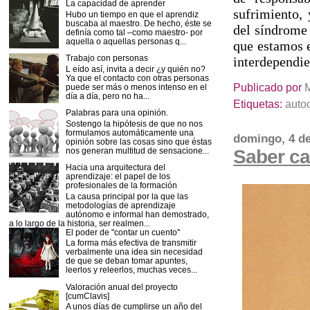
La capacidad de aprender
sufrimiento,
Hubo un tiempo en que el aprendiz
buscaba al maestro. De hecho, éste se
del síndrome
definía como tal –como maestro- por
aquella o aquellas personas q...
que estamos 
Trabajo con personas
interdependie
L eído así, invita a decir ¿y quién no?
Ya que el contacto con otras personas
Publicado por
puede ser más o menos intenso en el
día a día, pero no ha...
Etiquetas:
auto
Palabras para una opinión.
Sostengo la hipótesis de que no nos
formulamos automáticamente una
domingo, 4 de
opinión sobre las cosas sino que éstas
nos generan multitud de sensacione...
Saber ca
Hacia una arquitectura del
aprendizaje: el papel de los
profesionales de la formación
La causa principal por la que las
metodologías de aprendizaje
autónomo e informal han demostrado,
a lo largo de la historia, ser realmen...
El poder de "contar un cuento"
La forma más efectiva de transmitir
verbalmente una idea sin necesidad
de que se deban tomar apuntes,
leerlos y releerlos, muchas veces...
Valoración anual del proyecto
[cumClavis]
A unos días de cumplirse un año del