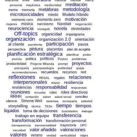
relacional
límite
madurar
mandar
marca
meditación
personal
mayéutica
mediocridad
metáforas
metodología
meme
memoria
microtoxicidades
Modelo híbrido
miedo
motivación
momento zero
momento cero
música
Navidad
narcisismo
mujeres
negociación
neurociencia
novela
obviedades
novagob
Off-topics
organicidad
organigrama
organización
organización 2.0
orientación
participación
al cliente
pausa
pandemia
pintura
placentas
perspectiva
plan de acogida
planificación estratégica
planificar
poder
políticos
política
poesía
Poyton
problemas
proyectos
productividad
Projecte Miranda
prompt
psicopatía
psicopatología
publicidad
queja
recuerdos
recursos
red
recomendaciones
reflexiones
relaciones
regalos
REGAL
interpersonales
resiliencia
relator
responsabilidad
resistencias
respuestas
reuniones
roles directivos
roles
revuelta
RRHH
sencillez
rumiación
saber
salud social
Simone Weil
silencio
sistemas
sociopatía
soledad
tiempo
tiempos
storytelling
táctica
TEDx
líquidos
toma de decisiones
toxicidades
trabajar
transferencia
trabajo en equipo
transformación
transformación personal
trayectoria
transparencia
transversalidad
UPC
valor añadido
valoraciones
vacuidad
valores
verano
verdad
verticalidad
viajes