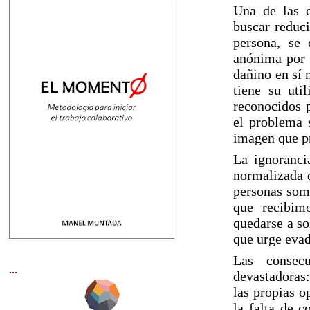
Una de las 
buscar reduci
persona, se 
anónima por 
dañino en sí 
tiene su uti
reconocidos p
el problema 
imagen que p
La ignoranci
normalizada q
personas so
que recibim
quedarse a so
que urge eva
Las consecu
...
devastadoras:
las propias op
la falta de c