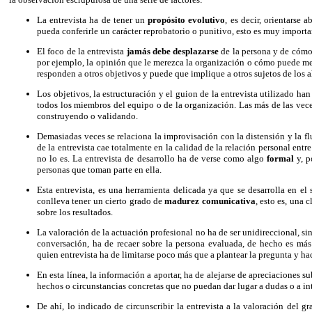
La entrevista ha de tener un
propósito evolutivo
, es decir, orientarse
pueda conferirle un carácter reprobatorio o punitivo, esto es muy importa
El foco de la entrevista
jamás debe desplazarse
de la persona y de cómo 
por ejemplo, la opinión que le merezca la organización o cómo puede mej
responden a otros objetivos y puede que implique a otros sujetos de los a
Los objetivos, la estructuración y el guion de la entrevista utilizado han
todos los miembros del equipo o de la organización. Las más de las vec
construyendo o validando.
Demasiadas veces se relaciona la improvisación con la distensión y la flu
de la entrevista cae totalmente en la calidad de la relación personal entr
no lo es. La entrevista de desarrollo ha de verse como algo
formal
y, p
personas que toman parte en ella.
Esta entrevista, es una herramienta delicada ya que se desarrolla en e
conlleva tener un cierto grado de
madurez comunicativa
, esto es, una 
sobre los resultados.
La valoración de la actuación profesional no ha de ser unidireccional, sin
conversación, ha de recaer sobre la persona evaluada, de hecho es más
quien entrevista ha de limitarse poco más que a plantear la pregunta y hac
En esta línea, la información a aportar, ha de alejarse de apreciaciones su
hechos o circunstancias concretas que no puedan dar lugar a dudas o a int
De ahí, lo indicado de circunscribir la entrevista a la valoración del