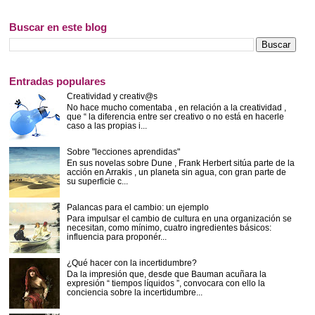
Buscar en este blog
Entradas populares
Creatividad y creativ@s
No hace mucho comentaba , en relación a la creatividad ,
que “ la diferencia entre ser creativo o no está en hacerle
caso a las propias i...
Sobre "lecciones aprendidas"
En sus novelas sobre Dune , Frank Herbert sitúa parte de la
acción en Arrakis , un planeta sin agua, con gran parte de
su superficie c...
Palancas para el cambio: un ejemplo
Para impulsar el cambio de cultura en una organización se
necesitan, como mínimo, cuatro ingredientes básicos:
influencia para proponér...
¿Qué hacer con la incertidumbre?
Da la impresión que, desde que Bauman acuñara la
expresión “ tiempos líquidos ”, convocara con ello la
conciencia sobre la incertidumbre...