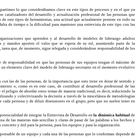
artimos lo que considerábamos clave en este tipos de procesos y en el que ya
o catalizadores del desarrollo y actualización profesional de las personas que
o de este tipos de herramientas, una actitud que actualmente persiste en todo su
lta de tiempo o la dificultad para mantener una entrevista de este tipo con las
 organizaciones que aprenden y al desarrollo de modelos de liderazgo adultos
vos y mandos aporten el valor que se espera de su rol, asumiendo parte de la
s, tarea que, de momento, sigue relegada y considerándose responsabilidad de los
rte de responsabilidad en que las personas de sus equipos tengan el máximo de
mo un elemento clave del modelo de liderazgo necesario en el momento evolutivo
s con las de las personas, de la importancia que esto tiene en dotar de sentido y
iento o, como es en este caso, de contribuir al desarrollo profesional de las
re el peligro de abordar estos temas de manera tradicional, es decir, reduciendo la
alizando y colectivizando la decisión a través de la miscelánea de metodologías
de cada persona y
de diluir disensiones en el grupo, pero que no suelen tener en
a potencialidad de integrar la Entrevista de Desarrollo en
la dinámica habitual
de
na de las maneras más sencillas y claras de pasar de las palabras a los hechos y
 concreto y útil para la persona, para los equipos y para la organización.
 responsable de un equipo y cada una de las personas que lo conforman depende de