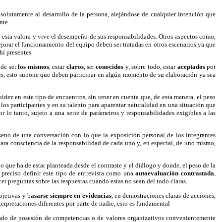
 absolutamente al desarrollo de la persona, alejándose de cualquier intención que
nte.
esta valora y vive el desempeño de sus responsabilidades. Otros aspectos como,
orar el funcionamiento del equipo deben ser tratadas en otros escenarios ya que
hí presentes.
 de ser
los mismos
, estar
claros
, ser
conocidos
y, sobre todo, estar
aceptados
por
es, esto supone que deben participar en algún momento de su elaboración ya sea
idez en este tipo de encuentros, sin tener en cuenta que, de esta manera, el peso
e los participantes y en su talento para aparentar naturalidad en una situación que
or lo tanto, sujeto a una serie de parámetros y responsabilidades exigibles a las
l seno de una conversación con lo que la exposición personal de los integrantes
clara consciencia de la responsabilidad de cada uno y, en especial, de uno mismo,
o que ha de estar planteada desde el contraste y el diálogo y donde, el peso de la
 preciso definir este tipo de entrevista como una
autoevaluación contrastada
,
er preguntas sobre las respuestas cuando estas no sean del todo claras.
bjetivas y b
asarse siempre en evidencias
, en demostraciones claras de acciones,
erpretaciones diferentes por parte de nadie, esto es fundamental
 grado de posesión de competencias o de valores organizativos convenientemente