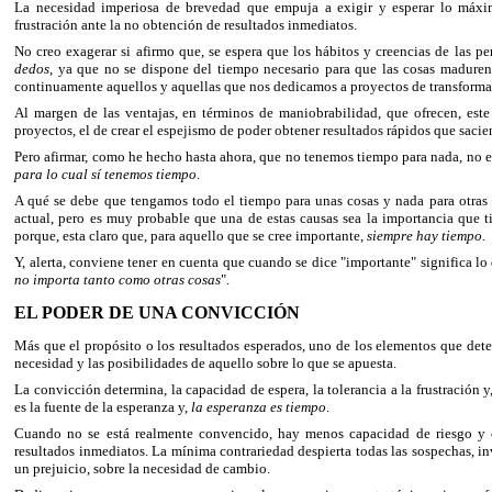
La necesidad imperiosa de brevedad que empuja a exigir y esperar lo máxi
frustración ante la no obtención de resultados inmediatos.
No creo exagerar si afirmo que, se espera que los hábitos y creencias de las 
dedos
, ya que no se dispone del tiempo necesario para que las cosas maduren 
continuamente aquellos y aquellas que nos dedicamos a proyectos de transforma
Al margen de las ventajas, en términos de maniobrabilidad, que ofrecen, este
proyectos, el de crear el espejismo de poder obtener resultados rápidos que saci
Pero afirmar, como he hecho hasta ahora, que no tenemos tiempo para nada, no e
para lo cual sí tenemos tiempo
.
A qué se debe que tengamos todo el tiempo para unas cosas y nada para otras
actual, pero es muy probable que una de estas causas sea la importancia que t
porque, esta claro que, para aquello que se cree importante,
siempre hay tiempo.
Y, alerta, conviene tener en cuenta que cuando se dice "importante" significa lo
no importa tanto como otras cosas
".
EL PODER DE UNA CONVICCIÓN
Más que el propósito o los resultados esperados, uno de los elementos que det
necesidad y las posibilidades de aquello sobre lo que se apuesta.
La convicción determina, la capacidad de espera, la tolerancia a la frustración 
es la fuente de la esperanza y,
la esperanza es tiempo
.
Cuando no se está realmente convencido, hay menos capacidad de riesgo y cu
resultados inmediatos. La mínima contrariedad despierta todas las sospechas, inv
un prejuicio, sobre la necesidad de cambio.