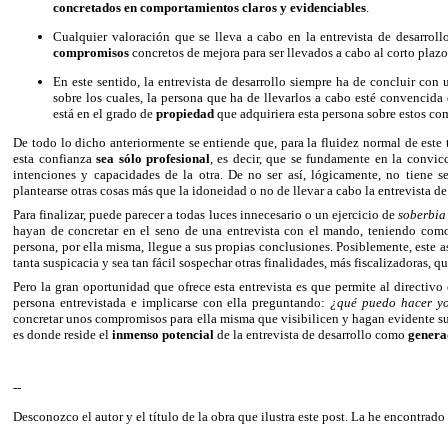
concretados en comportamientos claros y evidenciables
.
Cualquier valoración que se lleva a cabo en la entrevista de desarroll
compromisos
concretos de mejora para ser llevados a cabo al corto plazo
En este sentido, la entrevista de desarrollo siempre ha de concluir c
sobre los cuales, la persona que ha de llevarlos a cabo esté convencida
está en el grado de
propiedad
que adquiriera esta persona sobre estos c
De todo lo dicho anteriormente se entiende que, para la fluidez normal de este 
esta confianza
sea sólo profesional
, es decir, que se fundamente en la convic
intenciones y capacidades de la otra. De no ser así, lógicamente, no tiene 
plantearse otras cosas más que la idoneidad o no de llevar a cabo la entrevista de
Para finalizar, puede parecer a todas luces innecesario o un ejercicio de
soberbia
hayan de concretar en el seno de una entrevista con el mando, teniendo como
persona, por ella misma, llegue a sus propias conclusiones. Posiblemente, este a
tanta suspicacia y sea tan fácil sospechar otras finalidades, más fiscalizadoras, 
Pero la gran oportunidad que ofrece esta entrevista es que permite al directivo
persona entrevistada e implicarse con ella preguntando:
¿qué puedo hacer yo
concretar unos compromisos para ella misma que visibilicen y hagan evidente su p
es donde reside el
inmenso potencial
de la entrevista de desarrollo como
genera
--
Desconozco el autor y el título de la obra que ilustra este post. La he encontrad