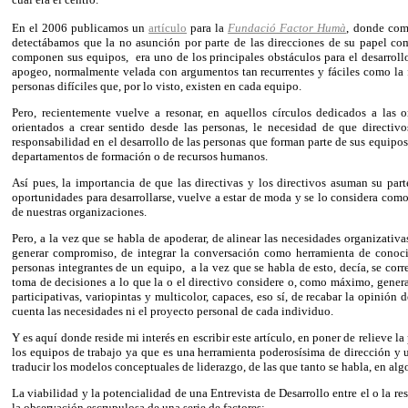
En el 2006 publicamos un
artículo
para la
Fundació Factor Humà
,
donde comp
detectábamos que la no asunción por parte de las direcciones de su papel com
componen sus equipos,
era uno de los principales obstáculos para el desarroll
apogeo, normalmente velada con argumentos tan recurrentes y fáciles como la fa
personas difíciles que, por lo visto, existen en cada equipo.
Pero, recientemente vuelve a resonar, en aquellos círculos dedicados a las
orientados a crear sentido desde las personas, le necesidad de que directi
responsabilidad en el desarrollo de las personas que forman parte de sus equipo
departamentos de formación o de recursos humanos.
Así pues, la importancia de que las directivas y los directivos asuman su pa
oportunidades para desarrollarse, vuelve a estar de moda y se lo considera co
de nuestras organizaciones.
Pero, a la vez que se habla de apoderar, de alinear las necesidades organizativa
generar compromiso, de integrar la conversación como herramienta de conocim
personas integrantes de un equipo,
a la vez que se habla de esto, decía, se cor
toma de decisiones a lo que la o el directivo considere o, como máximo, gener
participativas, variopintas y multicolor, capaces, eso sí,
de recabar la opinión 
cuenta las necesidades ni el proyecto personal de cada individuo.
Y es aquí donde reside mi interés en escribir este artículo, en poner de relieve l
los equipos de trabajo ya que es una herramienta poderosísima de dirección y u
traducir los modelos conceptuales de liderazgo, de las que tanto se habla, en algo
La viabilidad y la potencialidad de una Entrevista de Desarrollo entre el o la
la observación escrupulosa de una serie de factores: