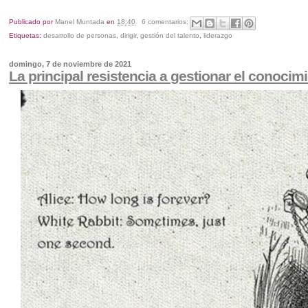
Publicado por
Manel Muntada
en
18:40
6 comentarios:
Etiquetas:
desarrollo de personas
,
dirigir
,
gestión del talento
,
liderazgo
domingo, 7 de noviembre de 2021
La principal resistencia a gestionar el conocim