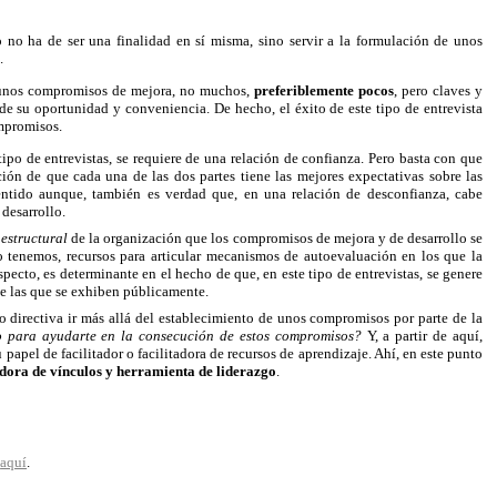
o no ha de ser una finalidad en sí misma, sino servir a la formulación de unos
.
on unos compromisos de mejora, no muchos,
preferiblemente pocos
, pero claves y
 de su oportunidad y conveniencia. De hecho, el éxito de este tipo de entrevista
ompromisos.
tipo de entrevistas, se requiere de una relación de confianza. Pero basta con que
ción de que cada una de las dos partes tiene las mejores expectativas sobre las
sentido aunque, también es verdad que, en una relación de desconfianza, cabe
 desarrollo.
 estructural
de la organización que los compromisos de mejora y de desarrollo se
 tenemos, recursos para articular mecanismos de autoevaluación en los que la
specto, es determinante en el hecho de que, en este tipo de entrevistas, se genere
que las que se exhiben públicamente.
 o directiva ir más allá del establecimiento de unos compromisos por parte de la
 para ayudarte en la consecución de estos compromisos?
Y, a partir de aquí,
apel de facilitador o facilitadora de recursos de aprendizaje. Ahí, en este punto
dora de vínculos y herramienta de liderazgo
.
o
aquí
.