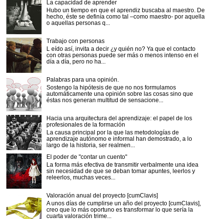
La capacidad de aprender
Hubo un tiempo en que el aprendiz buscaba al maestro. De
hecho, éste se definía como tal –como maestro- por aquella
o aquellas personas q...
Trabajo con personas
L eído así, invita a decir ¿y quién no? Ya que el contacto
con otras personas puede ser más o menos intenso en el
día a día, pero no ha...
Palabras para una opinión.
Sostengo la hipótesis de que no nos formulamos
automáticamente una opinión sobre las cosas sino que
éstas nos generan multitud de sensacione...
Hacia una arquitectura del aprendizaje: el papel de los
profesionales de la formación
La causa principal por la que las metodologías de
aprendizaje autónomo e informal han demostrado, a lo
largo de la historia, ser realmen...
El poder de "contar un cuento"
La forma más efectiva de transmitir verbalmente una idea
sin necesidad de que se deban tomar apuntes, leerlos y
releerlos, muchas veces...
Valoración anual del proyecto [cumClavis]
A unos días de cumplirse un año del proyecto [cumClavis],
creo que lo más oportuno es transformar lo que sería la
cuarta valoración trime...