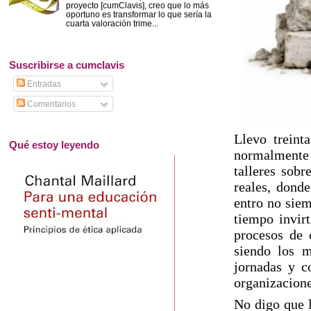
proyecto [cumClavis], creo que lo más
oportuno es transformar lo que sería la
cuarta valoración trime...
Suscribirse a cumclavis
Entradas
Comentarios
Llevo treint
Qué estoy leyendo
normalmente 
talleres sobr
reales, dond
entro no siem
tiempo invirt
procesos de 
siendo los m
jornadas y c
organizacione
No digo que l