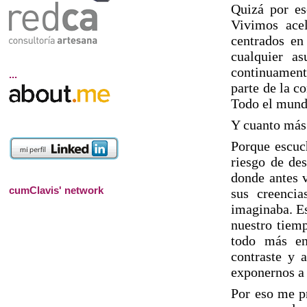
Quizá por es
Vivimos acel
centrados en
cualquier a
continuament
...
parte de la c
Todo el mundo
Y cuanto más 
Porque escuch
riesgo de des
donde antes v
cumClavis' network
sus creenci
imaginaba. Es
nuestro tiemp
todo más en
contraste y 
exponernos a 
Por eso me p