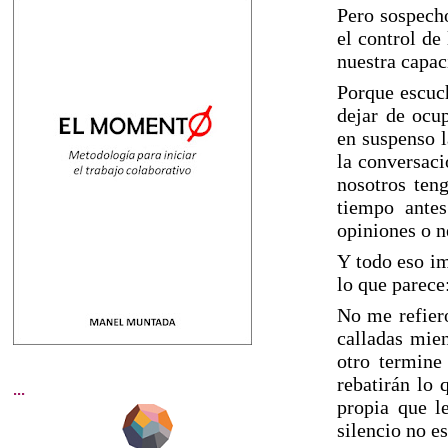
Pero sospecho
el control de
nuestra capac
Porque escuch
dejar de ocu
en suspenso l
la conversaci
nosotros ten
tiempo antes
opiniones o n
Y todo eso i
lo que parece:
No me refier
calladas mien
otro termine
rebatirán lo 
...
propia que l
silencio no e