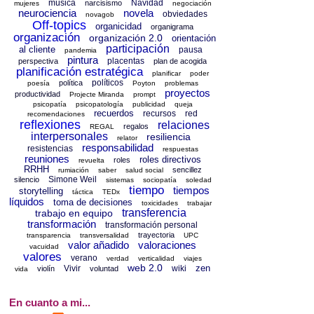
música
Navidad
narcisismo
mujeres
negociación
neurociencia
novela
obviedades
novagob
Off-topics
organicidad
organigrama
organización
organización 2.0
orientación
participación
al cliente
pausa
pandemia
pintura
placentas
perspectiva
plan de acogida
planificación estratégica
planificar
poder
políticos
política
poesía
Poyton
problemas
proyectos
productividad
Projecte Miranda
prompt
psicopatía
psicopatología
publicidad
queja
recuerdos
recursos
red
recomendaciones
reflexiones
relaciones
regalos
REGAL
interpersonales
resiliencia
relator
responsabilidad
resistencias
respuestas
reuniones
roles directivos
roles
revuelta
RRHH
sencillez
rumiación
saber
salud social
Simone Weil
silencio
sistemas
sociopatía
soledad
tiempo
tiempos
storytelling
táctica
TEDx
líquidos
toma de decisiones
toxicidades
trabajar
transferencia
trabajo en equipo
transformación
transformación personal
trayectoria
transparencia
transversalidad
UPC
valor añadido
valoraciones
vacuidad
valores
verano
verdad
verticalidad
viajes
web 2.0
zen
Vivir
wiki
violín
voluntad
vida
En cuanto a mi...