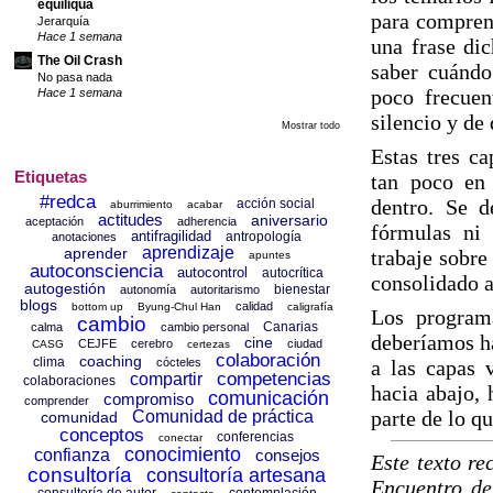
equiliqua
para comprend
Jerarquía
Hace 1 semana
una frase di
The Oil Crash
saber cuándo
No pasa nada
poco frecuen
Hace 1 semana
silencio y de 
Mostrar todo
Estas tres c
Etiquetas
tan poco en 
#redca
dentro. Se d
acción social
aburrimiento
acabar
actitudes
aniversario
aceptación
adherencia
fórmulas ni 
antifragilidad
antropología
anotaciones
aprendizaje
aprender
trabaje sobre
apuntes
autoconsciencia
autocontrol
autocrítica
consolidado a
autogestión
bienestar
autonomía
autoritarismo
blogs
calidad
bottom up
Byung-Chul Han
caligrafía
Los program
cambio
Canarias
calma
cambio personal
deberíamos ha
cine
CEJFE
cerebro
ciudad
CASG
certezas
colaboración
coaching
clima
cócteles
a las capas 
competencias
compartir
colaboraciones
hacia abajo,
comunicación
compromiso
comprender
parte de lo q
Comunidad de práctica
comunidad
conceptos
conferencias
conectar
conocimiento
confianza
consejos
Este texto re
consultoría
consultoría artesana
Encuentro de
consultoría de autor
contemplación