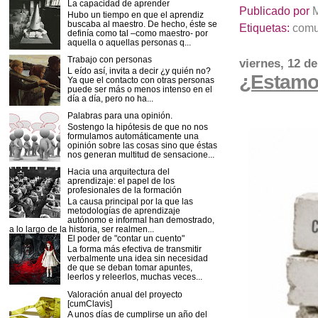
La capacidad de aprender
Publicado por
Hubo un tiempo en que el aprendiz
buscaba al maestro. De hecho, éste se
Etiquetas:
comu
definía como tal –como maestro- por
aquella o aquellas personas q...
Trabajo con personas
viernes, 12 de
L eído así, invita a decir ¿y quién no?
¿Estamos
Ya que el contacto con otras personas
puede ser más o menos intenso en el
día a día, pero no ha...
Palabras para una opinión.
Sostengo la hipótesis de que no nos
formulamos automáticamente una
opinión sobre las cosas sino que éstas
nos generan multitud de sensacione...
Hacia una arquitectura del
aprendizaje: el papel de los
profesionales de la formación
La causa principal por la que las
metodologías de aprendizaje
autónomo e informal han demostrado,
a lo largo de la historia, ser realmen...
El poder de "contar un cuento"
La forma más efectiva de transmitir
verbalmente una idea sin necesidad
de que se deban tomar apuntes,
leerlos y releerlos, muchas veces...
Valoración anual del proyecto
[cumClavis]
A unos días de cumplirse un año del