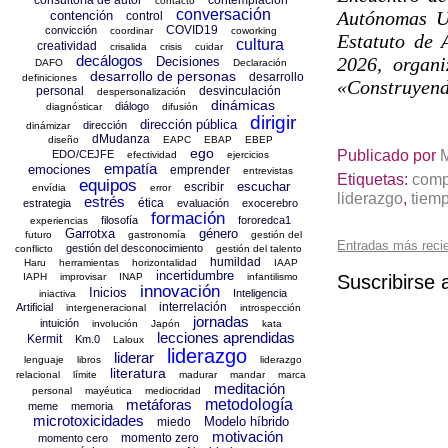
contacto
conversación
Autónomas Un
contención
control
COVID19
convicción
coordinar
coworking
Estatuto de 
cultura
creatividad
crisalida
crisis
cuidar
decálogos
2026, organ
Decisiones
DAFO
Declaración
desarrollo de personas
desarrollo
definiciones
«Construyendo
personal
desvinculación
despersonalización
dinámicas
diálogo
diagnósticar
difusión
dirigir
dirección pública
dirección
dinámizar
dMudanza
diseño
EAPC
EBAP
EBEP
ego
Publicado por
EDO/CEJFE
efectividad
ejercicios
empatía
emociones
emprender
entrevistas
Etiquetas:
comp
equipos
escuchar
escribir
envídia
error
liderazgo
,
tiem
estrés
ética
estrategia
evaluación
exocerebro
formación
filosofía
fororedca1
experiencias
Garrotxa
género
futuro
gastronomía
gestión del
Entradas más reci
gestión del desconocimiento
conflicto
gestión del talento
humildad
Haru
herramientas
horizontalidad
IAAP
incertidumbre
IAPH
improvisar
INAP
infantilismo
Suscribirse 
innovación
Inicios
Inteligencia
iniactiva
interrelación
Artificial
intergeneracional
introspección
jornadas
intuición
involución
Japón
kata
lecciones aprendidas
Kermit
Km.0
Laloux
liderazgo
liderar
lenguaje
libros
liderazgo
literatura
relacional
límite
madurar
mandar
marca
meditación
personal
mayéutica
mediocridad
metáforas
metodología
meme
memoria
microtoxicidades
Modelo híbrido
miedo
motivación
momento zero
momento cero