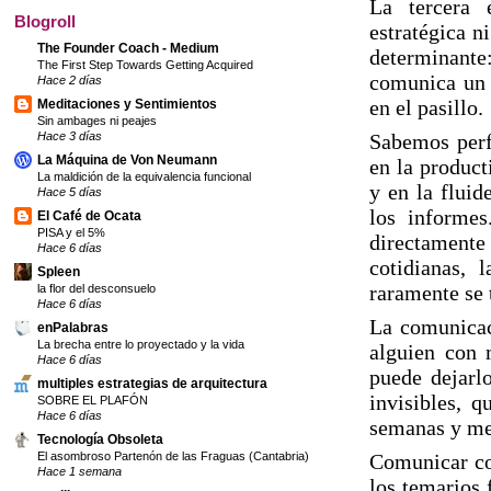
La tercera
Blogroll
estratégica n
The Founder Coach - Medium
determinante
The First Step Towards Getting Acquired
comunica un 
Hace 2 días
en el pasillo.
Meditaciones y Sentimientos
Sin ambages ni peajes
Sabemos perf
Hace 3 días
La Máquina de Von Neumann
en la product
La maldición de la equivalencia funcional
y en la flui
Hace 5 días
los informe
El Café de Ocata
PISA y el 5%
directamente
Hace 6 días
cotidianas, 
Spleen
raramente se 
la flor del desconsuelo
Hace 6 días
La comunicaci
enPalabras
La brecha entre lo proyectado y la vida
alguien con 
Hace 6 días
puede dejarl
multiples estrategias de arquitectura
invisibles, q
SOBRE EL PLAFÓN
Hace 6 días
semanas y me
Tecnología Obsoleta
Comunicar co
El asombroso Partenón de las Fraguas (Cantabria)
Hace 1 semana
los temarios 