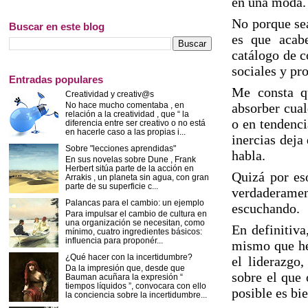
en una moda.
No porque sea
Buscar en este blog
es que acab
catálogo de c
sociales y p
Entradas populares
Me consta qu
Creatividad y creativ@s
No hace mucho comentaba , en
absorber cual
relación a la creatividad , que “ la
o en tendenci
diferencia entre ser creativo o no está
en hacerle caso a las propias i...
inercias deja
Sobre "lecciones aprendidas"
habla.
En sus novelas sobre Dune , Frank
Herbert sitúa parte de la acción en
Quizá por es
Arrakis , un planeta sin agua, con gran
parte de su superficie c...
verdaderame
Palancas para el cambio: un ejemplo
escuchando.
Para impulsar el cambio de cultura en
una organización se necesitan, como
En definitiva
mínimo, cuatro ingredientes básicos:
influencia para proponér...
mismo que hem
¿Qué hacer con la incertidumbre?
el liderazgo
Da la impresión que, desde que
sobre el que 
Bauman acuñara la expresión “
tiempos líquidos ”, convocara con ello
posible es bie
la conciencia sobre la incertidumbre...