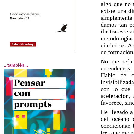
algo que no 
existe una d
simplemente 
damos tan po
ilustra este 
metodologías,
cimientos. A
de formación 
No me refie
...también...
entendemos: a
Hablo de ca
invisibilizad
con lo que 
aceleración,
favorece, sin
He llegado a
del océano 
condicionan b
tres que me p