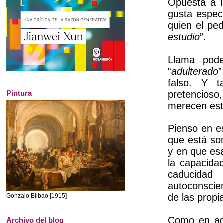
Opuesta a l
gusta espec
quien el pe
estudio
”.
Llama pode
“
adulterado
”
falso. Y 
Pintura
pretencioso
merecen este
Pienso en e
que está so
y en que esa
la capacidad
caducidad
autoconscien
de las propi
Gonzalo Bilbao [1915]
Como en aqu
Archivo del blog