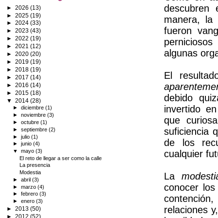
descubren 
►
2026
(13)
►
2025
(19)
manera, la 
►
2024
(33)
fueron vang
►
2023
(43)
►
2022
(19)
pernicioso
►
2021
(12)
algunas orga
►
2020
(20)
►
2019
(19)
►
2018
(19)
El resulta
►
2017
(14)
aparenteme
►
2016
(14)
►
2015
(18)
debido quiz
▼
2014
(28)
invertido e
►
diciembre
(1)
►
noviembre
(3)
que curios
►
octubre
(1)
suficiencia 
►
septiembre
(2)
►
julio
(1)
de los rec
►
junio
(4)
▼
mayo
(3)
cualquier fut
El reto de llegar a ser como la calle
La presencia
Modestia
La
modesti
►
abril
(3)
conocer los 
►
marzo
(4)
►
febrero
(3)
contención,
►
enero
(3)
relaciones y
►
2013
(50)
►
2012
(52)