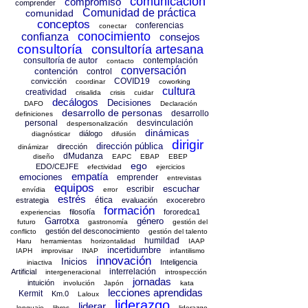
comunicación
compromiso
comprender
Comunidad de práctica
comunidad
conceptos
conferencias
conectar
conocimiento
confianza
consejos
consultoría
consultoría artesana
consultoría de autor
contemplación
contacto
conversación
contención
control
COVID19
convicción
coordinar
coworking
cultura
creatividad
crisalida
crisis
cuidar
decálogos
Decisiones
DAFO
Declaración
desarrollo de personas
desarrollo
definiciones
personal
desvinculación
despersonalización
dinámicas
diálogo
diagnósticar
difusión
dirigir
dirección pública
dirección
dinámizar
dMudanza
diseño
EAPC
EBAP
EBEP
ego
EDO/CEJFE
efectividad
ejercicios
empatía
emociones
emprender
entrevistas
equipos
escuchar
escribir
envídia
error
estrés
ética
estrategia
evaluación
exocerebro
formación
filosofía
fororedca1
experiencias
Garrotxa
género
futuro
gastronomía
gestión del
gestión del desconocimiento
conflicto
gestión del talento
humildad
Haru
herramientas
horizontalidad
IAAP
incertidumbre
IAPH
improvisar
INAP
infantilismo
innovación
Inicios
Inteligencia
iniactiva
interrelación
Artificial
intergeneracional
introspección
jornadas
intuición
involución
Japón
kata
lecciones aprendidas
Kermit
Km.0
Laloux
liderazgo
liderar
lenguaje
libros
liderazgo