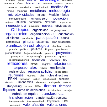
literatura
relacional
límite
madurar
mandar
marca
meditación
personal
mayéutica
mediocridad
metáforas
metodología
meme
memoria
microtoxicidades
Modelo híbrido
miedo
motivación
momento zero
momento cero
música
Navidad
narcisismo
mujeres
negociación
neurociencia
novela
obviedades
novagob
Off-topics
organicidad
organigrama
organización
organización 2.0
orientación
participación
al cliente
pausa
pandemia
pintura
placentas
perspectiva
plan de acogida
planificación estratégica
planificar
poder
políticos
política
poesía
Poyton
problemas
proyectos
productividad
Projecte Miranda
prompt
psicopatía
psicopatología
publicidad
queja
recuerdos
recursos
red
recomendaciones
reflexiones
relaciones
regalos
REGAL
interpersonales
resiliencia
relator
responsabilidad
resistencias
respuestas
reuniones
roles directivos
roles
revuelta
RRHH
sencillez
rumiación
saber
salud social
Simone Weil
silencio
sistemas
sociopatía
soledad
tiempo
tiempos
storytelling
táctica
TEDx
líquidos
toma de decisiones
toxicidades
trabajar
transferencia
trabajo en equipo
transformación
transformación personal
trayectoria
transparencia
transversalidad
UPC
valor añadido
valoraciones
vacuidad