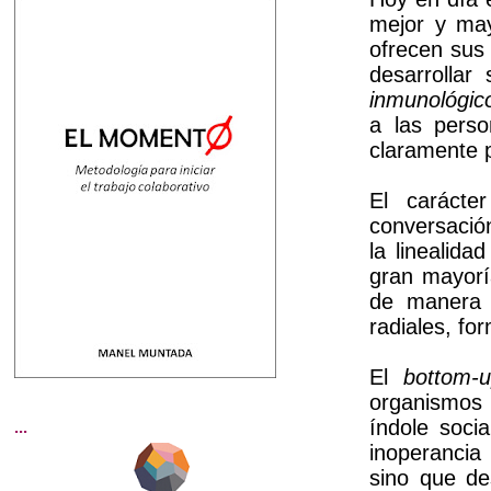
mejor y m
ofrecen sus 
desarrolla
inmunológic
a las pers
claramente 
El carácter
conversació
la linealida
gran mayorí
de manera 
radiales, for
El
bottom-
organismos 
índole soci
...
inoperancia
sino que de