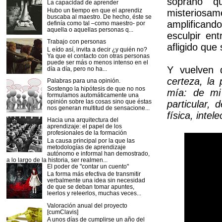
soprano q
La capacidad de aprender
Hubo un tiempo en que el aprendiz
misteriosa
buscaba al maestro. De hecho, éste se
amplificand
definía como tal –como maestro- por
aquella o aquellas personas q...
esculpir en
Trabajo con personas
afligido que 
L eído así, invita a decir ¿y quién no?
Ya que el contacto con otras personas
puede ser más o menos intenso en el
Y vuelven 
día a día, pero no ha...
certeza, la
Palabras para una opinión.
Sostengo la hipótesis de que no nos
mía: de mi
formulamos automáticamente una
opinión sobre las cosas sino que éstas
particular,
nos generan multitud de sensacione...
física, inte
Hacia una arquitectura del
aprendizaje: el papel de los
profesionales de la formación
La causa principal por la que las
metodologías de aprendizaje
autónomo e informal han demostrado,
a lo largo de la historia, ser realmen...
El poder de "contar un cuento"
La forma más efectiva de transmitir
verbalmente una idea sin necesidad
de que se deban tomar apuntes,
leerlos y releerlos, muchas veces...
Valoración anual del proyecto
[cumClavis]
A unos días de cumplirse un año del