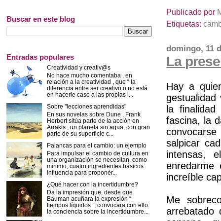
Publicado por
Buscar en este blog
Etiquetas:
camb
domingo, 11 
Entradas populares
La prese
Creatividad y creativ@s
No hace mucho comentaba , en
relación a la creatividad , que “ la
Hay a quie
diferencia entre ser creativo o no está
en hacerle caso a las propias i...
gestualidad
Sobre "lecciones aprendidas"
la finalida
En sus novelas sobre Dune , Frank
fascina, la 
Herbert sitúa parte de la acción en
Arrakis , un planeta sin agua, con gran
convocarse 
parte de su superficie c...
salpicar ca
Palancas para el cambio: un ejemplo
intensas, 
Para impulsar el cambio de cultura en
una organización se necesitan, como
enredarme e
mínimo, cuatro ingredientes básicos:
influencia para proponér...
increíble c
¿Qué hacer con la incertidumbre?
Da la impresión que, desde que
Me sobreco
Bauman acuñara la expresión “
tiempos líquidos ”, convocara con ello
arrebatado 
la conciencia sobre la incertidumbre...