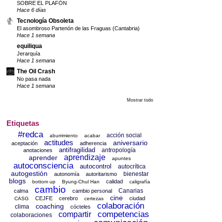
SOBRE EL PLAFÓN
Hace 6 días
Tecnología Obsoleta
El asombroso Partenón de las Fraguas (Cantabria)
Hace 1 semana
equiliqua
Jerarquía
Hace 1 semana
The Oil Crash
No pasa nada
Hace 1 semana
Mostrar todo
Etiquetas
#redca
acción social
aburrimiento
acabar
actitudes
aniversario
aceptación
adherencia
antifragilidad
antropología
anotaciones
aprendizaje
aprender
apuntes
autoconsciencia
autocontrol
autocrítica
autogestión
bienestar
autonomía
autoritarismo
blogs
calidad
bottom up
Byung-Chul Han
caligrafía
cambio
Canarias
calma
cambio personal
cine
CEJFE
cerebro
ciudad
CASG
certezas
colaboración
coaching
clima
cócteles
competencias
compartir
colaboraciones