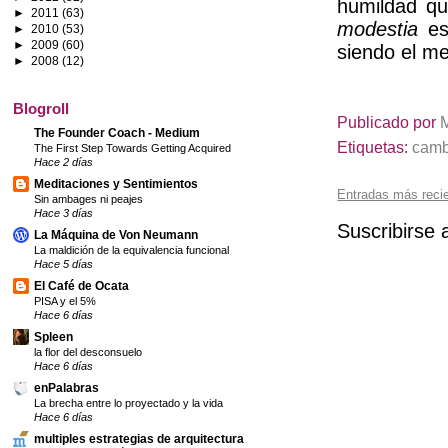
humildad qu
►
2011
(63)
modestia
es
►
2010
(53)
►
2009
(60)
siendo el me
►
2008
(12)
Blogroll
Publicado por
The Founder Coach - Medium
Etiquetas:
camb
The First Step Towards Getting Acquired
Hace 2 días
Meditaciones y Sentimientos
Entradas más reci
Sin ambages ni peajes
Hace 3 días
Suscribirse 
La Máquina de Von Neumann
La maldición de la equivalencia funcional
Hace 5 días
El Café de Ocata
PISA y el 5%
Hace 6 días
Spleen
la flor del desconsuelo
Hace 6 días
enPalabras
La brecha entre lo proyectado y la vida
Hace 6 días
multiples estrategias de arquitectura