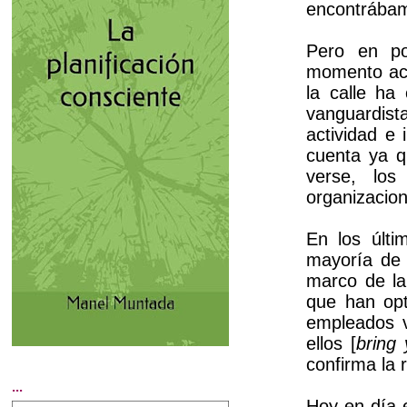
encontrábam
Pero en po
momento act
la calle ha
vanguardis
actividad e
cuenta ya q
verse, lo
organizacio
En los últi
mayoría de 
marco de la
que han opt
empleados v
ellos [
bring
confirma la 
...
Hoy en día