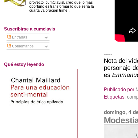
proyecto [cumClavis], creo que lo más
oportuno es transformar lo que sería la
cuarta valoración trime...
Suscribirse a cumclavis
Entradas
Comentarios
----
Nota del ví
Qué estoy leyendo
personaje 
es
Emmanuel
Publicado por
Etiquetas:
comp
domingo, 4 d
Modesti