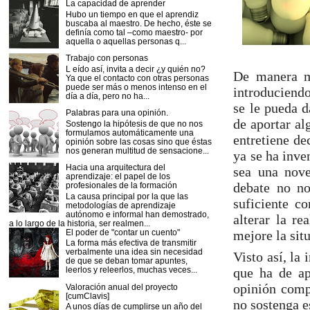
La capacidad de aprender
Hubo un tiempo en que el aprendiz
buscaba al maestro. De hecho, éste se
definía como tal –como maestro- por
aquella o aquellas personas q...
Trabajo con personas
L eído así, invita a decir ¿y quién no?
De manera mu
Ya que el contacto con otras personas
puede ser más o menos intenso en el
introduciendo
día a día, pero no ha...
se le pueda d
Palabras para una opinión.
de aportar alg
Sostengo la hipótesis de que no nos
formulamos automáticamente una
entretiene de
opinión sobre las cosas sino que éstas
nos generan multitud de sensacione...
ya se ha inve
Hacia una arquitectura del
sea una nove
aprendizaje: el papel de los
debate no no
profesionales de la formación
La causa principal por la que las
suficiente co
metodologías de aprendizaje
autónomo e informal han demostrado,
alterar la re
a lo largo de la historia, ser realmen...
El poder de "contar un cuento"
mejore la situ
La forma más efectiva de transmitir
verbalmente una idea sin necesidad
Visto así, la
de que se deban tomar apuntes,
leerlos y releerlos, muchas veces...
que ha de ap
opinión compa
Valoración anual del proyecto
[cumClavis]
no sostenga e
A unos días de cumplirse un año del