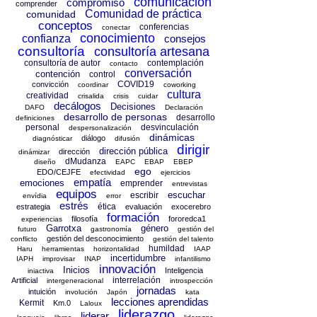
comunicación
compromiso
comprender
Comunidad de práctica
comunidad
conceptos
conferencias
conectar
conocimiento
confianza
consejos
consultoría
consultoría artesana
consultoría de autor
contemplación
contacto
conversación
contención
control
COVID19
convicción
coordinar
coworking
cultura
creatividad
crisalida
crisis
cuidar
decálogos
Decisiones
DAFO
Declaración
desarrollo de personas
desarrollo
definiciones
personal
desvinculación
despersonalización
dinámicas
diálogo
diagnósticar
difusión
dirigir
dirección pública
dirección
dinámizar
dMudanza
diseño
EAPC
EBAP
EBEP
ego
EDO/CEJFE
efectividad
ejercicios
empatía
emociones
emprender
entrevistas
equipos
escuchar
escribir
envídia
error
estrés
ética
estrategia
evaluación
exocerebro
formación
filosofía
fororedca1
experiencias
Garrotxa
género
futuro
gastronomía
gestión del
gestión del desconocimiento
conflicto
gestión del talento
humildad
Haru
herramientas
horizontalidad
IAAP
incertidumbre
IAPH
improvisar
INAP
infantilismo
innovación
Inicios
Inteligencia
iniactiva
interrelación
Artificial
intergeneracional
introspección
jornadas
intuición
involución
Japón
kata
lecciones aprendidas
Kermit
Km.0
Laloux
liderazgo
liderar