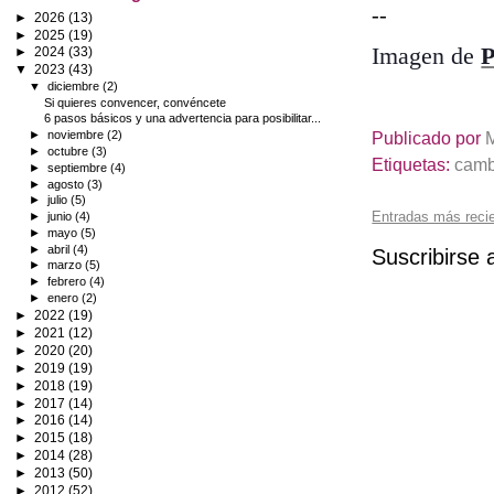
--
►
2026
(13)
►
2025
(19)
Imagen de
P
►
2024
(33)
▼
2023
(43)
▼
diciembre
(2)
Si quieres convencer, convéncete
6 pasos básicos y una advertencia para posibilitar...
Publicado por
►
noviembre
(2)
►
octubre
(3)
Etiquetas:
camb
►
septiembre
(4)
►
agosto
(3)
►
julio
(5)
Entradas más reci
►
junio
(4)
►
mayo
(5)
►
abril
(4)
Suscribirse 
►
marzo
(5)
►
febrero
(4)
►
enero
(2)
►
2022
(19)
►
2021
(12)
►
2020
(20)
►
2019
(19)
►
2018
(19)
►
2017
(14)
►
2016
(14)
►
2015
(18)
►
2014
(28)
►
2013
(50)
►
2012
(52)