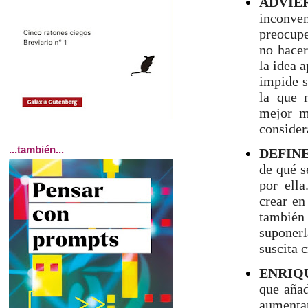
ADVIE
inconve
preocupe
no hacer
la idea 
impide s
la que 
mejor m
considera
...también...
DEFINE
de qué s
por ella
crear en
también 
suponerl
suscita 
ENRIQ
que añad
aumentan