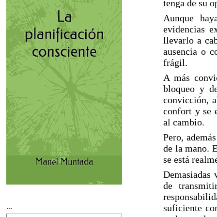
tenga de su o
Aunque haya
evidencias e
llevarlo a ca
ausencia o c
frágil.
A más convic
bloqueo y de
convicción, a
confort y se 
al cambio.
Pero, además 
de la mano. E
se está realm
Demasiadas ve
de transmit
responsabil
...
suficiente co