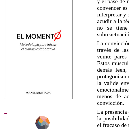
y el pase de 
convencer es 
interpretar y
acudir a la t
no se tiene
sobreactuació
La convicció
través de la
veinte pares
Estos múscul
demás leen,
protagonismo 
la valide en
emocionalmen
menos de ac
convicción.
La presencia 
...
la posibilida
el fracaso de