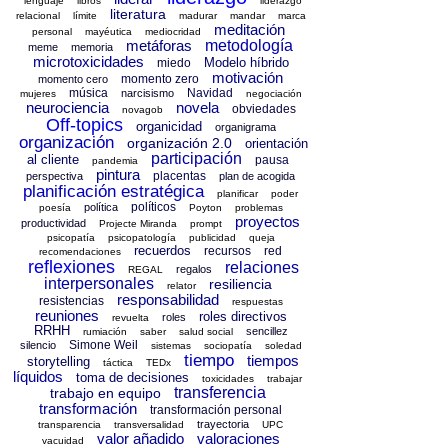
lenguaje
libros
liderazgo
literatura
relacional
límite
madurar
mandar
marca
meditación
personal
mayéutica
mediocridad
metáforas
metodología
meme
memoria
microtoxicidades
Modelo híbrido
miedo
motivación
momento zero
momento cero
música
Navidad
narcisismo
mujeres
negociación
neurociencia
novela
obviedades
novagob
Off-topics
organicidad
organigrama
organización
organización 2.0
orientación
participación
al cliente
pausa
pandemia
pintura
placentas
perspectiva
plan de acogida
planificación estratégica
planificar
poder
políticos
política
poesía
Poyton
problemas
proyectos
productividad
Projecte Miranda
prompt
psicopatía
psicopatología
publicidad
queja
recuerdos
recursos
red
recomendaciones
reflexiones
relaciones
regalos
REGAL
interpersonales
resiliencia
relator
responsabilidad
resistencias
respuestas
reuniones
roles directivos
roles
revuelta
RRHH
sencillez
rumiación
saber
salud social
Simone Weil
silencio
sistemas
sociopatía
soledad
tiempo
tiempos
storytelling
táctica
TEDx
líquidos
toma de decisiones
toxicidades
trabajar
transferencia
trabajo en equipo
transformación
transformación personal
trayectoria
transparencia
transversalidad
UPC
valor añadido
valoraciones
vacuidad