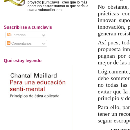
proyecto [cumClavis], creo que lo más
No obstante,
oportuno es transformar lo que sería la
cuarta valoración trime...
prácticas co
innovar sup
innovación, 
Suscribirse a cumclavis
generan resis
Entradas
Así pues, tod
Comentarios
propuesta in
pugnan por d
Qué estoy leyendo
mejor de las 
Lógicamente,
debe someters
no todas las
evitar que la
principio y d
Para ello, pa
tener un reco
seguir escrup