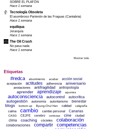
SOBRE EL PLAFÓN
Hace 1 semana
Tecnología Obsoleta
El asombroso Partenón de las Fraguas (Cantabria)
Hace 1 semana
equiliqua
Jerarquía
Hace 1 semana
The Oil Crash
No pasa nada
Hace 1 semana
Mostrar todo
Etiquetas
#redca
acción social
aburrimiento
acabar
actitudes
aniversario
aceptación
adherencia
antifragilidad
antropología
anotaciones
aprendizaje
aprender
apuntes
autoconsciencia
autocontrol
autocrítica
autogestión
bienestar
autonomía
autoritarismo
blogs
calidad
bottom up
Byung-Chul Han
caligrafía
cambio
Canarias
calma
cambio personal
cine
CEJFE
cerebro
ciudad
CASG
certezas
colaboración
coaching
clima
cócteles
competencias
compartir
colaboraciones