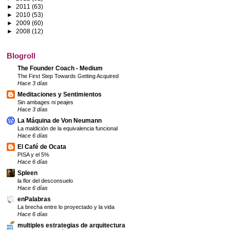
►
2011
(63)
►
2010
(53)
►
2009
(60)
►
2008
(12)
Blogroll
The Founder Coach - Medium
The First Step Towards Getting Acquired
Hace 3 días
Meditaciones y Sentimientos
Sin ambages ni peajes
Hace 3 días
La Máquina de Von Neumann
La maldición de la equivalencia funcional
Hace 6 días
El Café de Ocata
PISA y el 5%
Hace 6 días
Spleen
la flor del desconsuelo
Hace 6 días
enPalabras
La brecha entre lo proyectado y la vida
Hace 6 días
multiples estrategias de arquitectura