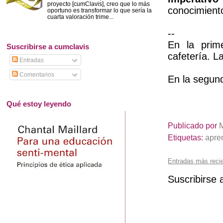
proyecto [cumClavis], creo que lo más
conocimiento
oportuno es transformar lo que sería la
cuarta valoración trime...
--
En la prim
Suscribirse a cumclavis
cafetería. L
Entradas
Comentarios
En la segun
Qué estoy leyendo
Publicado por
Etiquetas:
apre
Entradas más reci
Suscribirse 