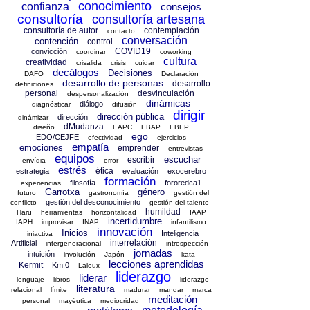
conocimiento
confianza
consejos
consultoría
consultoría artesana
consultoría de autor
contemplación
contacto
conversación
contención
control
COVID19
convicción
coordinar
coworking
cultura
creatividad
crisalida
crisis
cuidar
decálogos
Decisiones
DAFO
Declaración
desarrollo de personas
desarrollo
definiciones
personal
desvinculación
despersonalización
dinámicas
diálogo
diagnósticar
difusión
dirigir
dirección pública
dirección
dinámizar
dMudanza
diseño
EAPC
EBAP
EBEP
ego
EDO/CEJFE
efectividad
ejercicios
empatía
emociones
emprender
entrevistas
equipos
escuchar
escribir
envídia
error
estrés
ética
estrategia
evaluación
exocerebro
formación
filosofía
fororedca1
experiencias
Garrotxa
género
futuro
gastronomía
gestión del
gestión del desconocimiento
conflicto
gestión del talento
humildad
Haru
herramientas
horizontalidad
IAAP
incertidumbre
IAPH
improvisar
INAP
infantilismo
innovación
Inicios
Inteligencia
iniactiva
interrelación
Artificial
intergeneracional
introspección
jornadas
intuición
involución
Japón
kata
lecciones aprendidas
Kermit
Km.0
Laloux
liderazgo
liderar
lenguaje
libros
liderazgo
literatura
relacional
límite
madurar
mandar
marca
meditación
personal
mayéutica
mediocridad