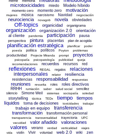
metáforas
metodología
meme
memoria
microtoxicidades
Modelo híbrido
miedo
motivación
momento zero
momento cero
música
Navidad
narcisismo
mujeres
negociación
neurociencia
novela
obviedades
novagob
Off-topics
organicidad
organigrama
organización
organización 2.0
orientación
participación
al cliente
pausa
pandemia
pintura
placentas
perspectiva
plan de acogida
planificación estratégica
planificar
poder
políticos
política
poesía
Poyton
problemas
proyectos
productividad
Projecte Miranda
prompt
psicopatía
psicopatología
publicidad
queja
recuerdos
recursos
red
recomendaciones
reflexiones
relaciones
regalos
REGAL
interpersonales
resiliencia
relator
responsabilidad
resistencias
respuestas
reuniones
roles directivos
roles
revuelta
RRHH
sencillez
rumiación
saber
salud social
Simone Weil
silencio
sistemas
sociopatía
soledad
tiempo
tiempos
storytelling
táctica
TEDx
líquidos
toma de decisiones
toxicidades
trabajar
transferencia
trabajo en equipo
transformación
transformación personal
trayectoria
transparencia
transversalidad
UPC
valor añadido
valoraciones
vacuidad
valores
verano
verdad
verticalidad
viajes
web 2.0
zen
Vivir
wiki
violín
voluntad
vida