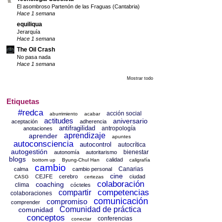
El asombroso Partenón de las Fraguas (Cantabria)
Hace 1 semana
equiliqua
Jerarquía
Hace 1 semana
The Oil Crash
No pasa nada
Hace 1 semana
Mostrar todo
Etiquetas
#redca
acción social
aburrimiento
acabar
actitudes
aniversario
aceptación
adherencia
antifragilidad
antropología
anotaciones
aprendizaje
aprender
apuntes
autoconsciencia
autocontrol
autocrítica
autogestión
bienestar
autonomía
autoritarismo
blogs
calidad
bottom up
Byung-Chul Han
caligrafía
cambio
Canarias
calma
cambio personal
cine
CEJFE
cerebro
ciudad
CASG
certezas
colaboración
coaching
clima
cócteles
competencias
compartir
colaboraciones
comunicación
compromiso
comprender
Comunidad de práctica
comunidad
conceptos
conferencias
conectar