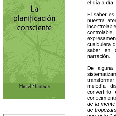
el día a día.
El saber es 
nuestra ate
incontrolabl
controlable,
expresamen
cualquiera 
saber en c
narración.
De alguna
sistemati
transformar
melodía d
convertirl
conocimient
de la mente 
de tropezar
...
que este “
a