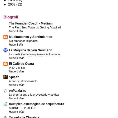
►
2009
(60)
►
2008
(12)
Blogroll
The Founder Coach - Medium
The First Step Towards Getting Acquired
Hace 1 día
Meditaciones y Sentimientos
Sin ambages ni peajes
Hace 1 día
La Máquina de Von Neumann
La maldición de la equivalencia funcional
Hace 4 días
El Café de Ocata
PISA y el 5%
Hace 4 días
Spleen
la flor del desconsuelo
Hace 4 días
enPalabras
La brecha entre lo proyectado y la vida
Hace 4 días
multiples estrategias de arquitectura
SOBRE EL PLAFÓN
Hace 5 días
Tecnología Obsoleta