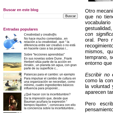
Buscar en este blog
Otro mecanis
que no tien
vocabulari
gestualida
Entradas populares
con signific
Creatividad y creativ@s
No hace mucho comentaba , en
oral. Pero 
relación a la creatividad , que “ la
recogimient
diferencia entre ser creativo o no está
en hacerle caso a las propias i...
mismos, qu
Sobre "lecciones aprendidas"
temprano, se
En sus novelas sobre Dune , Frank
Herbert sitúa parte de la acción en
entorno que
Arrakis , un planeta sin agua, con gran
parte de su superficie c...
Escribir no 
Palancas para el cambio: un ejemplo
Para impulsar el cambio de cultura en
como la con
una organización se necesitan, como
mínimo, cuatro ingredientes básicos:
la voluntad 
influencia para proponér...
aparecen tan
¿Qué hacer con la incertidumbre?
Da la impresión que, desde que
Bauman acuñara la expresión “
Pero escri
tiempos líquidos ”, convocara con ello
la conciencia sobre la incertidumbre...
pensamient