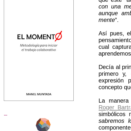
con una me
aunque amb
mente
”.
Así pues, e
pensamiento
cual captur
aprendemos
Decía al pri
primero y,
expresión p
concepto qu
La manera
Roger Bartr
simbólicos 
...
sabremos 
componente 