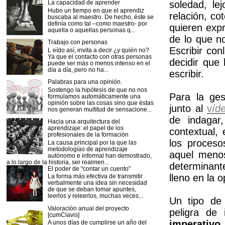
soledad, le
La capacidad de aprender
Hubo un tiempo en que el aprendiz
relación, co
buscaba al maestro. De hecho, éste se
definía como tal –como maestro- por
quieren exp
aquella o aquellas personas q...
de lo que n
Trabajo con personas
Escribir con
L eído así, invita a decir ¿y quién no?
Ya que el contacto con otras personas
decidir que
puede ser más o menos intenso en el
día a día, pero no ha...
escribir.
Palabras para una opinión.
Sostengo la hipótesis de que no nos
Para la ges
formulamos automáticamente una
opinión sobre las cosas sino que éstas
junto al
v
íd
nos generan multitud de sensacione...
de indagar
Hacia una arquitectura del
aprendizaje: el papel de los
contextual,
profesionales de la formación
los proceso
La causa principal por la que las
metodologías de aprendizaje
aquel menos
autónomo e informal han demostrado,
a lo largo de la historia, ser realmen...
determinante
El poder de "contar un cuento"
lleno en la 
La forma más efectiva de transmitir
verbalmente una idea sin necesidad
de que se deban tomar apuntes,
leerlos y releerlos, muchas veces...
Un tipo de
Valoración anual del proyecto
peligra de 
[cumClavis]
imperativo
A unos días de cumplirse un año del