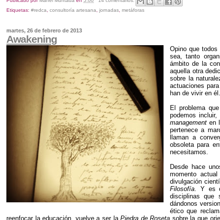
Publicado por
Manel Muntada
en
5:00
14 comentarios:
Etiquetas:
#redca
,
consultoría artesana
,
jornadas
,
metáforas
martes, 26 de febrero de 2013
Awakening
Opino que todos 
sea, tanto orga
ámbito de la con
aquella otra ded
sobre la natural
actuaciones para
han de vivir en él
El problema que 
podemos incluir,
management
en l
pertenece a mar
llaman a conver
obsoleta para en
necesitamos.
Desde hace unos 
momento actual 
divulgación cient
Filosofía
. Y es 
disciplinas que
dándonos version
ético que reclam
reenfocar la educación, vuelve a ser la
Piedra de Roseta
sobre la que ori