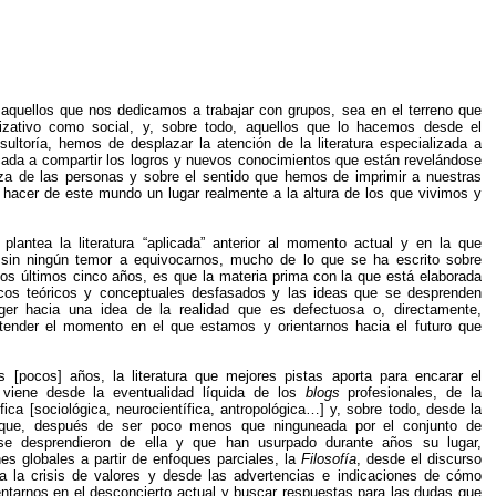
aquellos que nos dedicamos a trabajar con grupos, sea en el terreno que
nizativo como social, y, sobre todo, aquellos que lo hacemos desde el
sultoría, hemos de desplazar la atención de la literatura especializada a
icada a compartir los logros y nuevos conocimientos que están revelándose
eza de las personas y sobre el sentido que hemos de imprimir a nuestras
 hacer de este mundo un lugar realmente a la altura de los que vivimos y
.
plantea la literatura “aplicada” anterior al momento actual y en la que
 sin ningún temor a equivocarnos, mucho de lo que se ha escrito sobre
os últimos cinco años, es que la materia prima con la que está elaborada
cos teóricos y conceptuales desfasados y las ideas que se desprenden
ger hacia una idea de la realidad que es defectuosa o, directamente,
tender el momento en el que estamos y orientarnos hacia el futuro que
[pocos] años, la literatura que mejores pistas aporta para encarar el
viene desde la eventualidad líquida de los
blogs
profesionales, de la
ífica [sociológica, neurocientífica, antropológica…] y, sobre todo, desde la
que, después de ser poco menos que ninguneada por el conjunto de
 se desprendieron de ella y que han usurpado durante años su lugar,
es globales a partir de enfoques parciales, la
Filosofía
, desde el discurso
a la crisis de valores y desde las advertencias e indicaciones de cómo
entarnos en el desconcierto actual y buscar respuestas para las dudas que