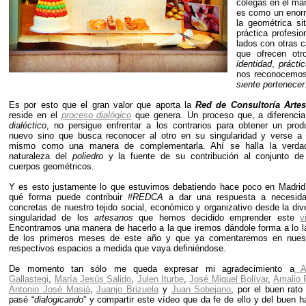
colegas en el ma
es como un eno
la geométrica s
práctica profesi
lados con otras c
que ofrecen ot
identidad
,
prácti
nos reconocemo
siente pertenecer
Es por esto que el gran valor que aporta la
Red de Consultoría Arte
reside en el
proceso dialógico
que genera. Un proceso que, a diferencia
dialéctico
, no persigue enfrentar a los contrarios para obtener un prod
nuevo sino que busca reconocer al otro en su singularidad y verse a
mismo como una manera de complementarla. Ahí se halla la verda
naturaleza del
poliedro
y la fuente de su contribución al conjunto de
cuerpos geométricos.
Y es esto justamente lo que estuvimos debatiendo hace poco en Madrid
qué forma puede contribuir
#REDCA
a dar una respuesta a necesid
concretas de nuestro tejido social, económico y organizativo desde la div
singularidad de los
artesanos
que hemos decidido emprender este
v
Encontramos una manera de hacerlo a la que iremos dándole forma a lo l
de los primeros meses de este año y que ya comentaremos en nues
respectivos espacios a medida que vaya definiéndose.
De momento tan sólo me queda expresar mi agradecimiento a
As
Gallastegi
,
María Jesús Salido
,
Julen Iturbe
,
José Miguel Bolívar
,
Amalio 
Antonio José Masiá
,
Juanjo Brizuela
y
Juan Sobejano
, por el buen rato
pasé “
dialogicando
” y compartir este vídeo que da fe de ello y del buen h