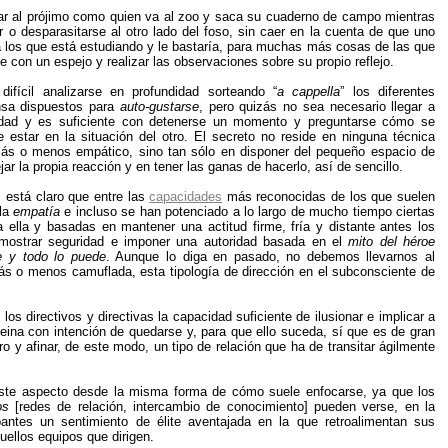
diar al prójimo como quien va al zoo y saca su cuaderno de campo mientras
ir o desparasitarse al otro lado del foso, sin caer en la cuenta de que uno
los que está estudiando y le bastaría, para muchas más cosas de las que
e con un espejo y realizar las observaciones sobre su propio reflejo.
difícil analizarse en profundidad sorteando “
a cappella
” los diferentes
sa dispuestos para
auto-gustarse
, pero quizás no sea necesario llegar a
idad y es suficiente con detenerse un momento y preguntarse cómo se
e estar en la situación del otro. El secreto no reside en ninguna técnica
más o menos empático, sino tan sólo en disponer del pequeño espacio de
ar la propia reacción y en tener las ganas de hacerlo, así de sencillo.
, está claro que entre las
capacidades
más reconocidas de los que suelen
 la
empatía
e incluso se han potenciado a lo largo de mucho tiempo ciertas
a ella y basadas en mantener una actitud firme, fría y distante antes los
emostrar seguridad e imponer una autoridad basada en el
mito del héroe
e y todo lo puede
. Aunque lo diga en pasado, no debemos llevarnos al
 más o menos camuflada, esta tipología de dirección en el subconsciente de
s directivos y directivas la capacidad suficiente de ilusionar e implicar a
eina con intención de quedarse y, para que ello suceda, sí que es de gran
ro y afinar, de este modo, un tipo de relación que ha de transitar ágilmente
este aspecto desde la misma forma de cómo suele enfocarse, ya que los
os
[redes de relación, intercambio de conocimiento] pueden verse, en la
pantes un sentimiento de élite aventajada en la que retroalimentan sus
ellos equipos que dirigen.