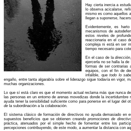
Hay cierta inercia a estu
lo observa acicalarse, reñ
mismo es como aquellos a 
llegan a suponerse, hacers
Evidentemente, es harto 
mecanismos de autodefen
estos niveles de profund
reaccionaria en el caso d
compleja ni está en ser 
tiempo necesario para cotej
En el caso de la
dirección
ejercerla no se halla la de
formas de ser contrarias 
equipos, con el fin de d
infalible, que
todo lo sab
engaño, entre tanta algarabía sobre el liderazgo sigue todavía en vigor,
muchas organizaciones.
Lo que sí está claro es que el momento actual reclama más que nunca de lo
las personas en un entorno de arenas movedizas donde la incertidumbre r
ayuda tener la sensibilidad suficiente como para ponerse en el lugar del ot
de
la subordinación a la colaboración.
El sistema clásico de formación de directivos no ayuda demasiado en 
supuestos beneficios que se obtienen creando
promociones de directiv
práctica, atenuados por el simple hecho de fomentar entre los partici
percepciones contribuyendo, de este modo, a aumentar la distancia con aqu