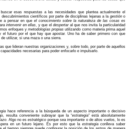
o buscar esas respuestas a las necesidades que plantea actualmente el
 descubrimientos científicos por parte de disciplinas lejanas a la
gestión
o
erse a pensar en que
el conocimiento sobre la naturaleza de las cosas es
ra intervenir en ellas
, y que el
despertar
al que nos invita la particularidad
lemos enfoques y
metodologías propias
utilizando como materia prima aquel
 y el futuro por el que hay que apostar. Uno ha de saber primero con que
de utilizar, si una maza o una sierra.
s que lideran nuestras organizaciones y, sobre todo, por parte de aquellos
as capacidades necesarias para poder enfocarlo e impulsarlo.
egia
hace referencia a la búsqueda de un aspecto importante o decisivo
go, resulta conveniente subrayar que la “
estrategia
” está absolutamente
lazo
. Algo no es
estratégico
porque sea importante o de altos vuelos, lo es
pera en un futuro lejano. Es por esto que la
estrategia
conlleva saber
e el tiempo siempre puede configurar la posición de los astros de manera