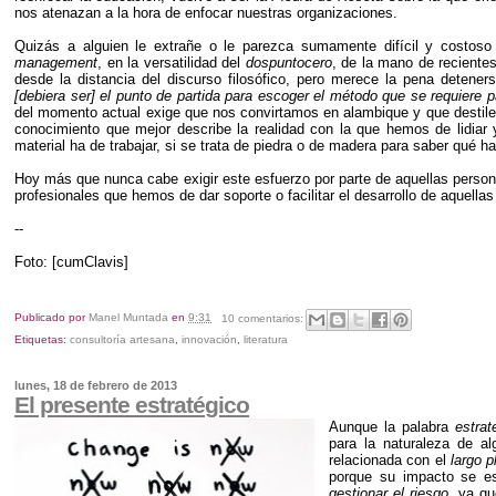
nos atenazan a la hora de enfocar nuestras organizaciones.
Quizás a alguien le extrañe o le parezca sumamente difícil y costos
management
, en la versatilidad del
dospuntocero
, de la mano de recientes
desde la distancia del discurso filosófico, pero merece la pena deten
[debiera ser] el punto de partida para escoger el método que se requiere pa
del momento actual exige que nos convirtamos en alambique y que desti
conocimiento que mejor describe la realidad con la que hemos de lidiar
material ha de trabajar, si se trata de piedra o de madera para saber qué ha 
Hoy más que nunca cabe exigir este esfuerzo por parte de aquellas persona
profesionales que hemos de dar soporte o facilitar el desarrollo de aquell
--
Foto: [cumClavis]
Publicado por
Manel Muntada
en
9:31
10 comentarios:
Etiquetas:
consultoría artesana
,
innovación
,
literatura
lunes, 18 de febrero de 2013
El presente estratégico
Aunque la palabra
estrat
para la naturaleza de al
relacionada con el
largo p
porque su impacto se es
gestionar el riesgo
, ya qu