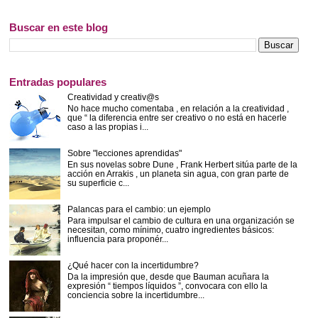
Buscar en este blog
Entradas populares
Creatividad y creativ@s
No hace mucho comentaba , en relación a la creatividad ,
que “ la diferencia entre ser creativo o no está en hacerle
caso a las propias i...
Sobre "lecciones aprendidas"
En sus novelas sobre Dune , Frank Herbert sitúa parte de la
acción en Arrakis , un planeta sin agua, con gran parte de
su superficie c...
Palancas para el cambio: un ejemplo
Para impulsar el cambio de cultura en una organización se
necesitan, como mínimo, cuatro ingredientes básicos:
influencia para proponér...
¿Qué hacer con la incertidumbre?
Da la impresión que, desde que Bauman acuñara la
expresión “ tiempos líquidos ”, convocara con ello la
conciencia sobre la incertidumbre...