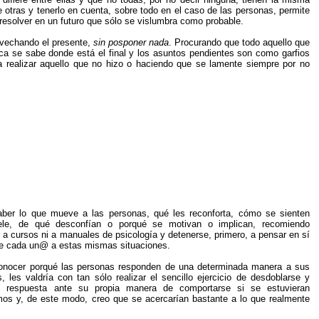
e otras y tenerlo en cuenta, sobre todo en el caso de las personas, permite
resolver en un futuro que sólo se vislumbra como probable.
ovechando el presente,
sin posponer nada
. Procurando que todo aquello que
a se sabe donde está el final y los asuntos pendientes son como garfios
a realizar aquello que no hizo o haciendo que se lamente siempre por no
ber lo que mueve a las personas, qué les reconforta, cómo se sienten
ele, de qué desconfían o porqué se motivan o implican, recomiendo
a cursos ni a manuales de psicología y detenerse, primero, a pensar en sí
 cada un@ a estas mismas situaciones.
nocer porqué las personas responden de una determinada manera a sus
 les valdría con tan sólo realizar el sencillo ejercicio de desdoblarse y
u respuesta ante su propia manera de comportarse si se estuvieran
os y, de este modo, creo que se acercarían bastante a lo que realmente