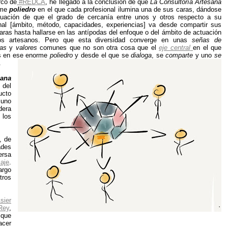
rco de
#REDCA
, he llegado a la conclusión de que
La Consultoría Artesana
rme
poliedro
en el que cada profesional ilumina una de sus caras, dándose
ituación de que el grado de cercanía entre unos y otros respecto a su
onal [ámbito, método, capacidades, experiencias] va desde compartir sus
aras hasta hallarse en las antípodas del enfoque o del ámbito de actuación
ros artesanos. Pero que esta diversidad converge en unas
señas de
cas
y
valores
comunes que no son otra cosa que el
eje central
en el que
s en ese enorme
poliedro
y desde el que se
dialoga
, se
comparte
y uno
se
.
sana
 del
ucto
 uno
dera
 los
, de
ades
ersa
iaje
.
argo
tros
ier
Rey
,
 que
acer