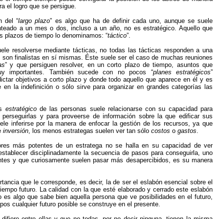
ra el logro que se persigue.
 del “
largo plazo
” es algo que ha de definir cada uno, aunque se suele
anteado a un mes o dos, incluso a un año, no es estratégico. Aquello que
s plazos de tiempo lo denominamos: “
táctico
”.
ele resolverse mediante tácticas, no todas las tácticas responden a una
 son finalistas en sí mismas. Éste suele ser el caso de muchas reuniones
as
” y que persiguen resolver, en un corto plazo de tiempo, asuntos que
uy importantes. También sucede con no pocos “
planes estratégicos
”
ictar objetivos a corto plazo y donde todo aquello que aparece en él y es
en la indefinición o sólo sirve para organizar en grandes categorías las
os
estratégico
de las personas suele relacionarse con su capacidad para
a perseguirlas y para proveerse de información sobre la que edificar sus
ele inferirse por la manera de enfocar la gestión de los recursos, ya que
e
inversión
, los menos estrategas suelen ver tan sólo
costos
o
gastos
.
ores más potentes de un estratega no se halla en su capacidad de ver
 establecer disciplinadamente la secuencia de pasos para conseguirla, uno
ntes y que curiosamente suelen pasar más desapercibidos, es su manera
tancia que le corresponde, es decir, la de ser el eslabón esencial sobre el
iempo futuro. La calidad con la que esté elaborado y cerrado este eslabón
o es algo que sabe bien aquella persona que ve posibilidades en el futuro,
os cualquier futuro posible se construye en el presente.
ifiere entre ellas y que no todas, por no decir ninguna, tienen la misma