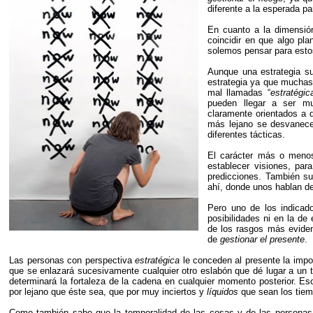
diferente a la esperada pa
En cuanto a la dimensión
coincidir en que algo pl
solemos pensar para esto
Aunque una estrategia su
estrategia ya que muchas
mal llamadas “
estratégic
pueden llegar a ser m
claramente orientados a d
más lejano se desvanece 
diferentes tácticas.
El carácter más o men
establecer visiones, par
predicciones. También su
ahí, donde unos hablan d
Pero uno de los indicad
posibilidades ni en la de
de los rasgos más evide
de
gestionar el presente
.
Las personas con perspectiva
estratégica
le conceden al presente la impor
que se enlazará sucesivamente cualquier otro eslabón que dé lugar a un t
determinará la fortaleza de la cadena en cualquier momento posterior. Es
por lejano que éste sea, que por muy inciertos y
líquidos
que sean los tiemp
Como también sabe que la temporalidad de las cosas y de las personas d