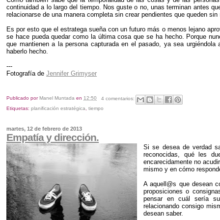
continuidad a lo largo del tiempo. Nos guste o no, unas terminan antes qu
relacionarse de una manera completa sin crear pendientes que queden sin 
Es por esto que el estratega sueña con un futuro más o menos lejano apr
se hace pueda quedar como la última cosa que se ha hecho. Porque nunc
que mantienen a la persona capturada en el pasado, ya sea urgiéndola 
haberlo hecho.
---
Fotografía de
Jennifer Grimyser
Publicado por
Manel Muntada
en
12:50
4 comentarios:
Etiquetas:
planificación estratégica
,
tiempo
martes, 12 de febrero de 2013
Empatía y dirección.
Si se desea de verdad sa
reconocidas, qué les du
encarecidamente no acudir 
mismo y en cómo responde
A aquell@s que desean co
proposiciones o consignas,
pensar en cuál sería s
relacionando consigo mism
desean saber.