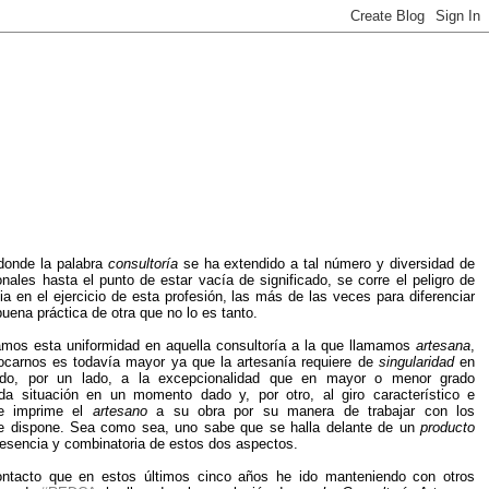
onde la palabra
consultoría
se ha extendido a tal número y diversidad de
onales hasta el punto de estar vacía de significado, se corre el peligro de
ia en el ejercicio de esta profesión, las más de las veces para diferenciar
buena práctica de otra que no lo es tanto.
os esta uniformidad en aquella consultoría a la que llamamos
artesana
,
vocarnos es todavía mayor ya que la artesanía requiere de
singularidad
en
ido, por un lado, a la excepcionalidad que en mayor o menor grado
da situación en un momento dado y, por otro, al giro característico e
ue imprime el
artesano
a su obra por su manera de trabajar con los
ue dispone. Sea como sea, uno sabe que se halla delante de un
producto
resencia y combinatoria de estos dos aspectos.
contacto que en estos últimos cinco años he ido manteniendo con otros