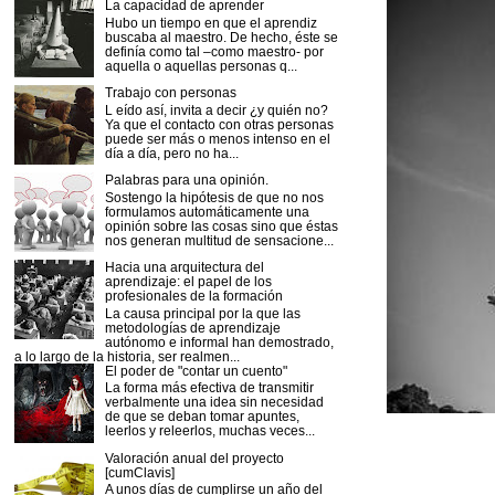
La capacidad de aprender
Hubo un tiempo en que el aprendiz
buscaba al maestro. De hecho, éste se
definía como tal –como maestro- por
aquella o aquellas personas q...
Trabajo con personas
L eído así, invita a decir ¿y quién no?
Ya que el contacto con otras personas
puede ser más o menos intenso en el
día a día, pero no ha...
Palabras para una opinión.
Sostengo la hipótesis de que no nos
formulamos automáticamente una
opinión sobre las cosas sino que éstas
nos generan multitud de sensacione...
Hacia una arquitectura del
aprendizaje: el papel de los
profesionales de la formación
La causa principal por la que las
metodologías de aprendizaje
autónomo e informal han demostrado,
a lo largo de la historia, ser realmen...
El poder de "contar un cuento"
La forma más efectiva de transmitir
verbalmente una idea sin necesidad
de que se deban tomar apuntes,
leerlos y releerlos, muchas veces...
Valoración anual del proyecto
[cumClavis]
A unos días de cumplirse un año del