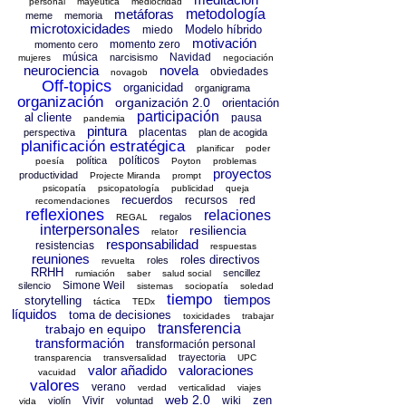
personal
mayéutica
mediocridad
metáforas
metodología
meme
memoria
microtoxicidades
Modelo híbrido
miedo
motivación
momento zero
momento cero
música
Navidad
narcisismo
mujeres
negociación
neurociencia
novela
obviedades
novagob
Off-topics
organicidad
organigrama
organización
organización 2.0
orientación
participación
al cliente
pausa
pandemia
pintura
placentas
perspectiva
plan de acogida
planificación estratégica
planificar
poder
políticos
política
poesía
Poyton
problemas
proyectos
productividad
Projecte Miranda
prompt
psicopatía
psicopatología
publicidad
queja
recuerdos
recursos
red
recomendaciones
reflexiones
relaciones
regalos
REGAL
interpersonales
resiliencia
relator
responsabilidad
resistencias
respuestas
reuniones
roles directivos
roles
revuelta
RRHH
sencillez
rumiación
saber
salud social
Simone Weil
silencio
sistemas
sociopatía
soledad
tiempo
tiempos
storytelling
táctica
TEDx
líquidos
toma de decisiones
toxicidades
trabajar
transferencia
trabajo en equipo
transformación
transformación personal
trayectoria
transparencia
transversalidad
UPC
valor añadido
valoraciones
vacuidad
valores
verano
verdad
verticalidad
viajes
web 2.0
zen
Vivir
wiki
violín
voluntad
vida