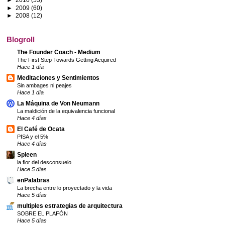
►
2009
(60)
►
2008
(12)
Blogroll
The Founder Coach - Medium
The First Step Towards Getting Acquired
Hace 1 día
Meditaciones y Sentimientos
Sin ambages ni peajes
Hace 1 día
La Máquina de Von Neumann
La maldición de la equivalencia funcional
Hace 4 días
El Café de Ocata
PISA y el 5%
Hace 4 días
Spleen
la flor del desconsuelo
Hace 5 días
enPalabras
La brecha entre lo proyectado y la vida
Hace 5 días
multiples estrategias de arquitectura
SOBRE EL PLAFÓN
Hace 5 días