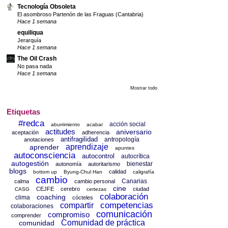
Tecnología Obsoleta
El asombroso Partenón de las Fraguas (Cantabria)
Hace 1 semana
equiliqua
Jerarquía
Hace 1 semana
The Oil Crash
No pasa nada
Hace 1 semana
Mostrar todo
Etiquetas
#redca
acción social
aburrimiento
acabar
actitudes
aniversario
aceptación
adherencia
antifragilidad
antropología
anotaciones
aprendizaje
aprender
apuntes
autoconsciencia
autocontrol
autocrítica
autogestión
bienestar
autonomía
autoritarismo
blogs
calidad
bottom up
Byung-Chul Han
caligrafía
cambio
Canarias
calma
cambio personal
cine
CEJFE
cerebro
ciudad
CASG
certezas
colaboración
coaching
clima
cócteles
competencias
compartir
colaboraciones
comunicación
compromiso
comprender
Comunidad de práctica
comunidad