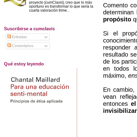
proyecto [cumClavis], creo que lo más
Comento con
oportuno es transformar lo que sería la
cuarta valoración trime...
determinan 
propósito
q
Suscribirse a cumclavis
Si el propó
Entradas
conocimien
Comentarios
responder a
resultado se
de los parti
Qué estoy leyendo
en todos l
máximo,
ens
En cambio, 
vean refle
entonces
e
invisibiliz