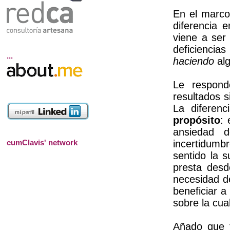
En el marco
diferencia 
viene a ser
deficiencia
...
haciendo
alg
Le respond
resultados s
La diferenc
propósito
: 
ansiedad 
cumClavis' network
incertidumb
sentido la s
presta desd
necesidad 
beneficiar a
sobre la cua
Añado que t