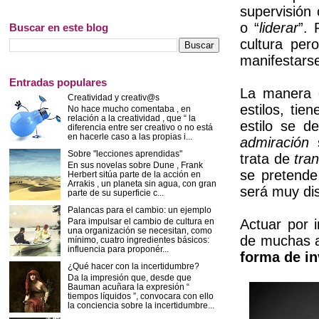
supervisión
o “
liderar
”. 
Buscar en este blog
cultura per
manifestars
Entradas populares
La manera d
Creatividad y creativ@s
estilos, ti
No hace mucho comentaba , en
relación a la creatividad , que “ la
estilo se d
diferencia entre ser creativo o no está
en hacerle caso a las propias i...
admiración
s
Sobre "lecciones aprendidas"
trata de
tra
En sus novelas sobre Dune , Frank
se pretend
Herbert sitúa parte de la acción en
Arrakis , un planeta sin agua, con gran
será muy dis
parte de su superficie c...
Palancas para el cambio: un ejemplo
Para impulsar el cambio de cultura en
Actuar por 
una organización se necesitan, como
de muchas a
mínimo, cuatro ingredientes básicos:
influencia para proponér...
forma de in
¿Qué hacer con la incertidumbre?
Da la impresión que, desde que
Bauman acuñara la expresión “
tiempos líquidos ”, convocara con ello
la conciencia sobre la incertidumbre...