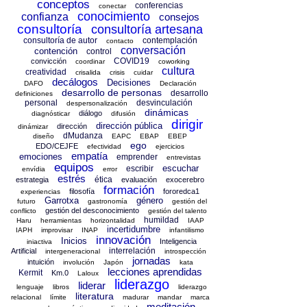
conceptos
conferencias
conectar
conocimiento
confianza
consejos
consultoría
consultoría artesana
consultoría de autor
contemplación
contacto
conversación
contención
control
COVID19
convicción
coordinar
coworking
cultura
creatividad
crisalida
crisis
cuidar
decálogos
Decisiones
DAFO
Declaración
desarrollo de personas
desarrollo
definiciones
personal
desvinculación
despersonalización
dinámicas
diálogo
diagnósticar
difusión
dirigir
dirección pública
dirección
dinámizar
dMudanza
diseño
EAPC
EBAP
EBEP
ego
EDO/CEJFE
efectividad
ejercicios
empatía
emociones
emprender
entrevistas
equipos
escuchar
escribir
envídia
error
estrés
ética
estrategia
evaluación
exocerebro
formación
filosofía
fororedca1
experiencias
Garrotxa
género
futuro
gastronomía
gestión del
gestión del desconocimiento
conflicto
gestión del talento
humildad
Haru
herramientas
horizontalidad
IAAP
incertidumbre
IAPH
improvisar
INAP
infantilismo
innovación
Inicios
Inteligencia
iniactiva
interrelación
Artificial
intergeneracional
introspección
jornadas
intuición
involución
Japón
kata
lecciones aprendidas
Kermit
Km.0
Laloux
liderazgo
liderar
lenguaje
libros
liderazgo
literatura
relacional
límite
madurar
mandar
marca
meditación