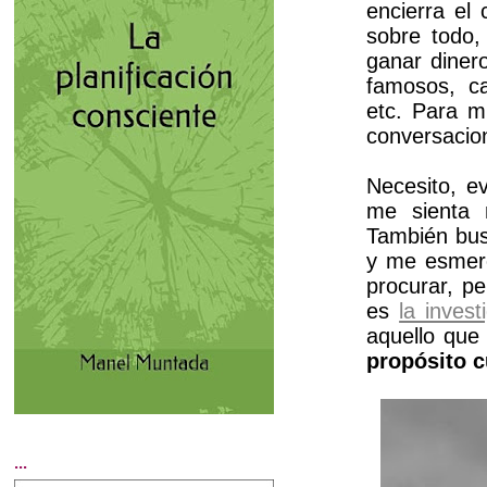
encierra el
sobre todo,
ganar diner
famosos, ca
etc. Para mí
conversacion
Necesito, e
me sienta 
También bus
y me esmero
procurar, p
es
la invest
aquello que
propósito c
...