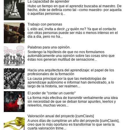
La capacidad de aprender
Hubo un tiempo en que el aprendiz buscaba al maestro. De
hecho, éste se definía como tal –como maestro- por aquella
o aquellas personas q...
Trabajo con personas
L eído así, invita a decir ¿y quién no? Ya que el contacto
con otras personas puede ser más o menos intenso en el
día a día, pero no ha...
Palabras para una opinión.
Sostengo la hipótesis de que no nos formulamos
automáticamente una opinión sobre las cosas sino que
éstas nos generan multitud de sensacione...
Hacia una arquitectura del aprendizaje: el papel de los
profesionales de la formación
La causa principal por la que las metodologías de
aprendizaje autónomo e informal han demostrado, a lo
largo de la historia, ser realmen...
El poder de "contar un cuento"
La forma más efectiva de transmitir verbalmente una idea
sin necesidad de que se deban tomar apuntes, leerlos y
releerlos, muchas veces...
Valoración anual del proyecto [cumClavis]
A unos días de cumplirse un año del proyecto [cumClavis],
creo que lo más oportuno es transformar lo que sería la
cuarta valoración trime...