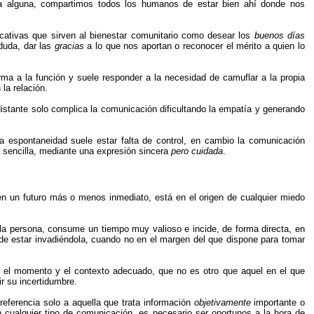
uda alguna, compartimos todos los humanos de estar bien ahí donde nos
cativas que sirven al bienestar comunitario como desear los
buenos días
duda, dar las
gracias
a lo que nos aportan o reconocer el mérito a quien lo
orma a la función y suele responder a la necesidad de camuflar a la propia
la relación.
 distante solo complica la comunicación dificultando la empatía y generando
La espontaneidad suele estar falta de control, en cambio la comunicación
 sencilla, mediante una expresión sincera
pero cuidada
.
r en un futuro más o menos inmediato, está en el origen de cualquier miedo
 la persona, consume un tiempo muy valioso e incide, de forma directa, en
uede estar invadiéndola, cuando no en el margen del que dispone para tomar
en el momento y el contexto adecuado, que no es otro que aquel en el que
r su incertidumbre.
eferencia solo a aquella que trata información
objetivamente
importante o
n cualquier tipo de comunicación, es necesario ser oportunos a la hora de