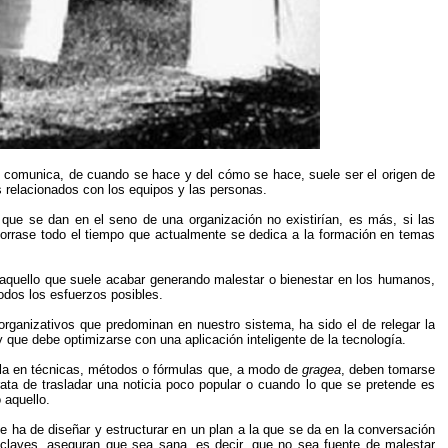
 se comunica, de cuando se hace y del cómo se hace, suele ser el origen de
s relacionados con los equipos y las personas.
que se dan en el seno de una organización no existirían, es más, si las
orrase todo el tiempo que actualmente se dedica a la formación en temas
o aquello que suele acabar generando malestar o bienestar en los humanos,
odos los esfuerzos posibles.
rganizativos que predominan en nuestro sistema, ha sido el de relegar la
 que debe optimizarse con una aplicación inteligente de la tecnología.
irla en técnicas, métodos o fórmulas que, a modo de
gragea
, deben tomarse
ata de trasladar una noticia poco popular o cuando lo que se pretende es
 aquello.
 ha de diseñar y estructurar en un plan a la que se da en la conversación
 claves, aseguran que sea sana, es decir, que no sea fuente de malestar