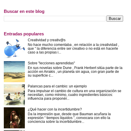
Buscar en este blog
Entradas populares
Creatividad y creativ@s
No hace mucho comentaba , en relación a la creatividad ,
que “ la diferencia entre ser creativo o no está en hacerle
caso a las propias i...
Sobre "lecciones aprendidas"
En sus novelas sobre Dune , Frank Herbert sitúa parte de la
acción en Arrakis , un planeta sin agua, con gran parte de
su superficie c...
Palancas para el cambio: un ejemplo
Para impulsar el cambio de cultura en una organización se
necesitan, como mínimo, cuatro ingredientes básicos:
influencia para proponér...
¿Qué hacer con la incertidumbre?
Da la impresión que, desde que Bauman acuñara la
expresión “ tiempos líquidos ”, convocara con ello la
conciencia sobre la incertidumbre...