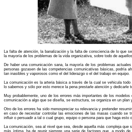
La falta de atención, la banalización y la falta de consciencia de lo que
la mayoría de los problemas de la vida organizativa, sobre todo de aquello
De haber una comunicación sana, la mayoría de los problemas actuales 
personas gozasen de las competencias comunicativas básicas, podría ah
tan inasibles y vaporosos como el del liderazgo o el del trabajo en equipo.
La comunicación es la arteria básica a través de la cual se vehicula tod
lo sabemos y sólo por esto merece la pena prestarle atención y dedicarle t
Muy probablemente, uno de los errores más importantes de los modelos o
comunicación a algo que se diseña, se estructura, se organiza en un plan y
Otro de los errores ha sido menospreciar su relevancia y pretender resum
en caso de necesitar controlar las emociones de las masas cuando se tr
influir o persuadir a tal o cual grupo, equipo o persona para que haga esto o
La comunicación, sea al nivel que sea, desde aquella más compleja que se
más íntima, ha de reunir siempre una serie de factores que, a modo de