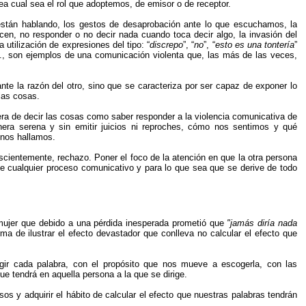
 cual sea el rol que adoptemos, de emisor o de receptor.
s están hablando, los gestos de desaprobación ante lo que escuchamos, la
dicen, no responder o no decir nada cuando toca decir algo, la invasión del
utilización de expresiones del tipo: “
discrepo
”, “
no
”, “
esto es una tontería
”
c., son ejemplos de una comunicación violenta que, las más de las veces,
te la razón del otro, sino que se caracteriza por ser capaz de exponer lo
las cosas.
nera de decir las cosas como saber responder a la violencia comunicativa de
nera serena y sin emitir juicios ni reproches, cómo nos sentimos y qué
 nos hallamos.
cientemente, rechazo. Poner el foco de la atención en que la otra persona
de cualquier proceso comunicativo y para lo que sea que se derive de todo
ujer que debido a una pérdida inesperada prometió que
"jamás diría nada
ma de ilustrar el efecto devastador que conlleva no calcular el efecto que
gir cada palabra, con el propósito que nos mueve a escogerla, con las
e tendrá en aquella persona a la que se dirige.
os y adquirir el hábito de calcular el efecto que nuestras palabras tendrán