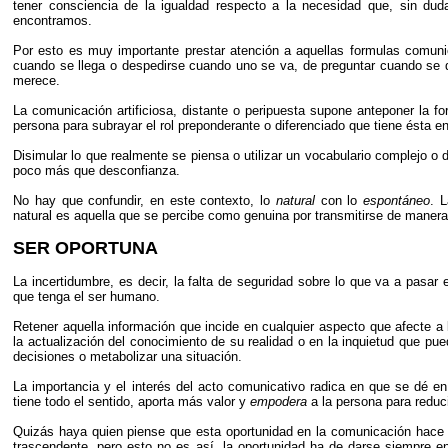
tener consciencia de la igualdad respecto a la necesidad que, sin d
encontramos.
Por esto es muy importante prestar atención a aquellas formulas comuni
cuando se llega o despedirse cuando uno se va, de preguntar cuando se 
merece.
La comunicación artificiosa, distante o peripuesta supone anteponer la f
persona para subrayar el rol preponderante o diferenciado que tiene ésta en 
Disimular lo que realmente se piensa o utilizar un vocabulario complejo o
poco más que desconfianza.
No hay que confundir, en este contexto, lo
natural
con lo
espontáneo
. 
natural es aquella que se percibe como genuina por transmitirse de manera
SER OPORTUNA
La incertidumbre, es decir, la falta de seguridad sobre lo que va a pasa
que tenga el ser humano.
Retener aquella información que incide en cualquier aspecto que afecte a
la actualización del conocimiento de su realidad o en la inquietud que p
decisiones o metabolizar una situación.
La importancia y el interés del acto comunicativo radica en que se dé 
tiene todo el sentido, aporta más valor y
empodera
a la persona para reduci
Quizás haya quien piense que esta oportunidad en la comunicación hace r
trascendente, pero esto no es así, la oportunidad ha de darse siempre e