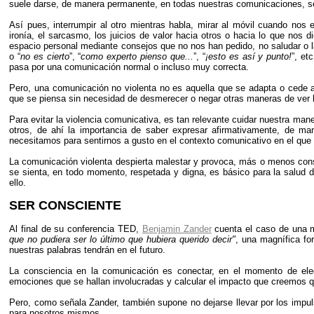
suele darse, de manera permanente, en todas nuestras comunicaciones, sea
Así pues, interrumpir al otro mientras habla, mirar al móvil cuando no
ironía, el sarcasmo, los juicios de valor hacia otros o hacia lo que nos 
espacio personal mediante consejos que no nos han pedido, no saludar o la 
o “
no es cierto
”, “
como experto pienso que...
”, “
¡esto es así y punto!
”, et
pasa por una comunicación normal o incluso muy correcta.
Pero, una comunicación no violenta no es aquella que se adapta o cede an
que se piensa sin necesidad de desmerecer o negar otras maneras de ver 
Para evitar la violencia comunicativa, es tan relevante cuidar nuestra ma
otros, de ahí la importancia de saber expresar afirmativamente, de ma
necesitamos para sentirnos a gusto en el contexto comunicativo en el que
La comunicación violenta despierta malestar y provoca, más o menos cons
se sienta, en todo momento, respetada y digna, es básico para la salud 
ello.
SER CONSCIENTE
Al final de su conferencia TED,
Benjamin Zander
cuenta el caso de una m
que no pudiera ser lo último que hubiera querido decir"
, una magnífica for
nuestras palabras tendrán en el futuro.
La consciencia en la comunicación es conectar, en el momento de ele
emociones que se hallan involucradas y calcular el impacto que creemos qu
Pero, como señala Zander, también supone no dejarse llevar por los impuls
para nosotros mismos.