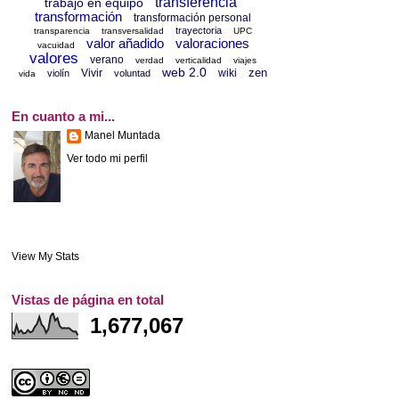
transferencia
trabajo en equipo
transformación
transformación personal
trayectoria
transparencia
transversalidad
UPC
valor añadido
valoraciones
vacuidad
valores
verano
verdad
verticalidad
viajes
web 2.0
zen
Vivir
wiki
violín
voluntad
vida
En cuanto a mi...
Manel Muntada
Ver todo mi perfil
View My Stats
Vistas de página en total
1,677,067