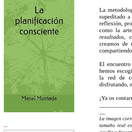
La metodolog
supeditado a
reflexión, pr
como la arte
resultados
, 
creamos de u
compartiendo
El encuentro
hemos escogi
la red de c
disfrutando, 
¡Ya os contar
___________
__
La imagen cor
tamaño real e
...