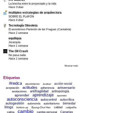
La brecha entre lo proyectado y la vida
Hace 3 días
multiples estrategias de arquitectura
SOBRE EL PLAFÓN
Hace 4 días
Tecnología Obsoleta
El asombroso Partenón de las Fraguas (Cantabria)
Hace 1 semana
equiliqua
Jerarquía
Hace 1 semana
The Oil Crash
No pasa nada
Hace 1 semana
Mostrar todo
Etiquetas
#redca
acción social
aburrimiento
acabar
actitudes
aniversario
aceptación
adherencia
antifragilidad
antropología
anotaciones
aprendizaje
aprender
apuntes
autoconsciencia
autocontrol
autocrítica
autogestión
bienestar
autonomía
autoritarismo
blogs
calidad
bottom up
Byung-Chul Han
caligrafía
cambio
Canarias
calma
cambio personal