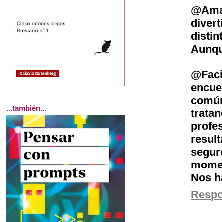
@Amal
diver
disti
Aunqu
@Faci
encue
comú
...también...
trat
profe
resul
segur
moment
Nos h
Resp