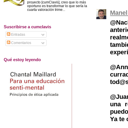
proyecto [cumClavis], creo que lo más
oportuno es transformar lo que sería la
cuarta valoración trime...
Manel
@Nach
Suscribirse a cumclavis
anter
Entradas
realm
Comentarios
tamb
exper
Qué estoy leyendo
@Anna
curra
tod@s
@Juan
una r
puedo
Ya te