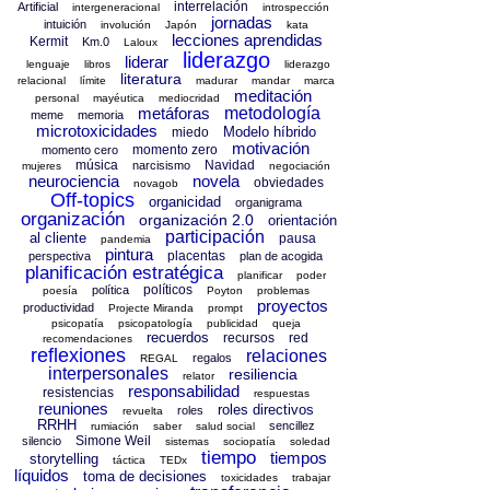
interrelación
Artificial
intergeneracional
introspección
jornadas
intuición
involución
Japón
kata
lecciones aprendidas
Kermit
Km.0
Laloux
liderazgo
liderar
lenguaje
libros
liderazgo
literatura
relacional
límite
madurar
mandar
marca
meditación
personal
mayéutica
mediocridad
metáforas
metodología
meme
memoria
microtoxicidades
Modelo híbrido
miedo
motivación
momento zero
momento cero
música
Navidad
narcisismo
mujeres
negociación
neurociencia
novela
obviedades
novagob
Off-topics
organicidad
organigrama
organización
organización 2.0
orientación
participación
al cliente
pausa
pandemia
pintura
placentas
perspectiva
plan de acogida
planificación estratégica
planificar
poder
políticos
política
poesía
Poyton
problemas
proyectos
productividad
Projecte Miranda
prompt
psicopatía
psicopatología
publicidad
queja
recuerdos
recursos
red
recomendaciones
reflexiones
relaciones
regalos
REGAL
interpersonales
resiliencia
relator
responsabilidad
resistencias
respuestas
reuniones
roles directivos
roles
revuelta
RRHH
sencillez
rumiación
saber
salud social
Simone Weil
silencio
sistemas
sociopatía
soledad
tiempo
tiempos
storytelling
táctica
TEDx
líquidos
toma de decisiones
toxicidades
trabajar