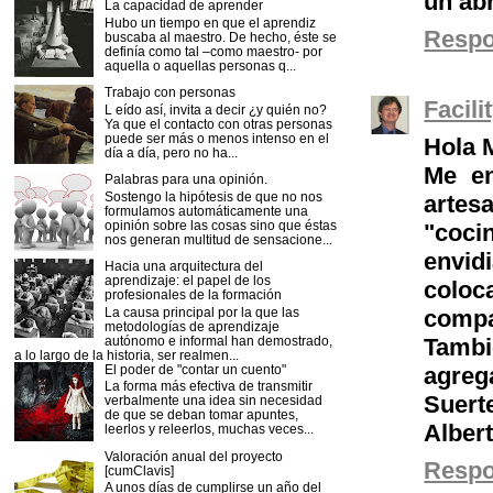
un ab
La capacidad de aprender
Hubo un tiempo en que el aprendiz
Resp
buscaba al maestro. De hecho, éste se
definía como tal –como maestro- por
aquella o aquellas personas q...
Trabajo con personas
Facil
L eído así, invita a decir ¿y quién no?
Ya que el contacto con otras personas
puede ser más o menos intenso en el
Hola 
día a día, pero no ha...
Me en
Palabras para una opinión.
Sostengo la hipótesis de que no nos
artes
formulamos automáticamente una
opinión sobre las cosas sino que éstas
"coci
nos generan multitud de sensacione...
envid
Hacia una arquitectura del
aprendizaje: el papel de los
colo
profesionales de la formación
La causa principal por la que las
compa
metodologías de aprendizaje
autónomo e informal han demostrado,
Tambi
a lo largo de la historia, ser realmen...
El poder de "contar un cuento"
agreg
La forma más efectiva de transmitir
Suerte
verbalmente una idea sin necesidad
de que se deban tomar apuntes,
Alber
leerlos y releerlos, muchas veces...
Valoración anual del proyecto
Resp
[cumClavis]
A unos días de cumplirse un año del