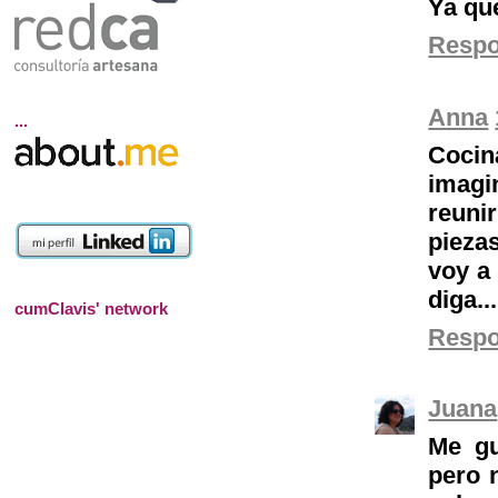
Ya qu
Resp
Anna
...
Cocin
imagi
reuni
pieza
voy a
diga...
cumClavis' network
Resp
Juana
Me gu
pero n