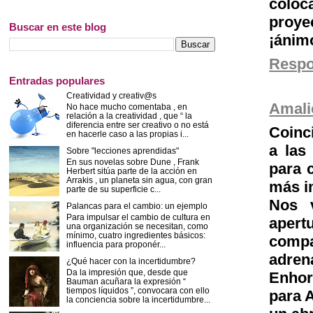
coloc
proye
Buscar en este blog
¡ánimo
Resp
Entradas populares
Creatividad y creativ@s
Amali
No hace mucho comentaba , en
relación a la creatividad , que “ la
diferencia entre ser creativo o no está
Coinc
en hacerle caso a las propias i...
a las
Sobre "lecciones aprendidas"
En sus novelas sobre Dune , Frank
para c
Herbert sitúa parte de la acción en
Arrakis , un planeta sin agua, con gran
más i
parte de su superficie c...
Nos v
Palancas para el cambio: un ejemplo
Para impulsar el cambio de cultura en
apert
una organización se necesitan, como
mínimo, cuatro ingredientes básicos:
compa
influencia para proponér...
adrena
¿Qué hacer con la incertidumbre?
Da la impresión que, desde que
Enhor
Bauman acuñara la expresión “
tiempos líquidos ”, convocara con ello
para A
la conciencia sobre la incertidumbre...