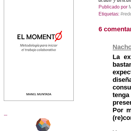
acudir y descan
Publicado por
Etiquetas:
#red
6 comentar
Nach
La ex
basta
expec
diseñ
consu
tenga
prese
Por m
...
(re)c