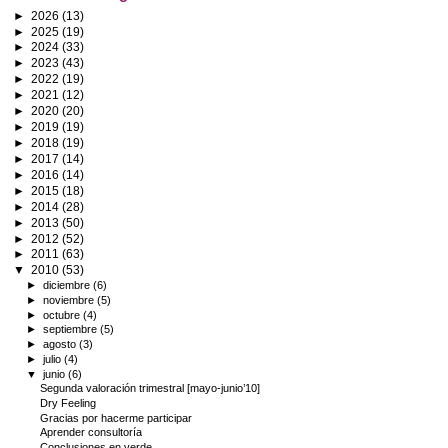
►
2026
(13)
►
2025
(19)
►
2024
(33)
►
2023
(43)
►
2022
(19)
►
2021
(12)
►
2020
(20)
►
2019
(19)
►
2018
(19)
►
2017
(14)
►
2016
(14)
►
2015
(18)
►
2014
(28)
►
2013
(50)
►
2012
(52)
►
2011
(63)
▼
2010
(53)
►
diciembre
(6)
►
noviembre
(5)
►
octubre
(4)
►
septiembre
(5)
►
agosto
(3)
►
julio
(4)
▼
junio
(6)
Segunda valoración trimestral [mayo-junio’10]
Dry Feeling
Gracias por hacerme participar
Aprender consultoría
Conclusiones en verde