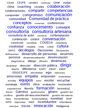
cine
CEJFE
cerebro
ciudad
CASG
certezas
colaboración
coaching
clima
cócteles
competencias
compartir
colaboraciones
comunicación
compromiso
comprender
Comunidad de práctica
comunidad
conceptos
conferencias
conectar
conocimiento
confianza
consejos
consultoría
consultoría artesana
consultoría de autor
contemplación
contacto
conversación
contención
control
COVID19
convicción
coordinar
coworking
cultura
creatividad
crisalida
crisis
cuidar
decálogos
Decisiones
DAFO
Declaración
desarrollo de personas
desarrollo
definiciones
personal
desvinculación
despersonalización
dinámicas
diálogo
diagnósticar
difusión
dirigir
dirección pública
dirección
dinámizar
dMudanza
diseño
EAPC
EBAP
EBEP
ego
EDO/CEJFE
efectividad
ejercicios
empatía
emociones
emprender
entrevistas
equipos
escuchar
escribir
envídia
error
estrés
ética
estrategia
evaluación
exocerebro
formación
filosofía
fororedca1
experiencias
Garrotxa
género
futuro
gastronomía
gestión del
gestión del desconocimiento
conflicto
gestión del talento
humildad
Haru
herramientas
horizontalidad
IAAP
incertidumbre
IAPH
improvisar
INAP
infantilismo
innovación
Inicios
Inteligencia
iniactiva