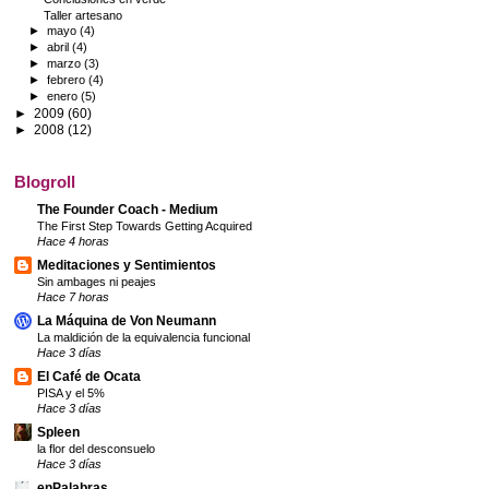
Taller artesano
►
mayo
(4)
►
abril
(4)
►
marzo
(3)
►
febrero
(4)
►
enero
(5)
►
2009
(60)
►
2008
(12)
Blogroll
The Founder Coach - Medium
The First Step Towards Getting Acquired
Hace 4 horas
Meditaciones y Sentimientos
Sin ambages ni peajes
Hace 7 horas
La Máquina de Von Neumann
La maldición de la equivalencia funcional
Hace 3 días
El Café de Ocata
PISA y el 5%
Hace 3 días
Spleen
la flor del desconsuelo
Hace 3 días
enPalabras