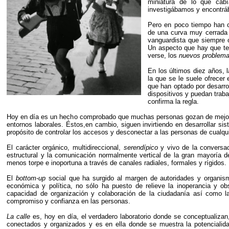
miniatura de lo que cab
investigábamos y encontrá
Pero en poco tiempo han 
de una curva muy cerrada d
vanguardista que siempre o
Un aspecto que hay que te
verse, los
nuevos problem
En los últimos diez años, 
la que se le suele ofrecer
que han optado por desarro
dispositivos y puedan trabaj
confirma la regla.
Hoy en día es un hecho comprobado que muchas personas gozan de mej
entornos laborales. Éstos,en cambio, siguen invirtiendo en desarrollar 
propósito de controlar los accesos y desconectar a las personas de cualqu
El carácter orgánico, multidireccional,
serendípico
y vivo de la conversac
estructural y la comunicación normalmente vertical de la gran mayoría
menos torpe e inoportuna a través de canales radiales, formales y rígidos.
El
bottom-up
social que ha surgido al margen de autoridades y organism
económica y política, no sólo ha puesto de relieve la inoperancia y o
capacidad de organización y colaboración de la ciudadanía así como la
compromiso y confianza en las personas.
La calle
es, hoy en día, el verdadero laboratorio donde se conceptualizan
conectados y organizados y es en ella donde se muestra la potencialid