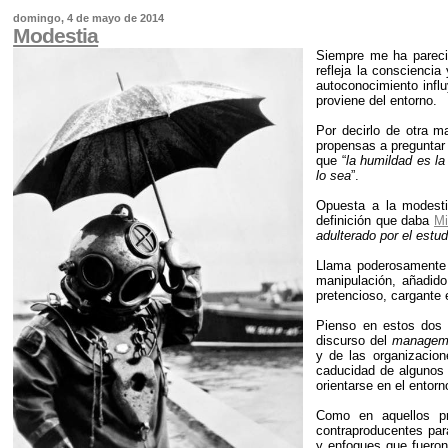
domingo, 4 de mayo de 2014
Modestia
Siempre me ha parec
refleja la consciencia
autoconocimiento influ
proviene del entorno.
Por decirlo de otra m
propensas a preguntar 
que “
la humildad es la
lo sea
”.
Opuesta a la modesti
definición que daba
Mi
adulterado por el estud
Llama poderosamente l
manipulación, añadido
pretencioso, cargante e
Pienso en estos dos 
discurso del
managem
y de las organizacion
caducidad de algunos 
orientarse en el entorn
Como en aquellos p
contraproducentes par
y enfoques que fueron