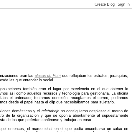
anizaciones eran las
placas de Petri
que reflejaban los estratos, jerarquías,
sde las que entender lo social.
anizaciones también eran el lugar por excelencia en el que obtener la
mos así como aquellos recursos y tecnología para gestionarla. La oficina
staba el ordenador, teníamos conexión, recogíamos el correo, podíamos
amos desde el papel hasta el clip que necesitábamos para sujetarlo.
exiones domésticas y el
teletrabajo
no consiguieron desplazar el marco de
tro de la organización y que se oponía abiertamente al supuestamente
ista de los que preferían confinarse y trabajar en casa.
quel entonces, el marco ideal en el que podía encontrarse un calco en