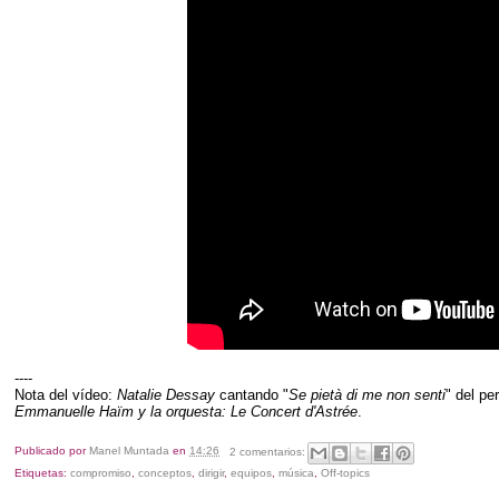
----
Nota del vídeo:
Natalie Dessay
cantando "
Se pietà di me non senti
" del p
Emmanuelle Haïm y la orquesta:
Le Concert d'Astrée
.
Publicado por
Manel Muntada
en
14:26
2 comentarios:
Etiquetas:
compromiso
,
conceptos
,
dirigir
,
equipos
,
música
,
Off-topics