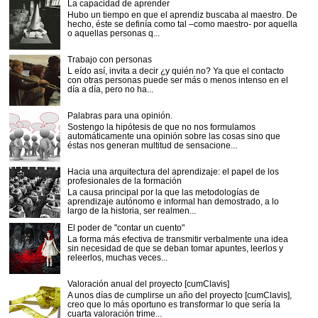
La capacidad de aprender
Hubo un tiempo en que el aprendiz buscaba al maestro. De
hecho, éste se definía como tal –como maestro- por aquella
o aquellas personas q...
Trabajo con personas
L eído así, invita a decir ¿y quién no? Ya que el contacto
con otras personas puede ser más o menos intenso en el
día a día, pero no ha...
Palabras para una opinión.
Sostengo la hipótesis de que no nos formulamos
automáticamente una opinión sobre las cosas sino que
éstas nos generan multitud de sensacione...
Hacia una arquitectura del aprendizaje: el papel de los
profesionales de la formación
La causa principal por la que las metodologías de
aprendizaje autónomo e informal han demostrado, a lo
largo de la historia, ser realmen...
El poder de "contar un cuento"
La forma más efectiva de transmitir verbalmente una idea
sin necesidad de que se deban tomar apuntes, leerlos y
releerlos, muchas veces...
Valoración anual del proyecto [cumClavis]
A unos días de cumplirse un año del proyecto [cumClavis],
creo que lo más oportuno es transformar lo que sería la
cuarta valoración trime...