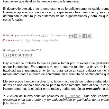
liliputiense
que de ellas ha tenido siempre la empresa.
El desarrollo evolutivo de la empresa no es lo suficientemente rápido com
liderazgo apreciativo que conocen y esperan muchas personas, y esa fa
determinan la cultura y los sistemas de las organizaciones y para las que, 
como la calle
.
Publicado por
Manel Muntada
en
17:21
12 comentarios:
Etiquetas:
cambio
,
dirigir
,
liderazgo
,
organización
domingo, 11 de mayo de 2014
La presencia
Hay a quien le molesta lo que se puede tomar por un exceso de gestualid
captar la atención. En cambio a mi es lo que me fascina, la danza de la 
habilidad para materializar el tema, para salpicar cada palabra con el
movimiento hasta el punto de enredarme en el tumulto de sentimientos que
Me sobrecoge también la directora, la contracción de su rostro arrebatado
detrás en una danza asincrónica pero misteriosamente entrelazada, la veh
instrumentos hasta esculpir entre todas y todos una única
presencia
, la d
Y vuelven de nuevo aquellas palabras de
D. Pennac
: “
Una sola certeza
presencia en la clase entera y en cada individuo en particular, de mi pres
[
Mal de escuela
]