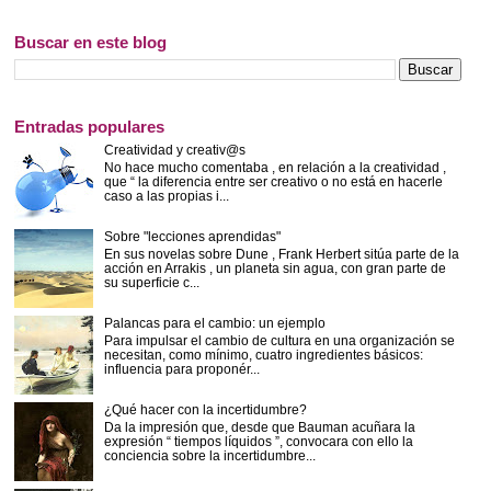
Buscar en este blog
Entradas populares
Creatividad y creativ@s
No hace mucho comentaba , en relación a la creatividad ,
que “ la diferencia entre ser creativo o no está en hacerle
caso a las propias i...
Sobre "lecciones aprendidas"
En sus novelas sobre Dune , Frank Herbert sitúa parte de la
acción en Arrakis , un planeta sin agua, con gran parte de
su superficie c...
Palancas para el cambio: un ejemplo
Para impulsar el cambio de cultura en una organización se
necesitan, como mínimo, cuatro ingredientes básicos:
influencia para proponér...
¿Qué hacer con la incertidumbre?
Da la impresión que, desde que Bauman acuñara la
expresión “ tiempos líquidos ”, convocara con ello la
conciencia sobre la incertidumbre...