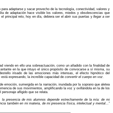
o para adaptarse y sacar provecho de la tecnología, conectividad, valores y
lta de adaptación hace visible los valores, miedos y obsolescencias que
el principal reto, hoy en día, debiera ser el abrir sus puertas y
llegar a ser
ad viendo en ello una sobreactuación, como un añadido con la finalidad de
cantante en la que intuyo el único propósito de convocarse a sí misma, su
 destello irisado de las emociones más intensas, el efecto hipnótico del
 está expresando, la increíble capacidad de
convertir el cuerpo en voz
.
 de emoción, sumergida en la narración, inundada por la soprano que aletea
emencia de sus movimientos, amplificando la voz y ovillándola en la de los
el personaje afligido que se relata.
, la presencia de mis alumnos depende estrechamente de la mía: de mi
encia también en mi materia, de mi presencia física, intelectual y mental…
”