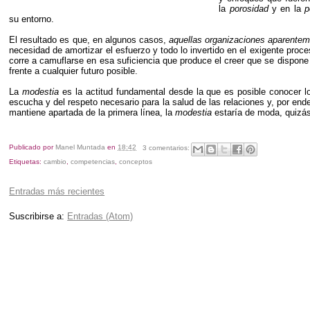
la
porosidad
y en la
p
su entorno.
El resultado es que, en algunos casos,
aquellas organizaciones aparente
necesidad de amortizar el esfuerzo y todo lo invertido en el exigente pro
corre a camuflarse en esa suficiencia que produce el creer que se dispon
frente a cualquier futuro posible.
La
modestia
es la actitud fundamental desde la que es posible conocer los
escucha y del respeto necesario para la salud de las relaciones y, por ende
mantiene apartada de la primera línea, la
modestia
estaría de moda, quizás
Publicado por
Manel Muntada
en
18:42
3 comentarios:
Etiquetas:
cambio
,
competencias
,
conceptos
Entradas más recientes
Suscribirse a:
Entradas (Atom)