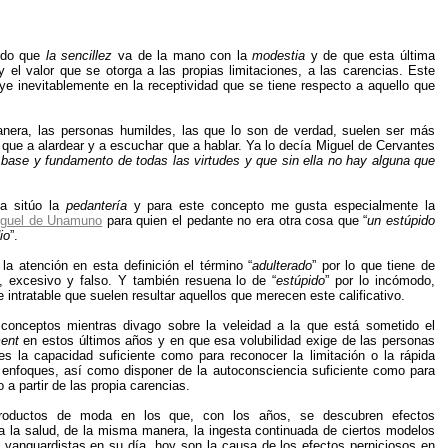
ido que
la sencillez
va de la mano con la
modestia
y de que esta última
 y el valor que se otorga a las propias limitaciones, a las carencias. Este
ye inevitablemente en la receptividad que se tiene respecto a aquello que
anera, las personas humildes, las que lo son de verdad, suelen ser más
que a alardear y a escuchar que a hablar. Ya lo decía Miguel de Cervantes
 base y fundamento de todas las virtudes y que sin ella no hay alguna que
a sitúo la
pedantería
y para este concepto me gusta especialmente la
guel de Unamuno
para quien el pedante no era otra cosa que “
un estúpido
io
”.
a atención en esta definición el término “
adulterado
” por lo que tiene de
, excesivo y falso. Y también resuena lo de “
estúpido
” por lo incómodo,
 intratable que suelen resultar aquellos que merecen este calificativo.
conceptos mientras divago sobre la veleidad a la que está sometido el
ent
en estos últimos años y en que esa volubilidad exige de las personas
es la capacidad suficiente como para reconocer la limitación o la rápida
enfoques, así como disponer de la autoconsciencia suficiente como para
o a partir de las propia carencias.
roductos de moda en los que, con los años, se descubren efectos
a la salud, de la misma manera, la ingesta continuada de ciertos modelos
 vanguardistas en su día, hoy son la causa de los efectos perniciosos en