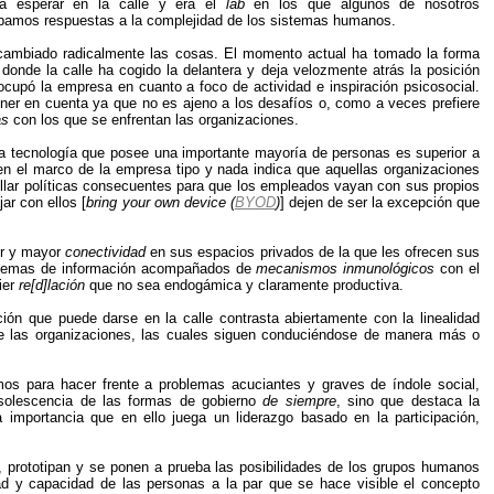
ía esperar en la calle y era el
lab
en los que algunos de nosotros
bamos respuestas a la complejidad de los sistemas humanos.
cambiado radicalmente las cosas. El momento actual ha tomado la forma
onde la calle ha cogido la delantera y deja velozmente atrás la posición
cupó la empresa en cuanto a foco de actividad e inspiración psicosocial.
ner en cuenta ya que no es ajeno a los desafíos o, como a veces prefiere
as
con los que se enfrentan las organizaciones.
la tecnología que posee una importante mayoría de personas es superior a
 en el marco de la empresa tipo y nada indica que aquellas organizaciones
llar políticas consecuentes para que los empleados vayan con sus propios
ar con ellos [
bring your own device (
BYOD
)
] dejen de ser la excepción que
or y mayor
conectividad
en sus espacios privados de la que les ofrecen sus
sistemas de información acompañados de
mecanismos inmunológicos
con el
ier
re[d]lación
que no sea endogámica y claramente productiva.
ión que puede darse en la calle contrasta abiertamente con la linealidad
 de las organizaciones, las cuales siguen conduciéndose de manera más o
os para hacer frente a problemas acuciantes y graves de índole social,
bsolescencia de las formas de gobierno
de siempre
, sino que destaca la
 importancia que en ello juega un liderazgo basado en la participación,
, prototipan y se ponen a prueba las posibilidades de los grupos humanos
ad y capacidad de las personas a la par que se hace visible el concepto