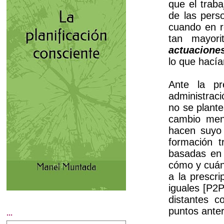
que el trab
de las pers
cuando en r
tan mayori
actuacione
lo que hací
Ante la p
administrac
no se plant
cambio men
hacen suyo 
formación 
basadas en 
cómo y cuánd
a la prescri
iguales [P2P
distantes c
puntos anter
...