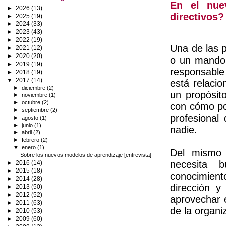
En el nue
►
2026
(13)
directivos?
►
2025
(19)
►
2024
(33)
►
2023
(43)
►
2022
(19)
Una de las 
►
2021
(12)
►
2020
(20)
o un mando 
►
2019
(19)
responsable
►
2018
(19)
▼
2017
(14)
está relacio
►
diciembre
(2)
un propósit
►
noviembre
(1)
►
octubre
(2)
con cómo pot
►
septiembre
(2)
profesional
►
agosto
(1)
►
junio
(1)
nadie.
►
abril
(2)
►
febrero
(2)
▼
enero
(1)
Del mismo 
Sobre los nuevos modelos de aprendizaje [entrevista]
necesita 
►
2016
(14)
►
2015
(18)
conocimient
►
2014
(28)
dirección y
►
2013
(50)
►
2012
(52)
aprovechar e
►
2011
(63)
de la organi
►
2010
(53)
►
2009
(60)