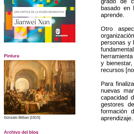
grado de c
basado en l
aprende.
Otro aspec
organizació
personas y l
fundamental 
herramienta 
Pintura
y bienestar
recursos [n
Para finaliz
nuevas mane
capacidad d
gestores de
formación 
aprendizaje.
Gonzalo Bilbao [1915]
Archivo del blog