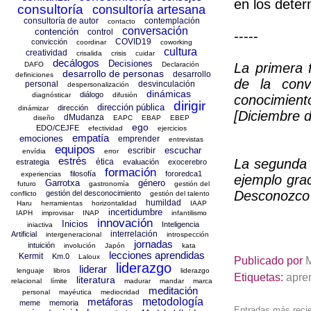
en los deter
consultoría
consultoría artesana
consultoría de autor
contemplación
contacto
conversación
contención
control
-----
COVID19
convicción
coordinar
coworking
cultura
creatividad
crisalida
crisis
cuidar
decálogos
Decisiones
DAFO
Declaración
La primera 
desarrollo de personas
desarrollo
definiciones
de la conv
personal
desvinculación
despersonalización
dinámicas
diálogo
diagnósticar
difusión
conocimient
dirigir
dirección pública
dirección
dinámizar
[Diciembre 
dMudanza
diseño
EAPC
EBAP
EBEP
ego
EDO/CEJFE
efectividad
ejercicios
empatía
emociones
emprender
entrevistas
equipos
escuchar
escribir
envídia
error
estrés
La segunda 
ética
estrategia
evaluación
exocerebro
formación
filosofía
fororedca1
experiencias
ejemplo grac
Garrotxa
género
futuro
gastronomía
gestión del
Desconozco 
gestión del desconocimiento
conflicto
gestión del talento
humildad
Haru
herramientas
horizontalidad
IAAP
incertidumbre
IAPH
improvisar
INAP
infantilismo
innovación
Inicios
Inteligencia
iniactiva
interrelación
Artificial
intergeneracional
introspección
jornadas
intuición
involución
Japón
kata
lecciones aprendidas
Kermit
Km.0
Laloux
Publicado por
liderazgo
liderar
lenguaje
libros
liderazgo
Etiquetas:
apre
literatura
relacional
límite
madurar
mandar
marca
meditación
personal
mayéutica
mediocridad
metáforas
metodología
meme
memoria
Entradas más reci