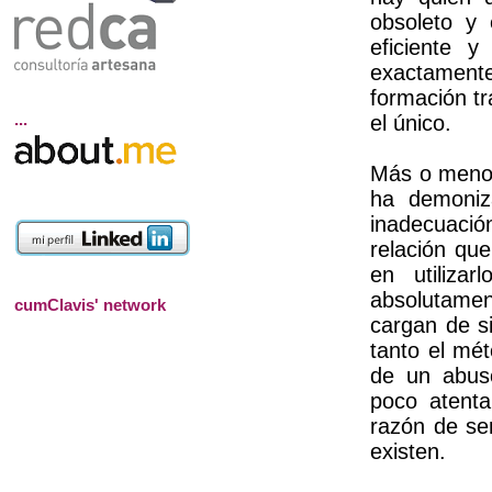
obsoleto y
eficiente 
exactament
formación tr
...
el único.
Más o menos
ha demoniza
inadecuació
relación que
en utiliza
absolutamen
cumClavis' network
cargan de si
tanto el mét
de un abuso
poco atenta
razón de se
existen.