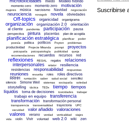
microtoxicidades
Modelo híbrido
miedo
motivación
momento zero
momento cero
Suscribirse 
música
Navidad
narcisismo
mujeres
negociación
neurociencia
novela
obviedades
novagob
Off-topics
organicidad
organigrama
organización
organización 2.0
orientación
participación
al cliente
pausa
pandemia
pintura
placentas
perspectiva
plan de acogida
planificación estratégica
planificar
poder
políticos
política
poesía
Poyton
problemas
proyectos
productividad
Projecte Miranda
prompt
psicopatía
psicopatología
publicidad
queja
recuerdos
recursos
red
recomendaciones
reflexiones
relaciones
regalos
REGAL
interpersonales
resiliencia
relator
responsabilidad
resistencias
respuestas
reuniones
roles directivos
roles
revuelta
RRHH
sencillez
rumiación
saber
salud social
Simone Weil
silencio
sistemas
sociopatía
soledad
tiempo
tiempos
storytelling
táctica
TEDx
líquidos
toma de decisiones
toxicidades
trabajar
transferencia
trabajo en equipo
transformación
transformación personal
trayectoria
transparencia
transversalidad
UPC
valor añadido
valoraciones
vacuidad
valores
verano
verdad
verticalidad
viajes
web 2.0
zen
Vivir
wiki
violín
voluntad
vida