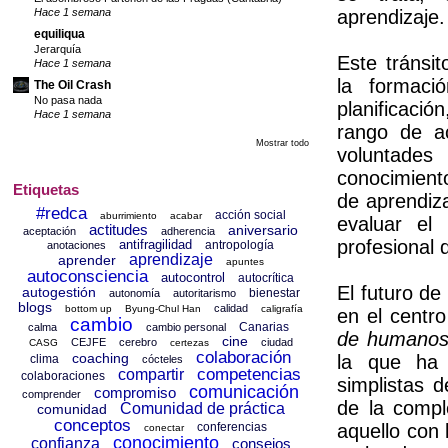
aprendizaje.
Hace 1 semana
equiliqua
Jerarquía
Este trá
nsit
Hace 1 semana
la formaci
The Oil Crash
No pasa nada
planificaci
Hace 1 semana
rango de ac
Mostrar todo
voluntades
conocimiento
Etiquetas
de aprendiz
#redca
acción social
aburrimiento
acabar
evaluar el 
actitudes
aniversario
aceptación
adherencia
profesional 
antifragilidad
antropología
anotaciones
aprendizaje
aprender
apuntes
autoconsciencia
autocontrol
autocrítica
El futuro d
autogestión
bienestar
autonomía
autoritarismo
blogs
calidad
bottom up
Byung-Chul Han
caligrafía
en el centr
cambio
Canarias
calma
cambio personal
de humano
cine
CEJFE
cerebro
ciudad
CASG
certezas
colaboración
coaching
la que
ha s
clima
cócteles
competencias
compartir
colaboraciones
simplistas 
comunicación
compromiso
comprender
de la compl
Comunidad de práctica
comunidad
conceptos
conferencias
aquello con
conectar
conocimiento
confianza
consejos