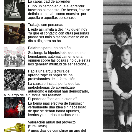
La capacidad de aprender
Hubo un tiempo en que el aprendiz
buscaba al maestro. De hecho, éste se
definía como tal –como maestro- por
aquella o aquellas personas q...
Trabajo con personas
L eído así, invita a decir ¿y quién no?
Ya que el contacto con otras personas
puede ser más o menos intenso en el
día a día, pero no ha...
Palabras para una opinión.
Sostengo la hipótesis de que no nos
formulamos automáticamente una
opinión sobre las cosas sino que éstas
nos generan multitud de sensacione...
Hacia una arquitectura del
aprendizaje: el papel de los
profesionales de la formación
La causa principal por la que las
metodologías de aprendizaje
autónomo e informal han demostrado,
a lo largo de la historia, ser realmen...
El poder de "contar un cuento"
La forma más efectiva de transmitir
verbalmente una idea sin necesidad
de que se deban tomar apuntes,
leerlos y releerlos, muchas veces...
Valoración anual del proyecto
[cumClavis]
A unos días de cumplirse un año del