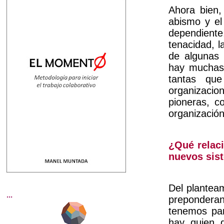
Ahora bien,
abismo y e
dependiente
tenacidad, l
de algunas 
hay muchas
tantas qu
organizacio
pioneras, c
organización
¿Qué relaci
nuevos sist
Del planteam
...
preponderan
tenemos par
hay quien 