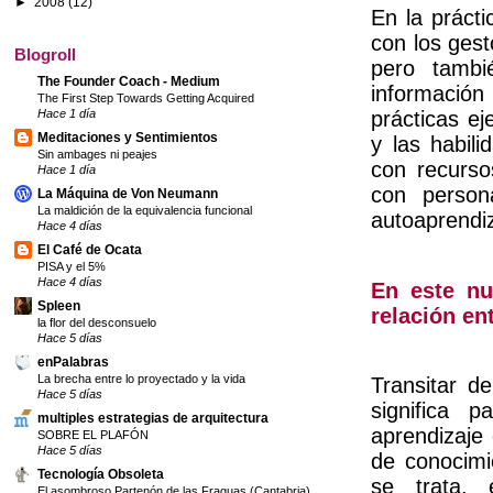
►
2008
(12)
En la prácti
con los gest
Blogroll
pero tambi
The Founder Coach - Medium
información 
The First Step Towards Getting Acquired
Hace 1 día
prácticas ej
Meditaciones y Sentimientos
y las habil
Sin ambages ni peajes
con recurso
Hace 1 día
con person
La Máquina de Von Neumann
La maldición de la equivalencia funcional
autoaprendiz
Hace 4 días
El Café de Ocata
PISA y el 5%
Hace 4 días
En este nu
Spleen
relación en
la flor del desconsuelo
Hace 5 días
enPalabras
La brecha entre lo proyectado y la vida
Transitar d
Hace 5 días
significa 
multiples estrategias de arquitectura
aprendizaje 
SOBRE EL PLAFÓN
Hace 5 días
de conocimi
Tecnología Obsoleta
se trata, 
El asombroso Partenón de las Fraguas (Cantabria)