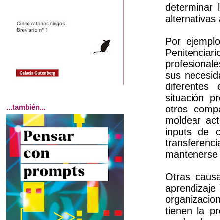
determinar 
alternativas
Por ejempl
Penitenciar
profesionale
sus necesid
diferentes
situación p
...también...
otros comp
moldear act
inputs de 
transferenc
mantenerse 
Otras causa
aprendizaje 
organizaci
tienen la p