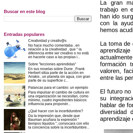
La gran ma
trabajo en 
Buscar en este blog
han ido sur
con la ayu
hemos acudi
Entradas populares
Creatividad y creativ@s
La toma de c
No hace mucho comentaba , en
relación a la creatividad , que “ la
aprendizaj
diferencia entre ser creativo o no está
actualment
en hacerle caso a las propias i...
formación t
Sobre "lecciones aprendidas"
En sus novelas sobre Dune , Frank
valoren, fac
Herbert sitúa parte de la acción en
Arrakis , un planeta sin agua, con gran
entre las pe
parte de su superficie c...
Palancas para el cambio: un ejemplo
El futuro no
Para impulsar el cambio de cultura en
una organización se necesitan, como
su integrac
mínimo, cuatro ingredientes básicos:
influencia para proponér...
hablar de fo
diversidad 
¿Qué hacer con la incertidumbre?
Da la impresión que, desde que
aprendizaje 
Bauman acuñara la expresión “
tiempos líquidos ”, convocara con ello
la conciencia sobre la incertidumbre...