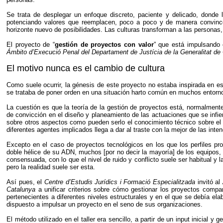
Se trata de desplegar un enfoque discreto, paciente y delicado, donde
potenciando valores que reemplacen, poco a poco y de manera convince
horizonte nuevo de posibilidades. Las culturas transforman a las personas,
El proyecto de “
gestión de proyectos con valor
” que está impulsando
Ámbito d’Execució Penal del Departament de Justícia de la Generalitat de
El motivo nunca es el cambio de cultura
Como suele ocurrir, la génesis de este proyecto no estaba inspirada en e
se trataba de poner orden en una situación harto común en muchos entorno
La cuestión es que la teoría de la gestión de proyectos está, normalmente
de convicción en el diseño y planeamiento de las actuaciones que se infier
sobre otros aspectos como pueden serlo el conocimiento técnico sobre el te
diferentes agentes implicados llega a dar al traste con la mejor de las inte
Excepto en el caso de proyectos tecnológicos en los que los perfiles pro
doble hélice de su ADN, muchos [por no decir la mayoría] de los equipos,
consensuada, con lo que el nivel de ruido y conflicto suele ser habitual 
pero la realidad suele ser esta.
Así pues, el
Centre d’Estudis Jurídics i Formació Especialitzada
invitó al
Catalunya
a unificar criterios sobre cómo gestionar los proyectos compar
pertenecientes a diferentes niveles estructurales y en el que se debía ela
dispuesto a impulsar un proyecto en el seno de sus organizaciones.
El método utilizado en el taller era sencillo, a partir de un input inicial 