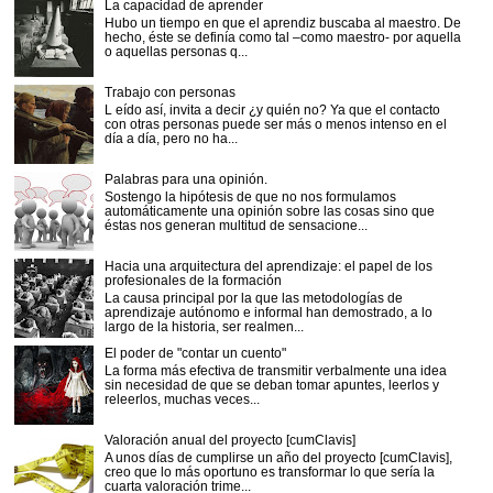
La capacidad de aprender
Hubo un tiempo en que el aprendiz buscaba al maestro. De
hecho, éste se definía como tal –como maestro- por aquella
o aquellas personas q...
Trabajo con personas
L eído así, invita a decir ¿y quién no? Ya que el contacto
con otras personas puede ser más o menos intenso en el
día a día, pero no ha...
Palabras para una opinión.
Sostengo la hipótesis de que no nos formulamos
automáticamente una opinión sobre las cosas sino que
éstas nos generan multitud de sensacione...
Hacia una arquitectura del aprendizaje: el papel de los
profesionales de la formación
La causa principal por la que las metodologías de
aprendizaje autónomo e informal han demostrado, a lo
largo de la historia, ser realmen...
El poder de "contar un cuento"
La forma más efectiva de transmitir verbalmente una idea
sin necesidad de que se deban tomar apuntes, leerlos y
releerlos, muchas veces...
Valoración anual del proyecto [cumClavis]
A unos días de cumplirse un año del proyecto [cumClavis],
creo que lo más oportuno es transformar lo que sería la
cuarta valoración trime...