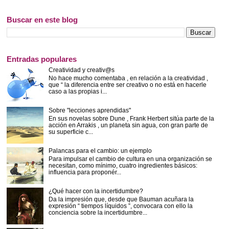
Buscar en este blog
Entradas populares
Creatividad y creativ@s
No hace mucho comentaba , en relación a la creatividad ,
que “ la diferencia entre ser creativo o no está en hacerle
caso a las propias i...
Sobre "lecciones aprendidas"
En sus novelas sobre Dune , Frank Herbert sitúa parte de la
acción en Arrakis , un planeta sin agua, con gran parte de
su superficie c...
Palancas para el cambio: un ejemplo
Para impulsar el cambio de cultura en una organización se
necesitan, como mínimo, cuatro ingredientes básicos:
influencia para proponér...
¿Qué hacer con la incertidumbre?
Da la impresión que, desde que Bauman acuñara la
expresión “ tiempos líquidos ”, convocara con ello la
conciencia sobre la incertidumbre...