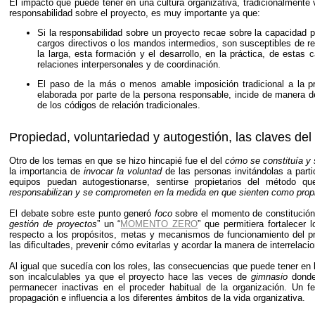
El impacto que puede tener en una cultura organizativa, tradicionalmente 
responsabilidad sobre el proyecto, es muy importante ya que:
Si la responsabilidad sobre un proyecto recae sobre la capacidad pr
cargos directivos o los mandos intermedios, son susceptibles de re
la larga, esta formación y el desarrollo, en la práctica, de estas 
relaciones interpersonales y de coordinación.
El paso de la más o menos amable imposición tradicional a la pr
elaborada por parte de la persona responsable, incide de manera de
de los códigos de relación tradicionales.
Propiedad, voluntariedad y autogestión, las claves de
Otro de los temas en que se hizo hincapié fue el del
cómo se constituía y 
la importancia de
invocar la voluntad
de las personas invitándolas a parti
equipos puedan autogestionarse, sentirse propietarios del método qu
responsabilizan y se comprometen en la medida en que sienten como prop
El debate sobre este punto generó
foco
sobre el momento de constitución 
gestión de proyectos
” un “
MOMENTO ZERO
” que permitiera fortalecer
respecto a los propósitos, metas y mecanismos de funcionamiento del proy
las dificultades, prevenir cómo evitarlas y acordar la manera de interrelacion
Al igual que sucedía con los roles, las consecuencias que puede tener en 
son incalculables ya que el proyecto hace las veces de
gimnasio
donde 
permanecer inactivas en el proceder habitual de la organización. Un f
propagación e influencia a los diferentes ámbitos de la vida organizativa.