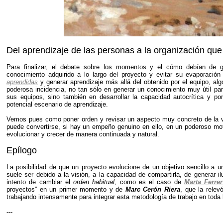
Del aprendizaje de las personas a la organización que
Para finalizar, el debate sobre los momentos y el cómo debían de g
conocimiento adquirido a lo largo del proyecto y evitar su evaporació
aprendidas
y generar aprendizaje más allá del obtenido por el equipo, a
poderosa incidencia, no tan sólo en generar un conocimiento muy útil para
sus equipos, sino también en desarrollar la capacidad autocrítica y po
potencial escenario de aprendizaje.
Vemos pues como poner orden y revisar un aspecto muy concreto de la vid
puede convertirse, si hay un empeño genuino en ello, en un poderoso mot
evolucionar y crecer de manera continuada y natural.
Epílogo
La posibilidad de que un proyecto evolucione de un objetivo sencillo a 
suele ser debido a la visión, a la capacidad de compartirla, de generar 
intento de cambiar el
orden habitual
, como es el caso de
Marta Ferre
proyectos” en un primer momento y de
Marc Cerón Riera
, que la relev
trabajando intensamente para integrar esta metodología de trabajo en toda 
---