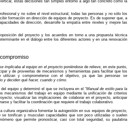
vertical, estas decisiones tan simples entorno a algo tan concreto como la
ofesional y no sobre el nivel estructural, todas las personas y no sólo los
cibir formación en dirección de equipos de proyecto. Es de suponer que, a
capacidades de dirección, desarrolle la empatía entre niveles y mejore las
oposición del proyecto y los acuerdos en torno a una propuesta técnica
terminante en el diálogo entre los diferentes actores y en una renovación
l compromiso
se implicaba al equipo en el proyecto
poniéndose de relieve, en este punto,
cipar y de proveerlas de mecanismos y herramientas para facilitar que los
e utilizan y comprometerse con el objetivo, ya que l
as personas se
io y deciden qué hacer, cuando y cómo
.
del equipo y determinó el que se incluyera en el “
Manual de estilo para la
 los mecanismos del trabajo en equipo mediante la unificación de criterios
ecto; visualizar las implicaciones de colaborar en el proyecto, anticipar
arse y facilitar la coordinación que requiere el trabajo colaborativo.
la cultura organizativa fomentar la autogestión en sus equipos de proyecto,
se tonifican y musculan capacidades que son poco utilizadas o suelen
enómeno que permite pronosticar, casi con total seguridad, su paulatina