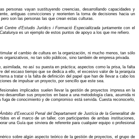
 las personas vayan sustituyendo creencias, desarrollando capacidades y
nte, antiguas convicciones y reorienten la toma de decisiones hacia un
 pero son las personas las que crean estas culturas.
 el
Centre d’Estudis Jurídics i Formació Especialitzada
juntamente con el
 Catalunya
es un ejemplo de estos puntos de apoyo a los que me refiero.
stimular el cambio de cultura en la organización, ni mucho menos, tan sólo
s organizativos, no tan sólo públicos, sino también de empresa privada.
, asimilada, no así su puesta en práctica; aspectos como la prisa, la falta
e del escaso tiempo que se dedica a ello, el excesivo valor de la jerarquía
ma a tratar o la falta de definición del papel que han de llevar a cabo los
nciones de impulsar un proyecto, por sencillo que este sea.
fesionales implicados suelen llevar la gestión de proyectos impresa en la
 no desarrollan sus proyectos en base a una metodología clara, asumida ni
y la fuga de conocimiento y de compromiso está servida. Cuesta reconocerlo,
Ámbito d’Execució Penal del Departament de Justícia de la Generalitat de
tidos en el marco de un taller, con participantes de ambas instituciones,
borar una Guía que sirviera de referente para cualquier equipo o profesional
y genérico sobre algún aspecto teórico de la gestión de proyectos, el grupo de