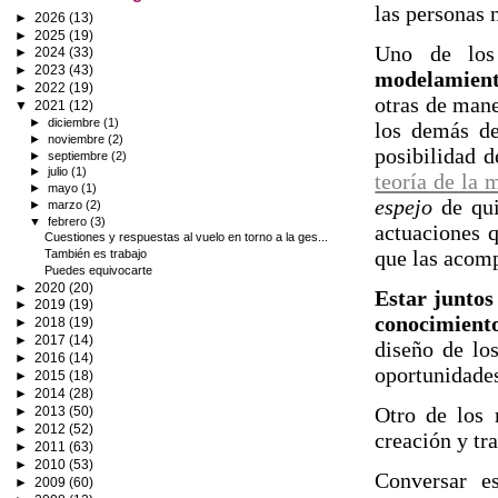
las personas 
►
2026
(13)
►
2025
(19)
Uno de los 
►
2024
(33)
►
2023
(43)
modelamien
►
2022
(19)
otras de mane
▼
2021
(12)
►
diciembre
(1)
los demás de
►
noviembre
(2)
posibilidad d
►
septiembre
(2)
►
julio
(1)
teoría de la 
►
mayo
(1)
espejo
de qu
►
marzo
(2)
▼
febrero
(3)
actuaciones q
Cuestiones y respuestas al vuelo en torno a la ges...
que las acomp
También es trabajo
Puedes equivocarte
►
2020
(20)
Estar juntos
►
2019
(19)
conocimient
►
2018
(19)
►
2017
(14)
diseño de lo
►
2016
(14)
oportunidades
►
2015
(18)
►
2014
(28)
Otro de los 
►
2013
(50)
►
2012
(52)
creación y tr
►
2011
(63)
►
2010
(53)
Conversar e
►
2009
(60)