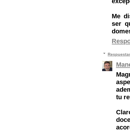
excep
Me di
ser q
domes
Resp
Respuesta
Mane
Magn
aspe
adem
tu re
Clar
doc
acor