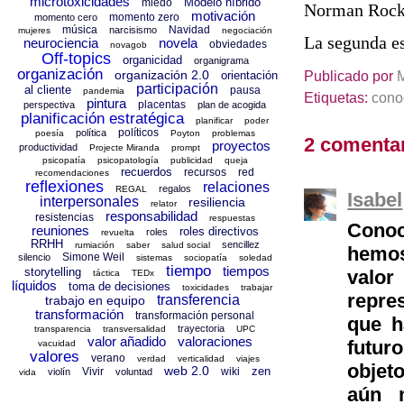
microtoxicidades
Modelo híbrido
miedo
Norman Rock
motivación
momento zero
momento cero
música
Navidad
narcisismo
mujeres
negociación
La segunda e
neurociencia
novela
obviedades
novagob
Off-topics
organicidad
organigrama
organización
Publicado por
organización 2.0
orientación
participación
al cliente
pausa
pandemia
Etiquetas:
cono
pintura
placentas
perspectiva
plan de acogida
planificación estratégica
planificar
poder
políticos
política
poesía
Poyton
problemas
2 comentar
proyectos
productividad
Projecte Miranda
prompt
psicopatía
psicopatología
publicidad
queja
recuerdos
recursos
red
recomendaciones
reflexiones
relaciones
regalos
REGAL
Isabel
interpersonales
resiliencia
relator
responsabilidad
resistencias
respuestas
Conoc
reuniones
roles directivos
roles
revuelta
RRHH
sencillez
rumiación
saber
salud social
hemos
Simone Weil
silencio
sistemas
sociopatía
soledad
tiempo
tiempos
storytelling
valo
táctica
TEDx
líquidos
toma de decisiones
toxicidades
trabajar
repre
transferencia
trabajo en equipo
transformación
transformación personal
que h
trayectoria
transparencia
transversalidad
UPC
valor añadido
valoraciones
futur
vacuidad
valores
verano
verdad
verticalidad
viajes
objet
web 2.0
zen
Vivir
wiki
violín
voluntad
vida
aún 