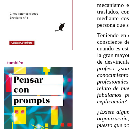
mecanismo en
traslados, co
mediante cos
persona que s
Teniendo en c
consciente d
cuando es est
la gran mayor
de desvincula
...también...
profeso
¿son
conocimiento
profesionale
relato de nu
fabulamos p
explicación?
¿Existe algun
organización,
puesto que o