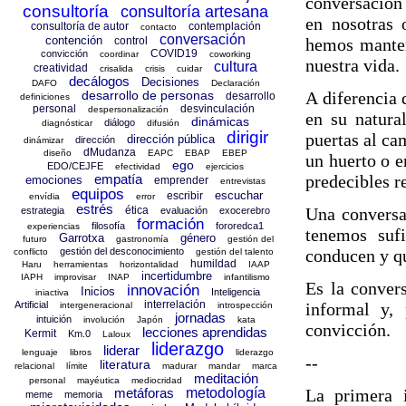
conversación
consultoría
consultoría artesana
en nosotras 
consultoría de autor
contemplación
contacto
conversación
contención
hemos manten
control
COVID19
convicción
coordinar
coworking
nuestra vida.
cultura
creatividad
crisalida
crisis
cuidar
decálogos
Decisiones
DAFO
Declaración
A diferencia 
desarrollo de personas
desarrollo
definiciones
personal
desvinculación
despersonalización
en su natur
dinámicas
diálogo
diagnósticar
difusión
dirigir
puertas al c
dirección pública
dirección
dinámizar
dMudanza
diseño
EAPC
EBAP
EBEP
un huerto o e
ego
EDO/CEJFE
efectividad
ejercicios
predecibles r
empatía
emociones
emprender
entrevistas
equipos
escuchar
escribir
envídia
error
estrés
Una conversa
ética
estrategia
evaluación
exocerebro
formación
filosofía
fororedca1
experiencias
tenemos suf
Garrotxa
género
futuro
gastronomía
gestión del
conducen y qu
gestión del desconocimiento
conflicto
gestión del talento
humildad
Haru
herramientas
horizontalidad
IAAP
incertidumbre
IAPH
improvisar
INAP
infantilismo
Es la convers
innovación
Inicios
Inteligencia
iniactiva
interrelación
informal y, 
Artificial
intergeneracional
introspección
jornadas
intuición
involución
Japón
kata
convicción.
lecciones aprendidas
Kermit
Km.0
Laloux
liderazgo
liderar
lenguaje
libros
liderazgo
--
literatura
relacional
límite
madurar
mandar
marca
meditación
personal
mayéutica
mediocridad
La primera 
metáforas
metodología
meme
memoria