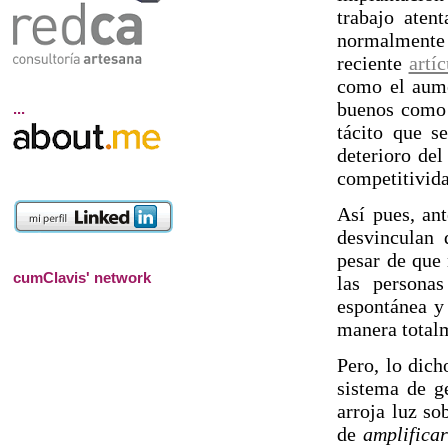
trabajo aten
normalmente 
reciente
artí
como el aume
buenos como 
...
tácito que s
deterioro del
competitivida
Así pues, an
desvinculan 
pesar de que 
cumClavis' network
las persona
espontánea y 
manera totalm
Pero, lo dich
sistema de g
arroja luz so
de
amplificar