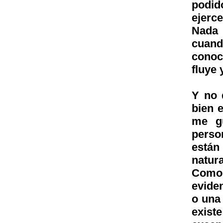
podid
ejerce
Nada 
cuand
conoc
fluye
Y no 
bien 
me gu
perso
están
natur
Como
eviden
o una 
exis