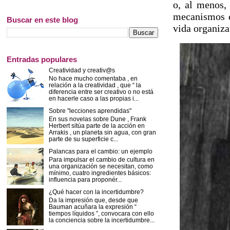
o, al menos
mecanismos co
Buscar en este blog
vida organiza
Entradas populares
Creatividad y creativ@s
No hace mucho comentaba , en
relación a la creatividad , que “ la
diferencia entre ser creativo o no está
en hacerle caso a las propias i...
Sobre "lecciones aprendidas"
En sus novelas sobre Dune , Frank
Herbert sitúa parte de la acción en
Arrakis , un planeta sin agua, con gran
parte de su superficie c...
Palancas para el cambio: un ejemplo
Para impulsar el cambio de cultura en
una organización se necesitan, como
mínimo, cuatro ingredientes básicos:
influencia para proponér...
¿Qué hacer con la incertidumbre?
Da la impresión que, desde que
Bauman acuñara la expresión “
tiempos líquidos ”, convocara con ello
la conciencia sobre la incertidumbre...