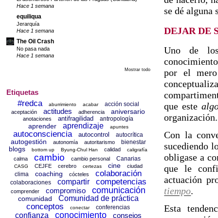
Hace 1 semana
se dé alguna 
equiliqua
Jerarquía
DEJAR DE 
Hace 1 semana
The Oil Crash
Uno de los
No pasa nada
Hace 1 semana
conocimiento
por el mero
Mostrar todo
conceptuali
Etiquetas
compartiment
#redca
que este
alg
acción social
aburrimiento
acabar
actitudes
aniversario
aceptación
adherencia
organización.
antifragilidad
antropología
anotaciones
aprendizaje
aprender
apuntes
Con la conve
autoconsciencia
autocontrol
autocrítica
autogestión
bienestar
autonomía
autoritarismo
sucediendo l
blogs
calidad
bottom up
Byung-Chul Han
caligrafía
obligase a co
cambio
Canarias
calma
cambio personal
cine
que le conf
CEJFE
cerebro
ciudad
CASG
certezas
colaboración
coaching
clima
cócteles
actuación pr
competencias
compartir
colaboraciones
tiempo
.
comunicación
compromiso
comprender
Comunidad de práctica
comunidad
conceptos
Esta tenden
conferencias
conectar
conocimiento
confianza
consejos