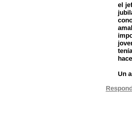
el j
jubi
con
amab
impo
jove
tení
hac
Un a
Respond