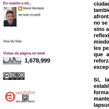
ciuda
En cuanto a mi...
Manel Muntada
tambi
Ver todo mi perfil
afron
no se
sino a
refle
miedo
View My Stats
les pe
Vistas de página en total
que a
1,678,999
refor
excepc
Sí, 
estab
forma
mante
lapsu