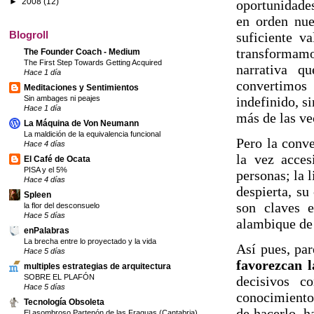
►
2008
(12)
oportunidade
en orden nue
Blogroll
suficiente v
transformam
The Founder Coach - Medium
The First Step Towards Getting Acquired
narrativa 
Hace 1 día
convertimos
Meditaciones y Sentimientos
Sin ambages ni peajes
indefinido, si
Hace 1 día
más de las ve
La Máquina de Von Neumann
La maldición de la equivalencia funcional
Pero la conv
Hace 4 días
la vez acces
El Café de Ocata
PISA y el 5%
personas; la l
Hace 4 días
despierta, su
Spleen
son claves e
la flor del desconsuelo
Hace 5 días
alambique de 
enPalabras
La brecha entre lo proyectado y la vida
Así pues, pa
Hace 5 días
favorezcan l
multiples estrategias de arquitectura
SOBRE EL PLAFÓN
decisivos c
Hace 5 días
conocimiento 
Tecnología Obsoleta
de hacerlo, h
El asombroso Partenón de las Fraguas (Cantabria)