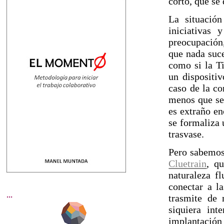
corto, que se
La situación
iniciativas 
preocupación,
que nada suce
como si la Ti
un dispositi
caso de la c
menos que se 
es extraño en
se formaliza 
trasvase.
Pero sabemos 
Cluetrain
, q
naturaleza f
conectar a l
...
trasmite de
siquiera in
implantación 