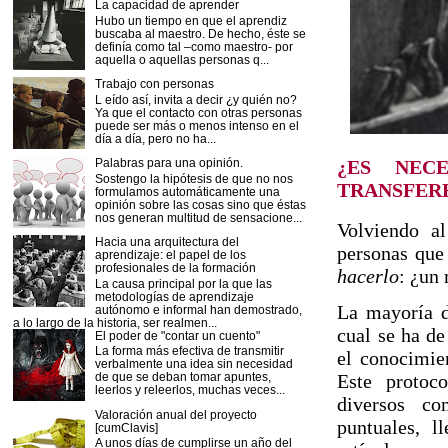
La capacidad de aprender
Hubo un tiempo en que el aprendiz
buscaba al maestro. De hecho, éste se
definía como tal –como maestro- por
aquella o aquellas personas q...
Trabajo con personas
L eído así, invita a decir ¿y quién no?
Ya que el contacto con otras personas
puede ser más o menos intenso en el
día a día, pero no ha...
¿ES NEC
Palabras para una opinión.
Sostengo la hipótesis de que no nos
TRANSFER
formulamos automáticamente una
opinión sobre las cosas sino que éstas
nos generan multitud de sensacione...
Volviendo a
Hacia una arquitectura del
personas que
aprendizaje: el papel de los
profesionales de la formación
hacerlo
: ¿un
La causa principal por la que las
metodologías de aprendizaje
La mayoría d
autónomo e informal han demostrado,
a lo largo de la historia, ser realmen...
cual se ha de
El poder de "contar un cuento"
La forma más efectiva de transmitir
el conocimie
verbalmente una idea sin necesidad
Este protoc
de que se deban tomar apuntes,
leerlos y releerlos, muchas veces...
diversos co
Valoración anual del proyecto
puntuales, l
[cumClavis]
A unos días de cumplirse un año del