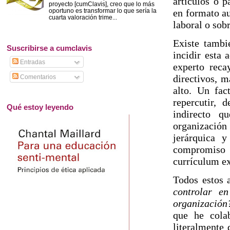
artículos o p
proyecto [cumClavis], creo que lo más
en formato au
oportuno es transformar lo que sería la
cuarta valoración trime...
laboral o sob
Existe tambi
Suscribirse a cumclavis
incidir esta 
Entradas
experto reca
directivos, m
Comentarios
alto. Un fac
repercutir, 
Qué estoy leyendo
indirecto q
organización 
jerárquica y
compromiso d
currículum ex
Todos estos 
controlar e
organización
que he cola
literalmente 