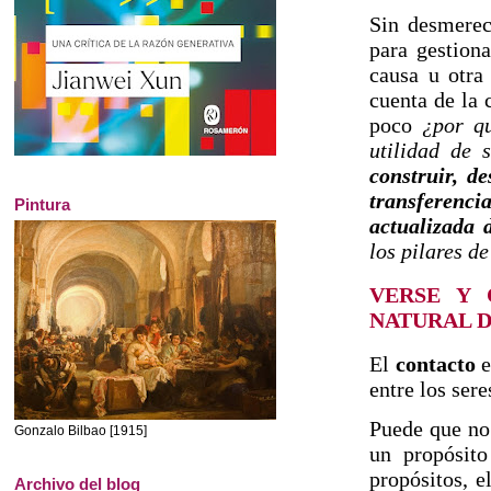
Sin desmerec
para gestion
causa u otra 
cuenta de la 
poco
¿por qu
utilidad de 
construir, de
transferenc
Pintura
actualizada 
los pilares d
VERSE Y 
NATURAL 
El
contacto
e
entre los ser
Puede que no
Gonzalo Bilbao [1915]
un propósito
propósitos, e
Archivo del blog