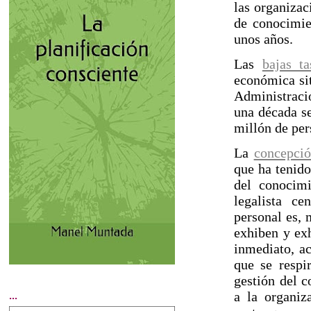
las organizac
de conocimie
unos años.
Las
bajas t
económica sit
Administració
una década s
millón de per
La
concepci
que ha tenid
del conocim
legalista ce
personal es, 
exhiben y exh
inmediato, ac
que se respi
gestión del 
a la organiz
...