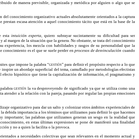
tribuido de manera previsible, organizada y metódica por alguien o algo que se
ón del conocimiento organizativo actuales absolutamente orientados a la captura
e prestan escasa atención a aquel conocimiento tácito que está en la base de la
de esta
intuición experta
, quiero subrayar sucintamente su dificultad para ser
 y al margen de la situación que la genera. No obstante, se trata del conocimiento
u experiencia, los mezcla con habilidades y rasgos de su personalidad que la
te conocimiento es el que se suele perder en
procesos de desvinculación
cuando
mites que impone la palabra “
gestión”
para definir el propósito respecto a lo que
 inspire un abordaje superficial del tema, camuflado por metodologías efectistas
al efecto hipnótico que tiene la capitalización de información, el pragmatismo y
a palabra
gestión
la va desproveyendo de significado ya que se utiliza como una
asta atender a la relación con la pareja, pasando por regular las propias emociones
izaje organizativo para dar un salto y colonizar otros ámbitos experienciales de
 la debida importancia a los términos que utilizamos para definir lo que hacemos
y importante; las palabras que utilizamos generan un sesgo en la realidad que
r
conocimiento, en estas últimas expresiones se pone de manifestó una finalidad
cción y no a quien la facilita o la provoca.
 orientados a necesidades colectivas que sean relevantes en el momento actual y