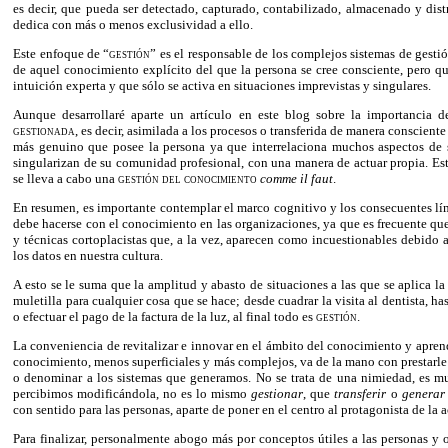
es decir, que pueda ser detectado, capturado, contabilizado, almacenado y dis
dedica con más o menos exclusividad a ello.
Este enfoque de “
gestión
” es el responsable de los complejos sistemas de gesti
de aquel conocimiento explícito del que la persona se cree consciente, pero qu
intuición experta y que sólo se activa en situaciones imprevistas y singulares.
Aunque desarrollaré aparte un artículo en este blog sobre la importancia 
gestionada,
es decir, asimilada a los procesos o transferida de manera consciente
más genuino que posee la persona ya que interrelaciona muchos aspectos de s
singularizan de su comunidad profesional, con una manera de actuar propia. Es
se lleva a cabo una
gestión del conocimiento
comme il faut
.
En resumen, es importante contemplar el marco cognitivo y los consecuentes lí
debe hacerse con el conocimiento en las organizaciones, ya que es frecuente que
y técnicas cortoplacistas que, a la vez, aparecen como incuestionables debido 
los datos en nuestra cultura.
A esto se le suma que la amplitud y abasto de situaciones a las que se aplica l
muletilla para cualquier cosa que se hace; desde cuadrar la visita al dentista, h
o efectuar el pago de la factura de la luz, al final todo es
gestión
.
La conveniencia de revitalizar e innovar en el ámbito del conocimiento y aprend
conocimiento, menos superficiales y más complejos, va de la mano con prestarle
o denominar a los sistemas que generamos. No se trata de una nimiedad, es mu
percibimos modificándola, no es lo mismo
gestionar
, que
transferir
o
genera
con sentido para las personas, aparte de poner en el centro al protagonista de la a
Para finalizar, personalmente abogo más por conceptos útiles a las personas y