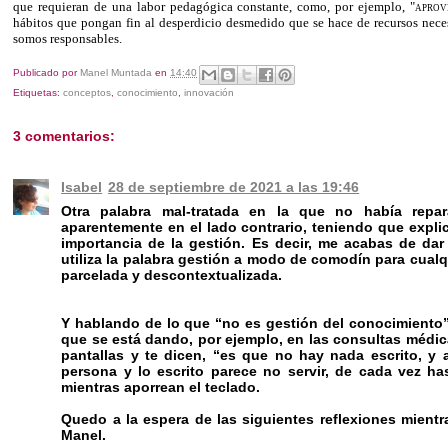
que requieran de una labor pedagógica constante, como, por ejemplo,
"aprov
hábitos que pongan fin al desperdicio desmedido que se hace de recursos neces
somos responsables.
Publicado por
Manel Muntada
en
14:40
Etiquetas:
conceptos
,
conocimiento
,
innovación
3 comentarios:
Isabel
28 de septiembre de 2021 a las 19:46
Otra palabra mal-tratada en la que no había rep
aparentemente en el lado contrario, teniendo que expl
importancia de la gestión. Es decir, me acabas de dar
utiliza la palabra gestión a modo de comodín para cualq
parcelada y descontextualizada.
Y hablando de lo que “no es gestión del conocimiento”
que se está dando, por ejemplo, en las consultas médica
pantallas y te dicen, “es que no hay nada escrito, y 
persona y lo escrito parece no servir, de cada vez has
mientras aporrean el teclado.
Quedo a la espera de las siguientes reflexiones mientr
Manel.