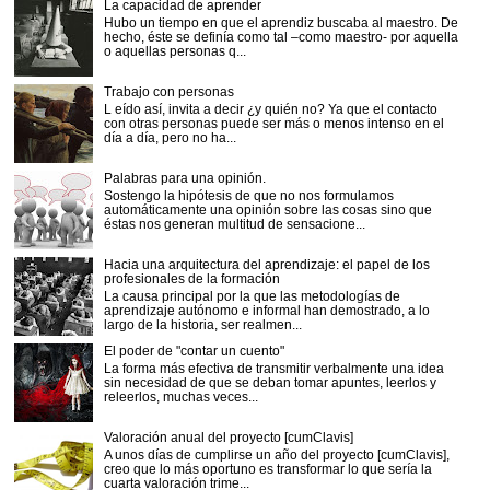
La capacidad de aprender
Hubo un tiempo en que el aprendiz buscaba al maestro. De
hecho, éste se definía como tal –como maestro- por aquella
o aquellas personas q...
Trabajo con personas
L eído así, invita a decir ¿y quién no? Ya que el contacto
con otras personas puede ser más o menos intenso en el
día a día, pero no ha...
Palabras para una opinión.
Sostengo la hipótesis de que no nos formulamos
automáticamente una opinión sobre las cosas sino que
éstas nos generan multitud de sensacione...
Hacia una arquitectura del aprendizaje: el papel de los
profesionales de la formación
La causa principal por la que las metodologías de
aprendizaje autónomo e informal han demostrado, a lo
largo de la historia, ser realmen...
El poder de "contar un cuento"
La forma más efectiva de transmitir verbalmente una idea
sin necesidad de que se deban tomar apuntes, leerlos y
releerlos, muchas veces...
Valoración anual del proyecto [cumClavis]
A unos días de cumplirse un año del proyecto [cumClavis],
creo que lo más oportuno es transformar lo que sería la
cuarta valoración trime...