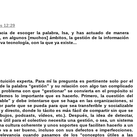
as 12:29
tacia de escoger la palabra, Isa, y has actuado de manera
, en algunos [muchos] ámbitos, la gestión de la información
 tecnología, con la que ya existe...
uición experta. Para mí la pregunta es pertinente solo por el
e la palabra “gestión” y su relación con algo tan complicado
problema con que “gestionar” se convierta en el propósito si
emos lo importante que es hacerlo. Primero, la cuestión del
able” y debe intentarse que se haga en las organizaciones, si
 parte que se pueda para que sea transferible y socializable
 directo, donde lo tácito es más fácil de compartir sin que se
ujos, podcasts, vídeos, etc.). Después, la idea de detectar,
 útil para el colectivo necesita una gestión, o sea, un sistema
 cultura coherente y unos soportes que faciliten hacerlo a un
 va a ser bueno, incluso con sus defectos e imperfecciones.
 relevancia cuando pasamos de los “conceptos útiles a las