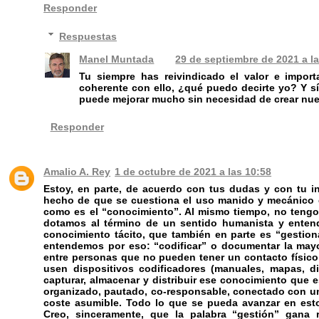
Responder
Respuestas
Manel Muntada
29 de septiembre de 2021 a l
Tu siempre has reivindicado el valor e impor
coherente con ello, ¿qué puedo decirte yo? Y sí
puede mejorar mucho sin necesidad de crear nueva
Responder
Amalio A. Rey
1 de octubre de 2021 a las 10:58
Estoy, en parte, de acuerdo con tus dudas y con tu int
hecho de que se cuestiona el uso manido y mecánico d
como es el “conocimiento”. Al mismo tiempo, no tengo 
dotamos al término de un sentido humanista y entend
conocimiento tácito, que también en parte es “gestion
entendemos por eso: “codificar” o documentar la mayor
entre personas que no pueden tener un contacto físico y
usen dispositivos codificadores (manuales, mapas, dib
capturar, almacenar y distribuir ese conocimiento que es
organizado, pautado, co-responsable, conectado con una
coste asumible. Todo lo que se pueda avanzar en esto
Creo, sinceramente, que la palabra “gestión” gana