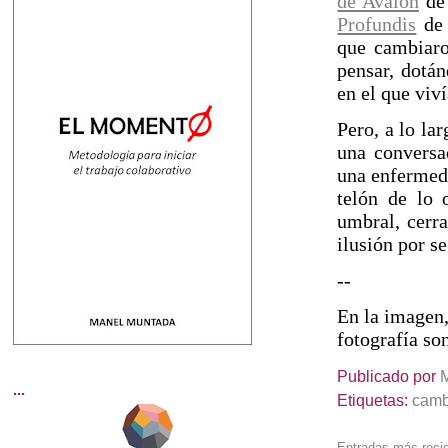
de Avalon
de 
Profundis
de 
que cambiaro
pensar, dotá
en el que viví
Pero, a lo la
una conversac
una enfermeda
telón de lo 
umbral, cerr
ilusión por se
--
En la imagen
fotografía s
Publicado por
...
Etiquetas:
camb
Entradas más reci