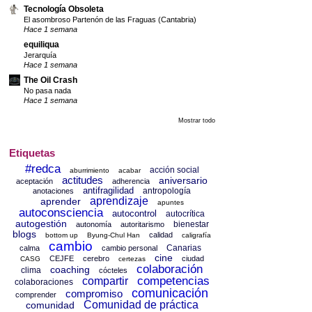
Tecnología Obsoleta
El asombroso Partenón de las Fraguas (Cantabria)
Hace 1 semana
equiliqua
Jerarquía
Hace 1 semana
The Oil Crash
No pasa nada
Hace 1 semana
Mostrar todo
Etiquetas
#redca
acción social
aburrimiento
acabar
actitudes
aniversario
aceptación
adherencia
antifragilidad
antropología
anotaciones
aprendizaje
aprender
apuntes
autoconsciencia
autocontrol
autocrítica
autogestión
bienestar
autonomía
autoritarismo
blogs
calidad
bottom up
Byung-Chul Han
caligrafía
cambio
Canarias
calma
cambio personal
cine
CEJFE
cerebro
ciudad
CASG
certezas
colaboración
coaching
clima
cócteles
competencias
compartir
colaboraciones
comunicación
compromiso
comprender
Comunidad de práctica
comunidad