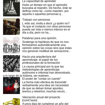
La capacidad de aprender
Hubo un tiempo en que el aprendiz
buscaba al maestro. De hecho, éste se
definía como tal –como maestro- por
aquella o aquellas personas q...
Trabajo con personas
L eído así, invita a decir ¿y quién no?
Ya que el contacto con otras personas
puede ser más o menos intenso en el
día a día, pero no ha...
Palabras para una opinión.
Sostengo la hipótesis de que no nos
formulamos automáticamente una
opinión sobre las cosas sino que éstas
nos generan multitud de sensacione...
Hacia una arquitectura del
aprendizaje: el papel de los
profesionales de la formación
La causa principal por la que las
metodologías de aprendizaje
autónomo e informal han demostrado,
a lo largo de la historia, ser realmen...
El poder de "contar un cuento"
La forma más efectiva de transmitir
verbalmente una idea sin necesidad
de que se deban tomar apuntes,
leerlos y releerlos, muchas veces...
Valoración anual del proyecto
[cumClavis]
A unos días de cumplirse un año del