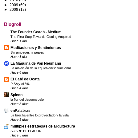
►
2009
(60)
►
2008
(12)
Blogroll
The Founder Coach - Medium
The First Step Towards Getting Acquired
Hace 1 día
Meditaciones y Sentimientos
Sin ambages ni peajes
Hace 1 día
La Máquina de Von Neumann
La maldición de la equivalencia funcional
Hace 4 días
El Café de Ocata
PISA y el 5%
Hace 4 días
Spleen
la flor del desconsuelo
Hace 5 días
enPalabras
La brecha entre lo proyectado y la vida
Hace 5 días
multiples estrategias de arquitectura
SOBRE EL PLAFÓN
Hace 5 días