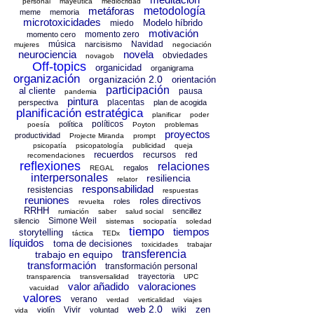
personal
mayéutica
mediocridad
metáforas
metodología
meme
memoria
microtoxicidades
Modelo híbrido
miedo
motivación
momento zero
momento cero
música
Navidad
narcisismo
mujeres
negociación
neurociencia
novela
obviedades
novagob
Off-topics
organicidad
organigrama
organización
organización 2.0
orientación
participación
al cliente
pausa
pandemia
pintura
placentas
perspectiva
plan de acogida
planificación estratégica
planificar
poder
políticos
política
poesía
Poyton
problemas
proyectos
productividad
Projecte Miranda
prompt
psicopatía
psicopatología
publicidad
queja
recuerdos
recursos
red
recomendaciones
reflexiones
relaciones
regalos
REGAL
interpersonales
resiliencia
relator
responsabilidad
resistencias
respuestas
reuniones
roles directivos
roles
revuelta
RRHH
sencillez
rumiación
saber
salud social
Simone Weil
silencio
sistemas
sociopatía
soledad
tiempo
tiempos
storytelling
táctica
TEDx
líquidos
toma de decisiones
toxicidades
trabajar
transferencia
trabajo en equipo
transformación
transformación personal
trayectoria
transparencia
transversalidad
UPC
valor añadido
valoraciones
vacuidad
valores
verano
verdad
verticalidad
viajes
web 2.0
zen
Vivir
wiki
violín
voluntad
vida