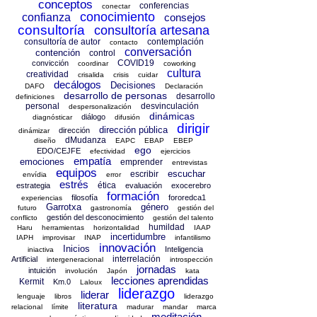
conceptos
conferencias
conectar
conocimiento
confianza
consejos
consultoría
consultoría artesana
consultoría de autor
contemplación
contacto
conversación
contención
control
COVID19
convicción
coordinar
coworking
cultura
creatividad
crisalida
crisis
cuidar
decálogos
Decisiones
DAFO
Declaración
desarrollo de personas
desarrollo
definiciones
personal
desvinculación
despersonalización
dinámicas
diálogo
diagnósticar
difusión
dirigir
dirección pública
dirección
dinámizar
dMudanza
diseño
EAPC
EBAP
EBEP
ego
EDO/CEJFE
efectividad
ejercicios
empatía
emociones
emprender
entrevistas
equipos
escuchar
escribir
envídia
error
estrés
ética
estrategia
evaluación
exocerebro
formación
filosofía
fororedca1
experiencias
Garrotxa
género
futuro
gastronomía
gestión del
gestión del desconocimiento
conflicto
gestión del talento
humildad
Haru
herramientas
horizontalidad
IAAP
incertidumbre
IAPH
improvisar
INAP
infantilismo
innovación
Inicios
Inteligencia
iniactiva
interrelación
Artificial
intergeneracional
introspección
jornadas
intuición
involución
Japón
kata
lecciones aprendidas
Kermit
Km.0
Laloux
liderazgo
liderar
lenguaje
libros
liderazgo
literatura
relacional
límite
madurar
mandar
marca
meditación