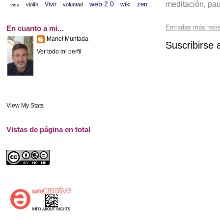
meditación
,
pa
web 2.0
zen
Vivir
wiki
violín
voluntad
vida
Entradas más reci
En cuanto a mi...
Manel Muntada
Suscribirse 
Ver todo mi perfil
View My Stats
Vistas de página en total