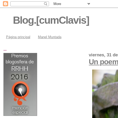
Blog.[cumClavis]
Página principal
Manel Muntada
...
viernes, 31 d
Un poema