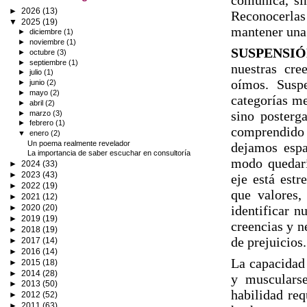
comunica, si
►
2026
(13)
Reconocerlas
▼
2025
(19)
mantener una 
►
diciembre
(1)
►
noviembre
(1)
SUSPENSIÓ
►
octubre
(3)
►
septiembre
(1)
nuestras cree
►
julio
(1)
oímos. Suspe
►
junio
(2)
►
mayo
(2)
categorías me
►
abril
(2)
sino posterg
►
marzo
(3)
►
febrero
(1)
comprendido 
▼
enero
(2)
Un poema realmente revelador
dejamos espa
La importancia de saber escuchar en consultoría
modo quedaría
►
2024
(33)
►
2023
(43)
eje está est
►
2022
(19)
que valores,
►
2021
(12)
►
2020
(20)
identificar n
►
2019
(19)
creencias y n
►
2018
(19)
de prejuicios.
►
2017
(14)
►
2016
(14)
La capacidad 
►
2015
(18)
►
2014
(28)
y musculars
►
2013
(50)
habilidad req
►
2012
(52)
►
2011
(63)