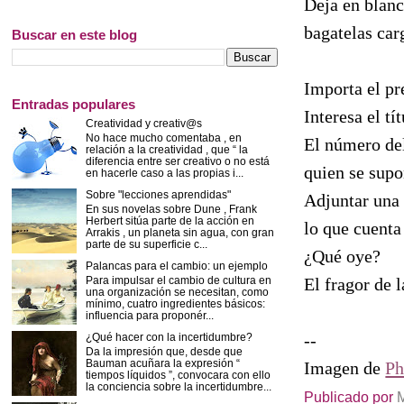
Deja en blanc
bagatelas car
Buscar en este blog
Importa el pre
Entradas populares
Interesa el tí
Creatividad y creativ@s
No hace mucho comentaba , en
El número del
relación a la creatividad , que “ la
diferencia entre ser creativo o no está
quien se supo
en hacerle caso a las propias i...
Sobre "lecciones aprendidas"
Adjuntar una 
En sus novelas sobre Dune , Frank
Herbert sitúa parte de la acción en
lo que cuenta
Arrakis , un planeta sin agua, con gran
parte de su superficie c...
¿Qué oye?
Palancas para el cambio: un ejemplo
Para impulsar el cambio de cultura en
El fragor de l
una organización se necesitan, como
mínimo, cuatro ingredientes básicos:
influencia para proponér...
--
¿Qué hacer con la incertidumbre?
Da la impresión que, desde que
Bauman acuñara la expresión “
Imagen de
Ph
tiempos líquidos ”, convocara con ello
la conciencia sobre la incertidumbre...
Publicado por