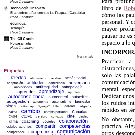
Para profund
Hace 1 semana
libro de
Rob
Tecnología Obsoleta
El asombroso Partenón de las Fraguas (Cantabria)
cómo las paus
Hace 1 semana
personal. Y c
equiliqua
mayor profun
Jerarquía
Hace 1 semana
pausar no es 
The Oil Crash
espacio a lo 
No pasa nada
Hace 1 semana
INCORPORA
Mostrar todo
Practicar la
distraccione
Etiquetas
solo las pal
#redca
acción social
aburrimiento
acabar
comunicación
actitudes
aniversario
aceptación
adherencia
antifragilidad
antropología
anotaciones
mental espec
aprendizaje
aprender
apuntes
Dedicar unos 
autoconsciencia
autocontrol
autocrítica
autogestión
bienestar
los ruidos in
autonomía
autoritarismo
blogs
calidad
bottom up
Byung-Chul Han
caligrafía
rápidos en té
cambio
Canarias
calma
cambio personal
cine
CEJFE
cerebro
ciudad
CASG
certezas
No obstante,
colaboración
coaching
clima
cócteles
práctica. Alg
competencias
compartir
colaboraciones
comunicación
compromiso
otros descono
comprender