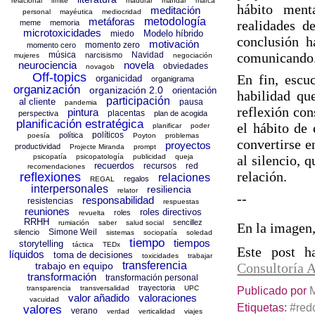
relacional
límite
madurar
mandar
marca
hábito ment
meditación
personal
mayéutica
mediocridad
metáforas
metodología
realidades d
meme
memoria
microtoxicidades
Modelo híbrido
miedo
conclusión h
motivación
momento zero
momento cero
música
Navidad
comunicando
narcisismo
mujeres
negociación
neurociencia
novela
obviedades
novagob
Off-topics
En fin, escu
organicidad
organigrama
organización
organización 2.0
orientación
habilidad que
participación
al cliente
pausa
pandemia
reflexión con
pintura
placentas
perspectiva
plan de acogida
planificación estratégica
el hábito de
planificar
poder
políticos
política
poesía
Poyton
problemas
convertirse e
proyectos
productividad
Projecte Miranda
prompt
psicopatía
psicopatología
publicidad
queja
al silencio, 
recuerdos
recursos
red
recomendaciones
relación.
reflexiones
relaciones
regalos
REGAL
interpersonales
resiliencia
relator
--
responsabilidad
resistencias
respuestas
reuniones
roles directivos
roles
revuelta
RRHH
sencillez
rumiación
saber
salud social
En la imagen,
Simone Weil
silencio
sistemas
sociopatía
soledad
tiempo
tiempos
storytelling
táctica
TEDx
Este post h
líquidos
toma de decisiones
toxicidades
trabajar
transferencia
trabajo en equipo
Consultoría 
transformación
transformación personal
trayectoria
transparencia
transversalidad
UPC
Publicado por
valor añadido
valoraciones
vacuidad
Etiquetas:
#red
valores
verano
verdad
verticalidad
viajes