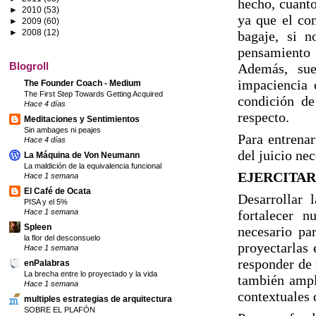
hecho, cuanto
►
2010
(53)
ya que el co
►
2009
(60)
►
2008
(12)
bagaje, si n
pensamiento 
Blogroll
Además, sue
impaciencia 
The Founder Coach - Medium
The First Step Towards Getting Acquired
condición de
Hace 4 días
respecto.
Meditaciones y Sentimientos
Sin ambages ni peajes
Para entrenar
Hace 4 días
del juicio nec
La Máquina de Von Neumann
La maldición de la equivalencia funcional
EJERCITAR
Hace 1 semana
El Café de Ocata
Desarrollar 
PISA y el 5%
fortalecer 
Hace 1 semana
Spleen
necesario par
la flor del desconsuelo
proyectarlas 
Hace 1 semana
responder de 
enPalabras
La brecha entre lo proyectado y la vida
también ampl
Hace 1 semana
contextuales 
multiples estrategias de arquitectura
SOBRE EL PLAFÓN