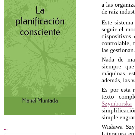
a las organiz
de raíz indust
Este sistema
seguir el mo
dispositivos
controlable, 
las gestionan
Nada de mal
siempre que
máquinas, est
además, las v
Es por esta 
texto comp
Szymborska
q
simplificació
simple engran
Wisława Szy
...
Literatura e