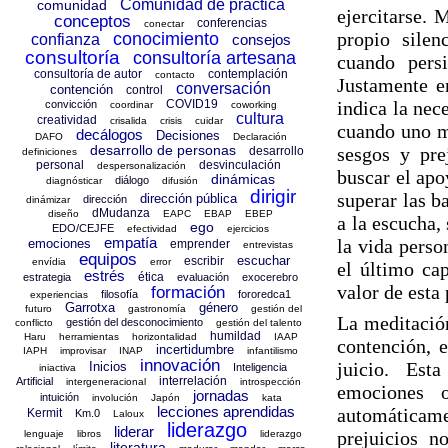
Comunidad de práctica
comunidad
ejercitarse.
conceptos
conferencias
conectar
propio silen
conocimiento
confianza
consejos
consultoría
consultoría artesana
cuando pers
consultoría de autor
contemplación
contacto
Justamente e
conversación
contención
control
COVID19
indica la nece
convicción
coordinar
coworking
cultura
creatividad
crisalida
crisis
cuidar
cuando uno m
decálogos
Decisiones
DAFO
Declaración
desarrollo de personas
sesgos y pre
desarrollo
definiciones
personal
desvinculación
despersonalización
buscar el apo
dinámicas
diálogo
diagnósticar
difusión
dirigir
superar las ba
dirección pública
dirección
dinámizar
dMudanza
diseño
EAPC
EBAP
EBEP
a la escucha,
ego
EDO/CEJFE
efectividad
ejercicios
empatía
la vida perso
emociones
emprender
entrevistas
equipos
escuchar
escribir
envídia
error
el último cap
estrés
ética
estrategia
evaluación
exocerebro
valor de esta 
formación
filosofía
fororedca1
experiencias
Garrotxa
género
futuro
gastronomía
gestión del
La meditación
gestión del desconocimiento
conflicto
gestión del talento
humildad
Haru
herramientas
horizontalidad
IAAP
contención, 
incertidumbre
IAPH
improvisar
INAP
infantilismo
innovación
juicio. Est
Inicios
Inteligencia
iniactiva
interrelación
Artificial
intergeneracional
introspección
emociones o
jornadas
intuición
involución
Japón
kata
lecciones aprendidas
automáticamen
Kermit
Km.0
Laloux
liderazgo
liderar
prejuicios n
lenguaje
libros
liderazgo
literatura