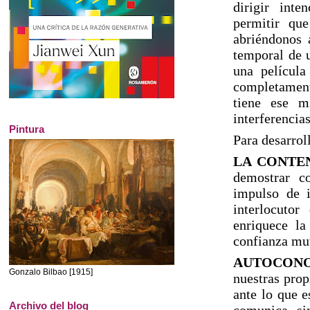
dirigir int
permitir que
abriéndonos 
temporal de 
una película
completament
tiene ese m
interferencia
Pintura
Para desarrol
LA CONTE
demostrar c
impulso de i
interlocuto
enriquece la
confianza mu
AUTOCONO
Gonzalo Bilbao [1915]
nuestras prop
ante lo que 
Archivo del blog