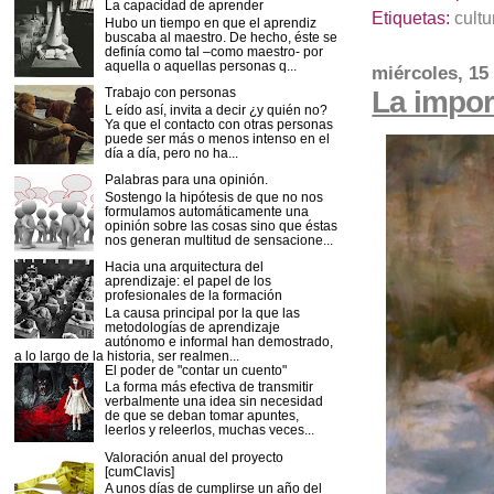
La capacidad de aprender
Etiquetas:
cultu
Hubo un tiempo en que el aprendiz
buscaba al maestro. De hecho, éste se
definía como tal –como maestro- por
aquella o aquellas personas q...
miércoles, 15
La impor
Trabajo con personas
L eído así, invita a decir ¿y quién no?
Ya que el contacto con otras personas
puede ser más o menos intenso en el
día a día, pero no ha...
Palabras para una opinión.
Sostengo la hipótesis de que no nos
formulamos automáticamente una
opinión sobre las cosas sino que éstas
nos generan multitud de sensacione...
Hacia una arquitectura del
aprendizaje: el papel de los
profesionales de la formación
La causa principal por la que las
metodologías de aprendizaje
autónomo e informal han demostrado,
a lo largo de la historia, ser realmen...
El poder de "contar un cuento"
La forma más efectiva de transmitir
verbalmente una idea sin necesidad
de que se deban tomar apuntes,
leerlos y releerlos, muchas veces...
Valoración anual del proyecto
[cumClavis]
A unos días de cumplirse un año del