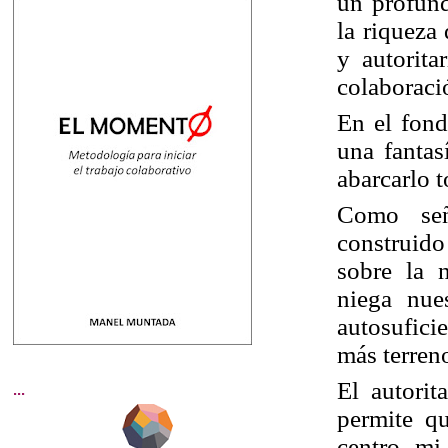
un profund
la riqueza
y autorita
colaboraci
En el fond
una fantas
abarcarlo 
Como se
construido
sobre la 
niega nue
autosufici
más terren
El autori
...
permite qu
centro, mi 