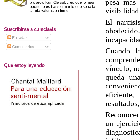
pesa más 
proyecto [cumClavis], creo que lo más
oportuno es transformar lo que sería la
visibilidad
cuarta valoración trime...
El narcisi
obedecido.
Suscribirse a cumclavis
incapacida
Entradas
Comentarios
Cuando la
comprende
Qué estoy leyendo
vínculo, n
queda una
convenienc
eficiente
resultados
Reconocer 
un ejercic
diagnosti