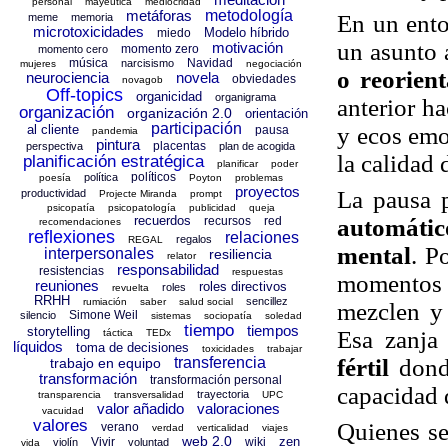
personal
mayéutica
mediocridad
metáforas
metodología
En un ento
meme
memoria
microtoxicidades
Modelo híbrido
miedo
un asunto 
motivación
momento zero
momento cero
música
Navidad
narcisismo
mujeres
negociación
o reorient
neurociencia
novela
obviedades
novagob
Off-topics
organicidad
organigrama
anterior ha
organización
organización 2.0
orientación
participación
y ecos emo
al cliente
pausa
pandemia
pintura
placentas
perspectiva
plan de acogida
la calidad 
planificación estratégica
planificar
poder
políticos
política
poesía
Poyton
problemas
proyectos
La pausa p
productividad
Projecte Miranda
prompt
psicopatía
psicopatología
publicidad
queja
recuerdos
automátic
recursos
red
recomendaciones
reflexiones
relaciones
regalos
REGAL
mental
. P
interpersonales
resiliencia
relator
responsabilidad
resistencias
respuestas
momentos 
reuniones
roles directivos
roles
revuelta
RRHH
sencillez
rumiación
saber
salud social
mezclen y 
Simone Weil
silencio
sistemas
sociopatía
soledad
tiempo
tiempos
storytelling
Esa zanja
táctica
TEDx
líquidos
toma de decisiones
toxicidades
trabajar
fértil
donde
transferencia
trabajo en equipo
transformación
transformación personal
capacidad 
trayectoria
transparencia
transversalidad
UPC
valor añadido
valoraciones
vacuidad
valores
Quienes se
verano
verdad
verticalidad
viajes
web 2.0
zen
Vivir
wiki
violín
voluntad
vida