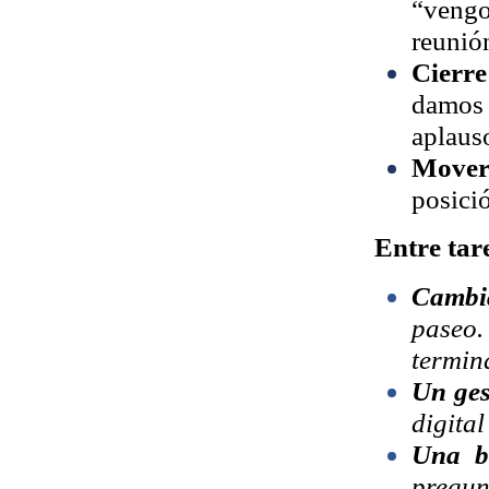
“vengo
reunión
Cierre
damos 
aplaus
Mover
posició
Entre tar
Cambi
paseo.
termin
Un ges
digital
Una br
pregu