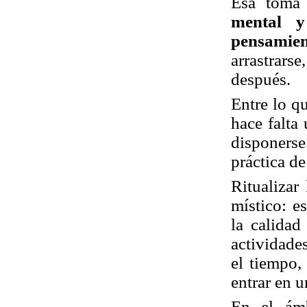
Esa toma
mental y
pensamie
arrastrarse
después.
Entre lo q
hace falta
disponers
práctica d
Ritualizar
místico: e
la calidad
actividade
el tiempo
entrar en 
En el ámb