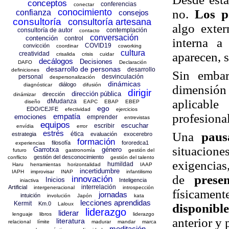
conceptos
conferencias
conectar
no.
Los p
conocimiento
confianza
consejos
consultoría
consultoría artesana
algo exte
consultoría de autor
contemplación
contacto
conversación
contención
control
interna a
COVID19
convicción
coordinar
coworking
cultura
aparecen, 
creatividad
crisalida
crisis
cuidar
decálogos
Decisiones
DAFO
Declaración
desarrollo de personas
desarrollo
definiciones
Sin emba
personal
desvinculación
despersonalización
dinámicas
diálogo
diagnósticar
difusión
dimensión
dirigir
dirección pública
dirección
dinámizar
aplicabl
dMudanza
diseño
EAPC
EBAP
EBEP
ego
EDO/CEJFE
efectividad
ejercicios
profesional
empatía
emociones
emprender
entrevistas
equipos
escuchar
escribir
envídia
error
estrés
Una
paus
ética
estrategia
evaluación
exocerebro
formación
filosofía
fororedca1
experiencias
situacione
Garrotxa
género
futuro
gastronomía
gestión del
gestión del desconocimiento
conflicto
gestión del talento
exigencia
humildad
Haru
herramientas
horizontalidad
IAAP
incertidumbre
IAPH
improvisar
INAP
infantilismo
de
prese
innovación
Inicios
Inteligencia
iniactiva
interrelación
Artificial
intergeneracional
introspección
físicamen
jornadas
intuición
involución
Japón
kata
lecciones aprendidas
Kermit
Km.0
Laloux
disponibl
liderazgo
liderar
lenguaje
libros
liderazgo
anterior y 
literatura
relacional
límite
madurar
mandar
marca
meditación