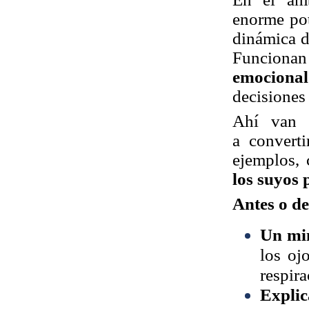
enorme pot
dinámica d
Funciona
emocional
decisiones
Ahí van
a
converti
ejemplos,
los suyos 
Antes o d
Un min
los oj
respira
Explic