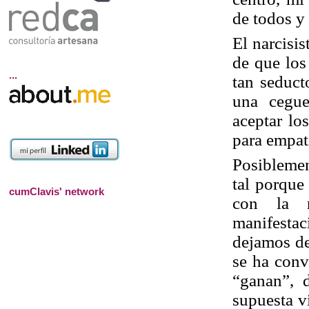
de todos y
El narcisis
de que los
...
tan seduct
una cegue
aceptar lo
para empat
Posiblemen
tal porque
cumClavis' network
con la n
manifesta
dejamos de
se ha conv
“ganan”, 
supuesta v