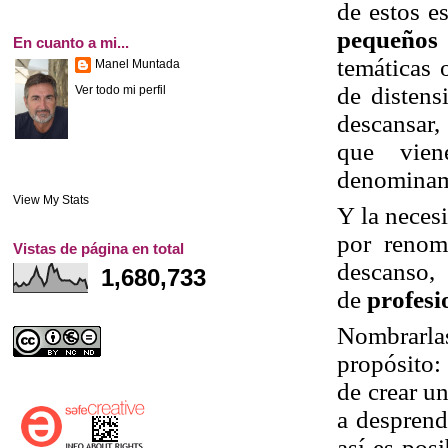
de estos e
pequeños 
En cuanto a mi...
temáticas 
Manel Muntada
de distens
Ver todo mi perfil
descansar,
que vien
denomina
View My Stats
Y la neces
por
r
enom
Vistas de página en total
descanso
1,680,733
de
profesi
Nombrarl
propósito
:
de
crear u
a desprend
así es pos