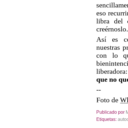
sencillame
eso recurr
libra del
creérnoslo
Así es co
nuestras p
con lo qu
bienintenc
liberador
que no qu
--
Foto de
Wh
Publicado por
Etiquetas:
auto