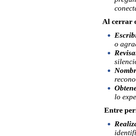
conect
Al cerrar 
Escrib
o agra
Revisa
silenci
Nombra
recono
Obtene
lo exp
Entre per
Reali
identi