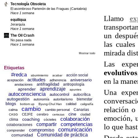
Tecnología Obsoleta
El asombroso Partenón de las Fraguas (Cantabria)
Hace 1 semana
Llamo
ex
equiliqua
Jerarquía
transporta
Hace 1 semana
un despué
The Oil Crash
No pasa nada
las cuales
Hace 1 semana
mirada dist
Mostrar todo
Las expe
Etiquetas
evolutivos
#redca
acción social
aburrimiento
acabar
en la mane
actitudes
aniversario
aceptación
adherencia
antifragilidad
antropología
anotaciones
aprendizaje
aprender
apuntes
Una exper
autoconsciencia
autocontrol
autocrítica
autogestión
conversac
bienestar
autonomía
autoritarismo
blogs
calidad
bottom up
Byung-Chul Han
caligrafía
relación o
cambio
Canarias
calma
cambio personal
cine
CEJFE
cerebro
ciudad
CASG
certezas
emoción, 
colaboración
coaching
clima
cócteles
competencias
compartir
lo que has
colaboraciones
comunicación
compromiso
comprender
Comunidad de práctica
comunidad
Desde esta