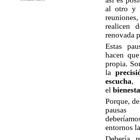
al otro
y
reuniones,
realicen 
renovada p
Estas pa
hacen que
propia. So
la
precis
escucha
,
el
bienest
Porque, de
pausas 
deberíamo
entornos la
Debería r