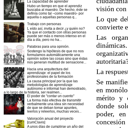
ciudadanía
La capacidad de aprender
Hubo un tiempo en que el aprendiz
visión con
buscaba al maestro. De hecho, éste se
definía como tal –como maestro- por
Lo que deb
aquella o aquellas personas q...
Trabajo con personas
convierte 
L eído así, invita a decir ¿y quién no?
Ya que el contacto con otras personas
Las organ
puede ser más o menos intenso en el
día a día, pero no ha...
dinámicas.
Palabras para una opinión.
Sostengo la hipótesis de que no nos
organizat
formulamos automáticamente una
opinión sobre las cosas sino que éstas
autoritaria
nos generan multitud de sensacione...
Hacia una arquitectura del
La respues
aprendizaje: el papel de los
profesionales de la formación
Se manifie
La causa principal por la que las
metodologías de aprendizaje
en monólog
autónomo e informal han demostrado,
a lo largo de la historia, ser realmen...
mérito y 
El poder de "contar un cuento"
La forma más efectiva de transmitir
donde solo
verbalmente una idea sin necesidad
de que se deban tomar apuntes,
leerlos y releerlos, muchas veces...
poder, en
Valoración anual del proyecto
concesión 
[cumClavis]
A unos días de cumplirse un año del