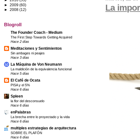
La impor
►
2009
(60)
►
2008
(12)
Blogroll
The Founder Coach - Medium
The First Step Towards Getting Acquired
Hace 2 días
Meditaciones y Sentimientos
Sin ambages ni peajes
Hace 3 días
La Máquina de Von Neumann
La maldición de la equivalencia funcional
Hace 5 días
El Café de Ocata
PISA y el 5%
Hace 6 días
Spleen
la flor del desconsuelo
Hace 6 días
enPalabras
La brecha entre lo proyectado y la vida
Hace 6 días
multiples estrategias de arquitectura
SOBRE EL PLAFÓN
Hace 6 días