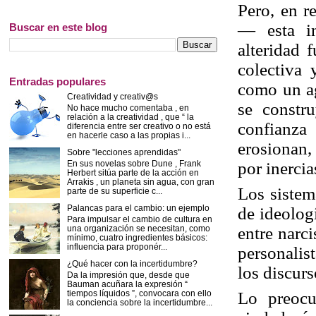
Pero, en r
— esta in
Buscar en este blog
alteridad 
colectiva
Entradas populares
como un ag
Creatividad y creativ@s
se constr
No hace mucho comentaba , en
relación a la creatividad , que “ la
confianza
diferencia entre ser creativo o no está
en hacerle caso a las propias i...
erosionan, 
Sobre "lecciones aprendidas"
por inercia
En sus novelas sobre Dune , Frank
Herbert sitúa parte de la acción en
Arrakis , un planeta sin agua, con gran
Los sistem
parte de su superficie c...
Palancas para el cambio: un ejemplo
de ideolog
Para impulsar el cambio de cultura en
entre narci
una organización se necesitan, como
mínimo, cuatro ingredientes básicos:
influencia para proponér...
personalis
¿Qué hacer con la incertidumbre?
los discur
Da la impresión que, desde que
Bauman acuñara la expresión “
Lo preocu
tiempos líquidos ”, convocara con ello
la conciencia sobre la incertidumbre...