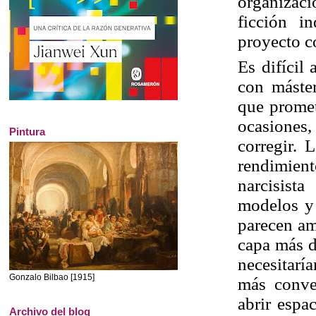
organizac
ficción i
proyecto 
Es difícil
con máster
que promet
ocasiones,
Pintura
corregir. 
rendimien
narcisista
modelos y 
parecen am
capa más d
necesitarí
Gonzalo Bilbao [1915]
más conven
abrir espa
Archivo del blog