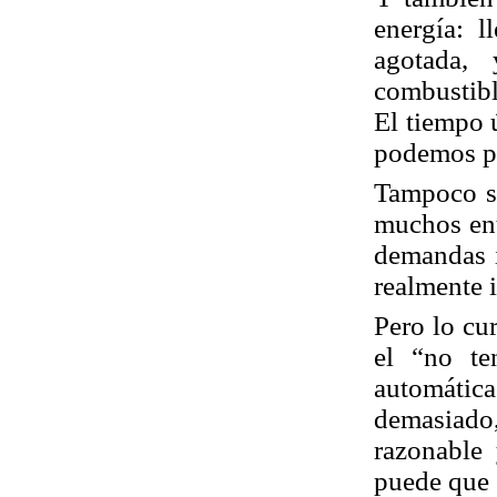
energía: l
agotada,
combustibl
El tiempo ú
podemos po
Tampoco si
muchos ent
demandas i
realmente 
Pero lo cur
el “no te
automáti
demasiado
razonable 
puede que 