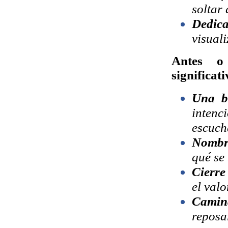
soltar 
Dedic
visual
Antes o 
significat
Una br
inten
escuch
Nombra
qué se
Cierre
el val
Camin
reposar