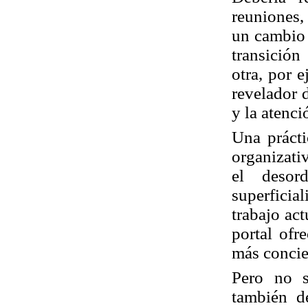
reuniones
,
un cambio 
transición
otra, por 
revelador 
y la atenci
Una práct
organizati
el
desor
superficial
trabajo act
portal ofr
más concie
Pero no s
también d