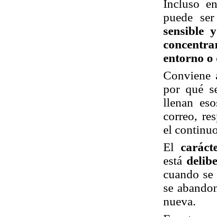
Incluso en
puede ser
sensible y
concentrar
entorno o 
Conviene
por qué 
llenan eso
correo, r
el continu
El
caráct
está
delib
cuando se 
se abandon
nueva.