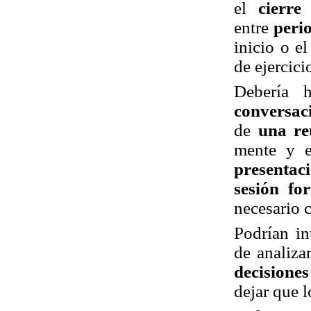
el
cierre
entre
peri
inicio o el
de ejercici
Debería 
conversac
de
una re
mente y e
presentac
sesión fo
necesario c
Podrían in
de analiza
decisione
dejar que l