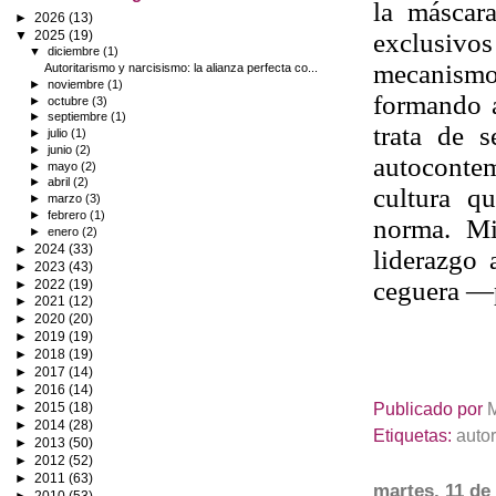
la máscara
►
2026
(13)
▼
2025
(19)
exclusivos
▼
diciembre
(1)
mecanismos
Autoritarismo y narcisismo: la alianza perfecta co...
►
noviembre
(1)
formando a
►
octubre
(3)
►
septiembre
(1)
trata de 
►
julio
(1)
►
junio
(2)
autoconte
►
mayo
(2)
►
abril
(2)
cultura q
►
marzo
(3)
►
febrero
(1)
norma. Mi
►
enero
(2)
►
2024
(33)
liderazgo 
►
2023
(43)
ceguera —
►
2022
(19)
►
2021
(12)
►
2020
(20)
►
2019
(19)
►
2018
(19)
►
2017
(14)
►
2016
(14)
Publicado por
►
2015
(18)
►
2014
(28)
Etiquetas:
autor
►
2013
(50)
►
2012
(52)
►
2011
(63)
martes, 11 de
►
2010
(53)