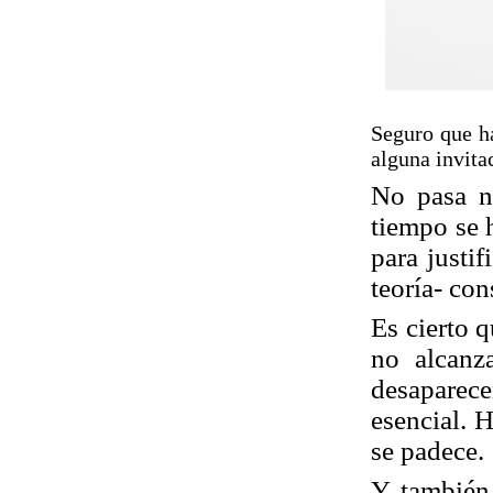
Seguro que ha
alguna invita
No pasa na
tiempo se 
para justif
teoría- co
Es cierto 
no alcanz
desaparec
esencial. H
se padece.
Y también 