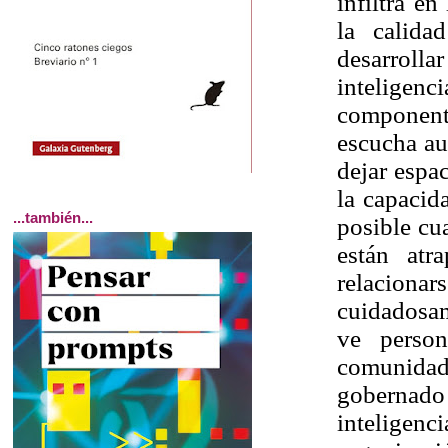
infiltra e
la calida
desarrolla
intelige
componen
escucha au
dejar espa
la capacid
...también...
posible cu
están atr
relacionar
cuidadosam
ve person
comunidad,
gobernad
inteligenc