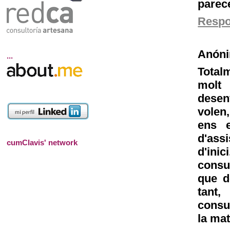
parece
Resp
Anón
...
Total
molt
desen
volen,
ens e
d'ass
cumClavis' network
d'inic
consul
que d
tant
consul
la mat