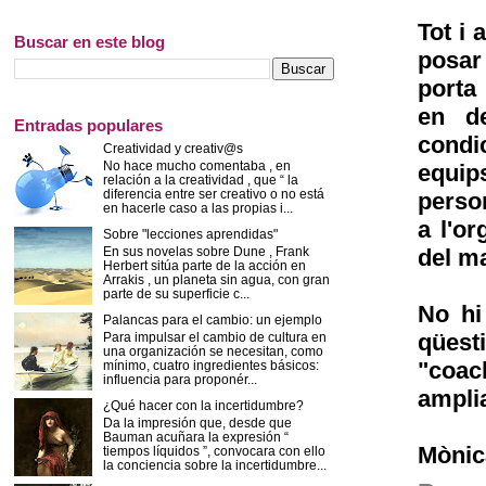
Tot i 
Buscar en este blog
posar 
porta 
en de
Entradas populares
condi
Creatividad y creativ@s
No hace mucho comentaba , en
equi
relación a la creatividad , que “ la
diferencia entre ser creativo o no está
person
en hacerle caso a las propias i...
a l'o
Sobre "lecciones aprendidas"
En sus novelas sobre Dune , Frank
del ma
Herbert sitúa parte de la acción en
Arrakis , un planeta sin agua, con gran
parte de su superficie c...
No hi
Palancas para el cambio: un ejemplo
qües
Para impulsar el cambio de cultura en
una organización se necesitan, como
"coac
mínimo, cuatro ingredientes básicos:
influencia para proponér...
ampli
¿Qué hacer con la incertidumbre?
Da la impresión que, desde que
Bauman acuñara la expresión “
Mònic
tiempos líquidos ”, convocara con ello
la conciencia sobre la incertidumbre...