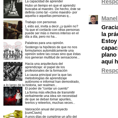
Resp
La capacidad de aprender
Hubo un tiempo en que el aprendiz
buscaba al maestro. De hecho, éste se
definía como tal –como maestro- por
aquella o aquellas personas q...
Manel
Trabajo con personas
Graci
L eído así, invita a decir ¿y quién no?
Ya que el contacto con otras personas
la prá
puede ser más o menos intenso en el
día a día, pero no ha...
Estoy
Palabras para una opinión.
capac
Sostengo la hipótesis de que no nos
formulamos automáticamente una
plano 
opinión sobre las cosas sino que éstas
nos generan multitud de sensacione...
aquí 
Hacia una arquitectura del
aprendizaje: el papel de los
Resp
profesionales de la formación
La causa principal por la que las
metodologías de aprendizaje
autónomo e informal han demostrado,
a lo largo de la historia, ser realmen...
El poder de "contar un cuento"
La forma más efectiva de transmitir
verbalmente una idea sin necesidad
de que se deban tomar apuntes,
leerlos y releerlos, muchas veces...
Valoración anual del proyecto
[cumClavis]
A unos días de cumplirse un año del