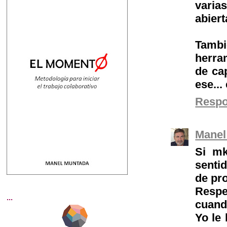
varia
abier
Tambi
herram
de ca
ese...
Resp
Manel
Si mk
senti
de pr
Respe
...
cuando
Yo le