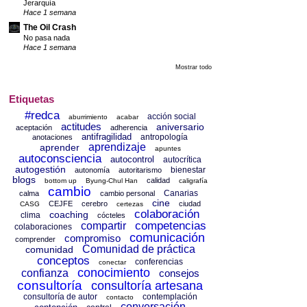
Jerarquía
Hace 1 semana
The Oil Crash
No pasa nada
Hace 1 semana
Mostrar todo
Etiquetas
#redca
acción social
aburrimiento
acabar
actitudes
aniversario
aceptación
adherencia
antifragilidad
antropología
anotaciones
aprendizaje
aprender
apuntes
autoconsciencia
autocontrol
autocrítica
autogestión
bienestar
autonomía
autoritarismo
blogs
calidad
bottom up
Byung-Chul Han
caligrafía
cambio
Canarias
calma
cambio personal
cine
CEJFE
cerebro
ciudad
CASG
certezas
colaboración
coaching
clima
cócteles
competencias
compartir
colaboraciones
comunicación
compromiso
comprender
Comunidad de práctica
comunidad
conceptos
conferencias
conectar
conocimiento
confianza
consejos
consultoría
consultoría artesana
consultoría de autor
contemplación
contacto
conversación