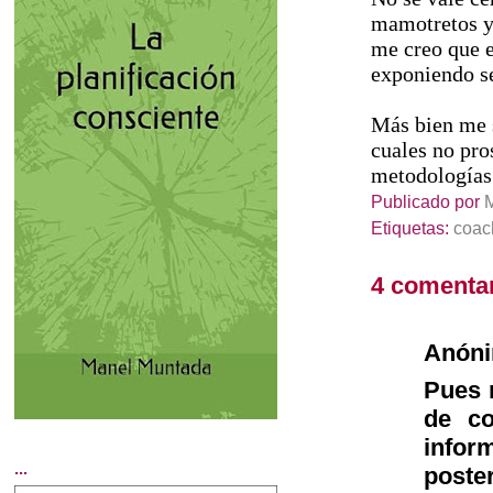
mamotretos y
me creo que e
exponiendo se
Más bien me s
cuales no pro
metodologías 
Publicado por
Etiquetas:
coac
4 comentar
Anón
Pues n
de co
infor
...
poste