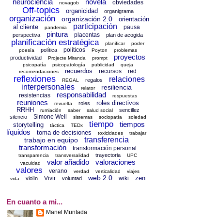
neurociencia
novela
obviedades
novagob
Off-topics
organicidad
organigrama
organización
organización 2.0
orientación
participación
al cliente
pausa
pandemia
pintura
placentas
perspectiva
plan de acogida
planificación estratégica
planificar
poder
políticos
política
poesía
Poyton
problemas
proyectos
productividad
Projecte Miranda
prompt
psicopatía
psicopatología
publicidad
queja
recuerdos
recursos
red
recomendaciones
reflexiones
relaciones
regalos
REGAL
interpersonales
resiliencia
relator
responsabilidad
resistencias
respuestas
reuniones
roles directivos
roles
revuelta
RRHH
sencillez
rumiación
saber
salud social
Simone Weil
silencio
sistemas
sociopatía
soledad
tiempo
tiempos
storytelling
táctica
TEDx
líquidos
toma de decisiones
toxicidades
trabajar
transferencia
trabajo en equipo
transformación
transformación personal
trayectoria
transparencia
transversalidad
UPC
valor añadido
valoraciones
vacuidad
valores
verano
verdad
verticalidad
viajes
web 2.0
zen
Vivir
wiki
violín
voluntad
vida
En cuanto a mi...
Manel Muntada