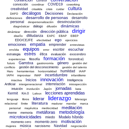
contención
control
COVID19
convicción
coordinar
coworking
cultura
creatividad
crisalida
crisis
cuidar
decálogos
Decisiones
DAFO
Declaración
desarrollo de personas
desarrollo
definiciones
personal
desvinculación
despersonalización
dinámicas
diálogo
diagnósticar
difusión
dirigir
dirección pública
dirección
dinámizar
dMudanza
diseño
EAPC
EBAP
EBEP
ego
EDO/CEJFE
efectividad
ejercicios
empatía
emociones
emprender
entrevistas
equipos
escuchar
escribir
envídia
error
estrés
ética
estrategia
evaluación
exocerebro
formación
filosofía
fororedca1
experiencias
Garrotxa
género
futuro
gastronomía
gestión del
gestión del desconocimiento
conflicto
gestión del talento
humildad
Haru
herramientas
horizontalidad
IAAP
incertidumbre
IAPH
improvisar
INAP
infantilismo
innovación
Inicios
Inteligencia
iniactiva
interrelación
Artificial
intergeneracional
introspección
jornadas
intuición
involución
Japón
kata
lecciones aprendidas
Kermit
Km.0
Laloux
liderazgo
liderar
lenguaje
libros
liderazgo
literatura
relacional
límite
madurar
mandar
marca
meditación
personal
mayéutica
mediocridad
metáforas
metodología
meme
memoria
microtoxicidades
Modelo híbrido
miedo
motivación
momento zero
momento cero
música
Navidad
narcisismo
mujeres
negociación