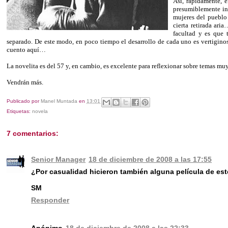
Así, rápidamente, 
presumiblemente ind
mujeres del pueblo
cierta retirada ari
facultad y es que
separado. De este modo, en poco tiempo el desarrollo de cada uno es vertiginos
cuento aquí…
La novelita es del 57 y, en cambio, es excelente para reflexionar sobre temas mu
Vendrán más.
Publicado por
Manel Muntada
en
13:01
Etiquetas:
novela
7 comentarios:
Senior Manager
18 de diciembre de 2008 a las 17:55
¿Por casualidad hicieron también alguna película de est
SM
Responder
Anónimo
18 de diciembre de 2008 a las 22:33