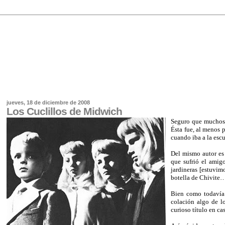
jueves, 18 de diciembre de 2008
Los Cuclillos de Midwich
Seguro que muchos 
Ésta fue, al menos 
cuando iba a la escu
Del mismo autor e
que sufrió el ami
jardineras [estuvim
botella de Chivite…
Bien como todavía 
colación algo de l
curioso título en ca