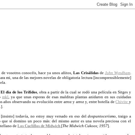
de vosotros conocéis, hace ya unos añitos,
Las Crisálidas
de
John Wyndham
.
para mi, una de las mejores novelas de obligatoria lectura [incomprensiblemente]
ela.
s
El día de los Trífidos
, obra a partir de la cual se rodó una película en Sitges y
go
mkl
, ya que unas esporas de esas malditas plantas anidaron en sus cuidadas
os años observando su evolución entre arroz y arroz y, entre botella de
Chivite
y
].
[insisto] todavía, no estoy muy versado en eso del
dospuntocerismo
, traigo a
o que sí domino un poco más: del mismo autor es una novela preciosa con el
stellano de
Los Cuclillos de Midwich
[
The Midwich Cukoos; 1957
].