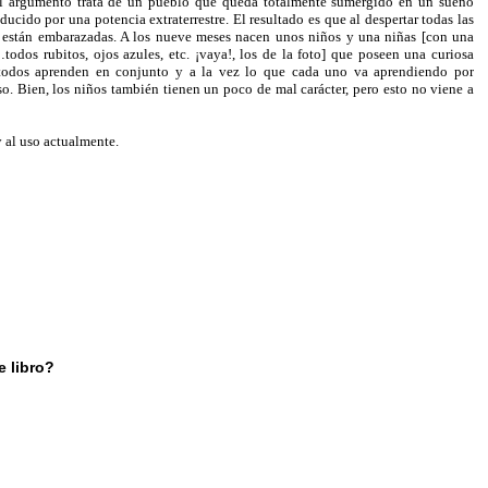
el argumento trata de un pueblo que queda totalmente sumergido en un sueño
ucido por una potencia extraterrestre. El resultado es que al despertar todas las
 están embarazadas. A los nueve meses nacen unos niños y una niñas [con una
a…todos rubitos, ojos azules, etc. ¡vaya!, los de la foto] que poseen una curiosa
 todos aprenden en conjunto y a la vez lo que cada uno va aprendiendo por
o. Bien, los niños también tienen un poco de mal carácter, pero esto no viene a
y al uso actualmente.
e libro?