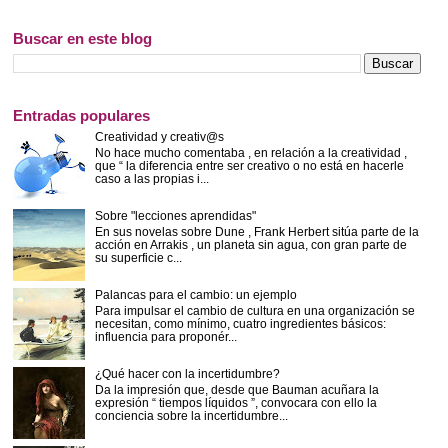
Buscar en este blog
Entradas populares
Creatividad y creativ@s
No hace mucho comentaba , en relación a la creatividad ,
que “ la diferencia entre ser creativo o no está en hacerle
caso a las propias i...
Sobre "lecciones aprendidas"
En sus novelas sobre Dune , Frank Herbert sitúa parte de la
acción en Arrakis , un planeta sin agua, con gran parte de
su superficie c...
Palancas para el cambio: un ejemplo
Para impulsar el cambio de cultura en una organización se
necesitan, como mínimo, cuatro ingredientes básicos:
influencia para proponér...
¿Qué hacer con la incertidumbre?
Da la impresión que, desde que Bauman acuñara la
expresión “ tiempos líquidos ”, convocara con ello la
conciencia sobre la incertidumbre...