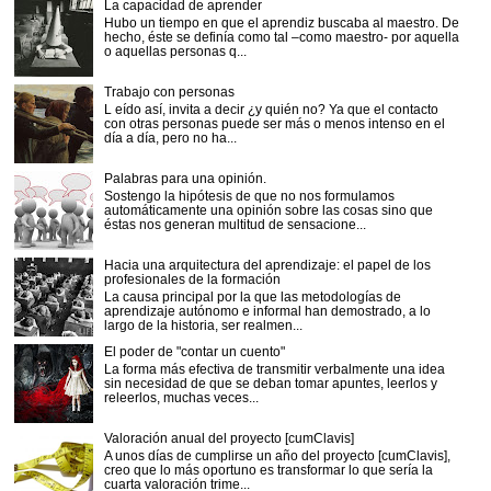
La capacidad de aprender
Hubo un tiempo en que el aprendiz buscaba al maestro. De
hecho, éste se definía como tal –como maestro- por aquella
o aquellas personas q...
Trabajo con personas
L eído así, invita a decir ¿y quién no? Ya que el contacto
con otras personas puede ser más o menos intenso en el
día a día, pero no ha...
Palabras para una opinión.
Sostengo la hipótesis de que no nos formulamos
automáticamente una opinión sobre las cosas sino que
éstas nos generan multitud de sensacione...
Hacia una arquitectura del aprendizaje: el papel de los
profesionales de la formación
La causa principal por la que las metodologías de
aprendizaje autónomo e informal han demostrado, a lo
largo de la historia, ser realmen...
El poder de "contar un cuento"
La forma más efectiva de transmitir verbalmente una idea
sin necesidad de que se deban tomar apuntes, leerlos y
releerlos, muchas veces...
Valoración anual del proyecto [cumClavis]
A unos días de cumplirse un año del proyecto [cumClavis],
creo que lo más oportuno es transformar lo que sería la
cuarta valoración trime...