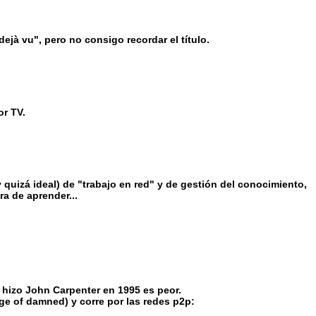
dejà vu", pero no consigo recordar el título.
or TV.
y quizá ideal) de "trabajo en red" y de gestión del conocimiento,
a de aprender...
e hizo John Carpenter en 1995 es peor.
age of damned) y corre por las redes p2p: