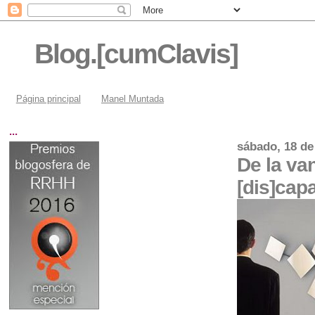
Blog.[cumClavis]
Página principal
Manel Muntada
...
sábado, 18 de
De la va
[dis]capa