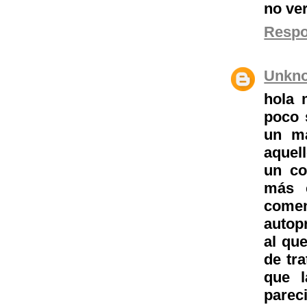
no ver
Resp
Unkn
hola 
poco 
un ma
aquell
un co
más 
come
autop
al qu
de tra
que 
parec