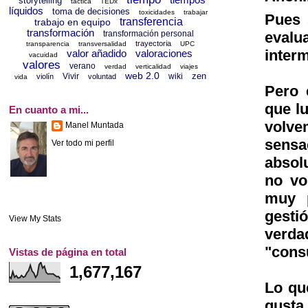
storytelling
táctica
TEDx
líquidos
toma de decisiones
toxicidades
trabajar
Pues 
transferencia
trabajo en equipo
transformación
evalu
transformación personal
trayectoria
transparencia
transversalidad
UPC
inter
valor añadido
valoraciones
vacuidad
valores
verano
verdad
verticalidad
viajes
web 2.0
zen
Vivir
wiki
violín
voluntad
vida
Pero 
que l
En cuanto a mi...
volve
Manel Muntada
sensa
Ver todo mi perfil
absol
no vo
muy p
gesti
View My Stats
verd
"consu
Vistas de página en total
1,677,167
Lo qu
gusta 