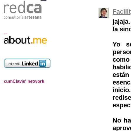
Facil
jajaja
la sin
...
Yo s
perso
como 
habili
están
cumClavis' network
esenc
inici
redi
espec
No ha
apro