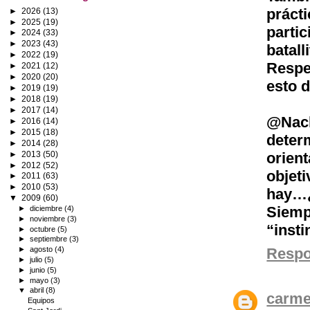
práct
►
2026
(13)
►
2025
(19)
parti
►
2024
(33)
►
2023
(43)
batall
►
2022
(19)
Respe
►
2021
(12)
►
2020
(20)
esto 
►
2019
(19)
►
2018
(19)
►
2017
(14)
@Nac
►
2016
(14)
►
2015
(18)
dete
►
2014
(28)
►
2013
(50)
orien
►
2012
(52)
objet
►
2011
(63)
►
2010
(53)
hay…¿
▼
2009
(60)
Siemp
►
diciembre
(4)
►
noviembre
(3)
“inst
►
octubre
(5)
►
septiembre
(3)
►
agosto
(4)
Resp
►
julio
(5)
►
junio
(5)
►
mayo
(3)
▼
abril
(8)
carm
Equipos