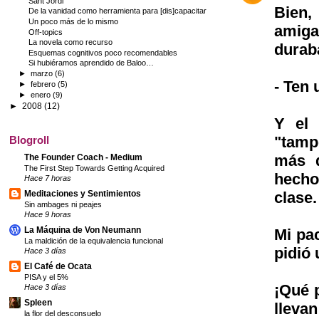
Sant Jordi
Bien,
De la vanidad como herramienta para [dis]capacitar
Un poco más de lo mismo
amiga
Off-topics
La novela como recurso
duraba
Esquemas cognitivos poco recomendables
Si hubiéramos aprendido de Baloo…
►
marzo
(6)
- Ten 
►
febrero
(5)
►
enero
(9)
►
2008
(12)
Y el 
"tamp
Blogroll
más q
The Founder Coach - Medium
The First Step Towards Getting Acquired
hecho 
Hace 7 horas
clase.
Meditaciones y Sentimientos
Sin ambages ni peajes
Hace 9 horas
La Máquina de Von Neumann
Mi pa
La maldición de la equivalencia funcional
pidió
Hace 3 días
El Café de Ocata
PISA y el 5%
¡Qué 
Hace 3 días
Spleen
lleva
la flor del desconsuelo