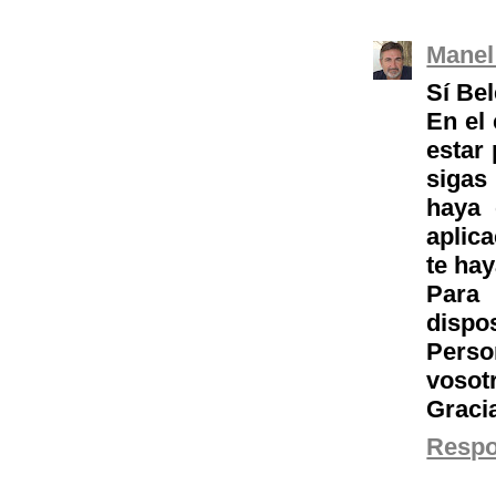
Manel
Sí Bel
En el
estar 
sigas
haya 
aplic
te ha
Para 
dispos
Pers
vosot
Gracia
Resp