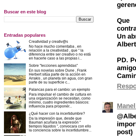
gerenc
Buscar en este blog
Que 
contr
Entradas populares
Un ab
Creatividad y creativ@s
Alber
No hace mucho comentaba , en
relación a la creatividad , que “ la
diferencia entre ser creativo o no está
en hacerle caso a las propias i...
PD. P
Sobre "lecciones aprendidas"
amigo
En sus novelas sobre Dune , Frank
Camin
Herbert sitúa parte de la acción en
Arrakis , un planeta sin agua, con gran
parte de su superficie c...
Resp
Palancas para el cambio: un ejemplo
Para impulsar el cambio de cultura en
una organización se necesitan, como
mínimo, cuatro ingredientes básicos:
Manel
influencia para proponér...
¿Qué hacer con la incertidumbre?
@Alb
Da la impresión que, desde que
impor
Bauman acuñara la expresión “
tiempos líquidos ”, convocara con ello
post)
la conciencia sobre la incertidumbre...