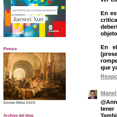
En es
criti
deber
objeto
En e
Pintura
(pres
rompe
que y
Resp
Manel
@Anna
Gonzalo Bilbao [1915]
tener
Tamb
Archivo del blog