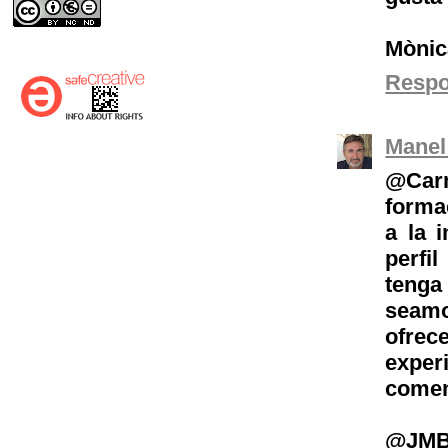
Mònic
Resp
Manel
@Carm
forma
a la 
perfi
tenga
seamo
ofrec
expe
comen
@JMB,