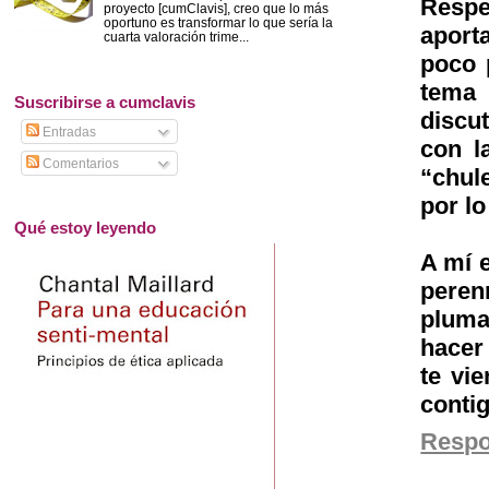
Respe
proyecto [cumClavis], creo que lo más
oportuno es transformar lo que sería la
aport
cuarta valoración trime...
poco p
tema 
Suscribirse a cumclavis
discut
Entradas
con l
Comentarios
“chul
por lo
Qué estoy leyendo
A mí 
peren
pluma
hacer 
te vie
conti
Resp