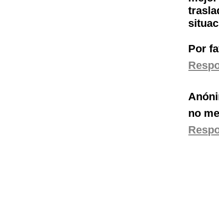
trasl
situa
Por f
Resp
Anón
no me
Resp