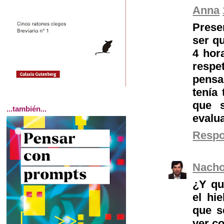
Anna
Presen
ser q
4 hor
respe
pensa
tenía
que s
...también...
evalua
Resp
Nach
¿Y qu
el hi
que s
ver co