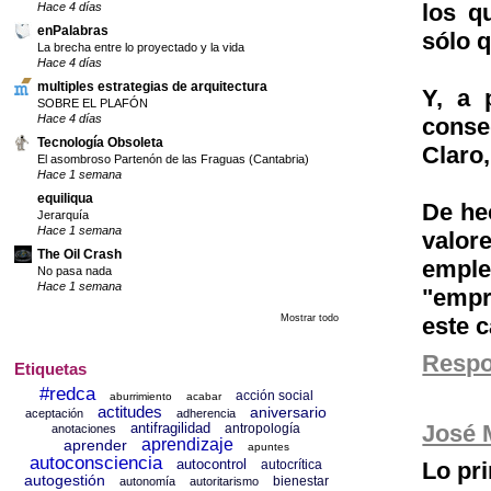
los q
Hace 4 días
enPalabras
sólo q
La brecha entre lo proyectado y la vida
Hace 4 días
multiples estrategias de arquitectura
Y, a 
SOBRE EL PLAFÓN
Hace 4 días
conse
Tecnología Obsoleta
Claro
El asombroso Partenón de las Fraguas (Cantabria)
Hace 1 semana
equiliqua
De he
Jerarquía
Hace 1 semana
valor
The Oil Crash
empl
No pasa nada
Hace 1 semana
"empr
este c
Mostrar todo
Resp
Etiquetas
#redca
acción social
aburrimiento
acabar
actitudes
aniversario
aceptación
adherencia
José 
antifragilidad
antropología
anotaciones
aprendizaje
aprender
apuntes
autoconsciencia
autocontrol
Lo pr
autocrítica
autogestión
bienestar
autonomía
autoritarismo