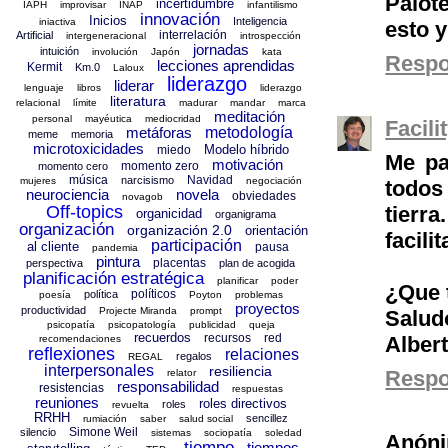
Palot
incertidumbre
IAPH
improvisar
INAP
infantilismo
innovación
Inicios
Inteligencia
iniactiva
esto y
interrelación
Artificial
intergeneracional
introspección
jornadas
intuición
involución
Japón
kata
Resp
lecciones aprendidas
Kermit
Km.0
Laloux
liderazgo
liderar
lenguaje
libros
liderazgo
literatura
relacional
límite
madurar
mandar
marca
meditación
personal
mayéutica
mediocridad
Facil
metáforas
metodología
meme
memoria
microtoxicidades
Modelo híbrido
miedo
Me pa
motivación
momento zero
momento cero
música
Navidad
narcisismo
mujeres
negociación
todos
neurociencia
novela
obviedades
novagob
tierr
Off-topics
organicidad
organigrama
organización
organización 2.0
orientación
facili
participación
al cliente
pausa
pandemia
pintura
placentas
perspectiva
plan de acogida
planificación estratégica
planificar
poder
¿Que 
políticos
política
poesía
Poyton
problemas
proyectos
productividad
Projecte Miranda
prompt
Salud
psicopatía
psicopatología
publicidad
queja
recuerdos
recursos
red
Alber
recomendaciones
reflexiones
relaciones
regalos
REGAL
interpersonales
resiliencia
Resp
relator
responsabilidad
resistencias
respuestas
reuniones
roles directivos
roles
revuelta
RRHH
sencillez
rumiación
saber
salud social
Simone Weil
silencio
sistemas
sociopatía
soledad
Anón
tiempo
tiempos