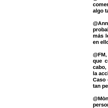
comen
algo t
@Anna
proba
más l
en ello
@FM, 
que c
cabo,
la acc
Caso 
tan p
@Mòni
perso