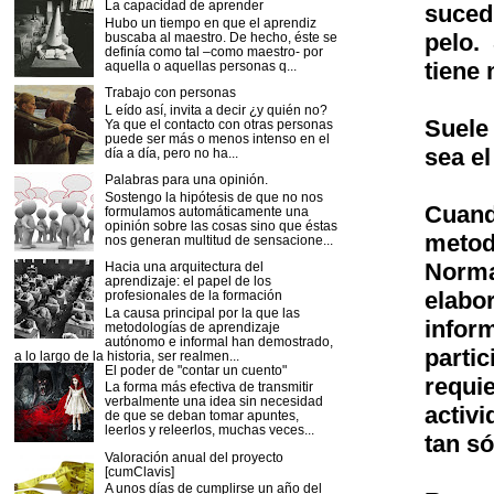
La capacidad de aprender
suced
Hubo un tiempo en que el aprendiz
pelo.
buscaba al maestro. De hecho, éste se
definía como tal –como maestro- por
tiene
aquella o aquellas personas q...
Trabajo con personas
L eído así, invita a decir ¿y quién no?
Suele
Ya que el contacto con otras personas
puede ser más o menos intenso en el
sea el
día a día, pero no ha...
Palabras para una opinión.
Sostengo la hipótesis de que no nos
Cuand
formulamos automáticamente una
opinión sobre las cosas sino que éstas
metod
nos generan multitud de sensacione...
Norma
Hacia una arquitectura del
aprendizaje: el papel de los
elab
profesionales de la formación
La causa principal por la que las
infor
metodologías de aprendizaje
autónomo e informal han demostrado,
parti
a lo largo de la historia, ser realmen...
El poder de "contar un cuento"
requi
La forma más efectiva de transmitir
verbalmente una idea sin necesidad
activi
de que se deban tomar apuntes,
leerlos y releerlos, muchas veces...
tan s
Valoración anual del proyecto
[cumClavis]
A unos días de cumplirse un año del