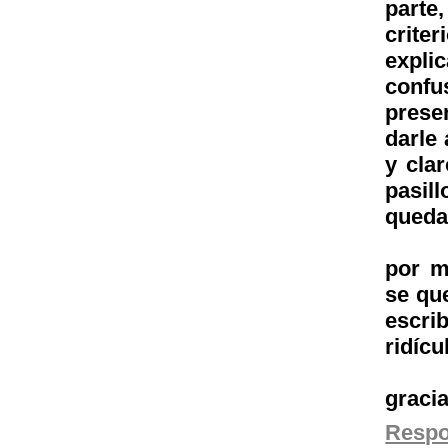
parte
crite
expli
confu
prese
darle
y cla
pasil
queda
por m
se qu
escri
ridícu
gracia
Resp