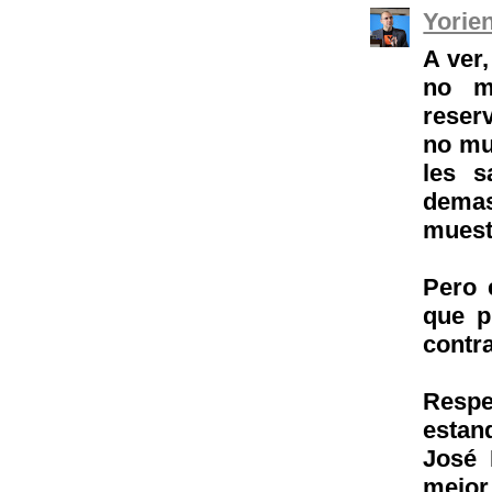
Yorie
A ver
no m
reser
no mu
les s
demas
muest
Pero 
que p
contr
Respe
estan
José 
mejo