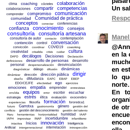
pasart
colaboración
coaching
clima
cócteles
Un sa
competencias
compartir
colaboraciones
comunicación
compromiso
comprender
Resp
Comunidad de práctica
comunidad
conceptos
conferencias
conectar
conocimiento
confianza
consejos
consultoría
consultoría artesana
Manel
consultoría de autor
contemplación
contacto
conversación
contención
control
@Anna
COVID19
convicción
coordinar
coworking
cultura
creatividad
crisalida
crisis
cuidar
en la
decálogos
Decisiones
DAFO
Declaración
desarrollo de personas
mucho
desarrollo
definiciones
personal
desvinculación
despersonalización
en es
dinámicas
diálogo
diagnósticar
difusión
dirigir
dirección pública
dirección
dinámizar
lo qu
dMudanza
diseño
EAPC
EBAP
EBEP
ego
norte
EDO/CEJFE
efectividad
ejercicios
empatía
emociones
emprender
entrevistas
En t
equipos
escuchar
escribir
envídia
error
estrés
ética
estrategia
evaluación
exocerebro
organ
formación
filosofía
fororedca1
experiencias
de ot
Garrotxa
género
futuro
gastronomía
gestión del
gestión del desconocimiento
conflicto
gestión del talento
encue
humildad
Haru
herramientas
horizontalidad
IAAP
incertidumbre
IAPH
improvisar
INAP
infantilismo
encon
innovación
Inicios
Inteligencia
iniactiva
interrelación
Artificial
intergeneracional
introspección
ella.