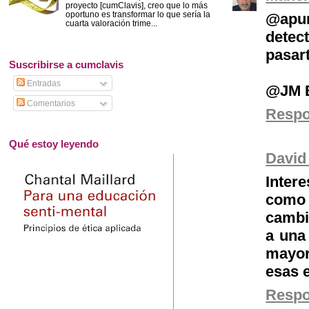
proyecto [cumClavis], creo que lo más
oportuno es transformar lo que sería la
@apu
cuarta valoración trime...
detec
pasart
Suscribirse a cumclavis
Entradas
@JM B
Comentarios
Resp
Qué estoy leyendo
David
Inter
como 
cambi
a una
mayor
esas 
Resp