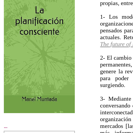
propias, entre
1- Los mode
organizacione
pensados para
actuales. Re
The future o
2- El cambio 
permanentes,
genere la re
para poder 
surgiendo.
3- Mediante 
conversando 
interconec
organización
mercados [las
...
más informa