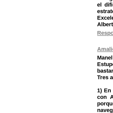
el di
estrat
Excele
Alber
Resp
Amali
Manel
Estu
basta
Tres 
1) En
con A
porqu
naveg