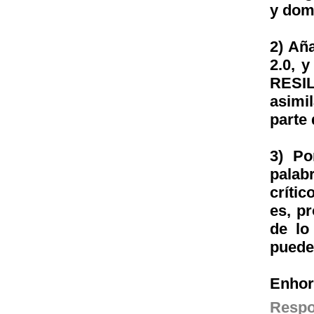
y dome
2) Aña
2.0, y
RESIL
asimi
parte
3) Po
palab
críti
es, p
de lo
puede 
Enhor
Resp