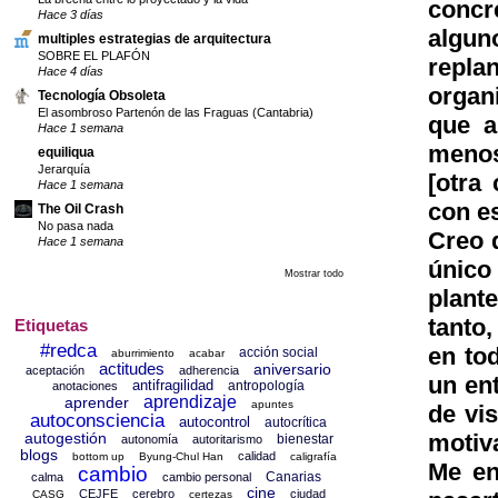
concr
Hace 3 días
algun
multiples estrategias de arquitectura
SOBRE EL PLAFÓN
repla
Hace 4 días
organi
Tecnología Obsoleta
El asombroso Partenón de las Fraguas (Cantabria)
que a
Hace 1 semana
menos
equiliqua
Jerarquía
[otra
Hace 1 semana
con e
The Oil Crash
No pasa nada
Creo 
Hace 1 semana
único
Mostrar todo
plant
tanto
Etiquetas
#redca
en to
acción social
aburrimiento
acabar
actitudes
aniversario
aceptación
adherencia
un ent
antifragilidad
antropología
anotaciones
aprendizaje
aprender
apuntes
de vi
autoconsciencia
autocontrol
autocrítica
motiva
autogestión
bienestar
autonomía
autoritarismo
blogs
calidad
bottom up
Byung-Chul Han
caligrafía
Me en
cambio
Canarias
calma
cambio personal
cine
CEJFE
cerebro
ciudad
CASG
certezas