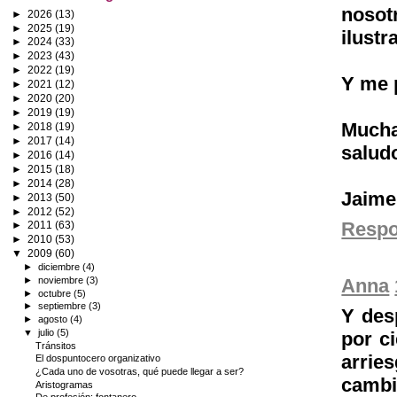
nosot
►
2026
(13)
►
2025
(19)
ilustr
►
2024
(33)
►
2023
(43)
►
2022
(19)
Y me p
►
2021
(12)
►
2020
(20)
►
2019
(19)
Mucha
►
2018
(19)
►
2017
(14)
salud
►
2016
(14)
►
2015
(18)
►
2014
(28)
Jaime
►
2013
(50)
►
2012
(52)
Resp
►
2011
(63)
►
2010
(53)
▼
2009
(60)
►
diciembre
(4)
►
noviembre
(3)
Anna
►
octubre
(5)
►
septiembre
(3)
Y des
►
agosto
(4)
▼
julio
(5)
por c
Tránsitos
arrie
El dospuntocero organizativo
¿Cada uno de vosotras, qué puede llegar a ser?
cambi
Aristogramas