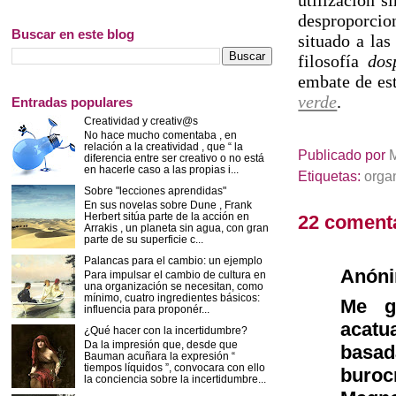
utilización s
desproporcio
Buscar en este blog
situado a las
filosofía
dos
embate de es
verde
.
Entradas populares
Creatividad y creativ@s
No hace mucho comentaba , en
relación a la creatividad , que “ la
Publicado por
diferencia entre ser creativo o no está
en hacerle caso a las propias i...
Etiquetas:
orga
Sobre "lecciones aprendidas"
En sus novelas sobre Dune , Frank
Herbert sitúa parte de la acción en
22 coment
Arrakis , un planeta sin agua, con gran
parte de su superficie c...
Palancas para el cambio: un ejemplo
Anón
Para impulsar el cambio de cultura en
una organización se necesitan, como
mínimo, cuatro ingredientes básicos:
Me g
influencia para proponér...
acatu
¿Qué hacer con la incertidumbre?
Da la impresión que, desde que
basad
Bauman acuñara la expresión “
tiempos líquidos ”, convocara con ello
buroc
la conciencia sobre la incertidumbre...