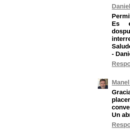
Danie
Permit
Es e
dosp
inter
Salud
- Dani
Resp
Manel
Graci
place
conve
Un ab
Resp