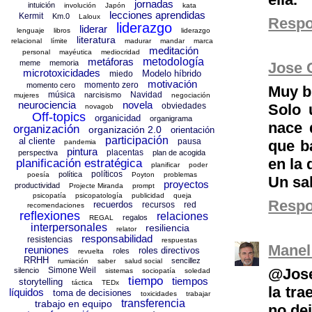
jornadas
intuición
involución
Japón
kata
lecciones aprendidas
Kermit
Km.0
Laloux
Resp
liderazgo
liderar
lenguaje
libros
liderazgo
literatura
relacional
límite
madurar
mandar
marca
meditación
personal
mayéutica
mediocridad
metáforas
metodología
meme
memoria
Jose 
microtoxicidades
Modelo híbrido
miedo
motivación
momento zero
momento cero
Muy b
música
Navidad
narcisismo
mujeres
negociación
neurociencia
novela
Solo 
obviedades
novagob
Off-topics
organicidad
organigrama
nace 
organización
organización 2.0
orientación
participación
al cliente
pausa
que b
pandemia
pintura
placentas
perspectiva
plan de acogida
en la
planificación estratégica
planificar
poder
políticos
política
poesía
Poyton
problemas
Un sa
proyectos
productividad
Projecte Miranda
prompt
psicopatía
psicopatología
publicidad
queja
Resp
recuerdos
recursos
red
recomendaciones
reflexiones
relaciones
regalos
REGAL
interpersonales
resiliencia
relator
responsabilidad
resistencias
respuestas
Manel
reuniones
roles directivos
roles
revuelta
RRHH
sencillez
rumiación
saber
salud social
@Jose
Simone Weil
silencio
sistemas
sociopatía
soledad
tiempo
tiempos
storytelling
táctica
TEDx
la tr
líquidos
toma de decisiones
toxicidades
trabajar
transferencia
trabajo en equipo
no dej