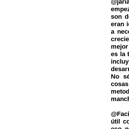
@jari
empeza
son d
eran 
a nec
creci
mejor
es la
inclu
desar
No sé
cosas
metod
manch
@Faci
útil 
eso, 