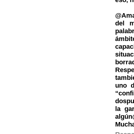
@Amal
del m
palab
ámbit
capa
situa
borra
Respe
tambi
uno d
“con
dospu
la ga
algún
Mucha