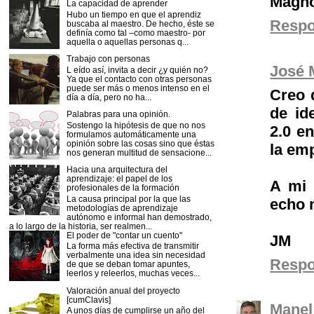
Magno
La capacidad de aprender
Hubo un tiempo en que el aprendiz
Resp
buscaba al maestro. De hecho, éste se
definía como tal –como maestro- por
aquella o aquellas personas q...
Trabajo con personas
José 
L eído así, invita a decir ¿y quién no?
Ya que el contacto con otras personas
puede ser más o menos intenso en el
Creo 
día a día, pero no ha...
de id
Palabras para una opinión.
Sostengo la hipótesis de que no nos
2.0 e
formulamos automáticamente una
opinión sobre las cosas sino que éstas
la emp
nos generan multitud de sensacione...
Hacia una arquitectura del
aprendizaje: el papel de los
A mi 
profesionales de la formación
La causa principal por la que las
echo 
metodologías de aprendizaje
autónomo e informal han demostrado,
a lo largo de la historia, ser realmen...
El poder de "contar un cuento"
JM
La forma más efectiva de transmitir
verbalmente una idea sin necesidad
Resp
de que se deban tomar apuntes,
leerlos y releerlos, muchas veces...
Valoración anual del proyecto
[cumClavis]
Manel
A unos días de cumplirse un año del