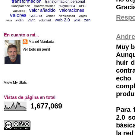
transformación
transformación personal
Graci
trayectoria
transparencia
transversalidad
UPC
valor añadido
valoraciones
vacuidad
valores
Resp
verano
verdad
verticalidad
viajes
web 2.0
zen
Vivir
wiki
violín
voluntad
vida
En cuanto a mi...
Andre
Manel Muntada
Muy bu
Ver todo mi perfil
Aunqu
huir 
contr
echo 
View My Stats
compl
produ
Vistas de página en total
1,677,069
Para 
2.0 s
básic
la re