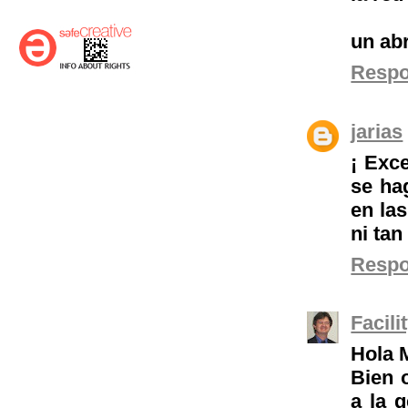
un ab
Resp
jarias
¡ Exc
se ha
en la
ni ta
Resp
Facil
Hola 
Bien 
a la 