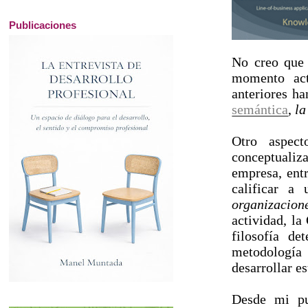
Publicaciones
No creo que 
momento act
anteriores ha
semántica
,
la
Otro aspec
conceptualiz
empresa, entr
calificar a
organizacion
actividad, la
filosofía d
metodología 
desarrollar e
Desde mi p