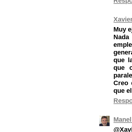
Resp
Xavie
Muy e
Nada 
emple
gener
que l
que c
parale
Creo 
que e
Resp
Manel
@Xavi