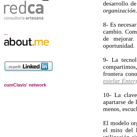
desarrollo d
organización
8- Es necesa
cambio. Comp
...
de mejorar.
oportunidad.
9- La tecnol
compartimos
frontera con
estelar Enter
cumClavis' network
10- La clave
apartarse de 
menos, escuc
El modelo org
el mito del 