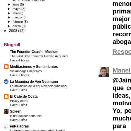
De profesión: fontanero
menor
►
junio
(5)
►
mayo
(3)
prima
►
abril
(8)
mejor
►
marzo
(6)
►
febrero
(5)
públi
►
enero
(9)
►
2008
(12)
recor
aboga
Blogroll
Resp
The Founder Coach - Medium
The First Step Towards Getting Acquired
Hace 4 horas
Meditaciones y Sentimientos
Manel
Sin ambages ni peajes
Hace 7 horas
@Jaim
La Máquina de Von Neumann
La maldición de la equivalencia funcional
que c
Hace 3 días
ideas
El Café de Ocata
PISA y el 5%
motiva
Hace 3 días
Yo, p
Spleen
la flor del desconsuelo
mucho
Hace 3 días
para
enPalabras
La brecha entre lo proyectado y la vida