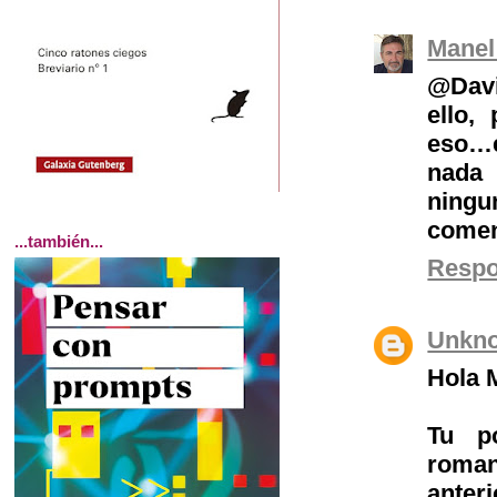
Manel
@Davi
ello,
eso…e
nada 
ningu
comen
...también...
Resp
Unkn
Hola 
Tu p
roma
anter