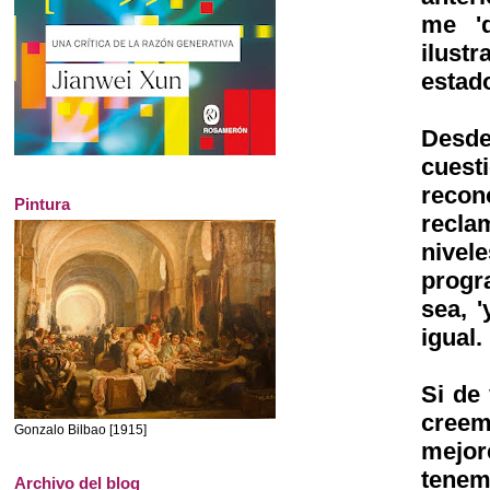
me 'd
ilust
estado
Desd
cues
recon
Pintura
recla
nivel
progra
sea, '
igual.
Si de
creem
Gonzalo Bilbao [1915]
mejor
tenem
Archivo del blog