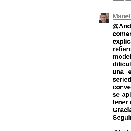
Manel
@And
comen
expli
refie
model
dific
una e
serie
conve
se apl
tener 
Grac
Segui