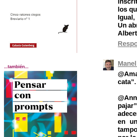
inscri
los q
Igual,
Un ab
Alber
Resp
Manel
...también...
@Amal
cata”
@Anna
pajar
adece
en u
tampo