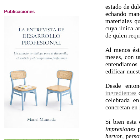
estado de dul
Publicaciones
echando mano
materiales q
cuya única am
de quien requ
Al menos ést
meses, con u
entendíamos
edificar nues
Desde ento
ingredientes
q
celebrada e
concretan en
Si bien esta
impresiones
p
hervor
, pers