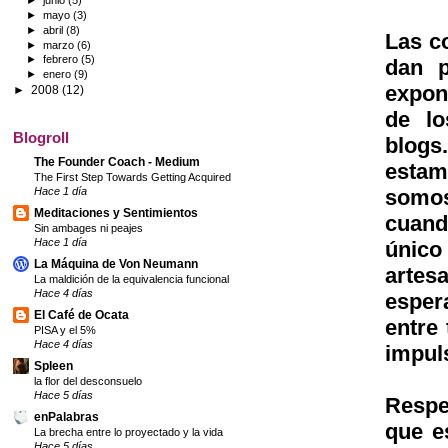
►
junio
(5)
►
mayo
(3)
►
abril
(8)
Las c
►
marzo
(6)
►
febrero
(5)
dan p
►
enero
(9)
expon
►
2008
(12)
de l
Blogroll
blog
The Founder Coach - Medium
estam
The First Step Towards Getting Acquired
somos
Hace 1 día
Meditaciones y Sentimientos
cuand
Sin ambages ni peajes
Hace 1 día
único
La Máquina de Von Neumann
artes
La maldición de la equivalencia funcional
Hace 4 días
esper
El Café de Ocata
entre
PISA y el 5%
Hace 4 días
impul
Spleen
la flor del desconsuelo
Hace 5 días
Respe
enPalabras
que e
La brecha entre lo proyectado y la vida
Hace 5 días