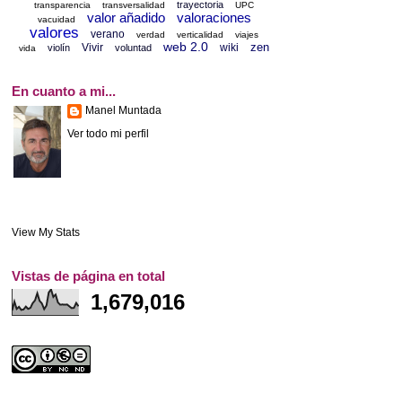
trayectoria
transparencia
transversalidad
UPC
valor añadido
valoraciones
vacuidad
valores
verano
verdad
verticalidad
viajes
web 2.0
zen
Vivir
wiki
violín
voluntad
vida
En cuanto a mi...
Manel Muntada
Ver todo mi perfil
View My Stats
Vistas de página en total
1,679,016