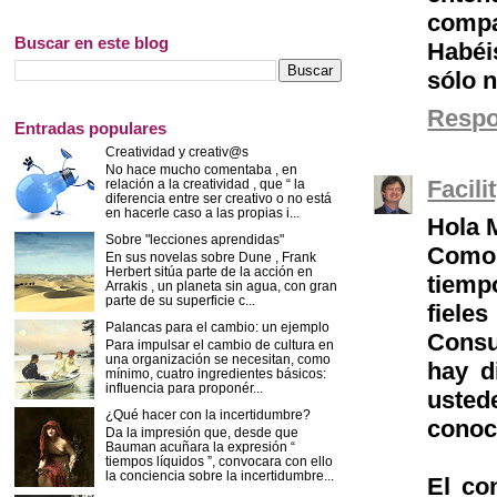
compa
Buscar en este blog
Habéi
sólo n
Resp
Entradas populares
Creatividad y creativ@s
No hace mucho comentaba , en
Facil
relación a la creatividad , que “ la
diferencia entre ser creativo o no está
en hacerle caso a las propias i...
Hola 
Sobre "lecciones aprendidas"
Como 
En sus novelas sobre Dune , Frank
Herbert sitúa parte de la acción en
tiemp
Arrakis , un planeta sin agua, con gran
parte de su superficie c...
fiel
Palancas para el cambio: un ejemplo
Consu
Para impulsar el cambio de cultura en
una organización se necesitan, como
hay d
mínimo, cuatro ingredientes básicos:
influencia para proponér...
usted
¿Qué hacer con la incertidumbre?
conoc
Da la impresión que, desde que
Bauman acuñara la expresión “
tiempos líquidos ”, convocara con ello
la conciencia sobre la incertidumbre...
El co