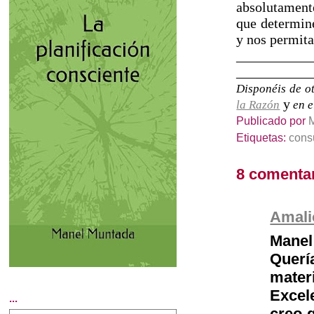
absolutament
que determine
y nos permita
___________
___________
Disponéis de ot
y
la Razón
en e
Publicado por
Etiquetas:
cons
8 comentar
Amali
Manel
Querí
mater
Excel
...
creo 