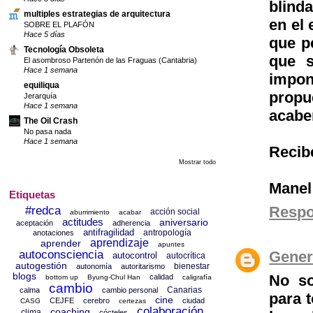
blind
multiples estrategias de arquitectura
en el 
SOBRE EL PLAFÓN
Hace 5 días
que p
Tecnología Obsoleta
que s
El asombroso Partenón de las Fraguas (Cantabria)
Hace 1 semana
impon
equiliqua
propu
Jerarquía
Hace 1 semana
acabe
The Oil Crash
No pasa nada
Hace 1 semana
Recib
Mostrar todo
Manel
Etiquetas
Resp
#redca
acción social
aburrimiento
acabar
actitudes
aniversario
aceptación
adherencia
antifragilidad
antropología
anotaciones
aprendizaje
aprender
apuntes
autoconsciencia
Gener
autocontrol
autocrítica
autogestión
bienestar
autonomía
autoritarismo
blogs
No so
calidad
bottom up
Byung-Chul Han
caligrafía
cambio
Canarias
calma
cambio personal
para 
cine
CEJFE
cerebro
ciudad
CASG
certezas
colaboración
coaching
clima
cócteles