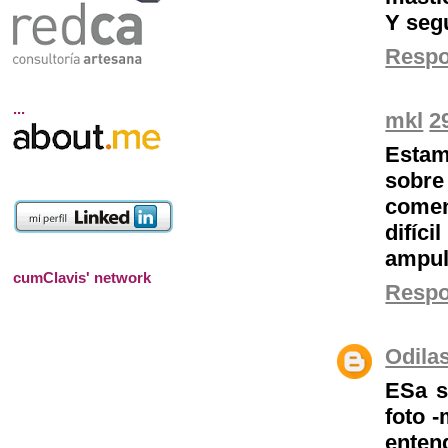
Y seg
Resp
...
mkl
2
Estam
sobre
comen
difíc
ampul
cumClavis' network
Resp
Odila
ESa s
foto -
enten