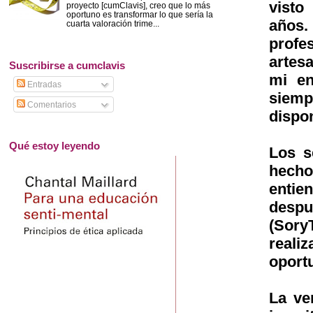
visto
proyecto [cumClavis], creo que lo más
oportuno es transformar lo que sería la
años.
cuarta valoración trime...
profe
artes
Suscribirse a cumclavis
mi en
Entradas
siemp
Comentarios
dispon
Qué estoy leyendo
Los s
hecho
entie
despu
(Sory
reali
oport
La ve