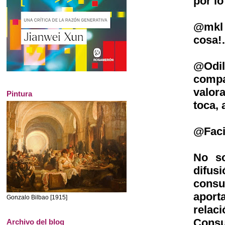
por l
@mkl 
cosa
@Odil
compa
valora
Pintura
toca,
@Faci
No so
difus
consul
aport
Gonzalo Bilbao [1915]
relac
Consu
Archivo del blog