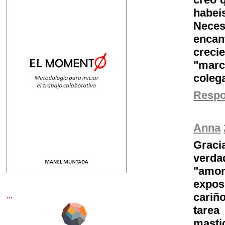
habei
Neces
enca
creci
"marc
colega
Resp
Anna
Graci
verd
"amon
expos
cariño
...
tarea
masti