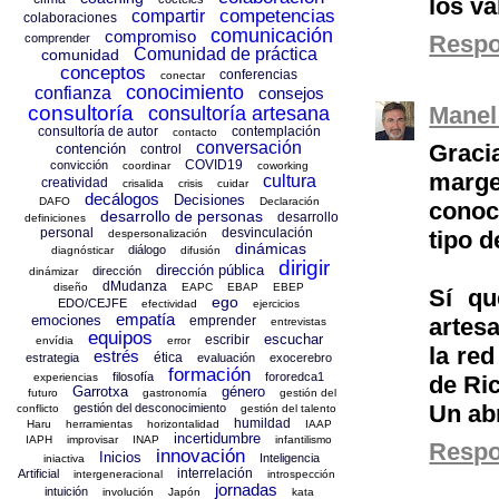
los va
competencias
compartir
colaboraciones
comunicación
compromiso
Resp
comprender
Comunidad de práctica
comunidad
conceptos
conferencias
conectar
conocimiento
confianza
consejos
consultoría
Manel
consultoría artesana
consultoría de autor
contemplación
contacto
conversación
Graci
contención
control
COVID19
convicción
coordinar
coworking
marge
cultura
creatividad
crisalida
crisis
cuidar
decálogos
Decisiones
DAFO
Declaración
conoc
desarrollo de personas
desarrollo
definiciones
personal
desvinculación
tipo d
despersonalización
dinámicas
diálogo
diagnósticar
difusión
dirigir
dirección pública
dirección
dinámizar
dMudanza
diseño
EAPC
EBAP
EBEP
Sí qu
ego
EDO/CEJFE
efectividad
ejercicios
empatía
emociones
emprender
artesa
entrevistas
equipos
escuchar
escribir
envídia
error
la red
estrés
ética
estrategia
evaluación
exocerebro
formación
filosofía
fororedca1
experiencias
de Ric
Garrotxa
género
futuro
gastronomía
gestión del
Un ab
gestión del desconocimiento
conflicto
gestión del talento
humildad
Haru
herramientas
horizontalidad
IAAP
incertidumbre
IAPH
improvisar
INAP
infantilismo
Resp
innovación
Inicios
Inteligencia
iniactiva
interrelación
Artificial
intergeneracional
introspección
jornadas
intuición
involución
Japón
kata