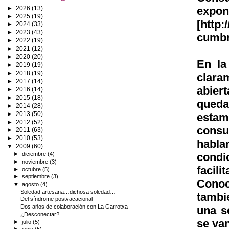
►
2026
(13)
expo
►
2025
(19)
[http
►
2024
(33)
►
2023
(43)
cumbr
►
2022
(19)
►
2021
(12)
►
2020
(20)
En la
►
2019
(19)
►
2018
(19)
clara
►
2017
(14)
abiert
►
2016
(14)
►
2015
(18)
queda
►
2014
(28)
►
2013
(50)
estam
►
2012
(52)
consu
►
2011
(63)
►
2010
(53)
habla
▼
2009
(60)
condi
►
diciembre
(4)
►
noviembre
(3)
facili
►
octubre
(5)
►
septiembre
(3)
Conoc
▼
agosto
(4)
Soledad artesana…dichosa soledad…
tambi
Del síndrome postvacacional
Dos años de colaboración con La Garrotxa
una s
¿Desconectar?
se van
►
julio
(5)