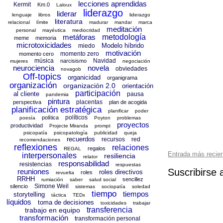
lecciones aprendidas
Kermit
Km.0
Laloux
liderazgo
liderar
lenguaje
libros
liderazgo
literatura
relacional
límite
madurar
mandar
marca
meditación
personal
mayéutica
mediocridad
metáforas
metodología
meme
memoria
microtoxicidades
Modelo híbrido
miedo
motivación
momento zero
momento cero
música
Navidad
narcisismo
mujeres
negociación
neurociencia
novela
obviedades
novagob
Off-topics
organicidad
organigrama
organización
organización 2.0
orientación
participación
al cliente
pausa
pandemia
pintura
placentas
perspectiva
plan de acogida
planificación estratégica
planificar
poder
políticos
política
poesía
Poyton
problemas
proyectos
productividad
Projecte Miranda
prompt
psicopatía
psicopatología
publicidad
queja
recuerdos
recursos
red
recomendaciones
reflexiones
relaciones
regalos
REGAL
Entrada más recie
interpersonales
resiliencia
relator
responsabilidad
resistencias
respuestas
Suscribirse 
reuniones
roles directivos
roles
revuelta
RRHH
sencillez
rumiación
saber
salud social
Simone Weil
silencio
sistemas
sociopatía
soledad
tiempo
tiempos
storytelling
táctica
TEDx
líquidos
toma de decisiones
toxicidades
trabajar
transferencia
trabajo en equipo
transformación
transformación personal