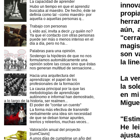
La capacidad de aprender
innov
Hubo un tiempo en que el aprendiz
buscaba al maestro. De hecho, éste se
propi
definía como tal –como maestro- por
aquella o aquellas personas q...
herra
Trabajo con personas
aún, 
L eído así, invita a decir ¿y quién no?
Ya que el contacto con otras personas
"cerr
puede ser más o menos intenso en el
día a día, pero no ha...
magis
Palabras para una opinión.
son va
Sostengo la hipótesis de que no nos
formulamos automáticamente una
la lin
opinión sobre las cosas sino que éstas
nos generan multitud de sensacione...
Hacia una arquitectura del
La ve
aprendizaje: el papel de los
profesionales de la formación
la so
La causa principal por la que las
metodologías de aprendizaje
en mi
autónomo e informal han demostrado,
a lo largo de la historia, ser realmen...
Miguel
El poder de "contar un cuento"
La forma más efectiva de transmitir
verbalmente una idea sin necesidad
"Esti
de que se deban tomar apuntes,
leerlos y releerlos, muchas veces...
He le
Valoración anual del proyecto
ajust
[cumClavis]
A unos días de cumplirse un año del