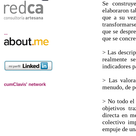
Se construy
elaboraron ta
que a su vez
transformarse
que se despre
...
que se concre
> Las descrip
realmente s
indicadores p
> Las valora
cumClavis' network
menudo, de pe
> No todo el
objetivos tr
directa en m
colectivo im
empuje de u