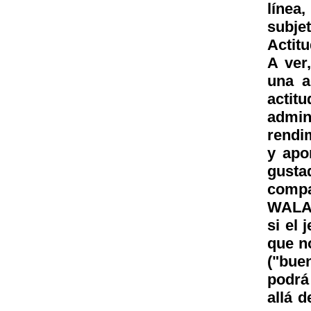
líne
subje
Actitu
A ver
una a
actit
admin
rendi
y apo
gust
compañ
WALAA
si el 
que n
("bue
podrá
allá d