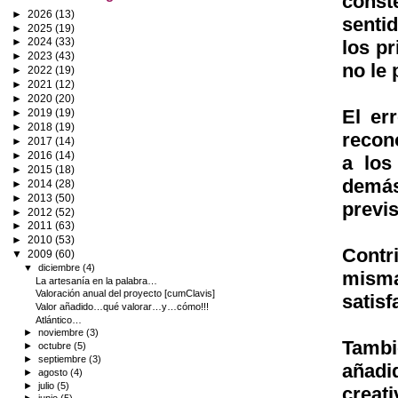
const
►
2026
(13)
senti
►
2025
(19)
►
2024
(33)
los pr
►
2023
(43)
no le
►
2022
(19)
►
2021
(12)
►
2020
(20)
El er
►
2019
(19)
►
2018
(19)
recon
►
2017
(14)
►
2016
(14)
a los
►
2015
(18)
demás
►
2014
(28)
►
2013
(50)
previs
►
2012
(52)
►
2011
(63)
►
2010
(53)
Contr
▼
2009
(60)
▼
diciembre
(4)
misma
La artesanía en la palabra…
Valoración anual del proyecto [cumClavis]
satisf
Valor añadido…qué valorar…y…cómo!!!
Atlántico…
►
noviembre
(3)
Tambi
►
octubre
(5)
►
septiembre
(3)
añadi
►
agosto
(4)
►
julio
(5)
creat