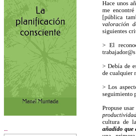
Hace unos añ
me encontré 
[pública ta
valoración 
siguientes cri
> El recono
trabajador@s 
> Debía de e
de cualquier 
> Los aspecto
seguimiento p
Propuse usar
productivida
cultura de l
añadido que 
...
una primera