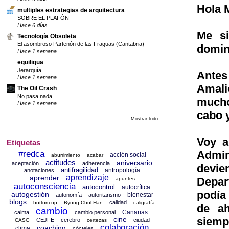
Hola 
multiples estrategias de arquitectura
SOBRE EL PLAFÓN
Hace 6 días
Me si
Tecnología Obsoleta
El asombroso Partenón de las Fraguas (Cantabria)
domin
Hace 1 semana
equiliqua
Jerarquía
Antes
Hace 1 semana
Amali
The Oil Crash
No pasa nada
mucho
Hace 1 semana
cabo 
Mostrar todo
Voy a
Etiquetas
Admin
#redca
acción social
aburrimiento
acabar
actitudes
aniversario
aceptación
adherencia
devie
antifragilidad
antropología
anotaciones
aprendizaje
aprender
Depar
apuntes
autoconsciencia
autocontrol
autocrítica
podía
autogestión
bienestar
autonomía
autoritarismo
blogs
calidad
bottom up
Byung-Chul Han
caligrafía
de ah
cambio
Canarias
calma
cambio personal
cine
siemp
CEJFE
cerebro
ciudad
CASG
certezas
colaboración
coaching
clima
cócteles