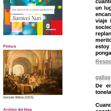
cuant
un lu
encan
viaje
socie
repla
merit
estoy
Pintura
ponga
Resp
gallas
De e
tonel
Gonzalo Bilbao [1915]
Cuan
Archivo del blog