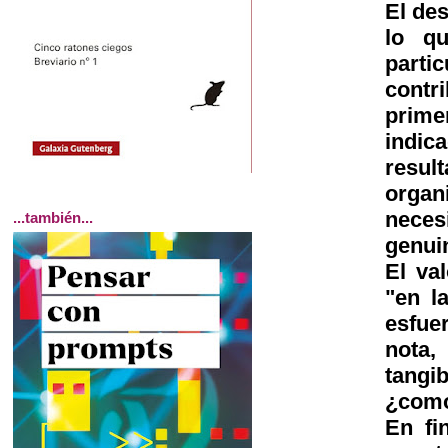
El des
lo qu
parti
contr
prime
indic
resu
orga
neces
...también...
genui
El va
"en l
esfue
nota,
tangib
¿como
En fi