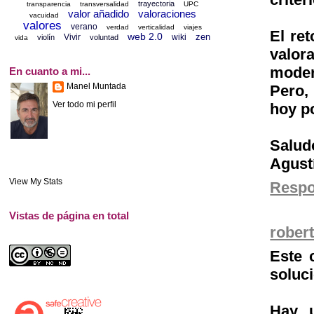
trayectoria
transparencia
transversalidad
UPC
valor añadido
valoraciones
vacuidad
valores
verano
verdad
verticalidad
viajes
El ret
web 2.0
zen
Vivir
wiki
violín
voluntad
vida
valor
moder
En cuanto a mi...
Manel Muntada
Pero, 
Ver todo mi perfil
hoy po
Salud
Agust
View My Stats
Resp
Vistas de página en total
rober
Este 
soluci
Hay u