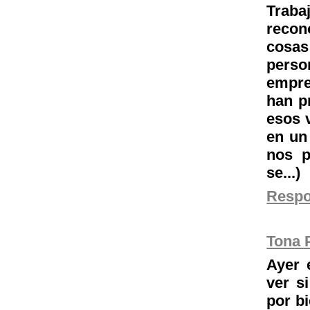
Traba
recon
cosas
pers
empre
han p
esos v
en un
nos p
se...)
Resp
Tona 
Ayer 
ver s
por b