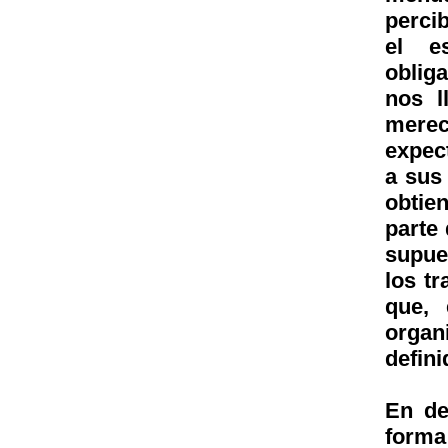
perci
el e
oblig
nos l
mere
expec
a sus
obtie
parte
supue
los t
que, 
organ
defini
En de
forma