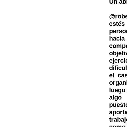
Un ab
@robe
estés
perso
hací
compet
objet
ejerc
dificu
el ca
organ
luego
algo 
puest
aport
trabaj
como 