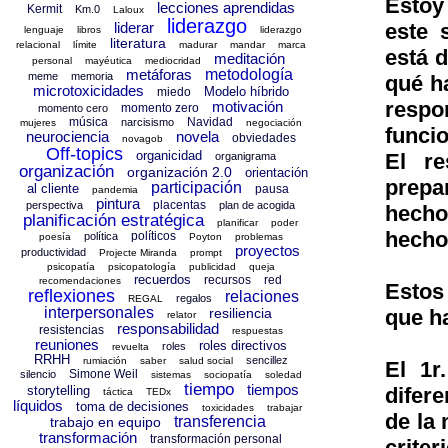
Estoy
lecciones aprendidas
Kermit
Km.0
Laloux
liderazgo
liderar
este 
lenguaje
libros
liderazgo
literatura
relacional
límite
madurar
mandar
marca
está 
meditación
personal
mayéutica
mediocridad
metáforas
metodología
meme
memoria
qué ha
microtoxicidades
Modelo híbrido
miedo
resp
motivación
momento zero
momento cero
música
Navidad
narcisismo
mujeres
negociación
funci
neurociencia
novela
obviedades
novagob
Off-topics
organicidad
El r
organigrama
organización
organización 2.0
orientación
prepa
participación
al cliente
pausa
pandemia
pintura
placentas
perspectiva
plan de acogida
hecho
planificación estratégica
planificar
poder
hecho
políticos
política
poesía
Poyton
problemas
proyectos
productividad
Projecte Miranda
prompt
psicopatía
psicopatología
publicidad
queja
recuerdos
recursos
red
recomendaciones
Estos
reflexiones
relaciones
regalos
REGAL
interpersonales
resiliencia
que ha
relator
responsabilidad
resistencias
respuestas
reuniones
roles directivos
roles
revuelta
RRHH
sencillez
rumiación
saber
salud social
El 1r
Simone Weil
silencio
sistemas
sociopatía
soledad
tiempo
tiempos
storytelling
difer
táctica
TEDx
líquidos
toma de decisiones
toxicidades
trabajar
de la
transferencia
trabajo en equipo
transformación
transformación personal
criter