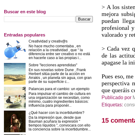
> A los sist
Buscar en este blog
mejora subsi
puedan llega
profesional y
valorado y re
Entradas populares
Creatividad y creativ@s
No hace mucho comentaba , en
> Cada vez qu
relación a la creatividad , que “ la
diferencia entre ser creativo o no está
de las actit
en hacerle caso a las propias i...
apagase la in
Sobre "lecciones aprendidas"
En sus novelas sobre Dune , Frank
Herbert sitúa parte de la acción en
Pues eso, me 
Arrakis , un planeta sin agua, con gran
parte de su superficie c...
perspectiva 
que queráis 
Palancas para el cambio: un ejemplo
Para impulsar el cambio de cultura en
Publicado por
una organización se necesitan, como
mínimo, cuatro ingredientes básicos:
Etiquetas:
consu
influencia para proponér...
¿Qué hacer con la incertidumbre?
Da la impresión que, desde que
15 coment
Bauman acuñara la expresión “
tiempos líquidos ”, convocara con ello
la conciencia sobre la incertidumbre...