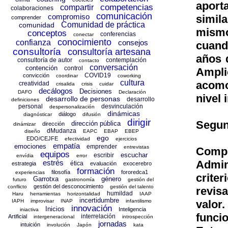
aport
competencias
compartir
colaboraciones
comunicación
compromiso
simil
comprender
Comunidad de práctica
comunidad
mismo
conceptos
conferencias
conectar
conocimiento
confianza
consejos
cuand
consultoría
consultoría artesana
años 
consultoría de autor
contemplación
contacto
conversación
contención
control
Ampli
COVID19
convicción
coordinar
coworking
cultura
acomo
creatividad
crisalida
crisis
cuidar
decálogos
Decisiones
DAFO
Declaración
nivel 
desarrollo de personas
desarrollo
definiciones
personal
desvinculación
despersonalización
dinámicas
diálogo
diagnósticar
difusión
dirigir
Segun
dirección pública
dirección
dinámizar
dMudanza
diseño
EAPC
EBAP
EBEP
ego
EDO/CEJFE
efectividad
ejercicios
empatía
emociones
emprender
entrevistas
Comp
equipos
escuchar
escribir
envídia
error
estrés
Admin
ética
estrategia
evaluación
exocerebro
formación
filosofía
fororedca1
experiencias
crite
Garrotxa
género
futuro
gastronomía
gestión del
gestión del desconocimiento
conflicto
gestión del talento
revis
humildad
Haru
herramientas
horizontalidad
IAAP
incertidumbre
IAPH
improvisar
INAP
infantilismo
valor
innovación
Inicios
Inteligencia
iniactiva
funci
interrelación
Artificial
intergeneracional
introspección
jornadas
intuición
involución
Japón
kata