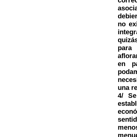
corre
asoci
debier
no ex
integ
quizá
para 
aflora
en pa
poda
neces
una re
4/ Se
estab
econó
senti
meno
menu