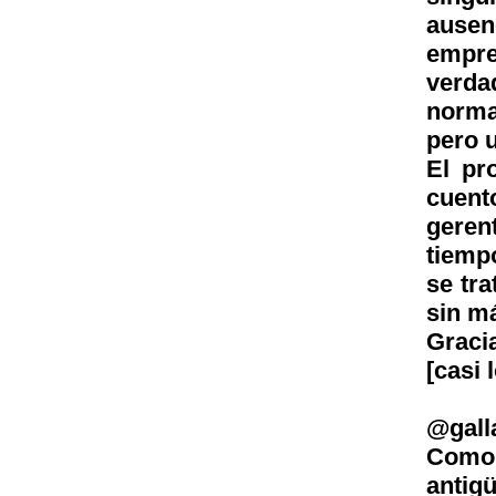
ausen
empre
ver
norma
pero 
El pr
cuent
geren
tiempo
se tra
sin m
Graci
[casi 
@gall
Como 
antig