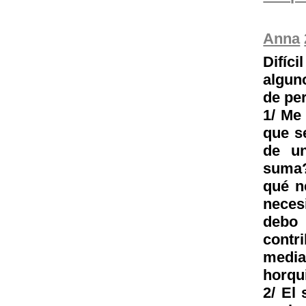
Anna
Difíc
algun
de per
1/ Me
que s
de u
suma?
qué n
neces
debo 
cont
median
horqu
2/ El