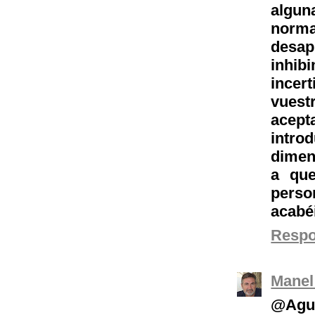
algun
norm
desap
inhi
incer
vuest
acept
intro
dimen
a que
perso
acabé
Resp
Manel
@Agus