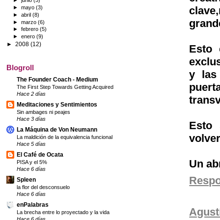
►
junio
(5)
clave
►
mayo
(3)
►
abril
(8)
grand
►
marzo
(6)
►
febrero
(5)
►
enero
(9)
►
2008
(12)
Esto 
exclu
Blogroll
y las
The Founder Coach - Medium
puert
The First Step Towards Getting Acquired
Hace 2 días
transv
Meditaciones y Sentimientos
Sin ambages ni peajes
Hace 3 días
Esto 
La Máquina de Von Neumann
volve
La maldición de la equivalencia funcional
Hace 5 días
El Café de Ocata
Un ab
PISA y el 5%
Hace 6 días
Resp
Spleen
la flor del desconsuelo
Hace 6 días
enPalabras
Agust
La brecha entre lo proyectado y la vida
Hace 6 días