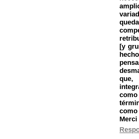
ampli
varia
qued
compe
retrib
[y gr
hecho
pensa
desma
que,
integ
como
térmi
como 
Merci
Resp