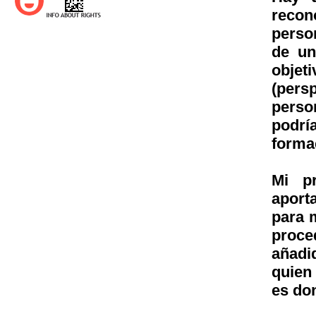
recon
person
de un
objet
(pers
perso
podrí
forma
Mi p
aport
para 
proce
añadi
quien
es don