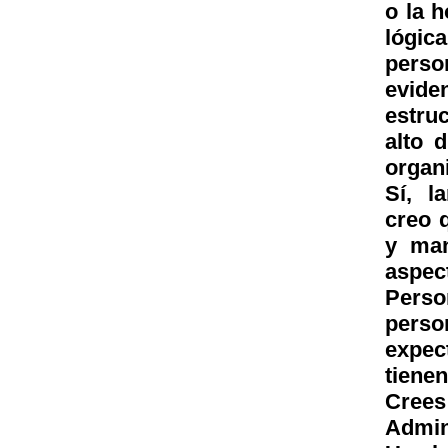
o la h
lógic
perso
evide
estru
alto 
orga
Sí, l
creo 
y man
aspec
Perso
perso
expec
tienen
Cree
Admin