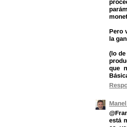
proce
parám
moneti
Pero 
la gan
(lo d
produ
que n
Básic
Resp
Manel
@Fran
está 