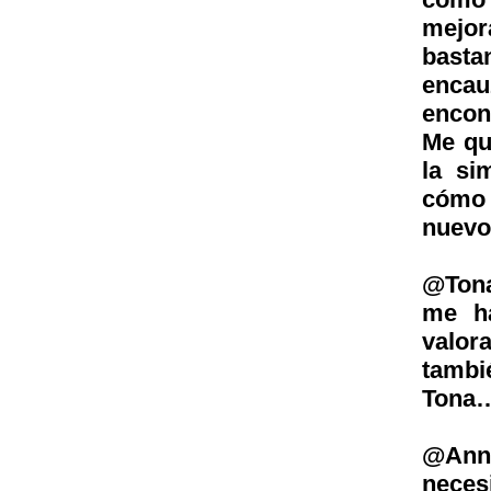
mejor
basta
encau
encon
Me qu
la si
cómo 
nuevo
@Tona
me ha
valor
tambi
Tona
@Ann
neces