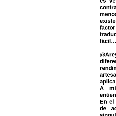
es ve
contr
menos
exist
facto
tradu
fácil
@Arey
difer
rendi
arte
aplica
A mí
entie
En el
de ad
singu