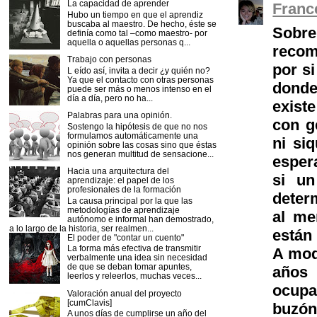
La capacidad de aprender
Franc
Hubo un tiempo en que el aprendiz
buscaba al maestro. De hecho, éste se
Sobre
definía como tal –como maestro- por
aquella o aquellas personas q...
recom
Trabajo con personas
por s
L eído así, invita a decir ¿y quién no?
Ya que el contacto con otras personas
donde 
puede ser más o menos intenso en el
día a día, pero no ha...
exist
Palabras para una opinión.
con g
Sostengo la hipótesis de que no nos
formulamos automáticamente una
ni si
opinión sobre las cosas sino que éstas
nos generan multitud de sensacione...
esper
Hacia una arquitectura del
si un
aprendizaje: el papel de los
profesionales de la formación
determ
La causa principal por la que las
metodologías de aprendizaje
al me
autónomo e informal han demostrado,
a lo largo de la historia, ser realmen...
están 
El poder de "contar un cuento"
La forma más efectiva de transmitir
A mod
verbalmente una idea sin necesidad
de que se deban tomar apuntes,
años 
leerlos y releerlos, muchas veces...
ocupa 
Valoración anual del proyecto
[cumClavis]
buzón
A unos días de cumplirse un año del