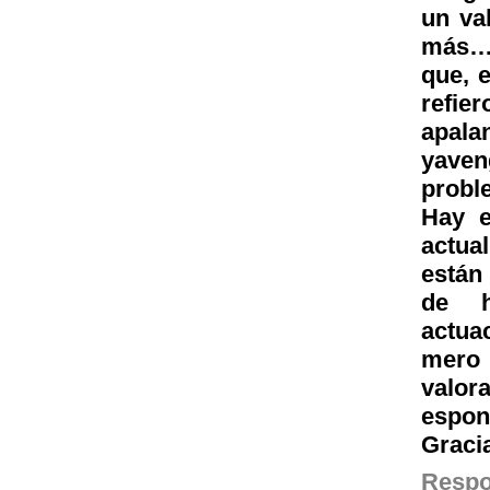
un va
más…i
que, 
refie
apal
yave
probl
Hay e
actua
están
de h
actua
mero 
valor
espont
Graci
Resp