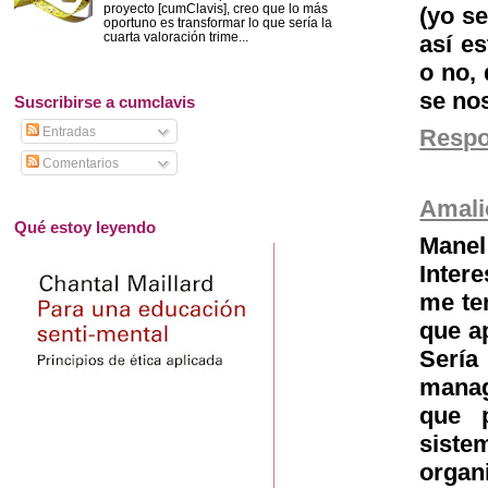
proyecto [cumClavis], creo que lo más
(yo se
oportuno es transformar lo que sería la
cuarta valoración trime...
así e
o no,
se nos
Suscribirse a cumclavis
Entradas
Resp
Comentarios
Amali
Qué estoy leyendo
Manel
Inter
me te
que ap
Sería
manag
que 
siste
organ