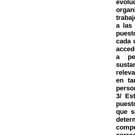
evolu
organ
traba
a las
puesto
cada 
acced
a pe
susta
relev
en ta
perso
3/ Es
puest
que s
deter
compe