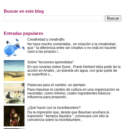
Buscar en este blog
Entradas populares
Creatividad y creativ@s
No hace mucho comentaba , en relación a la creatividad ,
que “ la diferencia entre ser creativo o no está en hacerle
caso a las propias i...
Sobre "lecciones aprendidas"
En sus novelas sobre Dune , Frank Herbert sitúa parte de la
acción en Arrakis , un planeta sin agua, con gran parte de
su superficie c...
Palancas para el cambio: un ejemplo
Para impulsar el cambio de cultura en una organización se
necesitan, como mínimo, cuatro ingredientes básicos:
influencia para proponér...
¿Qué hacer con la incertidumbre?
Da la impresión que, desde que Bauman acuñara la
expresión “ tiempos líquidos ”, convocara con ello la
conciencia sobre la incertidumbre...