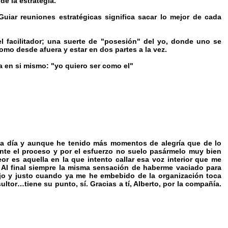
de la estrategia.
uiar reuniones estratégicas significa sacar lo mejor de cada
 el facilitador; una suerte de "posesión" del yo, donde uno se
omo desde afuera y estar en dos partes a la vez.
a en si mismo: "yo quiero ser como el"
da día y aunque he tenido más momentos de alegría que de lo
nte el proceso y por el esfuerzo no suelo pasármelo muy bien
or es aquella en la que intento callar esa voz interior que me
 Al final siempre la misma sensación de haberme vaciado para
ajo y justo cuando ya me he embebido de la organización toca
ultor…tiene su punto, sí. Gracias a tí, Alberto, por la compañía.