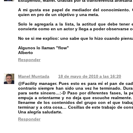
Estupendo, Manel. Gracias por la transferencia artesana 
A mi gusta ese papel de mediador del conocimiento. G
quien en pro de un objetivo y una meta.
Solo le agregaría a la lista, la actitud que debe tener
convierte como en un actor y llega a poder observarse c
No se si me explico: uno sabe que lo hizo cuando piens
Algunos lo llaman "flow"
Alberto
Responder
Manel Muntada
18 de mayo de 2010 a las 16:20
@Facility manager. Pues esto es para mí el pan de ca
contrario siempre han sido una vez he terminado. Dura
para serte sincero…:-D Paso por diferentes fases, la pe
empuja a orientarme y no deja que escuche realmente.
llenarme de los contenidos del grupo con el que trab
terminar y a otra cosa… Cosillas de este trabajo de cons
Una alegría saludarte.
Responder