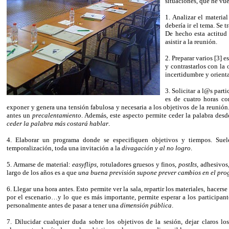
situaciones, que he vu
1. Analizar el materi
debería ir el tema. Se 
De hecho esta actitud
asistir a la reunión.
2. Preparar varios [3] 
y contrastarlos con la
incertidumbre y orienta
3. Solicitar a l@s part
es de cuatro horas co
exponer y genera una tensión fabulosa y necesaria a los objetivos de la reunión
antes un
precalentamiento
. Además, este aspecto permite ceder la palabra des
ceder la palabra más costará hablar
.
4. Elaborar un programa donde se especifiquen objetivos y tiempos. Suel
temporalización, toda una invitación a la
divagación y al no logro
.
5. Armarse de material:
easyflips
, rotuladores gruesos y finos,
postIts
, adhesivos
largo de los años es a que
una buena previsión supone prever cambios en el pr
6. Llegar una hora antes. Esto permite ver la sala, repartir los materiales, hacerse
por el escenario…y lo que es más importante, permite esperar a los participant
personalmente antes de pasar a tener una
dimensión pública
.
7. Dilucidar cualquier duda sobre los objetivos de la sesión, dejar claros l