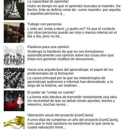
La capacidad de aprender
Hubo un tiempo en que el aprendiz buscaba al maestro. De
hecho, éste se definía como tal –como maestro- por aquella
o aquellas personas q...
Trabajo con personas
L eído así, invita a decir ¿y quién no? Ya que el contacto
con otras personas puede ser más o menos intenso en el
día a día, pero no ha...
Palabras para una opinión.
Sostengo la hipótesis de que no nos formulamos
automáticamente una opinión sobre las cosas sino que
éstas nos generan multitud de sensacione...
Hacia una arquitectura del aprendizaje: el papel de los
profesionales de la formación
La causa principal por la que las metodologías de
aprendizaje autónomo e informal han demostrado, a lo
largo de la historia, ser realmen...
El poder de "contar un cuento"
La forma más efectiva de transmitir verbalmente una idea
sin necesidad de que se deban tomar apuntes, leerlos y
releerlos, muchas veces...
Valoración anual del proyecto [cumClavis]
A unos días de cumplirse un año del proyecto [cumClavis],
creo que lo más oportuno es transformar lo que sería la
cuarta valoración trime...