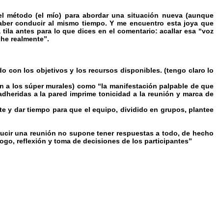
l método (el mío) para abordar una situación nueva (aunque
saber conducir al mismo tiempo. Y me encuentro esta joya que
 tila antes para lo que dices en el comentario: acallar esa “voz
che realmente”.
o con los objetivos y los recursos disponibles. (tengo claro lo
ón a los súper murales) como “la manifestación palpable de que
adheridas a la pared imprime tonicidad a la reunión y marca de
e y dar tiempo para que el equipo, dividido en grupos, plantee
nducir una reunión no supone tener respuestas a todo, de hecho
álogo, reflexión y toma de decisiones de los participantes”