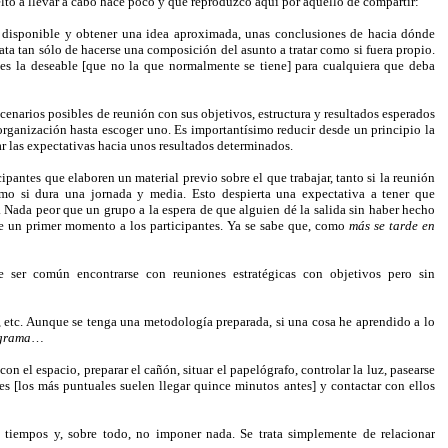
elto a llevar a cabo hace poco y que reproduzco aquí por aquello de compartir:
al disponible y obtener una idea aproximada, unas conclusiones de hacia dónde
trata tan sólo de hacerse una composición del asunto a tratar como si fuera propio.
 es la deseable [que no la que normalmente se tiene] para cualquiera que deba
escenarios posibles de reunión con sus objetivos, estructura y resultados esperados
 organización hasta escoger uno. Es importantísimo reducir desde un principio la
r las expectativas hacia unos resultados determinados.
icipantes que elaboren un material previo sobre el que trabajar, tanto si la reunión
mo si dura una jornada y media. Esto despierta una expectativa a tener que
. Nada peor que un grupo a la espera de que alguien dé la salida sin haber hecho
de un primer momento a los participantes. Ya se sabe que, como
más se tarde en
e ser común encontrarse con reuniones estratégicas con objetivos pero sin
, etc. Aunque se tenga una metodología preparada, si una cosa he aprendido a lo
ograma
…
 con el espacio, preparar el cañón, situar el papelógrafo, controlar la luz, pasearse
es [los más puntuales suelen llegar quince minutos antes] y contactar con ellos
os tiempos y, sobre todo, no imponer nada. Se trata simplemente de relacionar