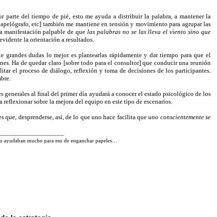
or parte del tiempo de pié, esto me ayuda a distribuir la palabra, a mantener la
, papelógrafo, etc] también me mantiene en tensión y movimiento para agrupar las
 la manifestación palpable de que
las palabras no se las lleva el viento sino que
vidente la orientación a resultados.
nte grandes dudas lo mejor es plantearlas rápidamente y dar tiempo para que el
nes. Ha de quedar claro [sobre todo para el consultor] que conducir una reunión
ilitar el proceso de diálogo, reflexión y toma de decisiones de los participantes.
bre.
es generales al final del primer día ayudará a conocer el estado psicológico de los
ra reflexionar sobre la mejora del equipo en este tipo de escenarios.
s que, desprenderse, así, de lo que uno hace facilita que
uno conscientemente se
___________________
as no ayudaban mucho para eso de enganchar papeles…