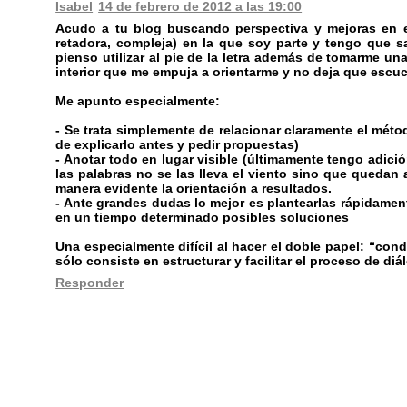
Isabel
14 de febrero de 2012 a las 19:00
Acudo a tu blog buscando perspectiva y mejoras en e
retadora, compleja) en la que soy parte y tengo que 
pienso utilizar al pie de la letra además de tomarme una
interior que me empuja a orientarme y no deja que escu
Me apunto especialmente:
- Se trata simplemente de relacionar claramente el métod
de explicarlo antes y pedir propuestas)
- Anotar todo en lugar visible (últimamente tengo adici
las palabras no se las lleva el viento sino que quedan 
manera evidente la orientación a resultados.
- Ante grandes dudas lo mejor es plantearlas rápidament
en un tiempo determinado posibles soluciones
Una especialmente difícil al hacer el doble papel: “co
sólo consiste en estructurar y facilitar el proceso de di
Responder