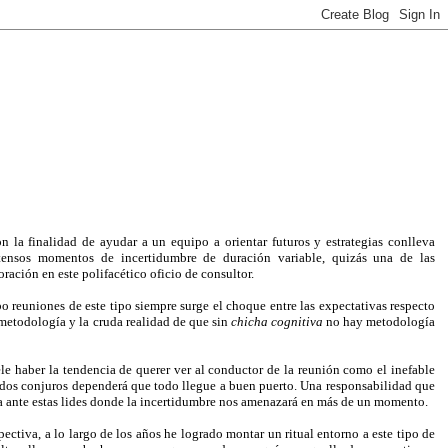
 la finalidad de ayudar a un equipo a orientar futuros y estrategias conlleva
ntensos momentos de incertidumbre de duración variable, quizás una de las
ración en este polifacético oficio de consultor.
o reuniones de este tipo siempre surge el choque entre las expectativas respecto
a metodología y la cruda realidad de que sin
chicha cognitiva
no hay metodología
ele haber la tendencia de querer ver al conductor de la reunión como el inefable
dos conjuros dependerá que todo llegue a buen puerto. Una responsabilidad que
a ante estas lides donde la incertidumbre nos amenazará en más de un momento.
ectiva, a lo largo de los años he logrado montar un ritual entorno a este tipo de