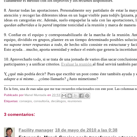
claramente el método con los objetivos y los recursos disponibles.
8. Anotar todas las aportaciones. Personalmente soy partidario de estar la may
atención y recoger las diferentes ideas en un lugar visible para tod@s [pizarra
ideas en categorías etc. Además, suelo empapelar la sala con las aportaciones,
quedan adheridas a la pared
imprime tonicidad a la reunión y marca de manera e
9. Confiar en el equipo y corresponsabilizarlo de la marcha de la reunión. A
equipo, dividido en grupos, plantee en un tiempo determinado posibles solucio
no supone tener respuestas a todo
, de hecho sólo consiste en estructurar y fac
Esto ayuda…mucho, aporta serenidad y reduce el estrés que genera la incertidum
10. Aprovecharlo todo, si se trata de una jornada de varios días sacar conclusion
participantes y a unificar criterios.
Evaluar la reunión
al final servirá también pa
Y, ¿qué más podría decir? Pues que escribir un post como éste también ayuda y e
adapte a si mismo
… ¿cómo llamarlo? ¿Auto mimetismo?
______________________________________________________________
En la foto, una de esas salas que me trae recuerdos relacionados con este post. Las column
Publicado por
Manel Muntada
en
20:53
Etiquetas:
consejos
,
consultoría
,
decálogos
,
reuniones
3 comentarios:
Facility manager
18 de mayo de 2010 a las 0:38