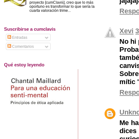
jajaja
proyecto [cumClavis], creo que lo más
oportuno es transformar lo que sería la
Resp
cuarta valoración trime...
Suscribirse a cumclavis
Xevi
3
Entradas
No hi
Comentarios
Proba
també
canvis
Qué estoy leyendo
Sobre
mític 
Resp
Unkn
Me ha
dices
curi