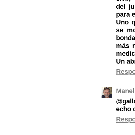
del j
para 
Uno q
se mo
bonda
más r
medici
Un ab
Resp
Manel
@gall
echo 
Resp