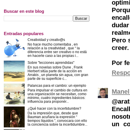
optim
Porq
Buscar en este blog
encal
duda
realm
Entradas populares
Pero s
Creatividad y creativ@s
No hace mucho comentaba , en
creer.
relación a la creatividad , que “ la
diferencia entre ser creativo o no está
en hacerle caso a las propias i...
Por fe
Sobre "lecciones aprendidas"
En sus novelas sobre Dune , Frank
Herbert sitúa parte de la acción en
Resp
Arrakis , un planeta sin agua, con gran
parte de su superficie c...
Palancas para el cambio: un ejemplo
Manel
Para impulsar el cambio de cultura en
una organización se necesitan, como
mínimo, cuatro ingredientes básicos:
@arat
influencia para proponér...
Encal
¿Qué hacer con la incertidumbre?
Da la impresión que, desde que
nosot
Bauman acuñara la expresión “
tiempos líquidos ”, convocara con ello
un co
la conciencia sobre la incertidumbre...