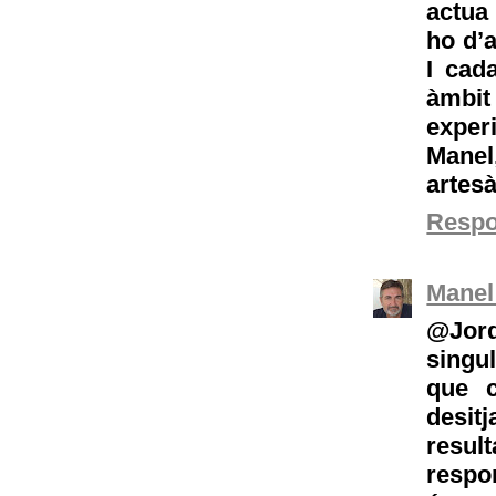
actua 
ho d’a
I cad
àmbit
experi
Manel
artesà
Resp
Manel
@Jor
singu
que c
desit
resul
respo