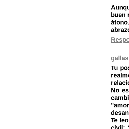
Aunqu
buen 
átono
abraz
Resp
gallas
Tu po
rea
relac
No es
cam
"amor
desani
Te le
civil;