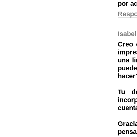
por aq
Resp
Isabel
Creo 
impre
una l
puede
hacer
Tu d
incor
cuent
Gracia
pensa