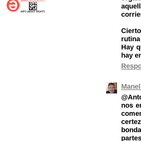
aquel
corrie
Ciert
rutin
Hay q
hay en
Resp
Manel
@Anto
nos e
comen
certe
bonda
parte