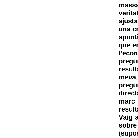
massa 
verit
ajust
una cr
apuntà
que e
l’eco
pregu
resul
meva, 
pregu
direct
marc 
result
Vaig 
sobre 
(supo