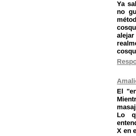
Ya sa
no gu
métod
cosqu
alejar
realm
cosqui
Resp
Amali
El "e
Mient
masaj
Lo q
enten
X en e