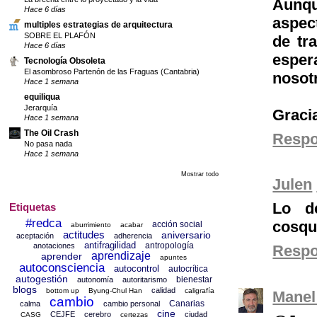
Aunqu
Hace 6 días
aspec
multiples estrategias de arquitectura
SOBRE EL PLAFÓN
de tr
Hace 6 días
esper
Tecnología Obsoleta
El asombroso Partenón de las Fraguas (Cantabria)
nosot
Hace 1 semana
equiliqua
Jerarquía
Graci
Hace 1 semana
The Oil Crash
Resp
No pasa nada
Hace 1 semana
Mostrar todo
Julen
Lo d
Etiquetas
#redca
cosqui
acción social
aburrimiento
acabar
actitudes
aniversario
aceptación
adherencia
antifragilidad
antropología
anotaciones
Resp
aprendizaje
aprender
apuntes
autoconsciencia
autocontrol
autocrítica
autogestión
bienestar
autonomía
autoritarismo
blogs
calidad
bottom up
Byung-Chul Han
caligrafía
Manel
cambio
Canarias
calma
cambio personal
cine
CEJFE
cerebro
ciudad
CASG
certezas