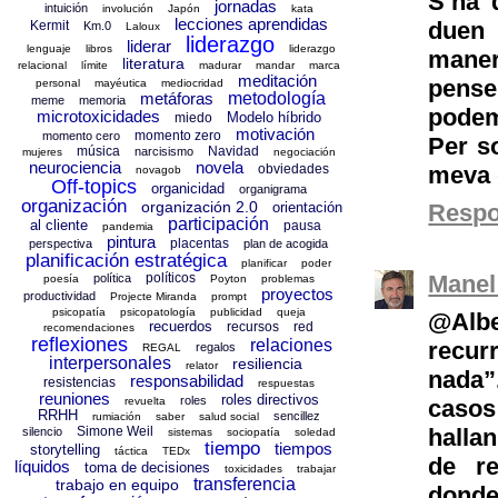
S’ha 
jornadas
intuición
involución
Japón
kata
lecciones aprendidas
duen 
Kermit
Km.0
Laloux
liderazgo
liderar
lenguaje
libros
liderazgo
manere
literatura
relacional
límite
madurar
mandar
marca
meditación
pense
personal
mayéutica
mediocridad
metáforas
metodología
meme
memoria
podem
microtoxicidades
Modelo híbrido
miedo
motivación
momento zero
momento cero
Per s
música
Navidad
narcisismo
mujeres
negociación
neurociencia
novela
meva 
obviedades
novagob
Off-topics
organicidad
organigrama
organización
organización 2.0
Resp
orientación
participación
al cliente
pausa
pandemia
pintura
placentas
perspectiva
plan de acogida
planificación estratégica
planificar
poder
Manel
políticos
política
poesía
Poyton
problemas
proyectos
productividad
Projecte Miranda
prompt
psicopatía
psicopatología
publicidad
queja
@Albe
recuerdos
recursos
red
recomendaciones
reflexiones
relaciones
recur
regalos
REGAL
interpersonales
resiliencia
relator
nada”
responsabilidad
resistencias
respuestas
reuniones
roles directivos
roles
casos
revuelta
RRHH
sencillez
rumiación
saber
salud social
halla
Simone Weil
silencio
sistemas
sociopatía
soledad
tiempo
tiempos
storytelling
táctica
TEDx
de re
líquidos
toma de decisiones
toxicidades
trabajar
transferencia
trabajo en equipo
donde