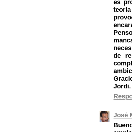
és pr
teori
provoc
encara
Penso
manca
necess
de re
comp
ambici
Graci
Jordi
Resp
José 
Bueno