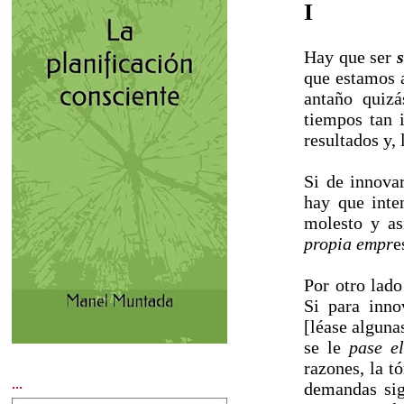
I
Hay que ser
que estamos 
antaño quizá
tiempos tan 
resultados y,
Si de innova
hay que inte
molesto y as
propia empr
e
Por otro lado
Si para inno
[léase alguna
se le
pase e
razones, la t
...
demandas sig