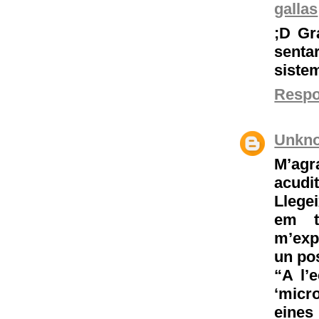
gallas
;D Gr
sent
siste
Resp
Unkn
M’agr
acudit
Llegei
em t
m’exp
un po
“A l’
‘micr
eines