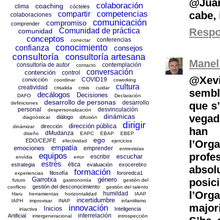
@Juan
colaboración
coaching
clima
cócteles
cabe, 
competencias
compartir
colaboraciones
comunicación
compromiso
comprender
Resp
Comunidad de práctica
comunidad
conceptos
conferencias
conectar
conocimiento
confianza
consejos
consultoría
consultoría artesana
Manel
consultoría de autor
contemplación
contacto
conversación
contención
control
@Xevi
COVID19
convicción
coordinar
coworking
cultura
creatividad
crisalida
crisis
cuidar
sembla
decálogos
Decisiones
DAFO
Declaración
desarrollo de personas
desarrollo
que s
definiciones
personal
desvinculación
despersonalización
vegade
dinámicas
diálogo
diagnósticar
difusión
dirigir
dirección pública
dirección
dinámizar
han 
dMudanza
diseño
EAPC
EBAP
EBEP
ego
EDO/CEJFE
l’Org
efectividad
ejercicios
empatía
emociones
emprender
entrevistas
prof
equipos
escuchar
escribir
envídia
error
estrés
ética
estrategia
evaluación
exocerebro
absol
formación
filosofía
fororedca1
experiencias
Garrotxa
género
posic
futuro
gastronomía
gestión del
gestión del desconocimiento
conflicto
gestión del talento
l’Org
humildad
Haru
herramientas
horizontalidad
IAAP
incertidumbre
IAPH
improvisar
INAP
infantilismo
major
innovación
Inicios
Inteligencia
iniactiva
interrelación
Artificial
intergeneracional
introspección