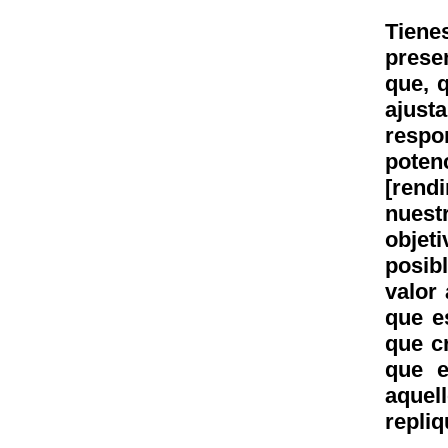
Tiene
prese
que, 
ajus
respo
pote
[rendi
nuest
objet
posib
valor 
que e
que c
que e
aquel
repliq