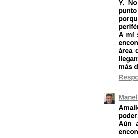
Y. No
punt
porq
perifé
A mí 
encon
área 
llega
más de
Resp
Manel
Amalio
poder
Aún a
encon