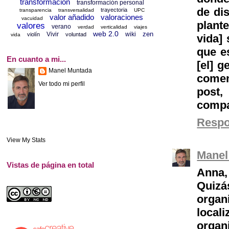
transformación
transformación personal
de di
trayectoria
transparencia
transversalidad
UPC
valor añadido
valoraciones
vacuidad
plant
valores
verano
verdad
verticalidad
viajes
web 2.0
zen
Vivir
wiki
violín
voluntad
vida
vida]
que e
En cuanto a mi...
[el] g
Manel Muntada
comen
Ver todo mi perfil
post,
compa
Resp
View My Stats
Manel
Vistas de página en total
Anna,
Quizá
organ
local
organ