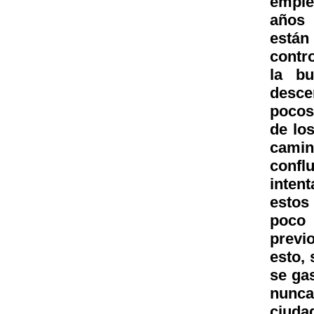
emple
años 
está
contr
la bu
desce
pocos 
de lo
cami
confl
inten
estos
poco 
previ
esto,
se gas
nunca,
ciuda