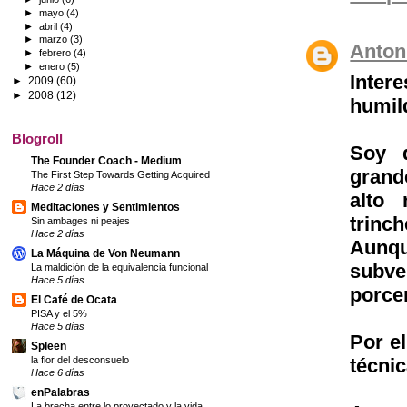
►
mayo
(4)
►
abril
(4)
►
marzo
(3)
Anton
►
febrero
(4)
►
enero
(5)
Inter
►
2009
(60)
►
2008
(12)
humil
Blogroll
Soy 
The Founder Coach - Medium
grand
The First Step Towards Getting Acquired
Hace 2 días
alto 
Meditaciones y Sentimientos
trinch
Sin ambages ni peajes
Hace 2 días
Aunqu
La Máquina de Von Neumann
subve
La maldición de la equivalencia funcional
Hace 5 días
porce
El Café de Ocata
PISA y el 5%
Hace 5 días
Por el
Spleen
la flor del desconsuelo
técni
Hace 6 días
enPalabras
La brecha entre lo proyectado y la vida