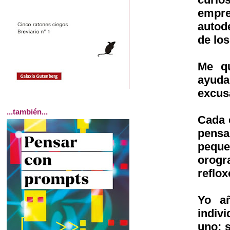
empr
autod
de lo
Me q
ayuda
excusa
...también...
Cada 
pens
peque
orog
reflox
Yo añ
indivi
uno: 