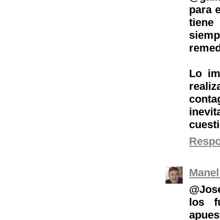
para 
tiene
siemp
remed
Lo im
realiz
conta
inevi
cuest
Resp
Manel
@José
los f
apues