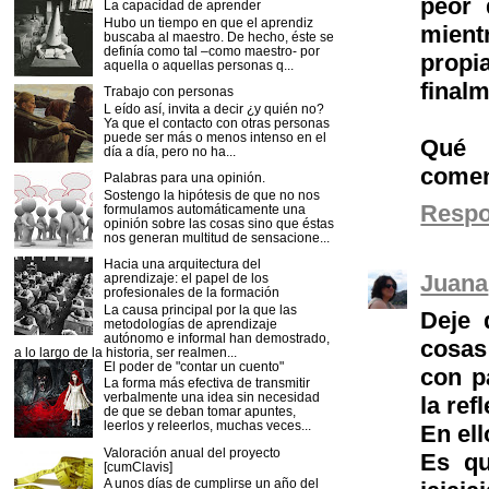
peor 
La capacidad de aprender
Hubo un tiempo en que el aprendiz
mient
buscaba al maestro. De hecho, éste se
definía como tal –como maestro- por
prop
aquella o aquellas personas q...
finalm
Trabajo con personas
L eído así, invita a decir ¿y quién no?
Ya que el contacto con otras personas
puede ser más o menos intenso en el
Qué 
día a día, pero no ha...
comen
Palabras para una opinión.
Sostengo la hipótesis de que no nos
Resp
formulamos automáticamente una
opinión sobre las cosas sino que éstas
nos generan multitud de sensacione...
Hacia una arquitectura del
Juana
aprendizaje: el papel de los
profesionales de la formación
La causa principal por la que las
Deje 
metodologías de aprendizaje
autónomo e informal han demostrado,
cosas
a lo largo de la historia, ser realmen...
El poder de "contar un cuento"
con p
La forma más efectiva de transmitir
verbalmente una idea sin necesidad
la ref
de que se deban tomar apuntes,
leerlos y releerlos, muchas veces...
En el
Valoración anual del proyecto
Es qu
[cumClavis]
A unos días de cumplirse un año del