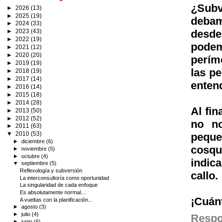
¿Sub
►
2026
(13)
►
2025
(19)
debam
►
2024
(33)
desde
►
2023
(43)
►
2022
(19)
pode
►
2021
(12)
►
2020
(20)
perím
►
2019
(19)
las pe
►
2018
(19)
►
2017
(14)
enten
►
2016
(14)
►
2015
(18)
►
2014
(28)
Al fin
►
2013
(50)
►
2012
(52)
no no
►
2011
(63)
▼
2010
(53)
peque
►
diciembre
(6)
cosqu
►
noviembre
(5)
►
octubre
(4)
indic
▼
septiembre
(5)
Reflexología y subversión
callo.
La interconsultoría como oportunidad
La singularidad de cada enfoque
Es absolutamente normal…
¡Cuán
A vueltas con la planificación...
►
agosto
(3)
►
julio
(4)
Resp
►
junio
(6)