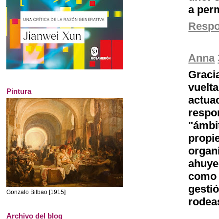
a per
Resp
Anna
Graci
vuelt
Pintura
actua
respo
"ámbi
propie
orga
ahuye
como 
gesti
Gonzalo Bilbao [1915]
rodea
Archivo del blog