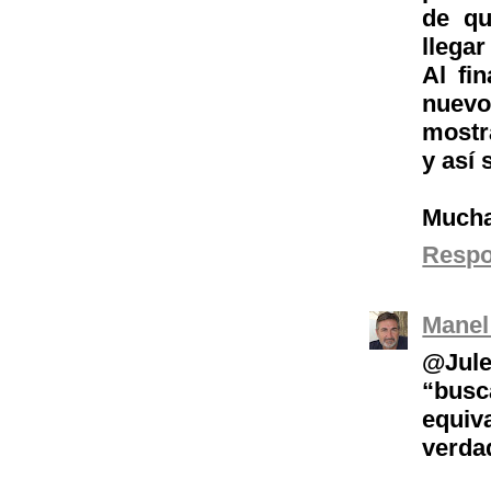
de q
llega
Al fi
nuevo,
mostr
y así
Mucha 
Resp
Manel
@Jule
“busc
equi
verda