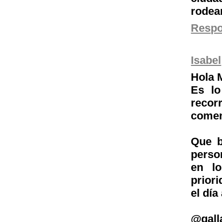
rodea
Resp
Isabel
Hola 
Es lo
recor
comen
Que b
perso
en lo
prior
el día
@gall