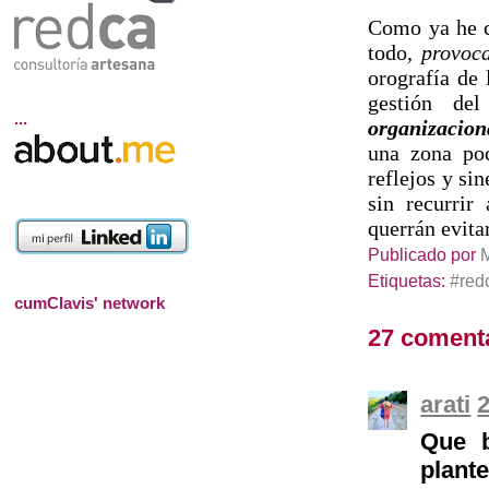
Como ya he co
todo,
provoc
orografía de
gestión de
...
organizacion
una zona poc
reflejos y si
sin recurrir
querrán evitar
Publicado por
Etiquetas:
#red
cumClavis' network
27 coment
arati
2
Que b
plant