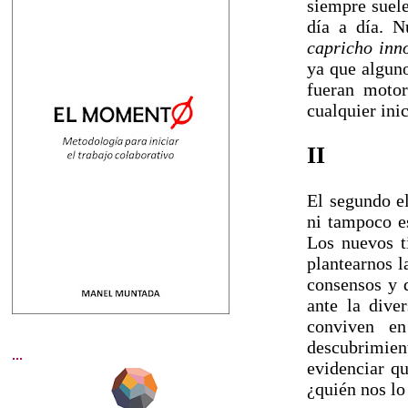
siempre suele
día a día. N
capricho inn
ya que alguno
fueran motor
cualquier ini
II
El segundo el
ni tampoco es
Los nuevos 
plantearnos l
consensos y d
ante la dive
conviven e
descubrimie
...
evidenciar q
¿quién nos lo