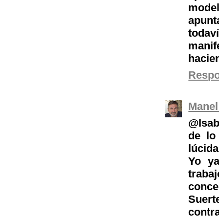
model
apunt
toda
manif
hacie
Resp
Manel
@Isab
de lo
lúcida
Yo ya
traba
conce
Suert
contr