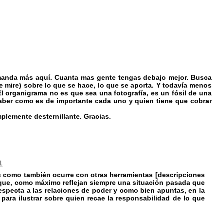
 manda más aquí. Cuanta mas gente tengas debajo mejor. Busca
e mire) sobre lo que se hace, lo que se aporta. Y todavía menos
El organigrama no es que sea una fotografía, es un fósil de una
saber como es de importante cada uno y quien tiene que cobrar
plemente desternillante. Gracias.
1
s como también ocurre con otras herramientas [descripciones
 que, como máximo reflejan siempre una situación pasada que
respecta a las relaciones de poder y como bien apuntas, en la
para ilustrar sobre quien recae la responsabilidad de lo que