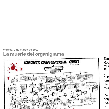
viernes, 2 de marzo de 2012
La muerte del organigrama
Tam
Rea
mue
Eso
y c
a l
pim
olv
mun
Per
car
nos
no.