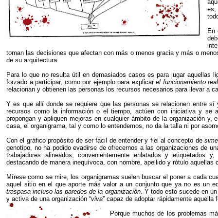
aqu
es
tod
En 
deb
int
toman las decisiones que afectan con más o menos gracia y más o menos g
de su arquitectura.
Para lo que no resulta útil en demasiados casos es para jugar aquellas l
forzado a participar, como por ejemplo para explicar
el funcionamiento rea
relacionan y obtienen las personas los recursos necesarios para llevar a ca
Y es que allí donde se requiere que las personas se relacionen entre sí 
recursos como la información o el tiempo, actúen con iniciativa y se a
propongan y apliquen mejoras en cualquier ámbito de la organización y, 
casa, el organigrama, tal y como lo entendemos, no da la talla ni por asom
Con el gráfico propósito de ser fácil de entender y fiel al concepto de
sime
genotipo, no ha podido evadirse de ofrecernos a las organizaciones de u
trabajadores alineados, convenientemente enlatados y etiquetados y, 
destacando de manera inequívoca, con nombre, apellido y rótulo aquellas 
Mírese como se mire, los organigramas suelen buscar el poner a cada cua
aquel sitio en el que aporte más valor a un conjunto que ya no es un e
traspasa incluso las paredes de la organización
. Y todo esto sucede en un
y activa de una organización “
viva
” capaz de adoptar rápidamente aquella f
Porque muchos de los problemas más 