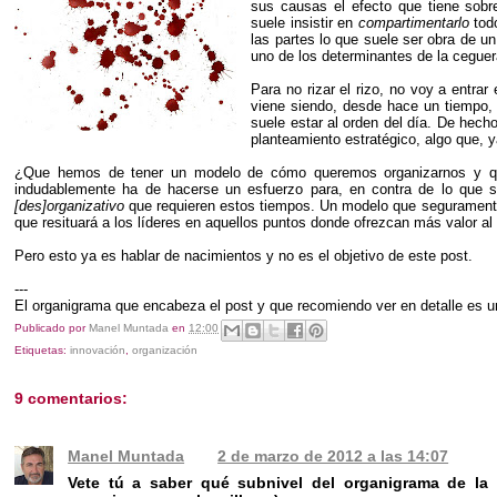
sus causas el efecto que tiene sobre
suele insistir en
compartimentarlo
tod
las partes lo que suele ser obra de u
uno de los determinantes de la ceguer
Para no rizar el rizo, no voy a entrar
viene siendo, desde hace un tiempo,
suele estar al orden del día. De hech
planteamiento estratégico, algo que, 
¿Que hemos de tener un modelo de cómo queremos organizarnos y que
indudablemente ha de hacerse un esfuerzo para, en contra de lo que 
[des]organizativo
que requieren estos tiempos. Un modelo que segurament
que resituará a los líderes en aquellos puntos donde ofrezcan más valor al 
Pero esto ya es hablar de nacimientos y no es el objetivo de este post.
---
El organigrama que encabeza el post y que recomiendo ver en detalle es 
Publicado por
Manel Muntada
en
12:00
Etiquetas:
innovación
,
organización
9 comentarios:
Manel Muntada
2 de marzo de 2012 a las 14:07
Vete tú a saber qué subnivel del organigrama de l