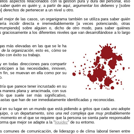
ellos aspectos relacionados con la gestión pura y dura del personal, eso
,
saber quién es quién
y, a partir de aquí,
argumentar los deberes
y [sobre
o]
derechos
de pertenecer a un nivel u otro.
el mejor de las casos, un organigrama también se utiliza para saber
quién
ería incidir directa e irremediablemente [a veces potenciando, otras
errumpiendo] sobre alguien o, dicho de otro modo, para saber quiénes
raciosamente a los diferentes niveles que van desarrollándose a lo largo
igas más elevadas en las que se le ha
l de la organización
, esto es, cómo se
bo con éxito su trabajo.
y en todas direcciones para compartir
nticipen a las necesidades, innoven,
en fin, se muevan en ella como por su
o.
tría
que parece tener incrustado en su
na manera plana y arracimada, con sus
lo que suele ser más significativo,
castas que han de ser inmediatamente identificadas y reconocidas.
l en su lugar en un mundo que está pidiendo a gritos que cada uno adopte
quipo, o un departamento, sino
una red compleja que muy probablemente
 momento en el que se requiere que la persona se sienta parte responsable
orma que mejor se adapte a la “
liquidez
” de su entorno.
comunes de comunicación, de liderazgo o de clima laboral tienen entre