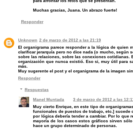
para afrontar los retos que se presentan.
Muchas gracias, Juana. Un abrazo fuerte!
Responder
Unknown
2 de marzo de 2012 a las 21:19
El organigrama parece responder a la lógica de quien
clarificar jerarquía pero no dice nada (o mucho, según s
sobre las relaciones, sobre las conexiones cotidianas. 
organización que nunca existió. Eso si, muy útil para 
más.
Muy sugerente el post y el organigrama de la imagen sim
Responder
Respuestas
Manel Muntada
3 de marzo de 2012 a las 12:1
Muy cierto Enrique, en este tipo de organigrama
funcionales de puestos de trabajo, etc.] sucede
por lógica debería tender a cambiar. Por lo que 
mayoría de los casos estos gráficos sirven sólo 
hace un grupo determinado de personas.