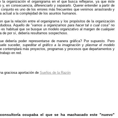
 la organización el organigrama en el que busca reflejarse, ya que éste
o y, en consecuencia,
diferenciarlo
y
separarlo
. Querer entender a partir de
n conjunto es uno de los errores más frecuentes que venimos arrastrando y
a actual a la complejidad de los asuntos humanos.
 en que la relación entre el organigrama y los propósitos de la organización
 dudosa. Aquello de
"vamos a organizarnos para hacer tal o cual cosa"
no
o es habitual que se busque un modelo organizativo al margen de cualquier
ya de por sí, debería resultarnos sospechoso.
 debería poder representarse de manera gráfica? Por supuesto. Pero
suele suceder,
supeditar el gráfico a la imaginación
y
plasmar el modelo
e contemplará más proyectos, programas y procesos que departamentos y
trabajo en red.
una graciosa aportación
de
Sueños de la Razón
a consultoría ocupaba el que se ha machacado este "nuevo"