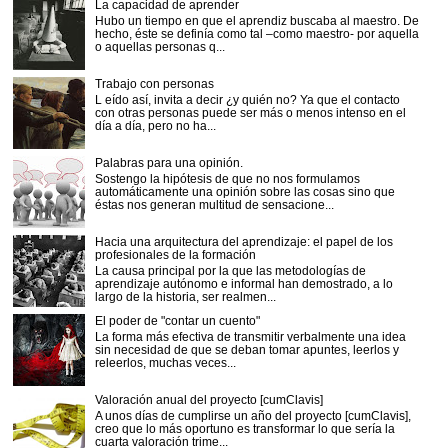
La capacidad de aprender
Hubo un tiempo en que el aprendiz buscaba al maestro. De
hecho, éste se definía como tal –como maestro- por aquella
o aquellas personas q...
Trabajo con personas
L eído así, invita a decir ¿y quién no? Ya que el contacto
con otras personas puede ser más o menos intenso en el
día a día, pero no ha...
Palabras para una opinión.
Sostengo la hipótesis de que no nos formulamos
automáticamente una opinión sobre las cosas sino que
éstas nos generan multitud de sensacione...
Hacia una arquitectura del aprendizaje: el papel de los
profesionales de la formación
La causa principal por la que las metodologías de
aprendizaje autónomo e informal han demostrado, a lo
largo de la historia, ser realmen...
El poder de "contar un cuento"
La forma más efectiva de transmitir verbalmente una idea
sin necesidad de que se deban tomar apuntes, leerlos y
releerlos, muchas veces...
Valoración anual del proyecto [cumClavis]
A unos días de cumplirse un año del proyecto [cumClavis],
creo que lo más oportuno es transformar lo que sería la
cuarta valoración trime...