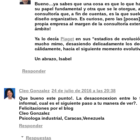
Bueno…ya sabes que una cosa es que lo que hast
su papel fundamental y otra que se le otorgue
consultoría que, a fin de cuentas, es la que sue
diseño organizativo. Es curioso, pero las [pocas
propia empresa al margen de la consultoría exter
ámbito!
Ya lo decía
Piaget
en sus “estadios de evolución
mucho mimo, desasiendo delicadamente los de
cálidamente, hacia el siguiente momento evolut
Un abrazo, Isabel
Responder
Cleo Gonzalez
24 de julio de 2016 a las 20:38
Que bueno este punto!. La desaconcexion entre lo fo
informal, cual es el siguiente paso a tu manera de ver?.
Felicitaciones por el blog
Cleo Gonzalez
Psicologa industrial, Caracas,Venezuela
Responder
Respuestas