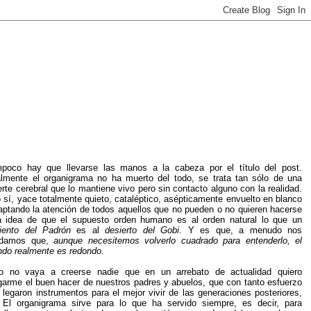
poco hay que llevarse las manos a la cabeza por el título del post.
lmente el organigrama no ha muerto del todo, se trata tan sólo de una
rte cerebral que lo mantiene vivo pero sin contacto alguno con la realidad.
 sí, yace totalmente quieto, cataléptico, asépticamente envuelto en blanco
aptando la atención de todos aquellos que no pueden o no quieren hacerse
a idea de que el supuesto orden humano es al orden natural lo que un
iento del Padrón
es al
desierto del Gobi
. Y es que, a menudo nos
idamos que,
aunque necesitemos volverlo cuadrado para entenderlo, el
do realmente es redondo
.
o no vaya a creerse nadie que en un arrebato de actualidad quiero
garme el buen hacer de nuestros padres y abuelos, que con tanto esfuerzo
 legaron instrumentos para el mejor vivir de las generaciones posteriores,
 El organigrama sirve para lo que ha servido siempre, es decir, para