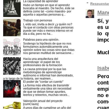
La capacidad de aprender
Respuesta
Hubo un tiempo en que el aprendiz
buscaba al maestro. De hecho, éste se
Mane
definía como tal –como maestro- por
aquella o aquellas personas q...
Sí, 
Trabajo con personas
L eído así, invita a decir ¿y quién no?
es u
Ya que el contacto con otras personas
puede ser más o menos intenso en el
lo q
día a día, pero no ha...
impo
Palabras para una opinión.
Sostengo la hipótesis de que no nos
formulamos automáticamente una
opinión sobre las cosas sino que éstas
Much
nos generan multitud de sensacione...
Hacia una arquitectura del
aprendizaje: el papel de los
profesionales de la formación
Isab
La causa principal por la que las
metodologías de aprendizaje
Per
autónomo e informal han demostrado,
a lo largo de la historia, ser realmen...
cont
El poder de "contar un cuento"
La forma más efectiva de transmitir
empi
verbalmente una idea sin necesidad
de que se deban tomar apuntes,
no e
leerlos y releerlos, muchas veces...
como
Valoración anual del proyecto
[cumClavis]
cua
A unos días de cumplirse un año del