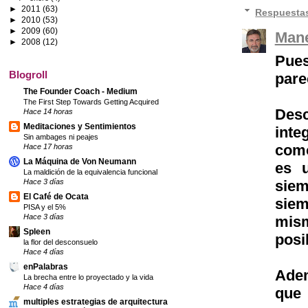
►
2011
(63)
Respuesta
►
2010
(53)
►
2009
(60)
Mane
►
2008
(12)
Pues
Blogroll
pare
The Founder Coach - Medium
The First Step Towards Getting Acquired
Desc
Hace 14 horas
Meditaciones y Sentimientos
inte
Sin ambages ni peajes
como
Hace 17 horas
La Máquina de Von Neumann
es u
La maldición de la equivalencia funcional
siem
Hace 3 días
El Café de Ocata
siem
PISA y el 5%
Hace 3 días
mis
Spleen
posi
la flor del desconsuelo
Hace 4 días
enPalabras
Adem
La brecha entre lo proyectado y la vida
Hace 4 días
que 
multiples estrategias de arquitectura