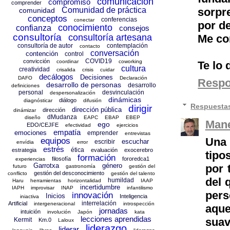
comunicación
compromiso
comprender
Comunidad de práctica
sorpr
comunidad
conceptos
conferencias
conectar
por de
conocimiento
confianza
consejos
consultoría
consultoría artesana
Me co
consultoría de autor
contemplación
contacto
conversación
contención
control
COVID19
convicción
coordinar
coworking
Te lo 
cultura
creatividad
crisalida
crisis
cuidar
decálogos
Decisiones
DAFO
Declaración
Resp
desarrollo de personas
desarrollo
definiciones
personal
desvinculación
despersonalización
dinámicas
diálogo
diagnósticar
difusión
Respuesta
dirigir
dirección pública
dirección
dinámizar
dMudanza
diseño
EAPC
EBAP
EBEP
Mane
ego
EDO/CEJFE
efectividad
ejercicios
empatía
emociones
emprender
entrevistas
Una 
equipos
escuchar
escribir
envídia
error
estrés
ética
estrategia
evaluación
exocerebro
tipo
formación
filosofía
fororedca1
experiencias
Garrotxa
género
por 
futuro
gastronomía
gestión del
gestión del desconocimiento
conflicto
gestión del talento
del 
humildad
Haru
herramientas
horizontalidad
IAAP
incertidumbre
IAPH
improvisar
INAP
infantilismo
per
innovación
Inicios
Inteligencia
iniactiva
interrelación
Artificial
intergeneracional
introspección
aque
jornadas
intuición
involución
Japón
kata
lecciones aprendidas
suav
Kermit
Km.0
Laloux
liderazgo
liderar