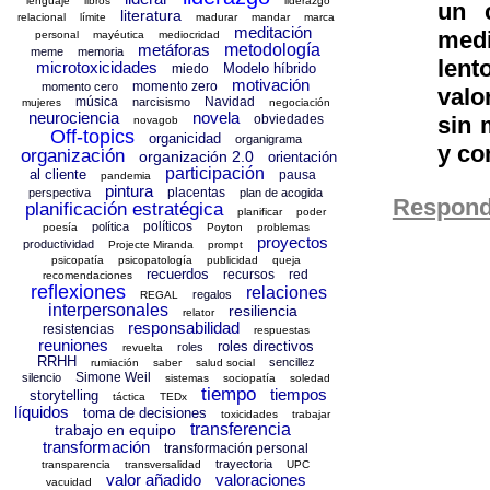
lenguaje
libros
liderazgo
un 
literatura
relacional
límite
madurar
mandar
marca
meditación
medi
personal
mayéutica
mediocridad
metáforas
metodología
meme
memoria
lent
microtoxicidades
Modelo híbrido
miedo
motivación
momento zero
momento cero
valo
música
Navidad
narcisismo
mujeres
negociación
neurociencia
novela
obviedades
sin 
novagob
Off-topics
organicidad
organigrama
y co
organización
organización 2.0
orientación
participación
al cliente
pausa
pandemia
pintura
placentas
perspectiva
plan de acogida
Respond
planificación estratégica
planificar
poder
políticos
política
poesía
Poyton
problemas
proyectos
productividad
Projecte Miranda
prompt
psicopatía
psicopatología
publicidad
queja
recuerdos
recursos
red
recomendaciones
reflexiones
relaciones
regalos
REGAL
interpersonales
resiliencia
relator
responsabilidad
resistencias
respuestas
reuniones
roles directivos
roles
revuelta
RRHH
sencillez
rumiación
saber
salud social
Simone Weil
silencio
sistemas
sociopatía
soledad
tiempo
tiempos
storytelling
táctica
TEDx
líquidos
toma de decisiones
toxicidades
trabajar
transferencia
trabajo en equipo
transformación
transformación personal
trayectoria
transparencia
transversalidad
UPC
valor añadido
valoraciones
vacuidad