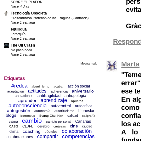
pers
SOBRE EL PLAFÓN
Hace 4 días
evita
Tecnología Obsoleta
El asombroso Partenón de las Fraguas (Cantabria)
Hace 1 semana
Gràc
equiliqua
Jerarquía
Hace 1 semana
Respond
The Oil Crash
No pasa nada
Hace 1 semana
Marta
Mostrar todo
"Teme
Etiquetas
errar
#redca
acción social
aburrimiento
acabar
ese te
actitudes
aniversario
aceptación
adherencia
antifragilidad
antropología
anotaciones
En al
aprendizaje
aprender
apuntes
autoconsciencia
autocontrol
como 
autocrítica
autogestión
bienestar
autonomía
autoritarismo
confi
blogs
calidad
bottom up
Byung-Chul Han
caligrafía
cambio
Canarias
calma
cambio personal
los ac
cine
CEJFE
cerebro
ciudad
CASG
certezas
colaboración
A lo
coaching
clima
cócteles
competencias
compartir
colaboraciones
funda