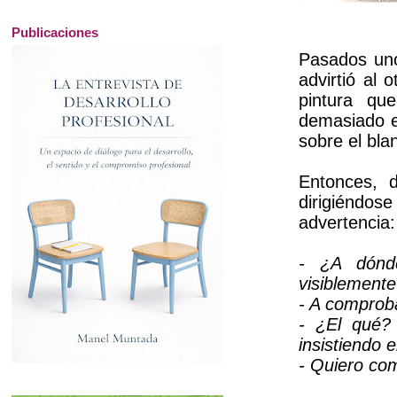
Publicaciones
Pasados uno
advirtió al 
pintura qu
demasiado e
sobre el bla
Entonces, 
dirigiéndos
advertencia:
- ¿A dónde
visiblemente
- A comprobar
- ¿El qué?
insistiendo 
- Quiero com