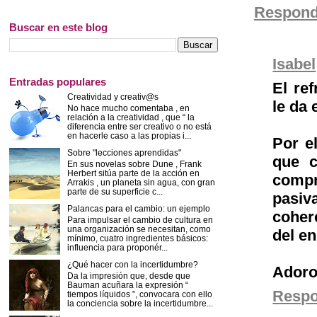
Respond
Buscar en este blog
Isabel
Entradas populares
El ref
Creatividad y creativ@s
le da 
No hace mucho comentaba , en
relación a la creatividad , que “ la
diferencia entre ser creativo o no está
en hacerle caso a las propias i...
Por e
Sobre "lecciones aprendidas"
que c
En sus novelas sobre Dune , Frank
Herbert sitúa parte de la acción en
compre
Arrakis , un planeta sin agua, con gran
parte de su superficie c...
pasi
Palancas para el cambio: un ejemplo
coher
Para impulsar el cambio de cultura en
una organización se necesitan, como
del en
mínimo, cuatro ingredientes básicos:
influencia para proponér...
¿Qué hacer con la incertidumbre?
Adoro 
Da la impresión que, desde que
Bauman acuñara la expresión “
Resp
tiempos líquidos ”, convocara con ello
la conciencia sobre la incertidumbre...