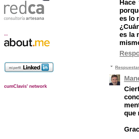
Hace 
porque
es lo 
¿Cuán
es la
...
mismo?
Resp
Respuesta
Mane
cumClavis' network
Cie
cono
ment
que 
Grac