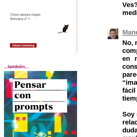
Ves?
medi
Mane
No, 
comp
en 
cons
...también...
par
“ima
fáci
tiem
Soy 
rela
duda