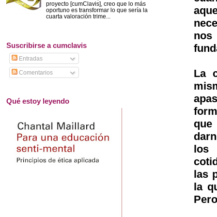
proyecto [cumClavis], creo que lo más
aque
oportuno es transformar lo que sería la
cuarta valoración trime...
nece
nos 
Suscribirse a cumclavis
fund
Entradas
La c
Comentarios
mism
apas
Qué estoy leyendo
form
que 
darn
los
coti
las 
la q
Pero