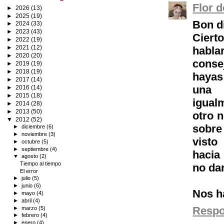
Flor 
►
2026
(13)
►
2025
(19)
Bon d
►
2024
(33)
►
2023
(43)
Ciert
►
2022
(19)
►
2021
(12)
habla
►
2020
(20)
conse
►
2019
(19)
►
2018
(19)
hayas
►
2017
(14)
una 
►
2016
(14)
►
2015
(18)
igual
►
2014
(28)
►
2013
(50)
otro n
▼
2012
(52)
sobre
►
diciembre
(6)
►
noviembre
(3)
visto
►
octubre
(5)
►
septiembre
(4)
hacia
▼
agosto
(2)
Tiempo al tiempo
no dar
El error
►
julio
(5)
►
junio
(6)
Nos h
►
mayo
(4)
►
abril
(4)
Resp
►
marzo
(5)
►
febrero
(4)
►
enero
(4)