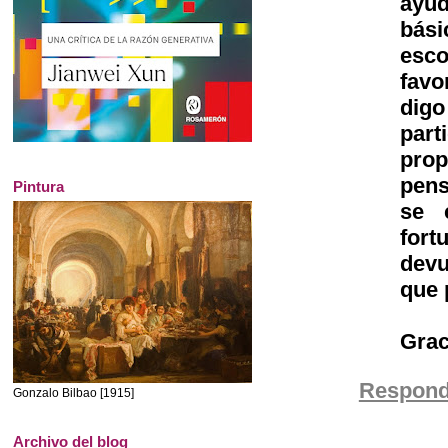
ayud
bási
esc
favo
dig
part
prop
pens
Pintura
se 
fort
devu
que 
Grac
Respond
Gonzalo Bilbao [1915]
Archivo del blog