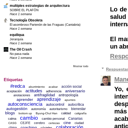
multiples estrategias de arquitectura
Lo de
SOBRE EL PLAFÓN
Hace 1 semana
salud
Tecnología Obsoleta
intern
El asombroso Partenón de las Fraguas (Cantabria)
Hace 1 semana
equiliqua
El ma
Jerarquía
Hace 1 semana
un abr
The Oil Crash
No pasa nada
Resp
Hace 1 semana
Mostrar todo
Respuesta
Mane
Etiquetas
#redca
acción social
aburrimiento
acabar
Yo, 
actitudes
aniversario
aceptación
adherencia
antifragilidad
inte
antropología
anotaciones
aprendizaje
aprender
apuntes
desp
autoconsciencia
autocontrol
autocrítica
autogestión
bienestar
autonomía
autoritarismo
más 
blogs
calidad
bottom up
Byung-Chul Han
caligrafía
cambio
aca
Canarias
calma
cambio personal
cine
CEJFE
cerebro
ciudad
CASG
certezas
anti
colaboración
coaching
clima
cócteles