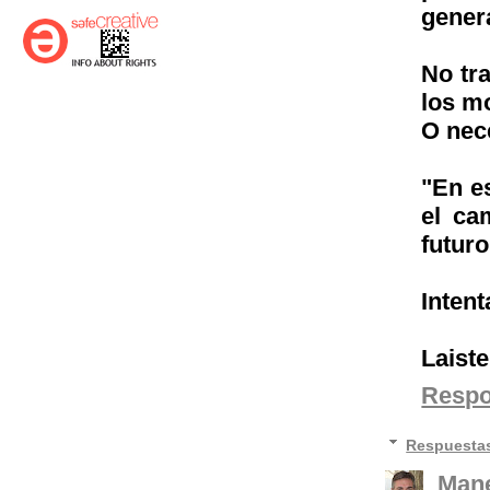
genera
No tra
los m
O nec
"En e
el ca
futuro
Intent
Laiste
Resp
Respuesta
Mane