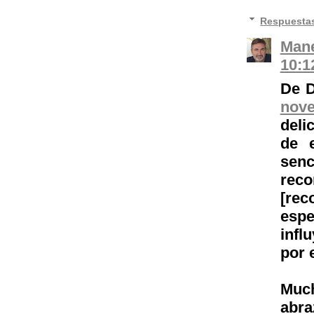
Respuesta
Mane
10:1
De D
nove
deli
de e
sen
rec
[re
espe
infl
por e
Much
abra