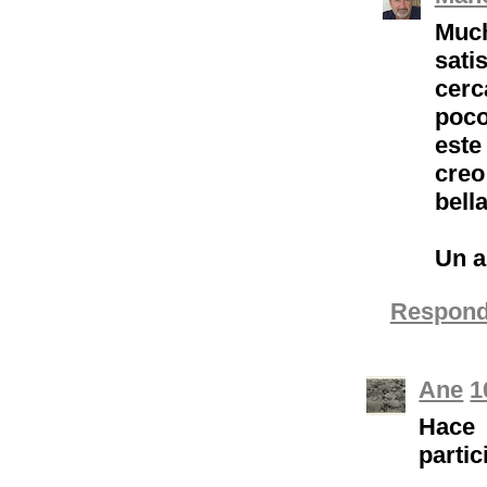
Muc
sati
cerc
poco
este
cre
bella
Un a
Respond
Ane
1
Hace
parti