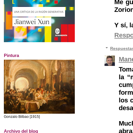
Me gu
Zorio
Y sí, 
Resp
Respuesta
Pintura
Mane
Toma
la “
cump
form
los 
desa
Gonzalo Bilbao [1915]
Muc
abra
Archivo del blog