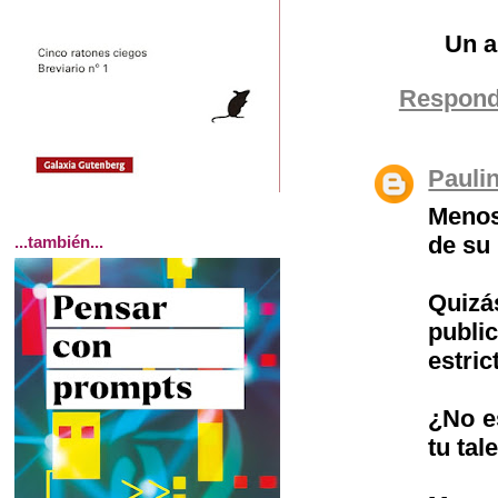
Un a
Respond
Pauli
Menos
de su
...también...
Quiz
publi
estric
¿No e
tu tal