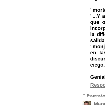
"mort
"...Y 
que o
incor
la di
salida
"monj
en la
discu
ciego.
Genial
Resp
Respuesta
Mane