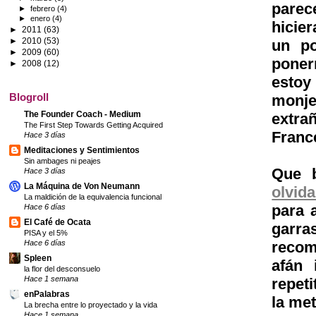
parec
►
febrero
(4)
►
enero
(4)
hicie
►
2011
(63)
►
2010
(53)
un po
►
2009
(60)
poner
►
2008
(12)
estoy
Blogroll
monj
The Founder Coach - Medium
extr
The First Step Towards Getting Acquired
Franc
Hace 3 días
Meditaciones y Sentimientos
Sin ambages ni peajes
Que b
Hace 3 días
La Máquina de Von Neumann
olvid
La maldición de la equivalencia funcional
para a
Hace 6 días
El Café de Ocata
garra
PISA y el 5%
Hace 6 días
recom
Spleen
afán 
la flor del desconsuelo
Hace 1 semana
repet
enPalabras
la met
La brecha entre lo proyectado y la vida
Hace 1 semana