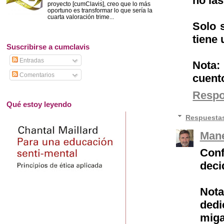
no las
proyecto [cumClavis], creo que lo más
oportuno es transformar lo que sería la
cuarta valoración trime...
Solo 
tiene 
Suscribirse a cumclavis
Entradas
Nota:
Comentarios
cuento
Resp
Qué estoy leyendo
Respuesta
Mane
Conf
deci
Nota
dedi
miga