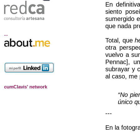
En definiti
siento pos
sumergido en
que nada pr
...
Total, que
h
otra perspe
vuelvo a su
Pennac], u
subrayar y 
al caso, me 
cumClavis' network
“No pie
único q
---
En la fotogr