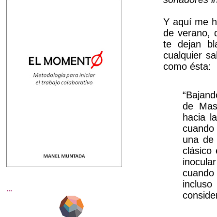
Y aquí me he
de verano, 
te dejan bl
cualquier sa
como ésta:
“Bajand
de Mas
hacia l
cuando 
una de 
clásico
inocula
cuando
inclus
...
conside