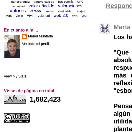
trayectoria
transparencia
transversalidad
UPC
Respond
valor añadido
valoraciones
vacuidad
valores
verano
verdad
verticalidad
viajes
web 2.0
zen
Vivir
wiki
violín
voluntad
vida
Marta
En cuanto a mi...
Los ha
Manel Muntada
Ver todo mi perfil
"Que
absol
respu
más c
View My Stats
refle
"esbo
Vistas de página en total
1,682,423
Pensa
algún
utili
plant