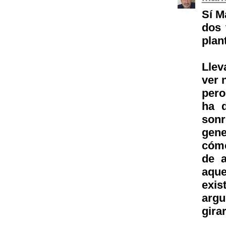
Sí M
dos 
plan
Llev
ver 
pero
ha d
sonr
gene
cómo
de a
aque
exis
argu
gira