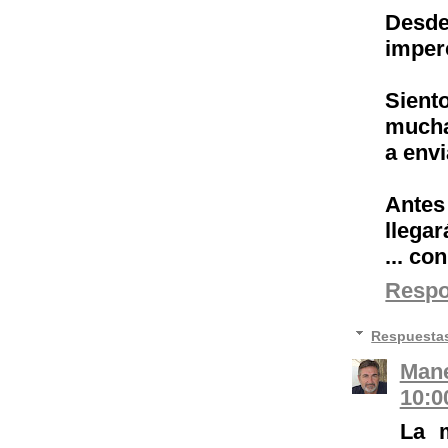
Desd
imper
Sient
mucha
a envi
Antes
llegará
... co
Resp
Respuesta
Mane
10:0
La m