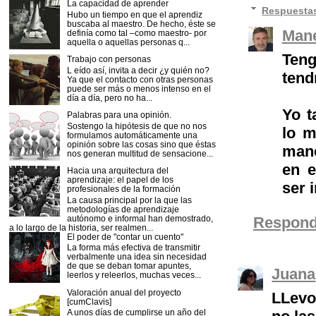
La capacidad de aprender
Respuesta
Hubo un tiempo en que el aprendiz
buscaba al maestro. De hecho, éste se
Mane
definía como tal –como maestro- por
aquella o aquellas personas q...
Teng
Trabajo con personas
L eído así, invita a decir ¿y quién no?
tend
Ya que el contacto con otras personas
puede ser más o menos intenso en el
día a día, pero no ha...
Yo t
Palabras para una opinión.
Sostengo la hipótesis de que no nos
lo m
formulamos automáticamente una
opinión sobre las cosas sino que éstas
mane
nos generan multitud de sensacione...
en e
Hacia una arquitectura del
aprendizaje: el papel de los
ser 
profesionales de la formación
La causa principal por la que las
metodologías de aprendizaje
autónomo e informal han demostrado,
Respond
a lo largo de la historia, ser realmen...
El poder de "contar un cuento"
La forma más efectiva de transmitir
verbalmente una idea sin necesidad
de que se deban tomar apuntes,
Juana
leerlos y releerlos, muchas veces...
Valoración anual del proyecto
LLevo
[cumClavis]
A unos días de cumplirse un año del