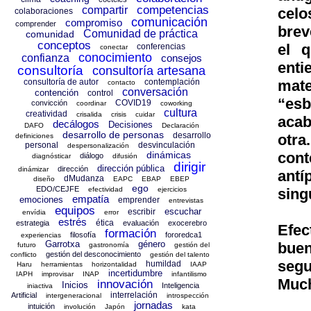
competencias
compartir
celo
colaboraciones
comunicación
compromiso
comprender
brev
Comunidad de práctica
comunidad
conceptos
el 
conferencias
conectar
conocimiento
confianza
consejos
enti
consultoría
consultoría artesana
consultoría de autor
contemplación
mate
contacto
conversación
contención
control
“es
COVID19
convicción
coordinar
coworking
cultura
creatividad
crisalida
crisis
cuidar
acab
decálogos
Decisiones
DAFO
Declaración
desarrollo de personas
desarrollo
otra
definiciones
personal
desvinculación
despersonalización
dinámicas
con
diálogo
diagnósticar
difusión
dirigir
dirección pública
dirección
dinámizar
ant
dMudanza
diseño
EAPC
EBAP
EBEP
ego
EDO/CEJFE
efectividad
ejercicios
sing
empatía
emociones
emprender
entrevistas
equipos
escuchar
escribir
envídia
error
estrés
ética
estrategia
evaluación
exocerebro
Efec
formación
filosofía
fororedca1
experiencias
Garrotxa
género
buen
futuro
gastronomía
gestión del
gestión del desconocimiento
conflicto
gestión del talento
segu
humildad
Haru
herramientas
horizontalidad
IAAP
incertidumbre
IAPH
improvisar
INAP
infantilismo
Much
innovación
Inicios
Inteligencia
iniactiva
interrelación
Artificial
intergeneracional
introspección
jornadas
intuición
involución
Japón
kata