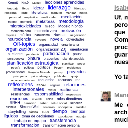
lecciones aprendidas
Kermit
Km.0
Laloux
Isab
liderazgo
liderar
lenguaje
libros
liderazgo
literatura
relacional
límite
madurar
mandar
marca
Uf, 
meditación
personal
mayéutica
mediocridad
metáforas
metodología
meme
memoria
pero
microtoxicidades
Modelo híbrido
miedo
motivación
que 
momento zero
momento cero
música
Navidad
narcisismo
mujeres
negociación
Como
neurociencia
novela
obviedades
novagob
Off-topics
organicidad
organigrama
proc
organización
organización 2.0
orientación
guar
participación
al cliente
pausa
pandemia
pintura
placentas
perspectiva
plan de acogida
nues
planificación estratégica
planificar
poder
políticos
política
poesía
Poyton
problemas
proyectos
productividad
Projecte Miranda
prompt
Yo t
psicopatía
psicopatología
publicidad
queja
recuerdos
recursos
red
recomendaciones
reflexiones
relaciones
regalos
REGAL
interpersonales
resiliencia
relator
responsabilidad
Mane
resistencias
respuestas
reuniones
roles directivos
roles
revuelta
RRHH
sencillez
Me 
rumiación
saber
salud social
Simone Weil
silencio
sistemas
sociopatía
soledad
tiempo
arch
tiempos
storytelling
táctica
TEDx
líquidos
toma de decisiones
toxicidades
trabajar
muc
transferencia
trabajo en equipo
transformación
transformación personal