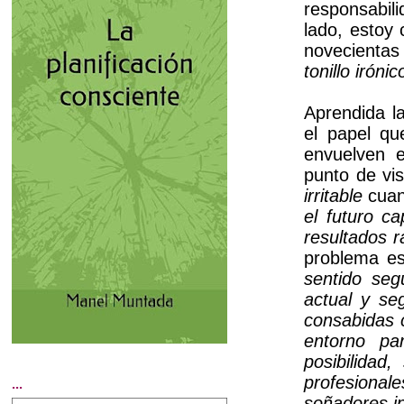
responsabili
lado, estoy
novecientas
tonillo irónic
Aprendida la
el papel qu
envuelven e
punto de vi
irritable
cuand
el futuro c
resultados r
problema es
sentido seg
actual y seg
consabidas c
entorno pa
posibilidad
profesional
...
soñadores i