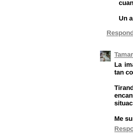
cuan
Un a
Respond
Tamar
La ima
tan c
Tiran
enca
situa
Me su
Resp