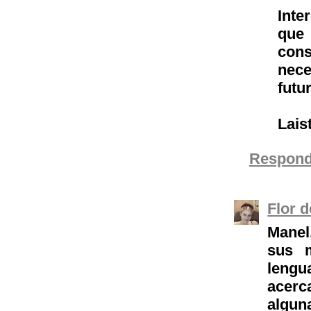
Inte
que
cons
nece
futur
Lais
Respond
Flor 
Manel
sus m
leng
acerc
algun