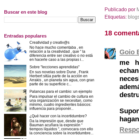
Publicado por
Buscar en este blog
Etiquetas:
blog
18 coment
Entradas populares
Creatividad y creativ@s
No hace mucho comentaba , en
Goio 
relación a la creatividad , que “ la
diferencia entre ser creativo o no está
en hacerle caso a las propias i...
me h
Sobre "lecciones aprendidas"
echan
En sus novelas sobre Dune , Frank
Herbert sitúa parte de la acción en
neces
Arrakis , un planeta sin agua, con gran
parte de su superficie c...
ademá
Palancas para el cambio: un ejemplo
destr
Para impulsar el cambio de cultura en
una organización se necesitan, como
mínimo, cuatro ingredientes básicos:
influencia para proponér...
Supon
¿Qué hacer con la incertidumbre?
hagan 
Da la impresión que, desde que
Bauman acuñara la expresión “
Resp
tiempos líquidos ”, convocara con ello
la conciencia sobre la incertidumbre...