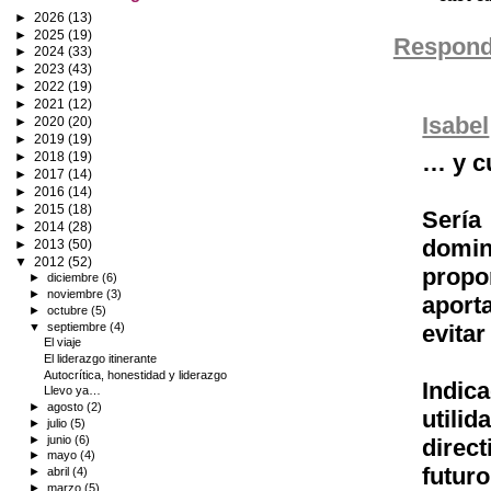
►
2026
(13)
►
2025
(19)
Respond
►
2024
(33)
►
2023
(43)
►
2022
(19)
►
2021
(12)
Isabel
►
2020
(20)
►
2019
(19)
►
2018
(19)
… y cu
►
2017
(14)
►
2016
(14)
►
2015
(18)
Sería
►
2014
(28)
domin
►
2013
(50)
▼
2012
(52)
prop
►
diciembre
(6)
►
noviembre
(3)
aport
►
octubre
(5)
▼
septiembre
(4)
evitar
El viaje
El liderazgo itinerante
Autocrítica, honestidad y liderazgo
Indic
Llevo ya…
►
agosto
(2)
util
►
julio
(5)
►
junio
(6)
direc
►
mayo
(4)
futur
►
abril
(4)
►
marzo
(5)