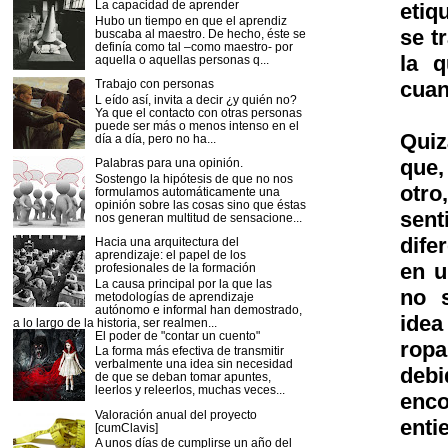
La capacidad de aprender
etiq
Hubo un tiempo en que el aprendiz
se t
buscaba al maestro. De hecho, éste se
definía como tal –como maestro- por
la q
aquella o aquellas personas q...
cuan
Trabajo con personas
L eído así, invita a decir ¿y quién no?
Ya que el contacto con otras personas
puede ser más o menos intenso en el
Quiz
día a día, pero no ha...
que,
Palabras para una opinión.
Sostengo la hipótesis de que no nos
otro
formulamos automáticamente una
opinión sobre las cosas sino que éstas
sent
nos generan multitud de sensacione...
dife
Hacia una arquitectura del
aprendizaje: el papel de los
en u
profesionales de la formación
La causa principal por la que las
no 
metodologías de aprendizaje
autónomo e informal han demostrado,
idea
a lo largo de la historia, ser realmen...
El poder de "contar un cuento"
rop
La forma más efectiva de transmitir
verbalmente una idea sin necesidad
debi
de que se deban tomar apuntes,
leerlos y releerlos, muchas veces...
enco
Valoración anual del proyecto
enti
[cumClavis]
A unos días de cumplirse un año del