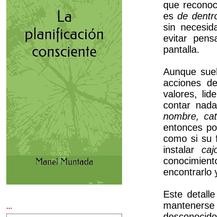
que reconoc
es
de dentr
sin necesid
evitar pens
pantalla.
Aunque suel
acciones de
valores, li
contar nad
nombre, cat
entonces po
como si su 
instalar
caj
conocimien
encontrarlo 
Este detalle
mantenerse e
...
desconocido