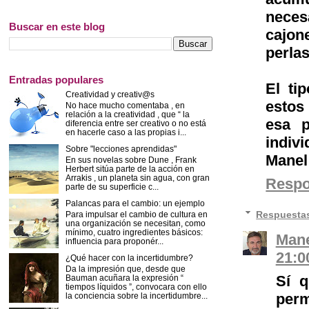
neces
Buscar en este blog
cajon
perlas
Entradas populares
El ti
Creatividad y creativ@s
estos
No hace mucho comentaba , en
relación a la creatividad , que “ la
esa p
diferencia entre ser creativo o no está
en hacerle caso a las propias i...
indiv
Sobre "lecciones aprendidas"
Manel 
En sus novelas sobre Dune , Frank
Herbert sitúa parte de la acción en
Arrakis , un planeta sin agua, con gran
Resp
parte de su superficie c...
Palancas para el cambio: un ejemplo
Respuesta
Para impulsar el cambio de cultura en
una organización se necesitan, como
mínimo, cuatro ingredientes básicos:
Mane
influencia para proponér...
21:0
¿Qué hacer con la incertidumbre?
Da la impresión que, desde que
Sí q
Bauman acuñara la expresión “
tiempos líquidos ”, convocara con ello
perm
la conciencia sobre la incertidumbre...