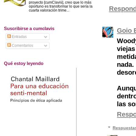
proyecto [cumClavis], creo que lo más
oportuno es transformar lo que sería la
Respond
cuarta valoración trime...
Suscribirse a cumclavis
Goio 
Entradas
Woody
Comentarios
vieja
metida
Qué estoy leyendo
nada
desor
Aunqu
dentr
las s
Resp
Respuesta