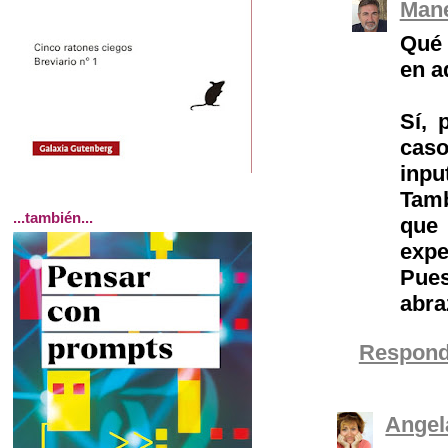
Mane
Qué 
en a
Sí, 
caso
inpu
Tamb
...también...
que
expe
Pues
abra
Respond
Angel