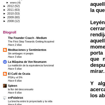
►
enero
(4)
aquel
►
2012
(52)
la que
►
2011
(63)
►
2010
(53)
►
2009
(60)
Leyé
►
2008
(12)
cerra
Blogroll
rendi
The Founder Coach - Medium
aquel
The First Step Towards Getting Acquired
Hace 2 días
momen
Meditaciones y Sentimientos
porta
Sin ambages ni peajes
Hace 3 días
que n
La Máquina de Von Neumann
despu
La maldición de la equivalencia funcional
Hace 5 días
mirar.
El Café de Ocata
PISA y el 5%
Hace 6 días
Y al
Spleen
acerc
la flor del desconsuelo
Hace 6 días
los ab
enPalabras
La brecha entre lo proyectado y la vida
Hace 6 días