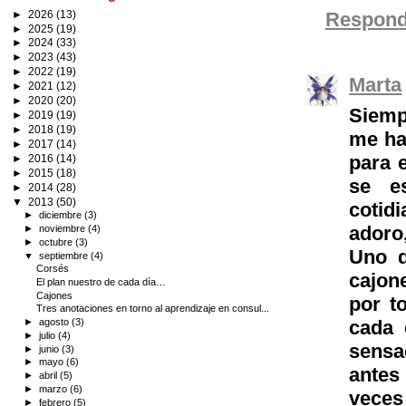
►
2026
(13)
Respond
►
2025
(19)
►
2024
(33)
►
2023
(43)
►
2022
(19)
Marta
►
2021
(12)
►
2020
(20)
Siemp
►
2019
(19)
►
2018
(19)
me ha
►
2017
(14)
para 
►
2016
(14)
►
2015
(18)
se e
►
2014
(28)
▼
2013
(50)
cotid
►
diciembre
(3)
adoro,
►
noviembre
(4)
►
octubre
(3)
Uno d
▼
septiembre
(4)
Corsés
cajon
El plan nuestro de cada día…
Cajones
por t
Tres anotaciones en torno al aprendizaje en consul...
cada 
►
agosto
(3)
►
julio
(4)
sensa
►
junio
(3)
►
mayo
(6)
antes
►
abril
(5)
►
marzo
(6)
veces
►
febrero
(5)