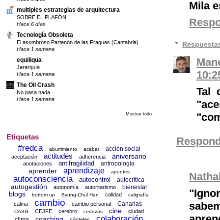
Mila e
multiples estrategias de arquitectura
SOBRE EL PLAFÓN
Resp
Hace 6 días
Tecnología Obsoleta
El asombroso Partenón de las Fraguas (Cantabria)
Respuesta
Hace 1 semana
Mane
equiliqua
Jerarquía
10:2
Hace 1 semana
The Oil Crash
Tal 
No pasa nada
Hace 1 semana
"ac
"com
Mostrar todo
Etiquetas
Respond
#redca
acción social
aburrimiento
acabar
actitudes
aniversario
aceptación
adherencia
antifragilidad
antropología
anotaciones
aprendizaje
aprender
apuntes
Natha
autoconsciencia
autocontrol
autocrítica
autogestión
bienestar
autonomía
autoritarismo
"Ign
blogs
calidad
bottom up
Byung-Chul Han
caligrafía
cambio
sabem
Canarias
calma
cambio personal
cine
CEJFE
cerebro
ciudad
CASG
certezas
apren
colaboración
coaching
clima
cócteles