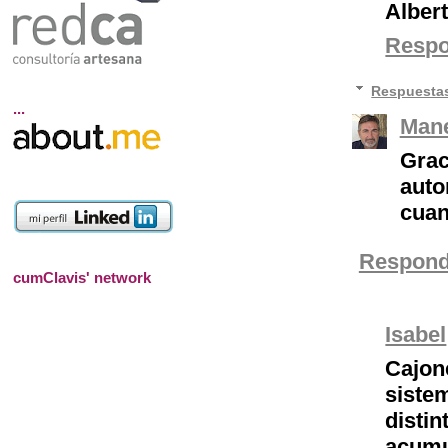
Alber
Resp
Respuesta
...
Mane
Grac
auto
cuan
Respond
cumClavis' network
Isabel
Cajon
siste
disti
acumu