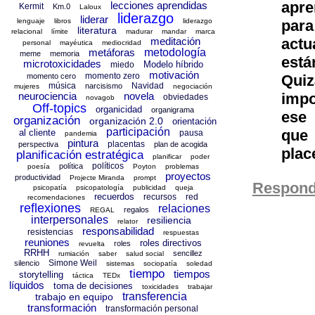
apre
lecciones aprendidas
Kermit
Km.0
Laloux
liderazgo
liderar
lenguaje
libros
liderazgo
par
literatura
relacional
límite
madurar
mandar
marca
meditación
act
personal
mayéutica
mediocridad
metáforas
metodología
meme
memoria
está
microtoxicidades
Modelo híbrido
miedo
motivación
momento zero
momento cero
Qui
música
Navidad
narcisismo
mujeres
negociación
neurociencia
novela
impo
obviedades
novagob
Off-topics
organicidad
organigrama
ese
organización
organización 2.0
orientación
participación
que 
al cliente
pausa
pandemia
pintura
placentas
perspectiva
plan de acogida
place
planificación estratégica
planificar
poder
políticos
política
poesía
Poyton
problemas
proyectos
productividad
Projecte Miranda
prompt
Respond
psicopatía
psicopatología
publicidad
queja
recuerdos
recursos
red
recomendaciones
reflexiones
relaciones
regalos
REGAL
interpersonales
resiliencia
relator
responsabilidad
resistencias
respuestas
reuniones
roles directivos
roles
revuelta
RRHH
sencillez
rumiación
saber
salud social
Simone Weil
silencio
sistemas
sociopatía
soledad
tiempo
tiempos
storytelling
táctica
TEDx
líquidos
toma de decisiones
toxicidades
trabajar
transferencia
trabajo en equipo
transformación
transformación personal