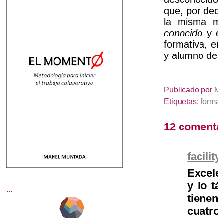
que, por deci
la misma 
conocido
y e
formativa, e
y alumno de
Publicado por
Etiquetas:
form
12 coment
facil
Excele
y lo 
...
tienen
cuatr