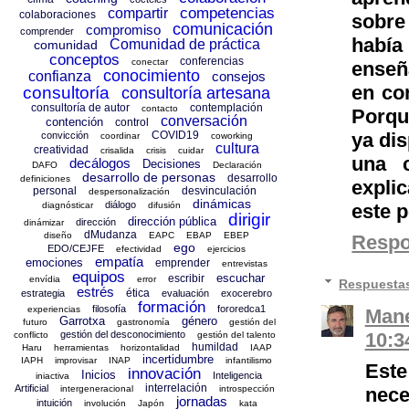
competencias
compartir
colaboraciones
sobre
comunicación
compromiso
comprender
había
Comunidad de práctica
comunidad
conceptos
conferencias
conectar
enseñ
conocimiento
confianza
consejos
en co
consultoría
consultoría artesana
consultoría de autor
contemplación
contacto
Porqu
conversación
contención
control
COVID19
ya dis
convicción
coordinar
coworking
cultura
creatividad
crisalida
crisis
cuidar
una c
decálogos
Decisiones
DAFO
Declaración
desarrollo de personas
desarrollo
definiciones
expli
personal
desvinculación
despersonalización
dinámicas
diálogo
diagnósticar
difusión
este p
dirigir
dirección pública
dirección
dinámizar
dMudanza
diseño
EAPC
EBAP
EBEP
Resp
ego
EDO/CEJFE
efectividad
ejercicios
empatía
emociones
emprender
entrevistas
equipos
escuchar
escribir
envídia
error
Respuesta
estrés
ética
estrategia
evaluación
exocerebro
formación
filosofía
fororedca1
experiencias
Mane
Garrotxa
género
futuro
gastronomía
gestión del
gestión del desconocimiento
10:3
conflicto
gestión del talento
humildad
Haru
herramientas
horizontalidad
IAAP
incertidumbre
IAPH
improvisar
INAP
infantilismo
Este
innovación
Inicios
Inteligencia
iniactiva
interrelación
Artificial
intergeneracional
introspección
nece
jornadas
intuición
involución
Japón
kata