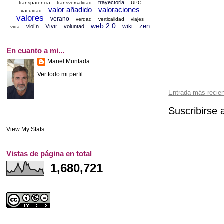
trayectoria
transparencia
transversalidad
UPC
valor añadido
valoraciones
vacuidad
valores
verano
verdad
verticalidad
viajes
web 2.0
zen
Vivir
wiki
violín
voluntad
vida
En cuanto a mi...
Manel Muntada
Ver todo mi perfil
Entrada más recie
Suscribirse 
View My Stats
Vistas de página en total
1,680,721