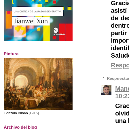
Graci
asist
de de
dentr
parti
impor
identi
Pintura
Salud
Resp
Respuesta
Mane
10:2
Gra
olvi
Gonzalo Bilbao [1915]
una 
Archivo del blog