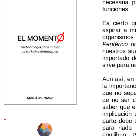
necesaria 
funciones.
Es cierto 
aspirar a m
organismo
P
eriférico 
nuestros su
importado de
sirve para n
Aun así, en 
la importanc
que no sepa
de no ser c
saber que e
implicación 
...
parte debe 
para nada 
equilibrio