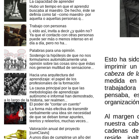
La capacidad de aprender
Hubo un tiempo en que el aprendiz
buscaba al maestro. De hecho, éste se
definía como tal –como maestro- por
aquella o aquellas personas q...
Trabajo con personas
L eído así, invita a decir ¿y quién no?
Ya que el contacto con otras personas
puede ser más o menos intenso en el
día a día, pero no ha...
Palabras para una opinión.
Sostengo la hipótesis de que no nos
Esto ha sido
formulamos automáticamente una
opinión sobre las cosas sino que éstas
imprimir un
nos generan multitud de sensacione...
cabeza de 
Hacia una arquitectura del
aprendizaje: el papel de los
medida en
profesionales de la formación
trabajadora
La causa principal por la que las
metodologías de aprendizaje
pensaba, es
autónomo e informal han demostrado,
a lo largo de la historia, ser realmen...
organización
El poder de "contar un cuento"
La forma más efectiva de transmitir
verbalmente una idea sin necesidad
Al margen d
de que se deban tomar apuntes,
leerlos y releerlos, muchas veces...
nuestra cab
Valoración anual del proyecto
cadenas de
[cumClavis]
reside, ina
A unos días de cumplirse un año del