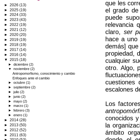
que les cor
►
2026
(13)
el grado de
►
2025
(19)
►
2024
(33)
puede supon
►
2023
(43)
relevancia 
►
2022
(19)
►
2021
(12)
claro,
ser p
►
2020
(20)
hace a uno 
►
2019
(19)
►
2018
(19)
demás] qu
►
2017
(14)
propiedad, 
►
2016
(14)
cualquier su
▼
2015
(18)
►
diciembre
(2)
otro. Algo, 
▼
noviembre
(2)
Antropomorfismo, conocimiento y cambio
fluctuacione
Enfoques ante el cambio
cuestiones 
►
octubre
(1)
►
septiembre
(2)
escalones de
►
julio
(2)
►
junio
(2)
►
mayo
(2)
Los factore
►
marzo
(1)
antropomórf
►
febrero
(3)
►
enero
(1)
conocidos y
►
2014
(28)
la organizac
►
2013
(50)
►
2012
(52)
ámbito orga
►
2011
(63)
donde el
e
►
2010
(53)