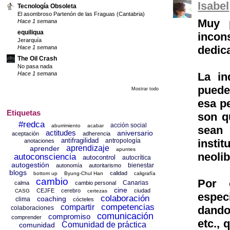
Isabel
Tecnología Obsoleta
El asombroso Partenón de las Fraguas (Cantabria)
Muy p
Hace 1 semana
equiliqua
incon
Jerarquía
dedic
Hace 1 semana
The Oil Crash
No pasa nada
La in
Hace 1 semana
puede 
Mostrar todo
esa pe
Etiquetas
son q
#redca
acción social
aburrimiento
acabar
sean
actitudes
aniversario
aceptación
adherencia
antifragilidad
antropología
instit
anotaciones
aprendizaje
aprender
apuntes
neolib
autoconsciencia
autocontrol
autocrítica
autogestión
bienestar
autonomía
autoritarismo
blogs
calidad
bottom up
Byung-Chul Han
caligrafía
cambio
Por 
Canarias
calma
cambio personal
cine
CEJFE
cerebro
ciudad
CASG
certezas
especi
colaboración
coaching
clima
cócteles
competencias
compartir
dando
colaboraciones
comunicación
compromiso
comprender
etc.,
Comunidad de práctica
comunidad