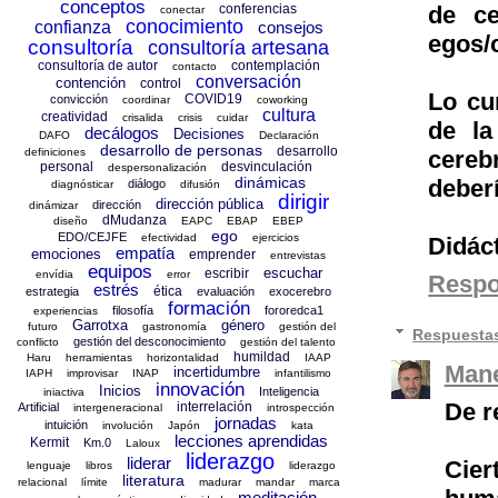
conceptos
conferencias
de ce
conectar
conocimiento
confianza
consejos
egos/c
consultoría
consultoría artesana
consultoría de autor
contemplación
contacto
conversación
contención
control
Lo cu
COVID19
convicción
coordinar
coworking
cultura
creatividad
crisalida
crisis
cuidar
de la
decálogos
Decisiones
DAFO
Declaración
desarrollo de personas
desarrollo
definiciones
cereb
personal
desvinculación
despersonalización
dinámicas
deberí
diálogo
diagnósticar
difusión
dirigir
dirección pública
dirección
dinámizar
dMudanza
diseño
EAPC
EBAP
EBEP
ego
EDO/CEJFE
efectividad
ejercicios
Didáct
empatía
emociones
emprender
entrevistas
equipos
escuchar
escribir
envídia
error
Resp
estrés
ética
estrategia
evaluación
exocerebro
formación
filosofía
fororedca1
experiencias
Garrotxa
género
futuro
gastronomía
gestión del
Respuesta
gestión del desconocimiento
conflicto
gestión del talento
humildad
Haru
herramientas
horizontalidad
IAAP
Mane
incertidumbre
IAPH
improvisar
INAP
infantilismo
innovación
Inicios
Inteligencia
iniactiva
De re
interrelación
Artificial
intergeneracional
introspección
jornadas
intuición
involución
Japón
kata
lecciones aprendidas
Kermit
Km.0
Laloux
liderazgo
liderar
Cier
lenguaje
libros
liderazgo
literatura
relacional
límite
madurar
mandar
marca
meditación