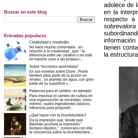
adolece de 
en la inter
Buscar en este blog
respecto a 
sobrevalora
subordina
Entradas populares
información
Creatividad y creativ@s
tienen conta
No hace mucho comentaba , en
relación a la creatividad , que “ la
la estructura
diferencia entre ser creativo o no está
en hacerle caso a las propias i...
Sobre "lecciones aprendidas"
En sus novelas sobre Dune , Frank
Herbert sitúa parte de la acción en
Arrakis , un planeta sin agua, con gran
parte de su superficie c...
Palancas para el cambio: un ejemplo
Para impulsar el cambio de cultura en
una organización se necesitan, como
mínimo, cuatro ingredientes básicos:
influencia para proponér...
¿Qué hacer con la incertidumbre?
Da la impresión que, desde que
Bauman acuñara la expresión “
tiempos líquidos ”, convocara con ello
la conciencia sobre la incertidumbre...