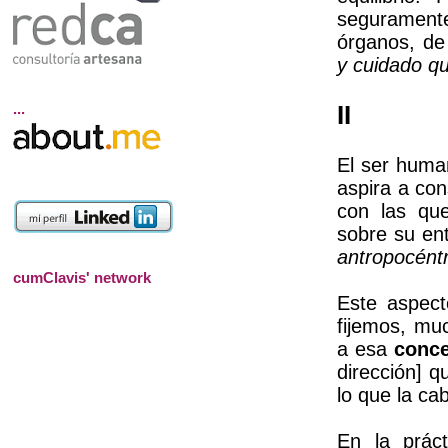
seguramente
órganos, de
y cuidado q
...
II
E
l ser huma
aspira a con
con las qu
sobre su en
antropocéntr
cumClavis' network
Este aspect
fijemos, mu
a
esa
conce
dirección] q
lo que la ca
En la prác