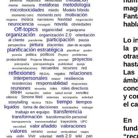
huma
personal
mayéutica
mediocridad
metáforas
metodología
meme
memoria
magi
microtoxicidades
Modelo híbrido
miedo
motivación
Fant
momento zero
momento cero
música
Navidad
narcisismo
mujeres
negociación
habl
neurociencia
novela
obviedades
novagob
Off-topics
organicidad
organigrama
organización
organización 2.0
orientación
Lo i
participación
al cliente
pausa
pandemia
pintura
placentas
perspectiva
plan de acogida
la p
planificación estratégica
planificar
poder
políticos
otra
política
poesía
Poyton
problemas
proyectos
productividad
Projecte Miranda
prompt
hast
psicopatía
psicopatología
publicidad
queja
recuerdos
recursos
red
recomendaciones
Las 
reflexiones
relaciones
regalos
REGAL
interpersonales
resiliencia
ámbi
relator
responsabilidad
resistencias
respuestas
cono
reuniones
roles directivos
roles
revuelta
RRHH
sencillez
rumiación
saber
salud social
y co
Simone Weil
silencio
sistemas
sociopatía
soledad
tiempo
tiempos
storytelling
el c
táctica
TEDx
líquidos
toma de decisiones
toxicidades
trabajar
transferencia
trabajo en equipo
transformación
transformación personal
En 
trayectoria
transparencia
transversalidad
UPC
valor añadido
valoraciones
fun
vacuidad
valores
verano
verdad
verticalidad
viajes
“rec
web 2.0
zen
Vivir
wiki
violín
voluntad
vida