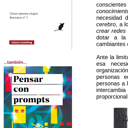
consciente
conocimient
necesidad
cerebro
, a 
crear redes
dotar a la
cambiantes q
Ante la limi
...también...
esa neces
organizaci
personas e
personas a 
intercambi
proporcional