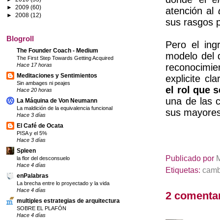
►
2009
(60)
atención al
►
2008
(12)
sus rasgos p
Blogroll
Pero el ing
The Founder Coach - Medium
modelo del 
The First Step Towards Getting Acquired
reconocimie
Hace 17 horas
Meditaciones y Sentimientos
explicite c
Sin ambages ni peajes
el rol que 
Hace 20 horas
una de las 
La Máquina de Von Neumann
La maldición de la equivalencia funcional
sus mayores 
Hace 3 días
El Café de Ocata
PISA y el 5%
Hace 3 días
Spleen
Publicado por
la flor del desconsuelo
Hace 4 días
Etiquetas:
camb
enPalabras
La brecha entre lo proyectado y la vida
Hace 4 días
2 comentar
multiples estrategias de arquitectura
SOBRE EL PLAFÓN
Hace 4 días