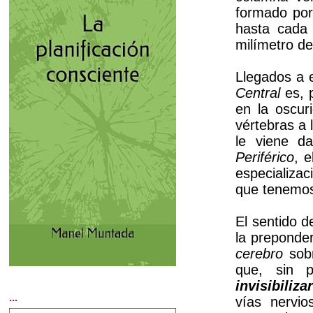
formado por
hasta cada
milímetro de
Llegados a 
Central
es, p
en la oscur
vértebras a 
le viene d
Periférico
, e
especializa
que tenemos
El sentido d
la preponder
cerebro
sobr
que, sin p
invisibiliza
...
vías nervio