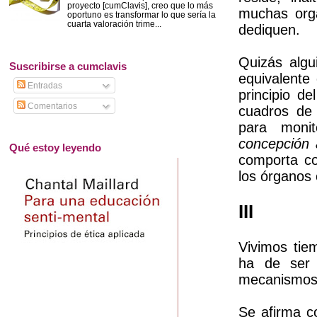
proyecto [cumClavis], creo que lo más
muchas orga
oportuno es transformar lo que sería la
cuarta valoración trime...
dediquen.
Quizás algu
Suscribirse a cumclavis
equivalente
Entradas
principio de
Comentarios
cuadros de 
para monit
concepción
Qué estoy leyendo
comporta c
los órganos 
III
Vivimos tie
ha de ser 
mecanismos
Se afirma c