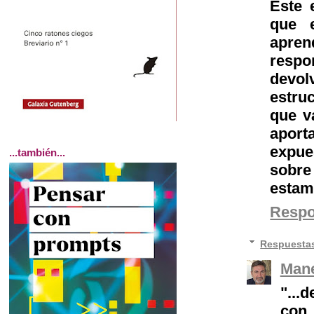
Este 
que 
apren
resp
devol
estru
que v
aport
expue
...también...
sobre
estam
Resp
Respuesta
Mane
"...
con