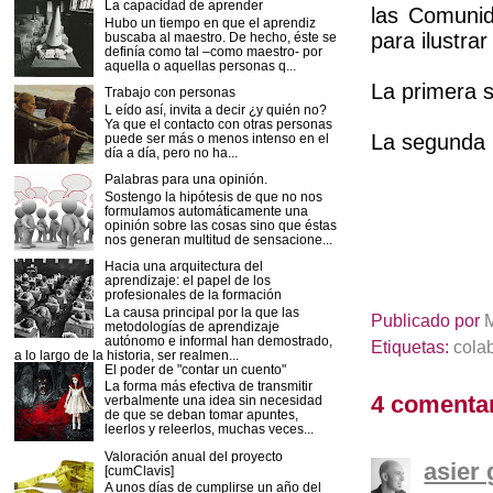
La capacidad de aprender
las Comunid
Hubo un tiempo en que el aprendiz
para ilustrar
buscaba al maestro. De hecho, éste se
definía como tal –como maestro- por
aquella o aquellas personas q...
La primera s
Trabajo con personas
L eído así, invita a decir ¿y quién no?
Ya que el contacto con otras personas
La segunda l
puede ser más o menos intenso en el
día a día, pero no ha...
Palabras para una opinión.
Sostengo la hipótesis de que no nos
formulamos automáticamente una
opinión sobre las cosas sino que éstas
nos generan multitud de sensacione...
Hacia una arquitectura del
aprendizaje: el papel de los
profesionales de la formación
La causa principal por la que las
Publicado por
metodologías de aprendizaje
autónomo e informal han demostrado,
Etiquetas:
cola
a lo largo de la historia, ser realmen...
El poder de "contar un cuento"
La forma más efectiva de transmitir
4 comentar
verbalmente una idea sin necesidad
de que se deban tomar apuntes,
leerlos y releerlos, muchas veces...
Valoración anual del proyecto
asier 
[cumClavis]
A unos días de cumplirse un año del