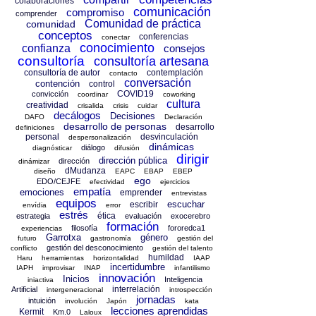
colaboraciones
comunicación
compromiso
comprender
Comunidad de práctica
comunidad
conceptos
conferencias
conectar
conocimiento
confianza
consejos
consultoría
consultoría artesana
consultoría de autor
contemplación
contacto
conversación
contención
control
COVID19
convicción
coordinar
coworking
cultura
creatividad
crisalida
crisis
cuidar
decálogos
Decisiones
DAFO
Declaración
desarrollo de personas
desarrollo
definiciones
personal
desvinculación
despersonalización
dinámicas
diálogo
diagnósticar
difusión
dirigir
dirección pública
dirección
dinámizar
dMudanza
diseño
EAPC
EBAP
EBEP
ego
EDO/CEJFE
efectividad
ejercicios
empatía
emociones
emprender
entrevistas
equipos
escuchar
escribir
envídia
error
estrés
ética
estrategia
evaluación
exocerebro
formación
filosofía
fororedca1
experiencias
Garrotxa
género
futuro
gastronomía
gestión del
gestión del desconocimiento
conflicto
gestión del talento
humildad
Haru
herramientas
horizontalidad
IAAP
incertidumbre
IAPH
improvisar
INAP
infantilismo
innovación
Inicios
Inteligencia
iniactiva
interrelación
Artificial
intergeneracional
introspección
jornadas
intuición
involución
Japón
kata
lecciones aprendidas
Kermit
Km.0
Laloux