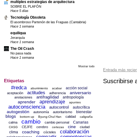
multiples estrategias de arquitectura
SOBRE EL PLAFÓN
Hace 5 días
Tecnología Obsoleta
El asombroso Partenón de las Fraguas (Cantabria)
Hace 1 semana
equiliqua
Jerarquía
Hace 1 semana
The Oil Crash
No pasa nada
Hace 1 semana
Mostrar todo
Entrada más recie
Suscribirse 
Etiquetas
#redca
acción social
aburrimiento
acabar
actitudes
aniversario
aceptación
adherencia
antifragilidad
antropología
anotaciones
aprendizaje
aprender
apuntes
autoconsciencia
autocontrol
autocrítica
autogestión
bienestar
autonomía
autoritarismo
blogs
calidad
bottom up
Byung-Chul Han
caligrafía
cambio
Canarias
calma
cambio personal
cine
CEJFE
cerebro
ciudad
CASG
certezas
colaboración
coaching
clima
cócteles
competencias
compartir