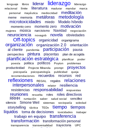
liderazgo
liderar
lenguaje
libros
liderazgo
literatura
relacional
límite
madurar
mandar
marca
meditación
personal
mayéutica
mediocridad
metáforas
metodología
meme
memoria
microtoxicidades
Modelo híbrido
miedo
motivación
momento zero
momento cero
música
Navidad
narcisismo
mujeres
negociación
neurociencia
novela
obviedades
novagob
Off-topics
organicidad
organigrama
organización
organización 2.0
orientación
participación
al cliente
pausa
pandemia
pintura
placentas
perspectiva
plan de acogida
planificación estratégica
planificar
poder
políticos
política
poesía
Poyton
problemas
proyectos
productividad
Projecte Miranda
prompt
psicopatía
psicopatología
publicidad
queja
recuerdos
recursos
red
recomendaciones
reflexiones
relaciones
regalos
REGAL
interpersonales
resiliencia
relator
responsabilidad
resistencias
respuestas
reuniones
roles directivos
roles
revuelta
RRHH
sencillez
rumiación
saber
salud social
Simone Weil
silencio
sistemas
sociopatía
soledad
tiempo
tiempos
storytelling
táctica
TEDx
líquidos
toma de decisiones
toxicidades
trabajar
transferencia
trabajo en equipo
transformación
transformación personal
trayectoria
transparencia
transversalidad
UPC