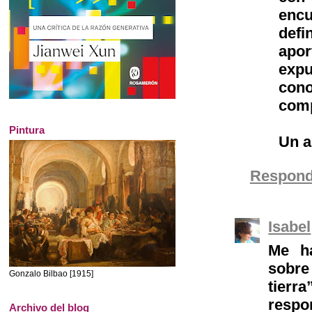
encu
def
apor
exp
cono
comp
Pintura
Un a
Respond
Isabel
Me h
sobre
Gonzalo Bilbao [1915]
tierr
respo
Archivo del blog