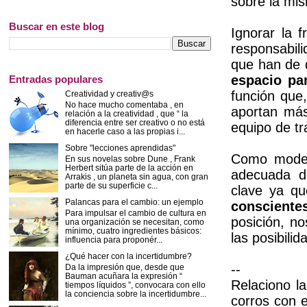
sobre la mi
Buscar en este blog
Ignorar la 
responsabil
que han de 
espacio pa
Entradas populares
función que
Creatividad y creativ@s
No hace mucho comentaba , en
aportan más
relación a la creatividad , que “ la
diferencia entre ser creativo o no está
equipo de tr
en hacerle caso a las propias i...
Sobre "lecciones aprendidas"
Como modera
En sus novelas sobre Dune , Frank
Herbert sitúa parte de la acción en
adecuada d
Arrakis , un planeta sin agua, con gran
parte de su superficie c...
clave ya qu
Palancas para el cambio: un ejemplo
consciente
Para impulsar el cambio de cultura en
posición, n
una organización se necesitan, como
mínimo, cuatro ingredientes básicos:
las posibili
influencia para proponér...
¿Qué hacer con la incertidumbre?
--
Da la impresión que, desde que
Bauman acuñara la expresión “
Relaciono la
tiempos líquidos ”, convocara con ello
la conciencia sobre la incertidumbre...
corros con e