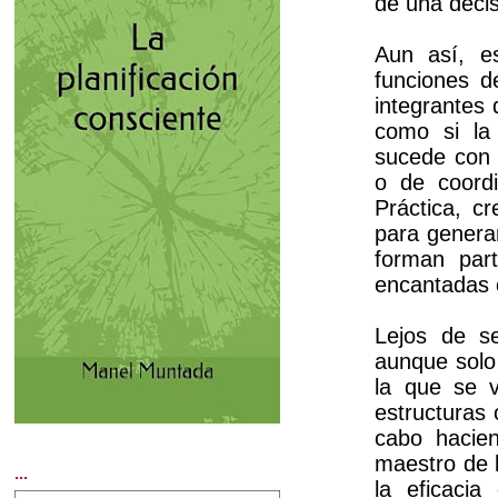
de una decis
Aun así, e
funciones d
integrantes 
como si la
sucede con
o de coord
Práctica, c
para generar
forman par
encantadas 
Lejos de se
aunque solo 
la que se 
estructuras o
cabo hacien
maestro de 
...
la eficacia