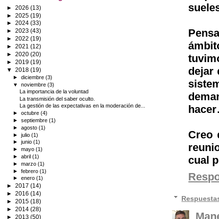
suele
►
2026
(13)
►
2025
(19)
►
2024
(33)
Pensa
►
2023
(43)
►
2022
(19)
ámbit
►
2021
(12)
►
2020
(20)
tuvim
►
2019
(19)
dejar 
▼
2018
(19)
►
diciembre
(3)
siste
▼
noviembre
(3)
La importancia de la voluntad
deman
La transmisión del saber oculto.
La gestión de las expectativas en la moderación de...
hacer
►
octubre
(4)
►
septiembre
(1)
►
agosto
(1)
Creo 
►
julio
(1)
►
junio
(1)
reuni
►
mayo
(1)
►
abril
(1)
cual p
►
marzo
(1)
►
febrero
(1)
Resp
►
enero
(1)
►
2017
(14)
►
2016
(14)
Respuesta
►
2015
(18)
►
2014
(28)
Mane
►
2013
(50)