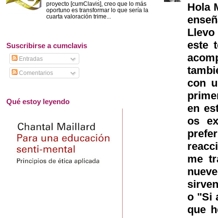
proyecto [cumClavis], creo que lo más
Hola M
oportuno es transformar lo que sería la
cuarta valoración trime...
enseñ
Llevo
este 
Suscribirse a cumclavis
acomp
Entradas
tambi
Comentarios
con u
prime
Qué estoy leyendo
en es
os ex
prefe
reacc
me tr
nueve
sirve
o "Si 
que h