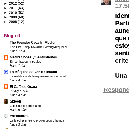
►
2012
(52)
17:5
►
2011
(63)
►
2010
(53)
Iden
►
2009
(60)
Part
►
2008
(12)
aunq
Blogroll
que 
The Founder Coach - Medium
esto
The First Step Towards Getting Acquired
Hace 1 día
sen
Meditaciones y Sentimientos
crit
Sin ambages ni peajes
Hace 1 día
La Máquina de Von Neumann
Una a
La maldición de la equivalencia funcional
Hace 4 días
El Café de Ocata
Respond
PISA y el 5%
Hace 4 días
Spleen
la flor del desconsuelo
Hace 5 días
enPalabras
La brecha entre lo proyectado y la vida
Hace 5 días