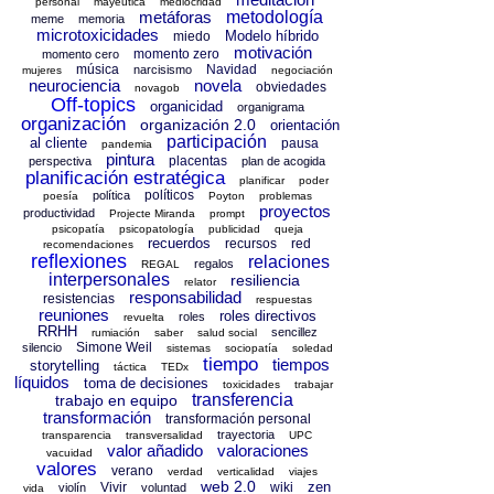
personal
mayéutica
mediocridad
metáforas
metodología
meme
memoria
microtoxicidades
Modelo híbrido
miedo
motivación
momento zero
momento cero
música
Navidad
narcisismo
mujeres
negociación
neurociencia
novela
obviedades
novagob
Off-topics
organicidad
organigrama
organización
organización 2.0
orientación
participación
al cliente
pausa
pandemia
pintura
placentas
perspectiva
plan de acogida
planificación estratégica
planificar
poder
políticos
política
poesía
Poyton
problemas
proyectos
productividad
Projecte Miranda
prompt
psicopatía
psicopatología
publicidad
queja
recuerdos
recursos
red
recomendaciones
reflexiones
relaciones
regalos
REGAL
interpersonales
resiliencia
relator
responsabilidad
resistencias
respuestas
reuniones
roles directivos
roles
revuelta
RRHH
sencillez
rumiación
saber
salud social
Simone Weil
silencio
sistemas
sociopatía
soledad
tiempo
tiempos
storytelling
táctica
TEDx
líquidos
toma de decisiones
toxicidades
trabajar
transferencia
trabajo en equipo
transformación
transformación personal
trayectoria
transparencia
transversalidad
UPC
valor añadido
valoraciones
vacuidad
valores
verano
verdad
verticalidad
viajes
web 2.0
zen
Vivir
wiki
violín
voluntad
vida