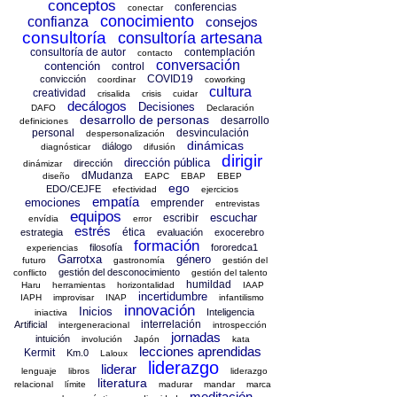
conceptos
conferencias
conectar
conocimiento
confianza
consejos
consultoría
consultoría artesana
consultoría de autor
contemplación
contacto
conversación
contención
control
COVID19
convicción
coordinar
coworking
cultura
creatividad
crisalida
crisis
cuidar
decálogos
Decisiones
DAFO
Declaración
desarrollo de personas
desarrollo
definiciones
personal
desvinculación
despersonalización
dinámicas
diálogo
diagnósticar
difusión
dirigir
dirección pública
dirección
dinámizar
dMudanza
diseño
EAPC
EBAP
EBEP
ego
EDO/CEJFE
efectividad
ejercicios
empatía
emociones
emprender
entrevistas
equipos
escuchar
escribir
envídia
error
estrés
ética
estrategia
evaluación
exocerebro
formación
filosofía
fororedca1
experiencias
Garrotxa
género
futuro
gastronomía
gestión del
gestión del desconocimiento
conflicto
gestión del talento
humildad
Haru
herramientas
horizontalidad
IAAP
incertidumbre
IAPH
improvisar
INAP
infantilismo
innovación
Inicios
Inteligencia
iniactiva
interrelación
Artificial
intergeneracional
introspección
jornadas
intuición
involución
Japón
kata
lecciones aprendidas
Kermit
Km.0
Laloux
liderazgo
liderar
lenguaje
libros
liderazgo
literatura
relacional
límite
madurar
mandar
marca
meditación