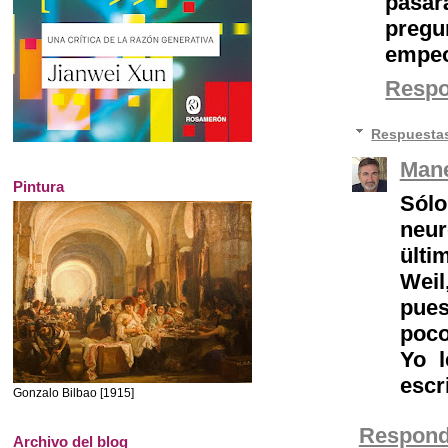
pasar
pregu
empeo
Resp
Respuesta
Mane
Pintura
Sól
neur
ült
Weil
pue
poco
Yo l
escri
Gonzalo Bilbao [1915]
Respond
Archivo del blog