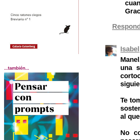
cuan
Grac
Respond
Isabel
Manel,
una s
...también...
corto
siguie
Te to
soste
al qu
No co