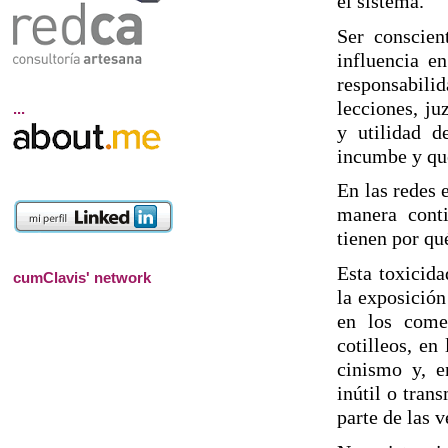
el sistema.
Ser conscien
influencia e
responsabili
lecciones, ju
...
y utilidad d
incumbe y que
En las redes 
manera conti
tienen por qu
Esta toxicida
cumClavis' network
la exposición
en los comen
cotilleos, en
cinismo y, e
inútil o tran
parte de las v