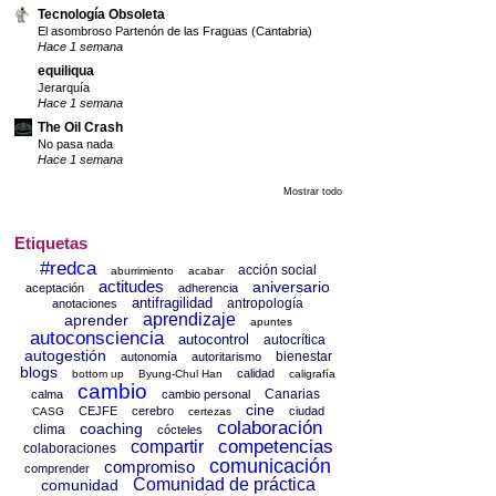
Tecnología Obsoleta
El asombroso Partenón de las Fraguas (Cantabria)
Hace 1 semana
equiliqua
Jerarquía
Hace 1 semana
The Oil Crash
No pasa nada
Hace 1 semana
Mostrar todo
Etiquetas
#redca
acción social
aburrimiento
acabar
actitudes
aniversario
aceptación
adherencia
antifragilidad
antropología
anotaciones
aprendizaje
aprender
apuntes
autoconsciencia
autocontrol
autocrítica
autogestión
bienestar
autonomía
autoritarismo
blogs
calidad
bottom up
Byung-Chul Han
caligrafía
cambio
Canarias
calma
cambio personal
cine
CEJFE
cerebro
ciudad
CASG
certezas
colaboración
coaching
clima
cócteles
competencias
compartir
colaboraciones
comunicación
compromiso
comprender
Comunidad de práctica
comunidad