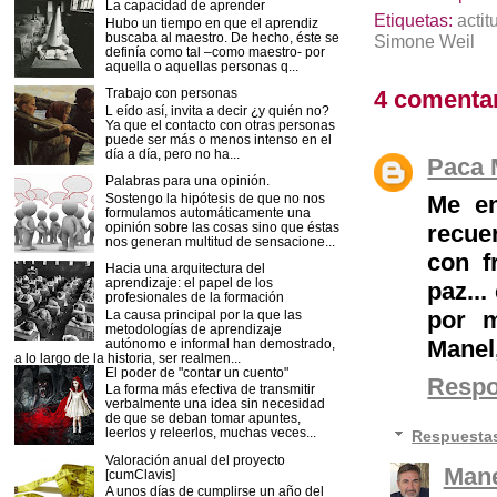
La capacidad de aprender
Etiquetas:
actit
Hubo un tiempo en que el aprendiz
buscaba al maestro. De hecho, éste se
Simone Weil
definía como tal –como maestro- por
aquella o aquellas personas q...
4 comentar
Trabajo con personas
L eído así, invita a decir ¿y quién no?
Ya que el contacto con otras personas
puede ser más o menos intenso en el
día a día, pero no ha...
Paca 
Palabras para una opinión.
Sostengo la hipótesis de que no nos
Me en
formulamos automáticamente una
opinión sobre las cosas sino que éstas
recue
nos generan multitud de sensacione...
con f
Hacia una arquitectura del
aprendizaje: el papel de los
paz..
profesionales de la formación
por m
La causa principal por la que las
metodologías de aprendizaje
Manel,
autónomo e informal han demostrado,
a lo largo de la historia, ser realmen...
El poder de "contar un cuento"
Resp
La forma más efectiva de transmitir
verbalmente una idea sin necesidad
de que se deban tomar apuntes,
leerlos y releerlos, muchas veces...
Respuesta
Valoración anual del proyecto
Mane
[cumClavis]
A unos días de cumplirse un año del