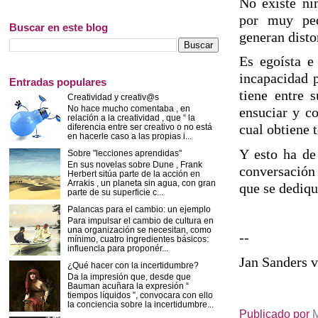
No existe nin
por muy peq
Buscar en este blog
generan disto
Es egoísta e
incapacidad p
Entradas populares
tiene entre 
Creatividad y creativ@s
No hace mucho comentaba , en
ensuciar y co
relación a la creatividad , que “ la
cual obtiene 
diferencia entre ser creativo o no está
en hacerle caso a las propias i...
Y esto ha de
Sobre "lecciones aprendidas"
En sus novelas sobre Dune , Frank
conversación 
Herbert sitúa parte de la acción en
Arrakis , un planeta sin agua, con gran
que se dedi
parte de su superficie c...
Palancas para el cambio: un ejemplo
Para impulsar el cambio de cultura en
una organización se necesitan, como
--
mínimo, cuatro ingredientes básicos:
influencia para proponér...
Jan Sanders 
¿Qué hacer con la incertidumbre?
Da la impresión que, desde que
Bauman acuñara la expresión “
tiempos líquidos ”, convocara con ello
la conciencia sobre la incertidumbre...
Publicado por