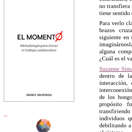
no transfiera
tiene sentido
Para verlo cl
brazos cruza
siguiente en
imaginárnos
alguna comp
¿Cuál es el v
Suzanne Sim
dentro de l
interacción,
interconexión
de los hongo
propósito f
transfirien
...
individuos q
debilitando 