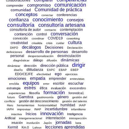
colaboraciones
comunicación
compromiso
comprender
Comunidad de práctica
comunidad
conceptos
conferencias
conectar
conocimiento
confianza
consejos
consultoría
consultoría artesana
consultoría de autor
contemplación
contacto
conversación
contención
control
COVID19
convicción
coordinar
coworking
cultura
creatividad
crisalida
crisis
cuidar
decálogos
Decisiones
DAFO
Declaración
desarrollo de personas
desarrollo
definiciones
personal
desvinculación
despersonalización
dinámicas
diálogo
diagnósticar
difusión
dirigir
dirección pública
dirección
dinámizar
dMudanza
diseño
EAPC
EBAP
EBEP
ego
EDO/CEJFE
efectividad
ejercicios
empatía
emociones
emprender
entrevistas
equipos
escuchar
escribir
envídia
error
estrés
ética
estrategia
evaluación
exocerebro
formación
filosofía
fororedca1
experiencias
Garrotxa
género
futuro
gastronomía
gestión del
gestión del desconocimiento
conflicto
gestión del talento
humildad
Haru
herramientas
horizontalidad
IAAP
incertidumbre
IAPH
improvisar
INAP
infantilismo
innovación
Inicios
Inteligencia
iniactiva
interrelación
Artificial
intergeneracional
introspección
jornadas
intuición
involución
Japón
kata
lecciones aprendidas
Kermit
Km.0
Laloux