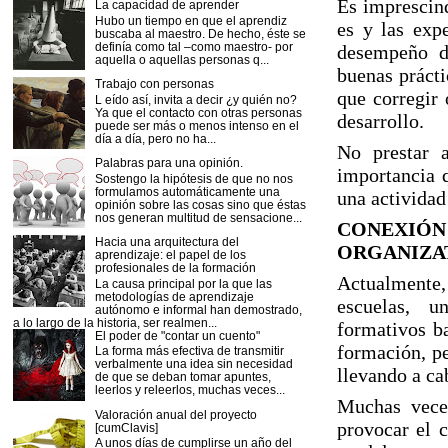
Es imprescind
La capacidad de aprender
Hubo un tiempo en que el aprendiz
es y las expe
buscaba al maestro. De hecho, éste se
definía como tal –como maestro- por
desempeño de
aquella o aquellas personas q...
buenas prácti
Trabajo con personas
que corregir 
L eído así, invita a decir ¿y quién no?
Ya que el contacto con otras personas
desarrollo.
puede ser más o menos intenso en el
día a día, pero no ha...
No prestar 
Palabras para una opinión.
importancia q
Sostengo la hipótesis de que no nos
formulamos automáticamente una
una actividad
opinión sobre las cosas sino que éstas
nos generan multitud de sensacione...
CONEXIÓN
Hacia una arquitectura del
ORGANIZAT
aprendizaje: el papel de los
profesionales de la formación
Actualmente
La causa principal por la que las
metodologías de aprendizaje
escuelas, u
autónomo e informal han demostrado,
a lo largo de la historia, ser realmen...
formativos ba
El poder de "contar un cuento"
formación, pe
La forma más efectiva de transmitir
verbalmente una idea sin necesidad
llevando a ca
de que se deban tomar apuntes,
leerlos y releerlos, muchas veces...
Muchas veces
Valoración anual del proyecto
provocar el 
[cumClavis]
A unos días de cumplirse un año del