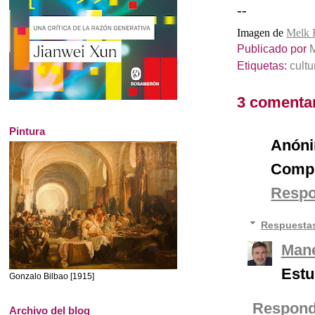
--
Imagen de
Melk 
Publicado por
Etiquetas:
cultu
3 comentar
Pintura
Anón
Compl
Resp
Respuesta
Mane
Estu
Gonzalo Bilbao [1915]
Respond
Archivo del blog