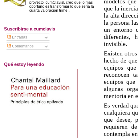
modelos que 
proyecto [cumClavis], creo que lo más
oportuno es transformar lo que sería la
que la inerci
cuarta valoración trime...
la alta direc
la persona la
un entorno q
Suscribirse a cumclavis
diferentes, 
Entradas
invisible.
Comentarios
Existen otro
hecho de que 
Qué estoy leyendo
equipos que
reconocen ta
equipos que 
algunas orga
mentoría en e
Es verdad que
cualquiera qu
que desee, p
requieren d
contempla en 