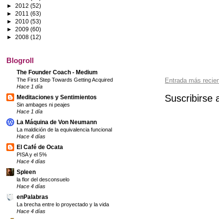
►
2012
(52)
►
2011
(63)
►
2010
(53)
►
2009
(60)
►
2008
(12)
Blogroll
The Founder Coach - Medium
The First Step Towards Getting Acquired
Entrada más recie
Hace 1 día
Suscribirse 
Meditaciones y Sentimientos
Sin ambages ni peajes
Hace 1 día
La Máquina de Von Neumann
La maldición de la equivalencia funcional
Hace 4 días
El Café de Ocata
PISA y el 5%
Hace 4 días
Spleen
la flor del desconsuelo
Hace 4 días
enPalabras
La brecha entre lo proyectado y la vida
Hace 4 días