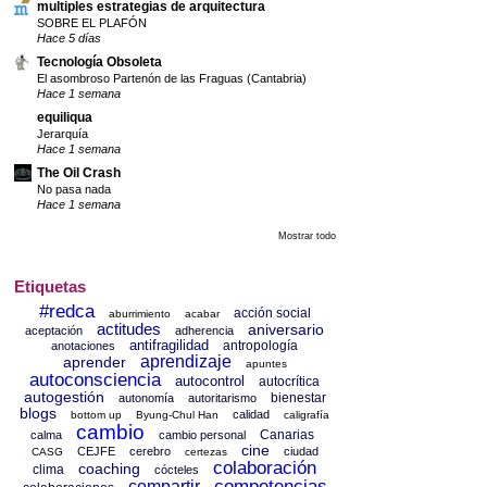
multiples estrategias de arquitectura
SOBRE EL PLAFÓN
Hace 5 días
Tecnología Obsoleta
El asombroso Partenón de las Fraguas (Cantabria)
Hace 1 semana
equiliqua
Jerarquía
Hace 1 semana
The Oil Crash
No pasa nada
Hace 1 semana
Mostrar todo
Etiquetas
#redca
acción social
aburrimiento
acabar
actitudes
aniversario
aceptación
adherencia
antifragilidad
antropología
anotaciones
aprendizaje
aprender
apuntes
autoconsciencia
autocontrol
autocrítica
autogestión
bienestar
autonomía
autoritarismo
blogs
calidad
bottom up
Byung-Chul Han
caligrafía
cambio
Canarias
calma
cambio personal
cine
CEJFE
cerebro
ciudad
CASG
certezas
colaboración
coaching
clima
cócteles
competencias
compartir