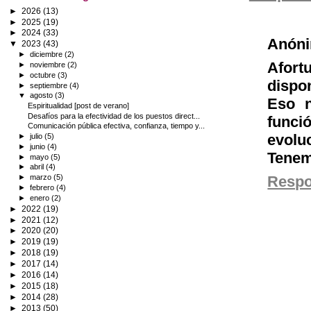
►
2026
(13)
►
2025
(19)
►
2024
(33)
Anón
▼
2023
(43)
►
diciembre
(2)
Afort
►
noviembre
(2)
►
octubre
(3)
dispo
►
septiembre
(4)
▼
agosto
(3)
Eso n
Espiritualidad [post de verano]
Desafíos para la efectividad de los puestos direct...
funci
Comunicación pública efectiva, confianza, tiempo y...
evolu
►
julio
(5)
►
junio
(4)
Tenem
►
mayo
(5)
►
abril
(4)
Resp
►
marzo
(5)
►
febrero
(4)
►
enero
(2)
►
2022
(19)
►
2021
(12)
►
2020
(20)
►
2019
(19)
►
2018
(19)
►
2017
(14)
►
2016
(14)
►
2015
(18)
►
2014
(28)
►
2013
(50)