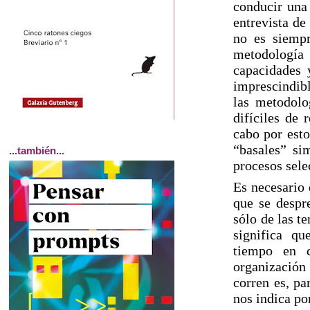
conducir una 
entrevista de
no es siempr
metodología
capacidades 
imprescindibl
las metodolo
difíciles de 
cabo por esto
“basales” si
...también...
procesos sele
Es necesario 
que se despre
sólo de las te
significa qu
tiempo en c
organización
corren es, pa
nos indica p