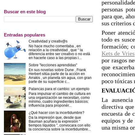
personalidade
personas pot
Buscar en este blog
para que, ahor
sus criterios 
Poner atenci
Entradas populares
todo es susce
Creatividad y creativ@s
formación; c
No hace mucho comentaba , en
relación a la creatividad , que “ la
Kets de Vries
diferencia entre ser creativo o no está
en hacerle caso a las propias i...
por rasgos ne
Sobre "lecciones aprendidas"
que exacerba
En sus novelas sobre Dune , Frank
reconocimient
Herbert sitúa parte de la acción en
Arrakis , un planeta sin agua, con gran
poco tóxicas
parte de su superficie c...
Palancas para el cambio: un ejemplo
EVALUACI
Para impulsar el cambio de cultura en
una organización se necesitan, como
La ausencia
mínimo, cuatro ingredientes básicos:
influencia para proponér...
directiva que
encuesta de c
¿Qué hacer con la incertidumbre?
Da la impresión que, desde que
equipos y de 
Bauman acuñara la expresión “
tiempos líquidos ”, convocara con ello
una misma or
la conciencia sobre la incertidumbre...