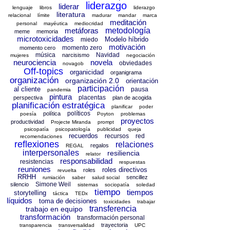
liderazgo
liderar
lenguaje
libros
liderazgo
literatura
relacional
límite
madurar
mandar
marca
meditación
personal
mayéutica
mediocridad
metáforas
metodología
meme
memoria
microtoxicidades
Modelo híbrido
miedo
motivación
momento zero
momento cero
música
Navidad
narcisismo
mujeres
negociación
neurociencia
novela
obviedades
novagob
Off-topics
organicidad
organigrama
organización
organización 2.0
orientación
participación
al cliente
pausa
pandemia
pintura
placentas
perspectiva
plan de acogida
planificación estratégica
planificar
poder
políticos
política
poesía
Poyton
problemas
proyectos
productividad
Projecte Miranda
prompt
psicopatía
psicopatología
publicidad
queja
recuerdos
recursos
red
recomendaciones
reflexiones
relaciones
regalos
REGAL
interpersonales
resiliencia
relator
responsabilidad
resistencias
respuestas
reuniones
roles directivos
roles
revuelta
RRHH
sencillez
rumiación
saber
salud social
Simone Weil
silencio
sistemas
sociopatía
soledad
tiempo
tiempos
storytelling
táctica
TEDx
líquidos
toma de decisiones
toxicidades
trabajar
transferencia
trabajo en equipo
transformación
transformación personal
trayectoria
transparencia
transversalidad
UPC