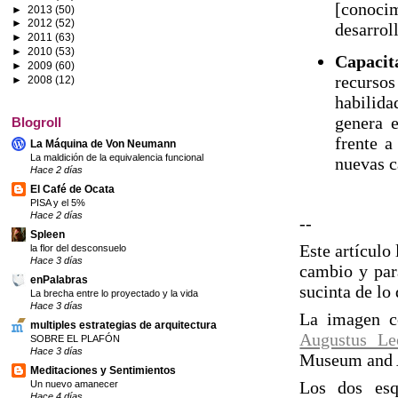
[conocim
►
2013
(50)
►
2012
(52)
desarrol
►
2011
(63)
►
2010
(53)
Capacit
►
2009
(60)
recursos
►
2008
(12)
habilid
genera e
Blogroll
frente a
La Máquina de Von Neumann
La maldición de la equivalencia funcional
nuevas c
Hace 2 días
El Café de Ocata
PISA y el 5%
Hace 2 días
--
Spleen
Este artículo
la flor del desconsuelo
Hace 3 días
cambio y para
enPalabras
sucinta de lo 
La brecha entre lo proyectado y la vida
Hace 3 días
La imagen c
multiples estrategias de arquitectura
Augustus Le
SOBRE EL PLAFÓN
Hace 3 días
Museum and A
Meditaciones y Sentimientos
Los dos es
Un nuevo amanecer
Hace 4 días