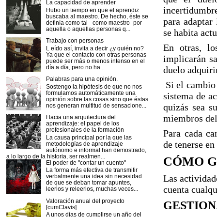
La capacidad de aprender
incertidumbr
Hubo un tiempo en que el aprendiz
buscaba al maestro. De hecho, éste se
para adaptar 
definía como tal –como maestro- por
aquella o aquellas personas q...
se habita act
Trabajo con personas
En otras, lo
L eído así, invita a decir ¿y quién no?
Ya que el contacto con otras personas
implicarán sa
puede ser más o menos intenso en el
día a día, pero no ha...
duelo adquiri
Palabras para una opinión.
Si el cambio 
Sostengo la hipótesis de que no nos
formulamos automáticamente una
sistema de ac
opinión sobre las cosas sino que éstas
quizás sea su
nos generan multitud de sensacione...
miembros del
Hacia una arquitectura del
aprendizaje: el papel de los
profesionales de la formación
Para cada ca
La causa principal por la que las
de tenerse en
metodologías de aprendizaje
autónomo e informal han demostrado,
a lo largo de la historia, ser realmen...
CÓMO G
El poder de "contar un cuento"
La forma más efectiva de transmitir
Las actividad
verbalmente una idea sin necesidad
de que se deban tomar apuntes,
cuenta cualqu
leerlos y releerlos, muchas veces...
Valoración anual del proyecto
GESTION
[cumClavis]
A unos días de cumplirse un año del