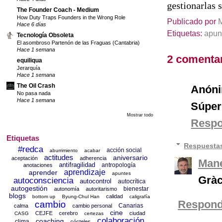
gestionarlas s
The Founder Coach - Medium
How Duty Traps Founders in the Wrong Role
Publicado por
Hace 6 días
Etiquetas:
apun
Tecnología Obsoleta
El asombroso Partenón de las Fraguas (Cantabria)
Hace 1 semana
2 comentar
equiliqua
Jerarquía
Hace 1 semana
The Oil Crash
Anón
No pasa nada
Hace 1 semana
Súper
Mostrar todo
Resp
Etiquetas
Respuesta
#redca
acción social
aburrimiento
acabar
actitudes
aniversario
aceptación
adherencia
Mane
antifragilidad
antropología
anotaciones
aprendizaje
aprender
apuntes
Gràc
autoconsciencia
autocontrol
autocrítica
autogestión
bienestar
autonomía
autoritarismo
blogs
calidad
bottom up
Byung-Chul Han
caligrafía
Respond
cambio
Canarias
calma
cambio personal
cine
CEJFE
cerebro
ciudad
CASG
certezas
colaboración
coaching
clima
cócteles