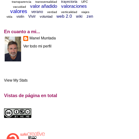
trayectoria
transparencia
transversalidad
UPC
valor añadido
valoraciones
vacuidad
valores
verano
verdad
verticalidad
viajes
web 2.0
zen
Vivir
wiki
violín
voluntad
vida
En cuanto a mi...
Manel Muntada
Ver todo mi perfil
View My Stats
Vistas de página en total