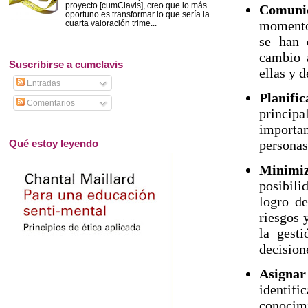
proyecto [cumClavis], creo que lo más
Comuni
oportuno es transformar lo que sería la
momento 
cuarta valoración trime...
se han 
cambio 
Suscribirse a cumclavis
ellas y d
Entradas
Planifi
Comentarios
principa
importan
Qué estoy leyendo
personas
Minimiz
posibili
logro de
riesgos 
la gest
decision
Asignar
identif
conocimi