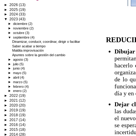
►
2026
(13)
►
2025
(19)
►
2024
(33)
▼
2023
(43)
►
diciembre
(2)
►
noviembre
(2)
►
octubre
(3)
▼
septiembre
(4)
REDUCIR
Dinamizar, conducir, coordinar, dirigir o facilitar
Saber acabar a tiempo
Dibujar
Maldita improvisación
Apuntes sobre la gestión del cambio
permitan
►
agosto
(3)
hacerlo 
►
julio
(5)
►
junio
(4)
organiza
►
mayo
(5)
►
abril
(4)
de lo qu
►
marzo
(5)
funciona
►
febrero
(4)
►
enero
(2)
día y en 
►
2022
(19)
►
2021
(12)
Dejar cl
►
2020
(20)
las duda
►
2019
(19)
►
2018
(19)
el nuevo
►
2017
(14)
se esper
►
2016
(14)
►
2015
(18)
incerti
►
2014
(28)