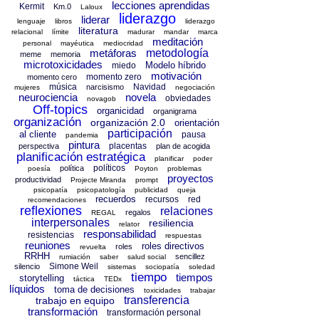
lecciones aprendidas
Kermit
Km.0
Laloux
liderazgo
liderar
lenguaje
libros
liderazgo
literatura
relacional
límite
madurar
mandar
marca
meditación
personal
mayéutica
mediocridad
metáforas
metodología
meme
memoria
microtoxicidades
Modelo híbrido
miedo
motivación
momento zero
momento cero
música
Navidad
narcisismo
mujeres
negociación
neurociencia
novela
obviedades
novagob
Off-topics
organicidad
organigrama
organización
organización 2.0
orientación
participación
al cliente
pausa
pandemia
pintura
placentas
perspectiva
plan de acogida
planificación estratégica
planificar
poder
políticos
política
poesía
Poyton
problemas
proyectos
productividad
Projecte Miranda
prompt
psicopatía
psicopatología
publicidad
queja
recuerdos
recursos
red
recomendaciones
reflexiones
relaciones
regalos
REGAL
interpersonales
resiliencia
relator
responsabilidad
resistencias
respuestas
reuniones
roles directivos
roles
revuelta
RRHH
sencillez
rumiación
saber
salud social
Simone Weil
silencio
sistemas
sociopatía
soledad
tiempo
tiempos
storytelling
táctica
TEDx
líquidos
toma de decisiones
toxicidades
trabajar
transferencia
trabajo en equipo
transformación
transformación personal