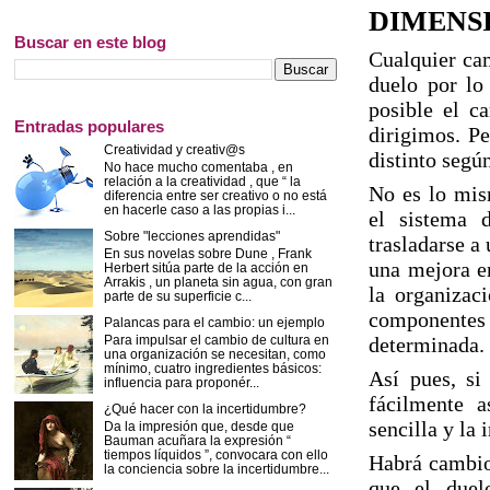
DIMENS
Buscar en este blog
Cualquier cam
duelo por lo
posible el c
Entradas populares
dirigimos. Pe
Creatividad y creativ@s
distinto segú
No hace mucho comentaba , en
relación a la creatividad , que “ la
No es lo mis
diferencia entre ser creativo o no está
en hacerle caso a las propias i...
el sistema 
Sobre "lecciones aprendidas"
trasladarse a 
En sus novelas sobre Dune , Frank
una mejora en
Herbert sitúa parte de la acción en
Arrakis , un planeta sin agua, con gran
la organizac
parte de su superficie c...
componentes 
Palancas para el cambio: un ejemplo
Para impulsar el cambio de cultura en
determinada.
una organización se necesitan, como
mínimo, cuatro ingredientes básicos:
Así pues, si
influencia para proponér...
fácilmente a
¿Qué hacer con la incertidumbre?
sencilla y la
Da la impresión que, desde que
Bauman acuñara la expresión “
tiempos líquidos ”, convocara con ello
Habrá cambios
la conciencia sobre la incertidumbre...
que el duel