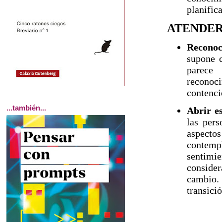
planific
ATENDER
Recono
supone c
parece
reconoc
contenci
...también...
Abrir e
las pers
aspectos
contemp
sentim
consider
cambio. 
transició