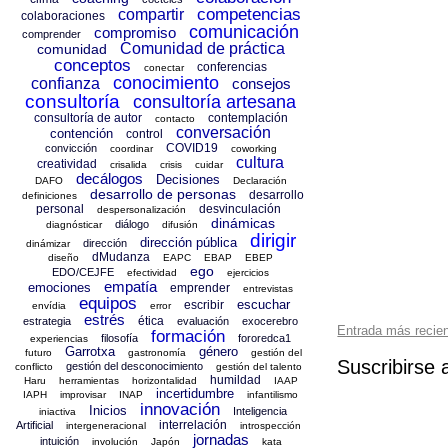
competencias
compartir
colaboraciones
comunicación
compromiso
comprender
Comunidad de práctica
comunidad
conceptos
conferencias
conectar
conocimiento
confianza
consejos
consultoría
consultoría artesana
consultoría de autor
contemplación
contacto
conversación
contención
control
COVID19
convicción
coordinar
coworking
cultura
creatividad
crisalida
crisis
cuidar
decálogos
Decisiones
DAFO
Declaración
desarrollo de personas
desarrollo
definiciones
personal
desvinculación
despersonalización
dinámicas
diálogo
diagnósticar
difusión
dirigir
dirección pública
dirección
dinámizar
dMudanza
diseño
EAPC
EBAP
EBEP
ego
EDO/CEJFE
efectividad
ejercicios
empatía
emociones
emprender
entrevistas
equipos
escuchar
escribir
envídia
error
estrés
ética
estrategia
evaluación
exocerebro
Entrada más recie
formación
filosofía
fororedca1
experiencias
Garrotxa
género
futuro
gastronomía
gestión del
Suscribirse 
gestión del desconocimiento
conflicto
gestión del talento
humildad
Haru
herramientas
horizontalidad
IAAP
incertidumbre
IAPH
improvisar
INAP
infantilismo
innovación
Inicios
Inteligencia
iniactiva
interrelación
Artificial
intergeneracional
introspección
jornadas
intuición
involución
Japón
kata