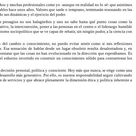
chos y muchas profesionales como yo -aunque en realidad no lo sé- que asistimos
ables hace unos años. Valores que tarde o temprano, terminarán resonando en las
o sus dinámicas y el ejercicio del poder.
s presagios no son halagüeños y uno no sabe hasta qué punto cosas como la
rativo, la interconexión, poner a las personas en el centro o el liderazgo humilde
torno sociopolítico que se ve capaz de rebatir, sin ningún pudor, a la ciencia con
n del cambio o conocimiento, no puedo evitar sentir como si mis reflexiones
s. Esa sensación de hablar desde un lugar obsoleto resulta desalentadora y, en
constatar que las cosas no han evolucionado en la dirección que esperábamos. Es
el esfuerzo invertido en construir un conocimiento sólido para contrarrestar los
a decisión personal, política y consciente. Hoy más que nunca, se erige como una
sarrollo más generativo. Por ello, es nuestra responsabilidad seguir cultivando
n de servicios y que abrace plenamente la dimensión ética y política inherente a