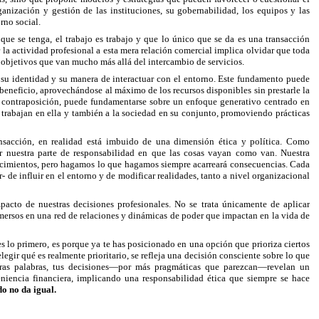
nización y gestión de las instituciones, su gobernabilidad, los equipos y las
orno social.
que se tenga, el trabajo es trabajo y que lo único que se da es una transacción
 la actividad profesional a esta mera relación comercial implica olvidar que toda
 objetivos que van mucho más allá del intercambio de servicios.
e su identidad y su manera de interactuar con el entorno. Este fundamento puede
l beneficio, aprovechándose al máximo de los recursos disponibles sin prestarle la
en contraposición, puede fundamentarse sobre un enfoque generativo centrado en
ue trabajan en ella y también a la sociedad en su conjunto, promoviendo prácticas
ansacción, en realidad está imbuido de una dimensión ética y política. Como
r nuestra parte de responsabilidad en que las cosas vayan como van. Nuestra
ntecimientos, pero hagamos lo que hagamos siempre acarreará consecuencias. Cada
 de influir en el entorno y de modificar realidades, tanto a nivel organizacional
pacto de nuestras decisiones profesionales. No se trata únicamente de aplicar
mersos en una red de relaciones y dinámicas de poder que impactan en la vida de
 es lo primero, es porque ya te has posicionado en una opción
que prioriza ciertos
legir qué es realmente prioritario, se refleja una decisión consciente sobre lo que
 otras palabras, tus decisiones—por más pragmáticas que parezcan—revelan un
iencia financiera, implicando una responsabilidad ética que siempre se hace
o no da igual.