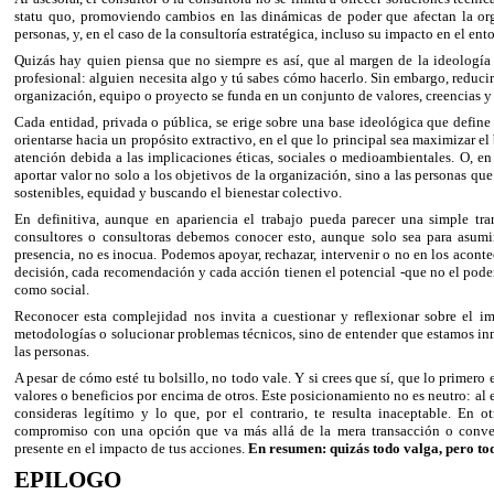
statu quo, promoviendo cambios en las dinámicas de poder que afectan la orga
personas, y, en el caso de la consultoría estratégica, incluso su impacto en el ent
Quizás hay quien piensa que no siempre es así, que al margen de la ideología 
profesional: alguien necesita algo y tú sabes cómo hacerlo. Sin embargo, reducir
organización, equipo o proyecto se funda en un conjunto de valores, creencias y
Cada entidad, privada o pública, se erige sobre una base ideológica que defin
orientarse hacia un propósito extractivo, en el que lo principal sea maximizar e
atención debida a las implicaciones éticas, sociales o medioambientales. O, 
aportar valor no solo a los objetivos de la organización, sino a las personas q
sostenibles, equidad y buscando el bienestar colectivo.
En definitiva, aunque en apariencia el trabajo pueda parecer una simple tr
consultores o consultoras debemos conocer esto, aunque solo sea para asumi
presencia, no es inocua. Podemos apoyar, rechazar, intervenir o no en los aco
decisión, cada recomendación y cada acción tienen el potencial -que no el poder-
como social.
Reconocer esta complejidad nos invita a cuestionar y reflexionar sobre el im
metodologías o solucionar problemas técnicos, sino de entender que estamos in
las personas.
A pesar de cómo esté tu bolsillo, no todo vale. Y si crees que sí, que lo primero
valores o beneficios por encima de otros. Este posicionamiento no es neutro: al e
consideras legítimo y lo que, por el contrario, te resulta inaceptable. En
compromiso con una opción que va más allá de la mera transacción o conven
presente en el impacto de tus acciones.
En resumen: quizás todo valga, pero tod
EPILOGO