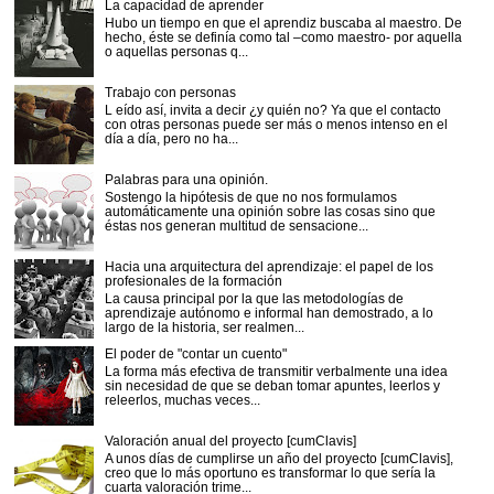
La capacidad de aprender
Hubo un tiempo en que el aprendiz buscaba al maestro. De
hecho, éste se definía como tal –como maestro- por aquella
o aquellas personas q...
Trabajo con personas
L eído así, invita a decir ¿y quién no? Ya que el contacto
con otras personas puede ser más o menos intenso en el
día a día, pero no ha...
Palabras para una opinión.
Sostengo la hipótesis de que no nos formulamos
automáticamente una opinión sobre las cosas sino que
éstas nos generan multitud de sensacione...
Hacia una arquitectura del aprendizaje: el papel de los
profesionales de la formación
La causa principal por la que las metodologías de
aprendizaje autónomo e informal han demostrado, a lo
largo de la historia, ser realmen...
El poder de "contar un cuento"
La forma más efectiva de transmitir verbalmente una idea
sin necesidad de que se deban tomar apuntes, leerlos y
releerlos, muchas veces...
Valoración anual del proyecto [cumClavis]
A unos días de cumplirse un año del proyecto [cumClavis],
creo que lo más oportuno es transformar lo que sería la
cuarta valoración trime...