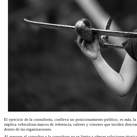
El ejercicio de la consultoría, conlleva un posicionamiento político; es más, l
implica vehiculizar marcos de referencia, valores y visiones que inciden direct
dentro de las organizaciones.
Al asesorar, el consultor o la consultora no se limita a ofrecer soluciones técn