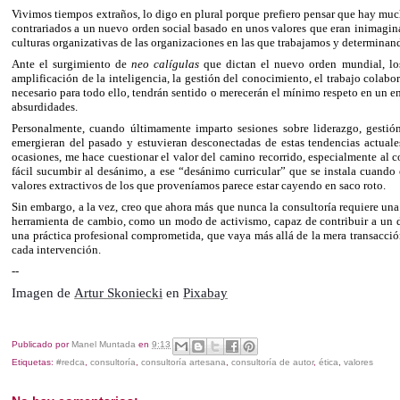
Vivimos tiempos extraños, lo digo en plural porque prefiero pensar que hay mu
contrariados a un nuevo orden social basado en unos valores que eran inimagin
culturas organizativas de las organizaciones en las que trabajamos y determinand
Ante el surgimiento de
neo calígulas
que dictan el nuevo orden mundial, lo
amplificación de la inteligencia, la gestión del conocimiento, el trabajo colabo
necesario para todo ello, tendrán sentido o merecerán el mínimo respeto en un en
absurdidades.
Personalmente, cuando últimamente imparto sesiones sobre liderazgo, gestió
emergieran del pasado y estuvieran desconectadas de estas tendencias actuale
ocasiones, me hace cuestionar el valor del camino recorrido, especialmente al 
fácil sucumbir al desánimo, a ese “desánimo curricular” que se instala cuando 
valores extractivos de los que proveníamos parece estar cayendo en saco roto.
Sin embargo, a la vez, creo que ahora más que nunca la consultoría requiere un
herramienta de cambio, como un modo de activismo, capaz de contribuir a un de
una práctica profesional comprometida, que vaya más allá de la mera transacció
cada intervención.
--
Imagen de
Artur Skoniecki
en
Pixabay
Publicado por
Manel Muntada
en
9:13
Etiquetas:
#redca
,
consultoría
,
consultoría artesana
,
consultoría de autor
,
ética
,
valores