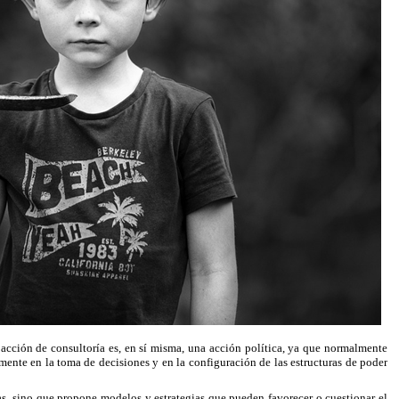
a acción de consultoría es, en sí misma, una acción política, ya que normalmente
amente en la toma de decisiones y en la configuración de las estructuras de poder
icas, sino que propone modelos y estrategias que pueden favorecer o cuestionar el