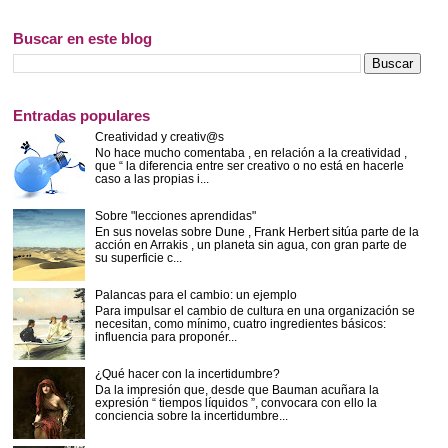
Buscar en este blog
Entradas populares
Creatividad y creativ@s
No hace mucho comentaba , en relación a la creatividad ,
que “ la diferencia entre ser creativo o no está en hacerle
caso a las propias i...
Sobre "lecciones aprendidas"
En sus novelas sobre Dune , Frank Herbert sitúa parte de la
acción en Arrakis , un planeta sin agua, con gran parte de
su superficie c...
Palancas para el cambio: un ejemplo
Para impulsar el cambio de cultura en una organización se
necesitan, como mínimo, cuatro ingredientes básicos:
influencia para proponér...
¿Qué hacer con la incertidumbre?
Da la impresión que, desde que Bauman acuñara la
expresión “ tiempos líquidos ”, convocara con ello la
conciencia sobre la incertidumbre...