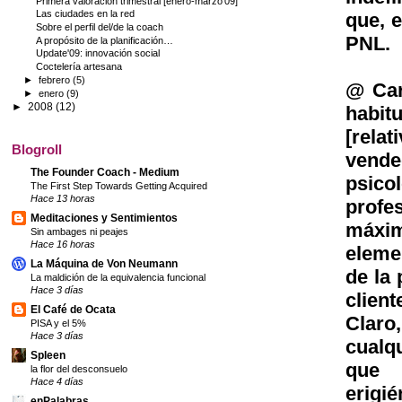
Primera valoración trimestral [enero-marzo’09]
Las ciudades en la red
que, 
Sobre el perfil del/de la coach
PNL.
A propósito de la planificación…
Update'09: innovación social
Coctelería artesana
►
febrero
(5)
@ Car
►
enero
(9)
►
2008
(12)
habit
[rel
Blogroll
vende
The Founder Coach - Medium
psico
The First Step Towards Getting Acquired
Hace 13 horas
profe
Meditaciones y Sentimientos
máxim
Sin ambages ni peajes
Hace 16 horas
eleme
La Máquina de Von Neumann
de la
La maldición de la equivalencia funcional
Hace 3 días
clien
El Café de Ocata
Claro
PISA y el 5%
Hace 3 días
cualq
Spleen
que 
la flor del desconsuelo
Hace 4 días
erigi
enPalabras