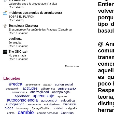
Entie
La brecha entre lo proyectado y la vida
Hace 4 días
volve
multiples estrategias de arquitectura
porqu
SOBRE EL PLAFÓN
Hace 4 días
tipo 
Tecnología Obsoleta
basad
El asombroso Partenón de las Fraguas (Cantabria)
Hace 1 semana
equiliqua
@ Ann
Jerarquía
Hace 1 semana
comun
The Oil Crash
No pasa nada
trans
Hace 1 semana
comen
Mostrar todo
aquel
es qu
Etiquetas
poco h
#redca
acción social
aburrimiento
acabar
actitudes
aniversario
Respe
aceptación
adherencia
antifragilidad
antropología
anotaciones
teoría
aprendizaje
aprender
apuntes
autoconsciencia
autocontrol
autocrítica
disti
autogestión
bienestar
autonomía
autoritarismo
blogs
calidad
herram
bottom up
Byung-Chul Han
caligrafía
cambio
Canarias
calma
cambio personal