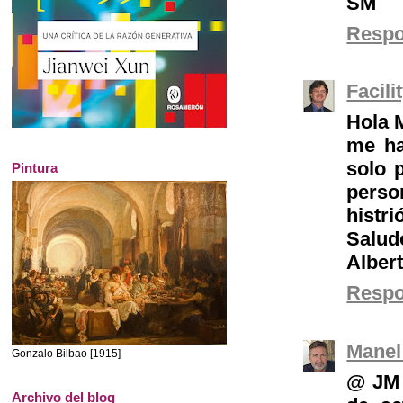
SM
Resp
Facil
Hola 
me ha
solo 
Pintura
pers
histri
Salud
Alber
Resp
Manel
Gonzalo Bilbao [1915]
@ JM 
Archivo del blog