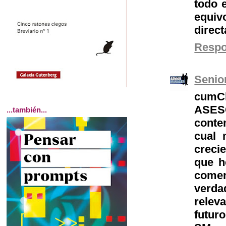
todo e
equiv
direct
Resp
Senio
cumCl
ASES
...también...
conten
cual 
creci
que h
comen
verda
relev
futuro