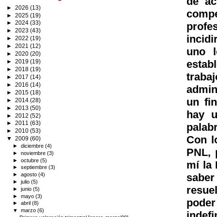
de ac
►
2026
(13)
compe
►
2025
(19)
►
2024
(33)
profe
►
2023
(43)
incid
►
2022
(19)
►
2021
(12)
uno l
►
2020
(20)
estab
►
2019
(19)
►
2018
(19)
trab
►
2017
(14)
►
2016
(14)
admin
►
2015
(18)
un fi
►
2014
(28)
►
2013
(50)
hay u
►
2012
(52)
►
2011
(63)
palabr
►
2010
(53)
Con l
▼
2009
(60)
►
diciembre
(4)
PNL, 
►
noviembre
(3)
►
octubre
(5)
mí la
►
septiembre
(3)
saber
►
agosto
(4)
►
julio
(5)
resue
►
junio
(5)
►
mayo
(3)
poder
►
abril
(8)
▼
marzo
(6)
indefi