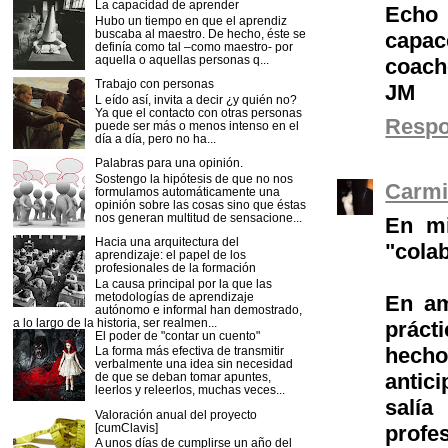
La capacidad de aprender
Echo 
Hubo un tiempo en que el aprendiz
buscaba al maestro. De hecho, éste se
capac
definía como tal –como maestro- por
aquella o aquellas personas q...
coach
Trabajo con personas
JM
L eído así, invita a decir ¿y quién no?
Ya que el contacto con otras personas
Resp
puede ser más o menos intenso en el
día a día, pero no ha...
Palabras para una opinión.
Sostengo la hipótesis de que no nos
Carmi
formulamos automáticamente una
opinión sobre las cosas sino que éstas
nos generan multitud de sensacione...
En mi
Hacia una arquitectura del
"cola
aprendizaje: el papel de los
profesionales de la formación
La causa principal por la que las
metodologías de aprendizaje
En am
autónomo e informal han demostrado,
a lo largo de la historia, ser realmen...
práct
El poder de "contar un cuento"
hecho
La forma más efectiva de transmitir
verbalmente una idea sin necesidad
antic
de que se deban tomar apuntes,
leerlos y releerlos, muchas veces...
salía
Valoración anual del proyecto
profe
[cumClavis]
A unos días de cumplirse un año del