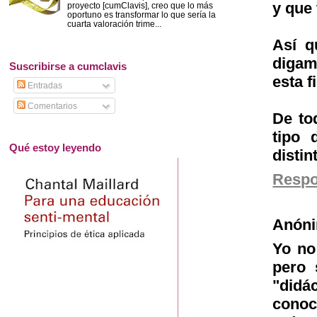
y que 
proyecto [cumClavis], creo que lo más
oportuno es transformar lo que sería la
cuarta valoración trime...
Así q
digam
Suscribirse a cumclavis
esta f
Entradas
Comentarios
De to
tipo 
Qué estoy leyendo
distin
Resp
Anón
Yo no
pero 
"didá
conoc