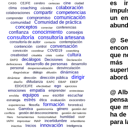
es im
cine
CEJFE
cerebro
ciudad
CASG
certezas
colaboración
coaching
clima
cócteles
impul
competencias
compartir
colaboraciones
un en
comunicación
compromiso
comprender
Comunidad de práctica
comunidad
abund
conceptos
conferencias
conectar
conocimiento
confianza
consejos
consultoría
consultoría artesana
@ Se
consultoría de autor
contemplación
contacto
conversación
encon
contención
control
COVID19
convicción
coordinar
coworking
que n
cultura
creatividad
crisalida
crisis
cuidar
decálogos
Decisiones
DAFO
Declaración
más 
desarrollo de personas
desarrollo
definiciones
personal
desvinculación
super
despersonalización
dinámicas
diálogo
diagnósticar
difusión
abord
dirigir
dirección pública
dirección
dinámizar
dMudanza
diseño
EAPC
EBAP
EBEP
ego
EDO/CEJFE
efectividad
ejercicios
empatía
emociones
@ Albe
emprender
entrevistas
equipos
escuchar
escribir
envídia
error
pensa
estrés
ética
estrategia
evaluación
exocerebro
formación
filosofía
fororedca1
que m
experiencias
Garrotxa
género
futuro
gastronomía
gestión del
ha de
gestión del desconocimiento
conflicto
gestión del talento
humildad
Haru
herramientas
horizontalidad
IAAP
para 
incertidumbre
IAPH
improvisar
INAP
infantilismo
innovación
Inicios
Inteligencia
iniactiva