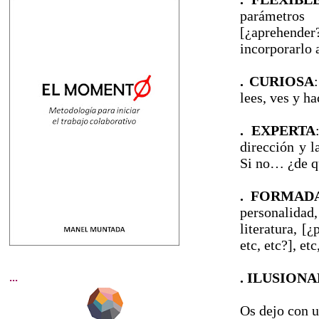
parámetros
[¿aprehender?
incorporarlo 
. CURIOSA
lees, ves y h
. EXPERTA
dirección y l
Si no… ¿de q
. FORMAD
personalida
literatura, [
etc, etc?], etc
. ILUSION
...
Os dejo con 