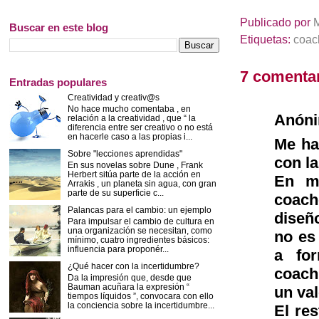
Publicado por
Buscar en este blog
Etiquetas:
coac
7 comentar
Entradas populares
Creatividad y creativ@s
No hace mucho comentaba , en
Anón
relación a la creatividad , que “ la
diferencia entre ser creativo o no está
en hacerle caso a las propias i...
Me ha
Sobre "lecciones aprendidas"
con la
En sus novelas sobre Dune , Frank
Herbert sitúa parte de la acción en
En mi
Arrakis , un planeta sin agua, con gran
parte de su superficie c...
coach
Palancas para el cambio: un ejemplo
diseño
Para impulsar el cambio de cultura en
una organización se necesitan, como
no es
mínimo, cuatro ingredientes básicos:
influencia para proponér...
a fo
¿Qué hacer con la incertidumbre?
coach
Da la impresión que, desde que
Bauman acuñara la expresión “
un va
tiempos líquidos ”, convocara con ello
la conciencia sobre la incertidumbre...
El re