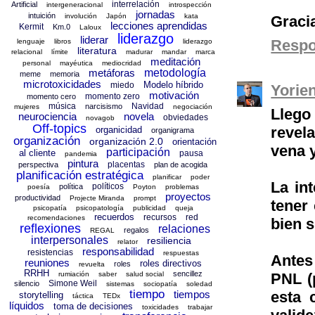
interrelación
Artificial
intergeneracional
introspección
jornadas
intuición
involución
Japón
kata
Graci
lecciones aprendidas
Kermit
Km.0
Laloux
liderazgo
liderar
Resp
lenguaje
libros
liderazgo
literatura
relacional
límite
madurar
mandar
marca
meditación
personal
mayéutica
mediocridad
metáforas
metodología
meme
memoria
microtoxicidades
Modelo híbrido
miedo
Yorie
motivación
momento zero
momento cero
música
Navidad
narcisismo
mujeres
negociación
Llego
neurociencia
novela
obviedades
novagob
Off-topics
revel
organicidad
organigrama
organización
organización 2.0
orientación
vena y
participación
al cliente
pausa
pandemia
pintura
placentas
perspectiva
plan de acogida
planificación estratégica
planificar
poder
La in
políticos
política
poesía
Poyton
problemas
proyectos
productividad
Projecte Miranda
prompt
tener
psicopatía
psicopatología
publicidad
queja
recuerdos
recursos
red
recomendaciones
bien s
reflexiones
relaciones
regalos
REGAL
interpersonales
resiliencia
relator
responsabilidad
resistencias
respuestas
Antes
reuniones
roles directivos
roles
revuelta
RRHH
sencillez
PNL (
rumiación
saber
salud social
Simone Weil
silencio
sistemas
sociopatía
soledad
tiempo
esta 
tiempos
storytelling
táctica
TEDx
líquidos
toma de decisiones
toxicidades
trabajar