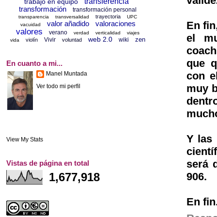
valid
transferencia
trabajo en equipo
transformación
transformación personal
trayectoria
transparencia
transversalidad
UPC
En fin
valor añadido
valoraciones
vacuidad
valores
verano
verdad
verticalidad
viajes
el m
web 2.0
zen
Vivir
wiki
violín
voluntad
vida
coach
que q
En cuanto a mi...
con e
Manel Muntada
muy b
Ver todo mi perfil
dentr
mucho
Y las
View My Stats
cient
será 
Vistas de página en total
906.
1,677,918
En fin.