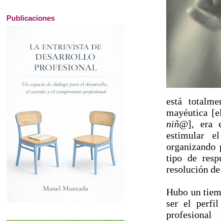
Publicaciones
está totalm
mayéutica [
niñ@
], era
estimular e
organizando 
tipo de resp
resolución de
Hubo un tiem
ser el perfi
profesiona