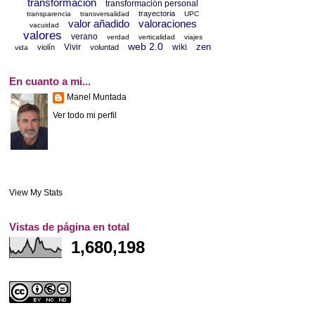
transformación
transformación personal
trayectoria
transparencia
transversalidad
UPC
valor añadido
valoraciones
vacuidad
valores
verano
verdad
verticalidad
viajes
web 2.0
zen
Vivir
wiki
violín
voluntad
vida
En cuanto a mi...
Manel Muntada
Ver todo mi perfil
View My Stats
Vistas de página en total
1,680,198