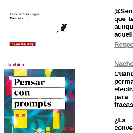
@Seni
que t
aunqu
aquel
Resp
Nach
...también...
Cuan
perm
efect
para 
fraca
¿La 
conve