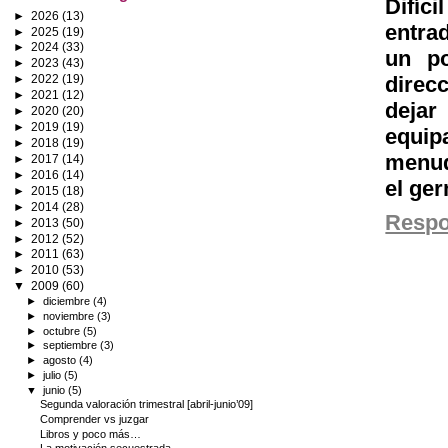
Difíc
►
2026
(13)
entra
►
2025
(19)
►
2024
(33)
un po
►
2023
(43)
direcc
►
2022
(19)
►
2021
(12)
deja
►
2020
(20)
►
2019
(19)
equip
►
2018
(19)
menud
►
2017
(14)
►
2016
(14)
el ge
►
2015
(18)
►
2014
(28)
Resp
►
2013
(50)
►
2012
(52)
►
2011
(63)
►
2010
(53)
▼
2009
(60)
►
diciembre
(4)
►
noviembre
(3)
►
octubre
(5)
►
septiembre
(3)
►
agosto
(4)
►
julio
(5)
▼
junio
(5)
Segunda valoración trimestral [abril-junio’09]
Comprender vs juzgar
Libros y poco más…