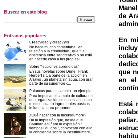
Manel
Buscar en este blog
de Ara
admin
Entradas populares
En mi
Creatividad y creativ@s
inclu
No hace mucho comentaba , en
relación a la creatividad , que “ la
colab
diferencia entre ser creativo o no está
en hacerle caso a las propias i...
dedic
Sobre "lecciones aprendidas"
que no
En sus novelas sobre Dune , Frank
Herbert sitúa parte de la acción en
en el
Arrakis , un planeta sin agua, con gran
parte de su superficie c...
contí
Palancas para el cambio: un ejemplo
Para impulsar el cambio de cultura en
una organización se necesitan, como
Está 
mínimo, cuatro ingredientes básicos:
influencia para proponér...
colab
¿Qué hacer con la incertidumbre?
palia
Da la impresión que, desde que
Bauman acuñara la expresión “
estru
tiempos líquidos ”, convocara con ello
la conciencia sobre la incertidumbre...
habit