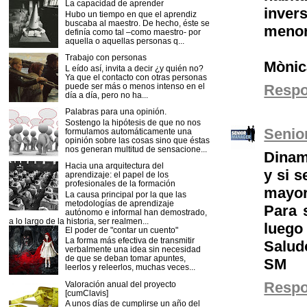
La capacidad de aprender
inver
Hubo un tiempo en que el aprendiz
buscaba al maestro. De hecho, éste se
menor
definía como tal –como maestro- por
aquella o aquellas personas q...
Trabajo con personas
Mònic
L eído así, invita a decir ¿y quién no?
Ya que el contacto con otras personas
puede ser más o menos intenso en el
Resp
día a día, pero no ha...
Palabras para una opinión.
Sostengo la hipótesis de que no nos
Senio
formulamos automáticamente una
opinión sobre las cosas sino que éstas
nos generan multitud de sensacione...
Dinam
Hacia una arquitectura del
y si 
aprendizaje: el papel de los
profesionales de la formación
mayor
La causa principal por la que las
metodologías de aprendizaje
Para 
autónomo e informal han demostrado,
a lo largo de la historia, ser realmen...
luego 
El poder de "contar un cuento"
La forma más efectiva de transmitir
Salud
verbalmente una idea sin necesidad
de que se deban tomar apuntes,
SM
leerlos y releerlos, muchas veces...
Resp
Valoración anual del proyecto
[cumClavis]
A unos días de cumplirse un año del