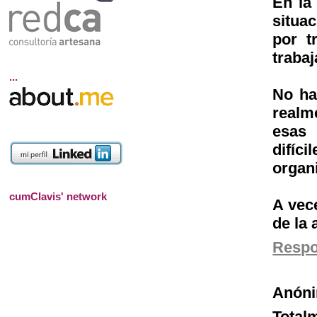
En la
situa
por t
traba
...
No ha
realm
esas 
difíc
organ
cumClavis' network
A vec
de la
Resp
Anón
Total