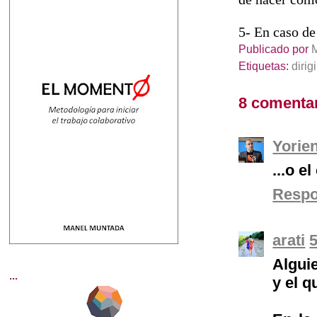
5- En caso de
Publicado por
Etiquetas:
dirigi
8 comentar
Yorie
...o e
Resp
arati
5
Algui
...
y el q