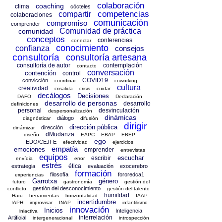
colaboración
coaching
clima
cócteles
competencias
compartir
colaboraciones
comunicación
compromiso
comprender
Comunidad de práctica
comunidad
conceptos
conferencias
conectar
conocimiento
confianza
consejos
consultoría
consultoría artesana
consultoría de autor
contemplación
contacto
conversación
contención
control
COVID19
convicción
coordinar
coworking
cultura
creatividad
crisalida
crisis
cuidar
decálogos
Decisiones
DAFO
Declaración
desarrollo de personas
desarrollo
definiciones
personal
desvinculación
despersonalización
dinámicas
diálogo
diagnósticar
difusión
dirigir
dirección pública
dirección
dinámizar
dMudanza
diseño
EAPC
EBAP
EBEP
ego
EDO/CEJFE
efectividad
ejercicios
empatía
emociones
emprender
entrevistas
equipos
escuchar
escribir
envídia
error
estrés
ética
estrategia
evaluación
exocerebro
formación
filosofía
fororedca1
experiencias
Garrotxa
género
futuro
gastronomía
gestión del
gestión del desconocimiento
conflicto
gestión del talento
humildad
Haru
herramientas
horizontalidad
IAAP
incertidumbre
IAPH
improvisar
INAP
infantilismo
innovación
Inicios
Inteligencia
iniactiva
interrelación
Artificial
intergeneracional
introspección