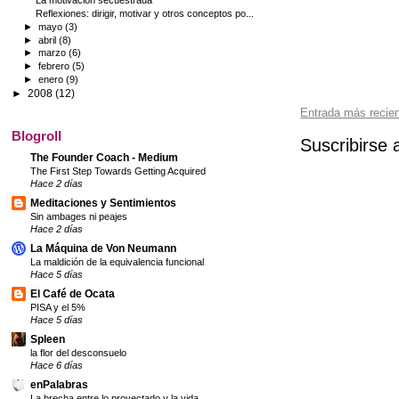
La motivación secuestrada
Reflexiones: dirigir, motivar y otros conceptos po...
►
mayo
(3)
►
abril
(8)
►
marzo
(6)
►
febrero
(5)
►
enero
(9)
►
2008
(12)
Entrada más recie
Blogroll
Suscribirse 
The Founder Coach - Medium
The First Step Towards Getting Acquired
Hace 2 días
Meditaciones y Sentimientos
Sin ambages ni peajes
Hace 2 días
La Máquina de Von Neumann
La maldición de la equivalencia funcional
Hace 5 días
El Café de Ocata
PISA y el 5%
Hace 5 días
Spleen
la flor del desconsuelo
Hace 6 días
enPalabras
La brecha entre lo proyectado y la vida