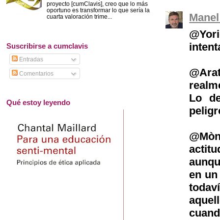
proyecto [cumClavis], creo que lo más
oportuno es transformar lo que sería la
Manel
cuarta valoración trime...
@Yor
intent
Suscribirse a cumclavis
Entradas
@Arat
Comentarios
realm
Lo de
Qué estoy leyendo
pelig
@Mòn
actit
aunqu
en un
todav
aquel
cuand