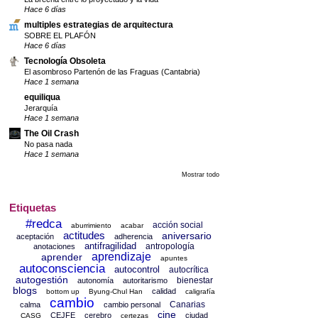
Hace 6 días
multiples estrategias de arquitectura
SOBRE EL PLAFÓN
Hace 6 días
Tecnología Obsoleta
El asombroso Partenón de las Fraguas (Cantabria)
Hace 1 semana
equiliqua
Jerarquía
Hace 1 semana
The Oil Crash
No pasa nada
Hace 1 semana
Mostrar todo
Etiquetas
#redca
acción social
aburrimiento
acabar
actitudes
aniversario
aceptación
adherencia
antifragilidad
antropología
anotaciones
aprendizaje
aprender
apuntes
autoconsciencia
autocontrol
autocrítica
autogestión
bienestar
autonomía
autoritarismo
blogs
calidad
bottom up
Byung-Chul Han
caligrafía
cambio
Canarias
calma
cambio personal
cine
CEJFE
cerebro
ciudad
CASG
certezas