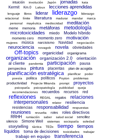
jornadas
intuición
involución
Japón
kata
lecciones aprendidas
Kermit
Km.0
Laloux
liderazgo
liderar
lenguaje
libros
liderazgo
literatura
relacional
límite
madurar
mandar
marca
meditación
personal
mayéutica
mediocridad
metáforas
metodología
meme
memoria
microtoxicidades
Modelo híbrido
miedo
motivación
momento zero
momento cero
música
Navidad
narcisismo
mujeres
negociación
neurociencia
novela
obviedades
novagob
Off-topics
organicidad
organigrama
organización
organización 2.0
orientación
participación
al cliente
pausa
pandemia
pintura
placentas
perspectiva
plan de acogida
planificación estratégica
planificar
poder
políticos
política
poesía
Poyton
problemas
proyectos
productividad
Projecte Miranda
prompt
psicopatía
psicopatología
publicidad
queja
recuerdos
recursos
red
recomendaciones
reflexiones
relaciones
regalos
REGAL
interpersonales
resiliencia
relator
responsabilidad
resistencias
respuestas
reuniones
roles directivos
roles
revuelta
RRHH
sencillez
rumiación
saber
salud social
Simone Weil
silencio
sistemas
sociopatía
soledad
tiempo
tiempos
storytelling
táctica
TEDx
líquidos
toma de decisiones
toxicidades
trabajar
transferencia
trabajo en equipo