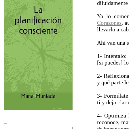
diluidamente 
Ya lo coment
Corazones
, a
llevarlo a cab
Ahí van una se
1- Inténtalo:
[si puedes] los
2- Reflexiona
y qué parte le
3- Formúlate 
ti y deja clar
4- Optimiza l
reconoce, mar
...
de hacer como