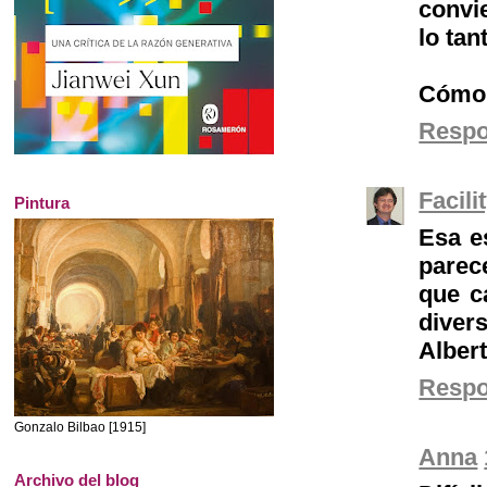
convi
lo ta
Cómo 
Resp
Facil
Pintura
Esa e
parec
que c
diver
Alber
Resp
Gonzalo Bilbao [1915]
Anna
Archivo del blog