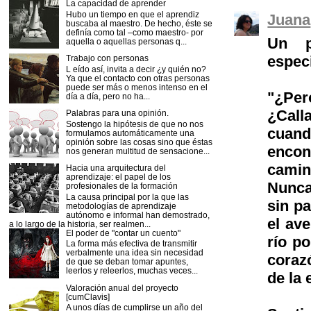
La capacidad de aprender
Hubo un tiempo en que el aprendiz
Juana
buscaba al maestro. De hecho, éste se
definía como tal –como maestro- por
Un p
aquella o aquellas personas q...
espec
Trabajo con personas
L eído así, invita a decir ¿y quién no?
Ya que el contacto con otras personas
puede ser más o menos intenso en el
"¿Per
día a día, pero no ha...
¿Calla
Palabras para una opinión.
Sostengo la hipótesis de que no nos
cuand
formulamos automáticamente una
opinión sobre las cosas sino que éstas
encon
nos generan multitud de sensacione...
camin
Hacia una arquitectura del
aprendizaje: el papel de los
Nunca
profesionales de la formación
La causa principal por la que las
sin p
metodologías de aprendizaje
autónomo e informal han demostrado,
el ave
a lo largo de la historia, ser realmen...
El poder de "contar un cuento"
río po
La forma más efectiva de transmitir
verbalmente una idea sin necesidad
coraz
de que se deban tomar apuntes,
leerlos y releerlos, muchas veces...
de la
Valoración anual del proyecto
[cumClavis]
A unos días de cumplirse un año del