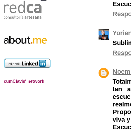
Escuc
Resp
Yorie
...
Sublim
Resp
Noem
Total
cumClavis' network
tan 
escuc
realm
Propo
viva y
Escuc