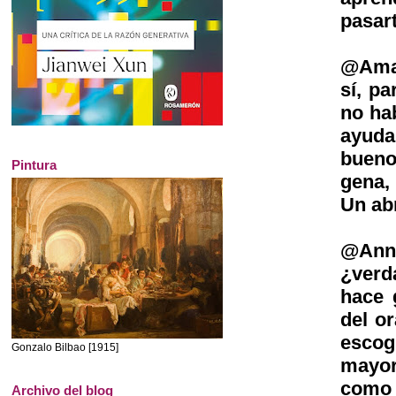
pasart
@Amal
sí, pa
no ha
ayuda
bueno,
Pintura
gena,
Un ab
@Ann
¿verd
hace 
del o
escog
Gonzalo Bilbao [1915]
mayor
como 
Archivo del blog