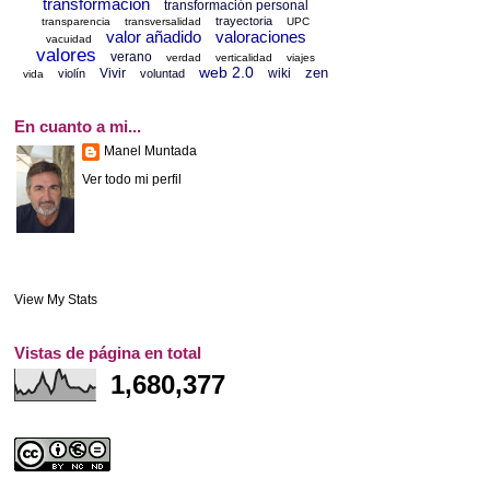
transformación
transformación personal
trayectoria
transparencia
transversalidad
UPC
valor añadido
valoraciones
vacuidad
valores
verano
verdad
verticalidad
viajes
web 2.0
zen
Vivir
wiki
violín
voluntad
vida
En cuanto a mi...
Manel Muntada
Ver todo mi perfil
View My Stats
Vistas de página en total
1,680,377