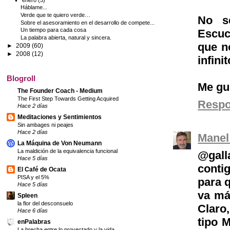
Háblame...
Verde que te quiero verde…
No s
Sobre el asesoramiento en el desarrollo de compete...
Un tiempo para cada cosa
Escuc
La palabra abierta, natural y sincera.
que n
►
2009
(60)
►
2008
(12)
infini
Blogroll
Me gus
The Founder Coach - Medium
The First Step Towards Getting Acquired
Resp
Hace 2 días
Meditaciones y Sentimientos
Sin ambages ni peajes
Hace 2 días
Manel
La Máquina de Von Neumann
La maldición de la equivalencia funcional
@gall
Hace 5 días
conti
El Café de Ocata
PISA y el 5%
para q
Hace 5 días
va má
Spleen
la flor del desconsuelo
Claro
Hace 6 días
tipo 
enPalabras
La brecha entre lo proyectado y la vida