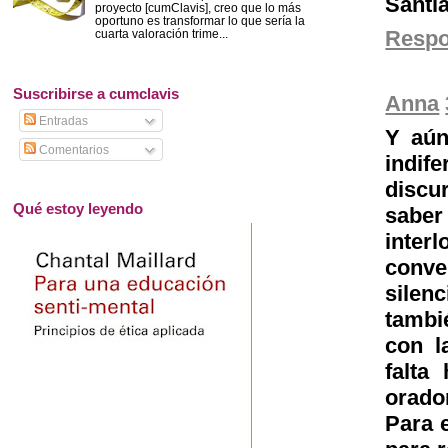
Santi
proyecto [cumClavis], creo que lo más
oportuno es transformar lo que sería la
Resp
cuarta valoración trime...
Suscribirse a cumclavis
Anna
Entradas
Y aún
Comentarios
indif
discu
Qué estoy leyendo
sabe
inter
conve
silenc
tambi
con l
falta
orado
Para 