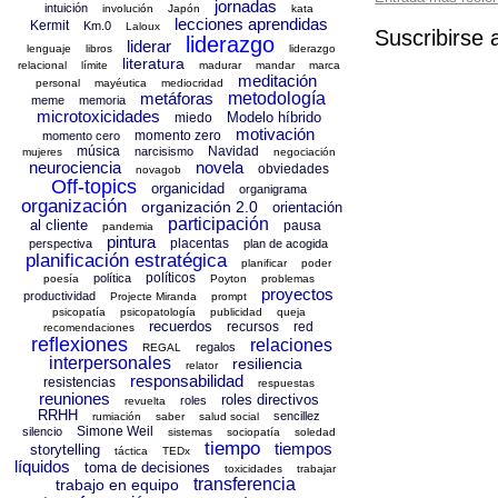
jornadas
intuición
involución
Japón
kata
lecciones aprendidas
Kermit
Km.0
Laloux
Suscribirse 
liderazgo
liderar
lenguaje
libros
liderazgo
literatura
relacional
límite
madurar
mandar
marca
meditación
personal
mayéutica
mediocridad
metáforas
metodología
meme
memoria
microtoxicidades
Modelo híbrido
miedo
motivación
momento zero
momento cero
música
Navidad
narcisismo
mujeres
negociación
neurociencia
novela
obviedades
novagob
Off-topics
organicidad
organigrama
organización
organización 2.0
orientación
participación
al cliente
pausa
pandemia
pintura
placentas
perspectiva
plan de acogida
planificación estratégica
planificar
poder
políticos
política
poesía
Poyton
problemas
proyectos
productividad
Projecte Miranda
prompt
psicopatía
psicopatología
publicidad
queja
recuerdos
recursos
red
recomendaciones
reflexiones
relaciones
regalos
REGAL
interpersonales
resiliencia
relator
responsabilidad
resistencias
respuestas
reuniones
roles directivos
roles
revuelta
RRHH
sencillez
rumiación
saber
salud social
Simone Weil
silencio
sistemas
sociopatía
soledad
tiempo
tiempos
storytelling
táctica
TEDx
líquidos
toma de decisiones
toxicidades
trabajar
transferencia
trabajo en equipo