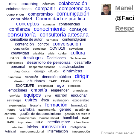
colaboración
coaching
clima
cócteles
Manel
competencias
compartir
colaboraciones
comunicación
compromiso
comprender
@Facil
Comunidad de práctica
comunidad
conceptos
conferencias
conectar
Resp
conocimiento
confianza
consejos
consultoría
consultoría artesana
consultoría de autor
contemplación
contacto
conversación
contención
control
COVID19
convicción
coordinar
coworking
cultura
creatividad
crisalida
crisis
cuidar
decálogos
Decisiones
DAFO
Declaración
desarrollo de personas
desarrollo
definiciones
personal
desvinculación
despersonalización
dinámicas
diálogo
diagnósticar
difusión
dirigir
dirección pública
dirección
dinámizar
dMudanza
diseño
EAPC
EBAP
EBEP
ego
EDO/CEJFE
efectividad
ejercicios
empatía
emociones
emprender
entrevistas
equipos
escuchar
escribir
envídia
error
estrés
ética
estrategia
evaluación
exocerebro
formación
filosofía
fororedca1
experiencias
Garrotxa
género
futuro
gastronomía
gestión del
gestión del desconocimiento
conflicto
gestión del talento
humildad
Haru
herramientas
horizontalidad
IAAP
incertidumbre
IAPH
improvisar
INAP
infantilismo
innovación
Inicios
Inteligencia
iniactiva
interrelación
Artificial
intergeneracional
introspección
Entrada más recie