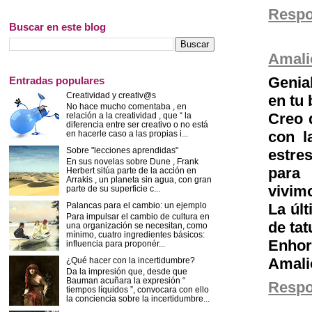
Resp
Buscar en este blog
Amali
Genial
Entradas populares
Creatividad y creativ@s
en tu 
No hace mucho comentaba , en
Creo 
relación a la creatividad , que “ la
diferencia entre ser creativo o no está
con l
en hacerle caso a las propias i...
Sobre "lecciones aprendidas"
estre
En sus novelas sobre Dune , Frank
para 
Herbert sitúa parte de la acción en
Arrakis , un planeta sin agua, con gran
vivim
parte de su superficie c...
La úl
Palancas para el cambio: un ejemplo
Para impulsar el cambio de cultura en
de tat
una organización se necesitan, como
mínimo, cuatro ingredientes básicos:
Enho
influencia para proponér...
Amali
¿Qué hacer con la incertidumbre?
Da la impresión que, desde que
Bauman acuñara la expresión “
Resp
tiempos líquidos ”, convocara con ello
la conciencia sobre la incertidumbre...