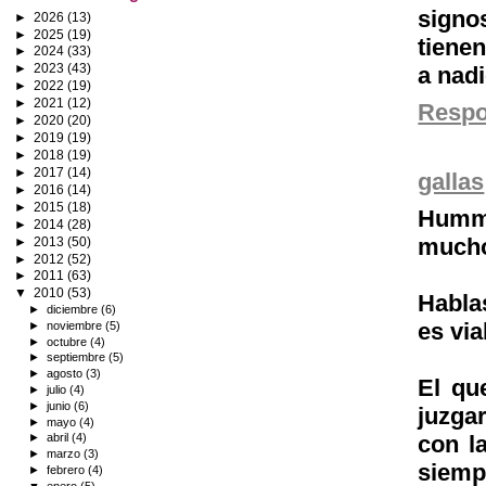
signo
►
2026
(13)
►
2025
(19)
tienen
►
2024
(33)
►
2023
(43)
a nad
►
2022
(19)
►
2021
(12)
Resp
►
2020
(20)
►
2019
(19)
►
2018
(19)
►
2017
(14)
gallas
►
2016
(14)
►
2015
(18)
Hummm
►
2014
(28)
mucho
►
2013
(50)
►
2012
(52)
►
2011
(63)
▼
2010
(53)
Habla
►
diciembre
(6)
es via
►
noviembre
(5)
►
octubre
(4)
►
septiembre
(5)
►
agosto
(3)
El qu
►
julio
(4)
►
junio
(6)
juzgar
►
mayo
(4)
con l
►
abril
(4)
►
marzo
(3)
siemp
►
febrero
(4)
▼
enero
(5)