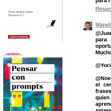
para r
Resp
Manel
@Juana
para
oport
Mucha
...también...
@Yorie
@Noem
el ce
frase
quie
apre
apren