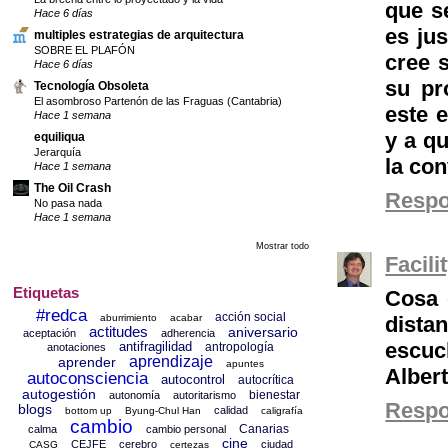
que se
Hace 6 días
es ju
multiples estrategias de arquitectura
SOBRE EL PLAFÓN
cree 
Hace 6 días
su pr
Tecnología Obsoleta
El asombroso Partenón de las Fraguas (Cantabria)
este 
Hace 1 semana
y a q
equiliqua
Jerarquía
la co
Hace 1 semana
The Oil Crash
Resp
No pasa nada
Hace 1 semana
Mostrar todo
Facil
Etiquetas
Cosa 
#redca
acción social
dista
aburrimiento
acabar
actitudes
aniversario
aceptación
adherencia
escuch
antifragilidad
antropología
anotaciones
aprendizaje
aprender
apuntes
Alber
autoconsciencia
autocontrol
autocrítica
autogestión
bienestar
autonomía
autoritarismo
Resp
blogs
calidad
bottom up
Byung-Chul Han
caligrafía
cambio
Canarias
calma
cambio personal
cine
CEJFE
cerebro
ciudad
CASG
certezas