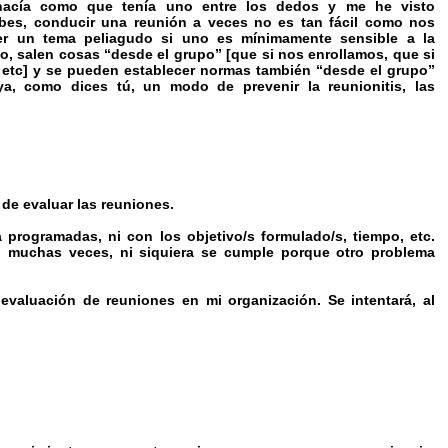
a hacía como que tenía uno entre los dedos y me he visto
es, conducir una reunión a veces no es tan fácil como nos
ser un tema peliagudo si uno es mínimamente sensible a la
, salen cosas “desde el grupo” [que si nos enrollamos, que si
o, etc] y se pueden establecer normas también “desde el grupo”
ya, como dices tú, un modo de prevenir la reunionitis, las
 de evaluar las reuniones.
 programadas, ni con los objetivo/s formulado/s, tiempo, etc.
, muchas veces, ni siquiera se cumple porque otro problema
 evaluación de reuniones en mi organización. Se intentará, al