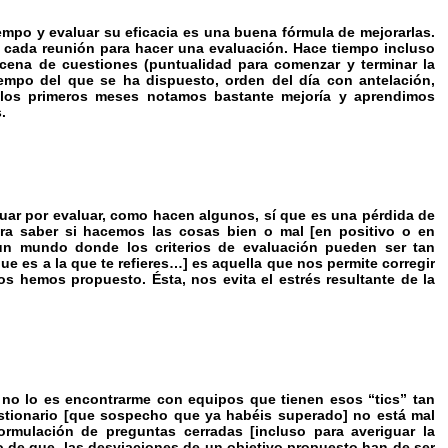
mpo y evaluar su eficacia es una buena fórmula de mejorarlas.
 cada reunión para hacer una evaluación. Hace tiempo incluso
cena de cuestiones (puntualidad para comenzar y terminar la
tiempo del que se ha dispuesto, orden del día con antelación,
n los primeros meses notamos bastante mejoría y aprendimos
.
uar por evaluar, como hacen algunos, sí que es una pérdida de
ra saber si hacemos las cosas bien o mal [en positivo o en
n mundo donde los criterios de evaluación pueden ser tan
e es a la que te refieres…] es aquella que nos permite corregir
s hemos propuesto. Ésta, nos evita el estrés resultante de la
no lo es encontrarme con equipos que tienen esos “tics” tan
uestionario [que sospecho que ya habéis superado] no está mal
rmulación de preguntas cerradas [incluso para averiguar la
o de que, las desviaciones de un objetivo propuesto han de ser