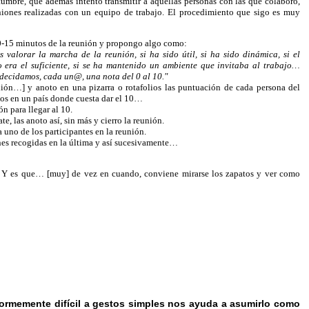
tumbre, que además intento transmitir a aquellas personas con las que colaboro,
niones realizadas con un equipo de trabajo. El procedimiento que sigo es muy
0-15 minutos de la reunión y propongo algo como:
 valorar la marcha de la reunión, si ha sido útil, si ha sido dinámica, si el
 era el suficiente, si se ha mantenido un ambiente que invitaba al trabajo…
 decidamos, cada un@, una nota del 0 al 10."
ión…] y anoto en una pizarra o rotafolios las puntuación de cada persona del
mos en un país donde cuesta dar el 10…
 para llegar al 10.
e, las anoto así, sin más y cierro la reunión.
 uno de los participantes en la reunión.
nes recogidas en la última y así sucesivamente…
er. Y es que… [muy] de vez en cuando, conviene mirarse los zapatos y ver como
normemente difícil a gestos simples nos ayuda a asumirlo como