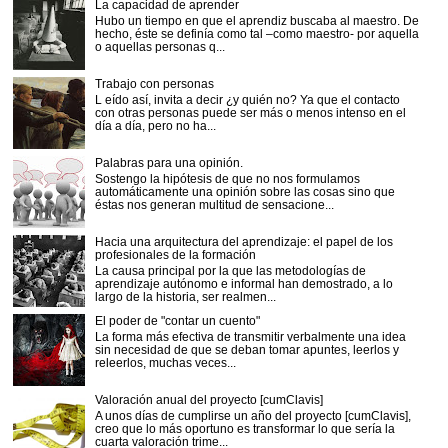
La capacidad de aprender
Hubo un tiempo en que el aprendiz buscaba al maestro. De
hecho, éste se definía como tal –como maestro- por aquella
o aquellas personas q...
Trabajo con personas
L eído así, invita a decir ¿y quién no? Ya que el contacto
con otras personas puede ser más o menos intenso en el
día a día, pero no ha...
Palabras para una opinión.
Sostengo la hipótesis de que no nos formulamos
automáticamente una opinión sobre las cosas sino que
éstas nos generan multitud de sensacione...
Hacia una arquitectura del aprendizaje: el papel de los
profesionales de la formación
La causa principal por la que las metodologías de
aprendizaje autónomo e informal han demostrado, a lo
largo de la historia, ser realmen...
El poder de "contar un cuento"
La forma más efectiva de transmitir verbalmente una idea
sin necesidad de que se deban tomar apuntes, leerlos y
releerlos, muchas veces...
Valoración anual del proyecto [cumClavis]
A unos días de cumplirse un año del proyecto [cumClavis],
creo que lo más oportuno es transformar lo que sería la
cuarta valoración trime...