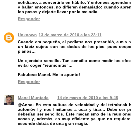
cotidiano, a convertirlo en hábito. Y entonces aprendem
y bailar, entonces, no difieren demasiado: cuando apr
los pasos y dejarte llevar por la melodía.
Responder
Unknown
13 de marzo de 2010 a las 23:11
Cuando era pequeña, el pediatra nos prescribió, a mis 
un lápiz sujeto con los dedos de los pies, pues sospe
planos…
Un ejercicio sencillo. Tan sencillo como medir los efe
evitar coger “reunionitis”…
Fabuloso Manel. Me lo apunto!
Responder
Manel Muntada
14 de marzo de 2010 a las 9:48
@Anna: En esta cultura de velocidad y del tetrabrick 
automóvil y nos limitamos a usar y tirar… Debe ser p
deberían ser sencillos. Este mecanismo de la reunione
cosas y, además, es muy eficiente ya que no requier
esconde detrás de una gran magia.