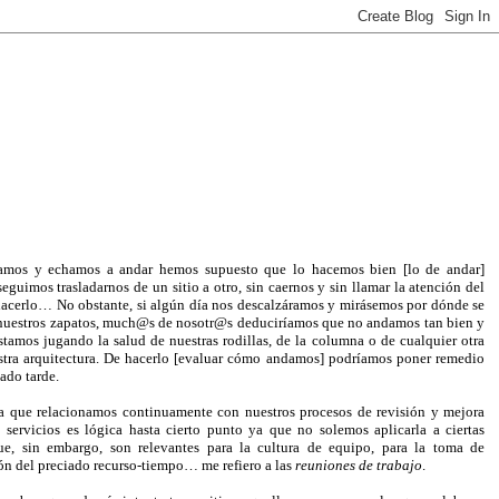
amos y echamos a andar hemos supuesto que lo hacemos bien [lo de andar]
uimos trasladarnos de un sitio a otro, sin caernos y sin llamar la atención del
acerlo… No obstante, si algún día nos descalzáramos y mirásemos por dónde se
 nuestros zapatos, much@s de nosotr@s deduciríamos que no andamos tan bien y
stamos jugando la salud de nuestras rodillas, de la columna o de cualquier otra
stra arquitectura. De hacerlo [evaluar cómo andamos] podríamos poner remedio
ado tarde.
la que relacionamos continuamente con nuestros procesos de revisión y mejora
servicios es lógica hasta cierto punto ya que no solemos aplicarla a ciertas
e, sin embargo, son relevantes para la cultura de equipo, para la toma de
ión del preciado recurso-tiempo… me refiero a las
reuniones de trabajo
.