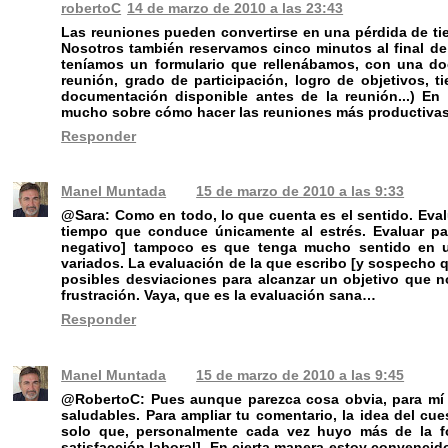
robertoC
14 de marzo de 2010 a las 23:43
Las reuniones pueden convertirse en una pérdida de tie
Nosotros también reservamos cinco minutos al final de
teníamos un formulario que rellenábamos, con una do
reunión, grado de participación, logro de objetivos, 
documentación disponible antes de la reunión...) E
mucho sobre cómo hacer las reuniones más productivas
Responder
Manel Muntada
15 de marzo de 2010 a las 9:33
@Sara: Como en todo, lo que cuenta es el sentido. Eval
tiempo que conduce únicamente al estrés. Evaluar pa
negativo] tampoco es que tenga mucho sentido en u
variados. La evaluación de la que escribo [y sospecho qu
posibles desviaciones para alcanzar un objetivo que no
frustración. Vaya, que es la evaluación sana…
Responder
Manel Muntada
15 de marzo de 2010 a las 9:45
@RobertoC: Pues aunque parezca cosa obvia, para mí 
saludables. Para ampliar tu comentario, la idea del c
solo que, personalmente cada vez huyo más de la fo
satisfacción laboral]. En cierta manera estoy convencid