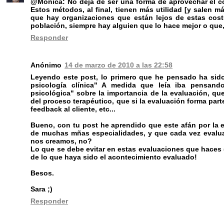
@Mònica: No deja de ser una forma de aprovechar el 
Estos métodos, al final, tienen más utilidad [y salen 
que hay organizaciones que están lejos de estas cos
población, siempre hay alguien que lo hace mejor o que
Responder
Anónimo
14 de marzo de 2010 a las 22:58
Leyendo este post, lo primero que he pensado ha sido
psicología clínica" A medida que leía iba pensando
psicológica" sobre la importancia de la evaluación, qu
del proceso terapéutico, que si la evaluación forma part
feedback al cliente, etc...
Bueno, con tu post he aprendido que este afán por la e
de muchas mñas especialidades, y que cada vez evalua
nos creamos, no?
Lo que se debe evitar en estas evaluaciones que haces
de lo que haya sido el acontecimiento evaluado!
Besos.
Sara ;)
Responder