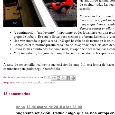
He adquirido la sana cos
de evaluar todas las reu
sencillo:
Me reservo los últimos 1
“Si os parece, podríamos
tiempo que hemos tenido
Vamos a pensar en ello y
A continuación “me levanto” [importante poder levantarse en una reun
grupo de trabajo. Eso suele llevar poco tiempo y, afortunadamente, vivi
Una vez anotado le pido a cada un@ qué ha echado de menos en la reunión
Recojo en el rotafolios/pizarra cada una de las aportaciones. No abro debat
Envío lo más pronto posible, vía e-mail, las aportaciones recogidas a cada
Muy importante, la siguiente reunión la empiezo recitando las aportacio
A parte de ser sencilla, realmente me está siendo muy útil esta forma de hac
caminamos para poder seguir haciéndolo…
Publicado por
Manel Muntada
en
21:50
Etiquetas:
consejos
,
consultoría
,
reuniones
13 comentarios:
Anna
13 de marzo de 2010 a las 23:00
Sugerente reflexión. Traducir algo que se nos antoja e