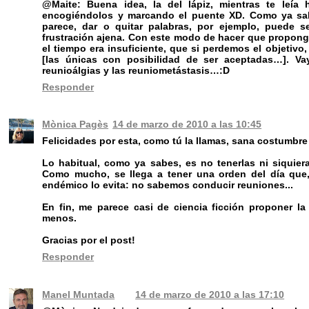
@Maite: Buena idea, la del lápiz, mientras te leí
encogiéndolos y marcando el puente XD. Como ya sab
parece, dar o quitar palabras, por ejemplo, puede 
frustración ajena. Con este modo de hacer que propongo
el tiempo era insuficiente, que si perdemos el objetiv
[las únicas con posibilidad de ser aceptadas…]. Va
reunioálgias y las reuniometástasis…:D
Responder
Mònica Pagès
14 de marzo de 2010 a las 10:45
Felicidades por esta, como tú la llamas, sana costumbre
Lo habitual, como ya sabes, es no tenerlas ni siquiera
Como mucho, se llega a tener una orden del día que
endémico lo evita: no sabemos conducir reuniones...
En fin, me parece casi de ciencia ficción proponer la
menos.
Gracias por el post!
Responder
Manel Muntada
14 de marzo de 2010 a las 17:10