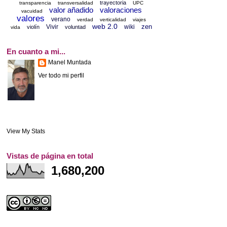
trayectoria
transparencia
transversalidad
UPC
valor añadido
valoraciones
vacuidad
valores
verano
verdad
verticalidad
viajes
web 2.0
zen
Vivir
wiki
violín
voluntad
vida
En cuanto a mi...
Manel Muntada
Ver todo mi perfil
View My Stats
Vistas de página en total
1,680,200