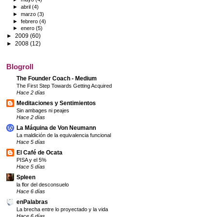
►
abril
(4)
►
marzo
(3)
►
febrero
(4)
►
enero
(5)
►
2009
(60)
►
2008
(12)
Blogroll
The Founder Coach - Medium
The First Step Towards Getting Acquired
Hace 2 días
Meditaciones y Sentimientos
Sin ambages ni peajes
Hace 2 días
La Máquina de Von Neumann
La maldición de la equivalencia funcional
Hace 5 días
El Café de Ocata
PISA y el 5%
Hace 5 días
Spleen
la flor del desconsuelo
Hace 6 días
enPalabras
La brecha entre lo proyectado y la vida
Hace 6 días