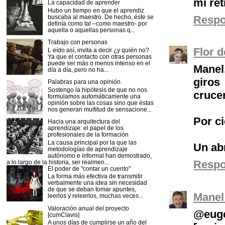
mi re
La capacidad de aprender
Hubo un tiempo en que el aprendiz
buscaba al maestro. De hecho, éste se
Resp
definía como tal –como maestro- por
aquella o aquellas personas q...
Trabajo con personas
Flor 
L eído así, invita a decir ¿y quién no?
Ya que el contacto con otras personas
puede ser más o menos intenso en el
Manel
día a día, pero no ha...
giros
Palabras para una opinión.
Sostengo la hipótesis de que no nos
crucer
formulamos automáticamente una
opinión sobre las cosas sino que éstas
nos generan multitud de sensacione...
Por ci
Hacia una arquitectura del
aprendizaje: el papel de los
profesionales de la formación
La causa principal por la que las
Un ab
metodologías de aprendizaje
autónomo e informal han demostrado,
Resp
a lo largo de la historia, ser realmen...
El poder de "contar un cuento"
La forma más efectiva de transmitir
verbalmente una idea sin necesidad
de que se deban tomar apuntes,
Manel
leerlos y releerlos, muchas veces...
Valoración anual del proyecto
@euge
[cumClavis]
A unos días de cumplirse un año del