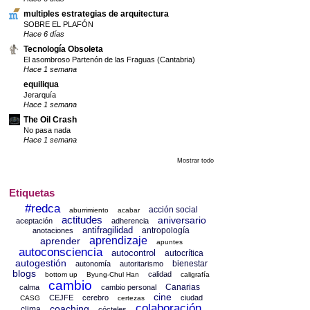
multiples estrategias de arquitectura
SOBRE EL PLAFÓN
Hace 6 días
Tecnología Obsoleta
El asombroso Partenón de las Fraguas (Cantabria)
Hace 1 semana
equiliqua
Jerarquía
Hace 1 semana
The Oil Crash
No pasa nada
Hace 1 semana
Mostrar todo
Etiquetas
#redca
acción social
aburrimiento
acabar
actitudes
aniversario
aceptación
adherencia
antifragilidad
antropología
anotaciones
aprendizaje
aprender
apuntes
autoconsciencia
autocontrol
autocrítica
autogestión
bienestar
autonomía
autoritarismo
blogs
calidad
bottom up
Byung-Chul Han
caligrafía
cambio
Canarias
calma
cambio personal
cine
CEJFE
cerebro
ciudad
CASG
certezas
colaboración
coaching
clima
cócteles