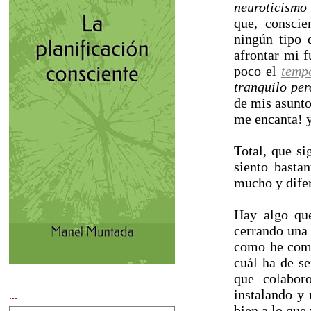
neuroticismo
que, consci
ningún tipo 
afrontar mi f
poco el
temp
tranquilo per
de mis asunto
me encanta! y
Total, que s
siento basta
mucho y difer
Hay algo que
cerrando una
como he come
cuál ha de se
que colabor
instalando y 
...
bien a lo que 