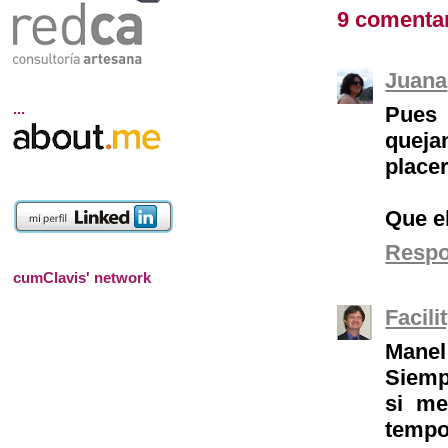
9 comentar
Juana
...
Pues 
queja
place
Que e
Resp
cumClavis' network
Facil
Manel
Siempr
si me
tempo