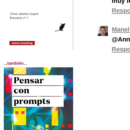
muy f
Resp
Manel
@Anna,
Resp
...también...