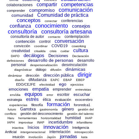
competencias
compartir
colaboraciones
comunicación
compromiso
comprender
Comunidad de práctica
comunidad
conceptos
conferencias
conectar
conocimiento
confianza
consejos
consultoría
consultoría artesana
consultoría de autor
contemplación
contacto
conversación
contención
control
COVID19
convicción
coordinar
coworking
cultura
creatividad
crisalida
crisis
cuidar
decálogos
Decisiones
DAFO
Declaración
desarrollo de personas
desarrollo
definiciones
personal
desvinculación
despersonalización
dinámicas
diálogo
diagnósticar
difusión
dirigir
dirección pública
dirección
dinámizar
dMudanza
diseño
EAPC
EBAP
EBEP
ego
EDO/CEJFE
efectividad
ejercicios
empatía
emociones
emprender
entrevistas
equipos
escuchar
escribir
envídia
error
estrés
ética
estrategia
evaluación
exocerebro
formación
filosofía
fororedca1
experiencias
Garrotxa
género
futuro
gastronomía
gestión del
gestión del desconocimiento
conflicto
gestión del talento
humildad
Haru
herramientas
horizontalidad
IAAP
incertidumbre
IAPH
improvisar
INAP
infantilismo
innovación
Inicios
Inteligencia
iniactiva
interrelación
Artificial
intergeneracional
introspección
jornadas
intuición
involución
Japón
kata