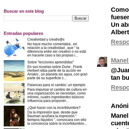
Como 
Buscar en este blog
fuese
Un ab
Alber
Entradas populares
Creatividad y creativ@s
Resp
No hace mucho comentaba , en
relación a la creatividad , que “ la
diferencia entre ser creativo o no está
en hacerle caso a las propias i...
Manel
Sobre "lecciones aprendidas"
En sus novelas sobre Dune , Frank
@Juan
Herbert sitúa parte de la acción en
Arrakis , un planeta sin agua, con gran
tan b
parte de su superficie c...
Palancas para el cambio: un ejemplo
Resp
Para impulsar el cambio de cultura en
una organización se necesitan, como
mínimo, cuatro ingredientes básicos:
influencia para proponér...
Anón
¿Qué hacer con la incertidumbre?
Da la impresión que, desde que
Mane
Bauman acuñara la expresión “
tiempos líquidos ”, convocara con ello
cuent
la conciencia sobre la incertidumbre...