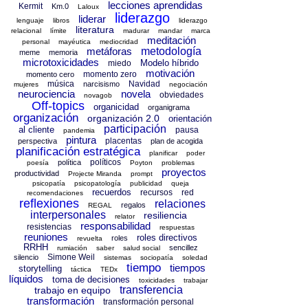
lecciones aprendidas
Kermit
Km.0
Laloux
liderazgo
liderar
lenguaje
libros
liderazgo
literatura
relacional
límite
madurar
mandar
marca
meditación
personal
mayéutica
mediocridad
metáforas
metodología
meme
memoria
microtoxicidades
Modelo híbrido
miedo
motivación
momento zero
momento cero
música
Navidad
narcisismo
mujeres
negociación
neurociencia
novela
obviedades
novagob
Off-topics
organicidad
organigrama
organización
organización 2.0
orientación
participación
al cliente
pausa
pandemia
pintura
placentas
perspectiva
plan de acogida
planificación estratégica
planificar
poder
políticos
política
poesía
Poyton
problemas
proyectos
productividad
Projecte Miranda
prompt
psicopatía
psicopatología
publicidad
queja
recuerdos
recursos
red
recomendaciones
reflexiones
relaciones
regalos
REGAL
interpersonales
resiliencia
relator
responsabilidad
resistencias
respuestas
reuniones
roles directivos
roles
revuelta
RRHH
sencillez
rumiación
saber
salud social
Simone Weil
silencio
sistemas
sociopatía
soledad
tiempo
tiempos
storytelling
táctica
TEDx
líquidos
toma de decisiones
toxicidades
trabajar
transferencia
trabajo en equipo
transformación
transformación personal