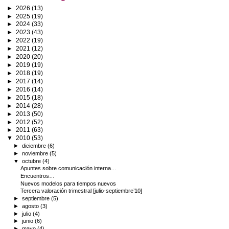
►
2026
(13)
►
2025
(19)
►
2024
(33)
►
2023
(43)
►
2022
(19)
►
2021
(12)
►
2020
(20)
►
2019
(19)
►
2018
(19)
►
2017
(14)
►
2016
(14)
►
2015
(18)
►
2014
(28)
►
2013
(50)
►
2012
(52)
►
2011
(63)
▼
2010
(53)
►
diciembre
(6)
►
noviembre
(5)
▼
octubre
(4)
Apuntes sobre comunicación interna…
Encuentros…
Nuevos modelos para tiempos nuevos
Tercera valoración trimestral [julio-septiembre’10]
►
septiembre
(5)
►
agosto
(3)
►
julio
(4)
►
junio
(6)
►
mayo
(4)