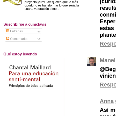
[curi
proyecto [cumClavis], creo que lo más
oportuno es transformar lo que sería la
resu
cuarta valoración trime...
conmi
Esper
Suscribirse a cumclavis
estas
Entradas
plant
Comentarios
Resp
Qué estoy leyendo
Manel
@Bego
vinien
Resp
Anna
Así m