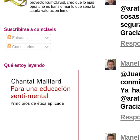
proyecto [cumClavis], creo que lo más
oportuno es transformar lo que sería la
@arat
cuarta valoración trime...
cosa
segur
Suscribirse a cumclavis
Graci
Entradas
Resp
Comentarios
Manel
Qué estoy leyendo
@Jua
conmi
Ya ha
@ara
Graci
Resp
Manel