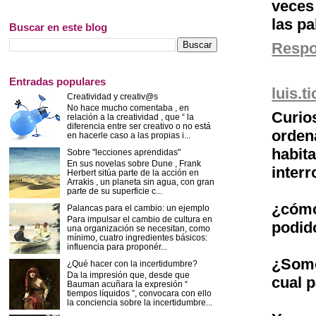
veces
las pa
Buscar en este blog
Resp
Entradas populares
luis.t
Creatividad y creativ@s
No hace mucho comentaba , en
Curi
relación a la creatividad , que “ la
diferencia entre ser creativo o no está
orde
en hacerle caso a las propias i...
habita
Sobre "lecciones aprendidas"
En sus novelas sobre Dune , Frank
interr
Herbert sitúa parte de la acción en
Arrakis , un planeta sin agua, con gran
parte de su superficie c...
¿cómo
Palancas para el cambio: un ejemplo
Para impulsar el cambio de cultura en
podid
una organización se necesitan, como
mínimo, cuatro ingredientes básicos:
influencia para proponér...
¿Somo
¿Qué hacer con la incertidumbre?
Da la impresión que, desde que
cual 
Bauman acuñara la expresión “
tiempos líquidos ”, convocara con ello
la conciencia sobre la incertidumbre...