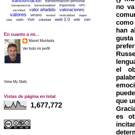
transformación
transformación personal
no va
trayectoria
transparencia
transversalidad
UPC
valor añadido
valoraciones
vacuidad
comun
valores
verano
verdad
verticalidad
viajes
web 2.0
zen
Vivir
wiki
violín
voluntad
vida
como 
han a
En cuanto a mi...
gusta
Manel Muntada
prefe
Ver todo mi perfil
Russe
lengu
el ob
palab
View My Stats
emoci
puede
Vistas de página en total
que u
1,677,772
Gracia
es o
incit
determ