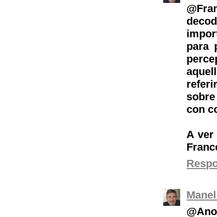
@Fra
deco
impor
para 
perce
aquel
referi
sobre
con c
A ver
Franc
Resp
Manel
@Anon