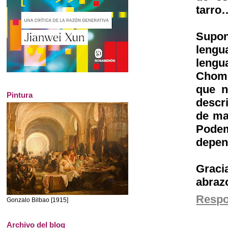
tarro…
Supon
lengu
lengua
Choms
que n
Pintura
descr
de ma
Pode
depen
Graci
abraz
Resp
Gonzalo Bilbao [1915]
Archivo del blog