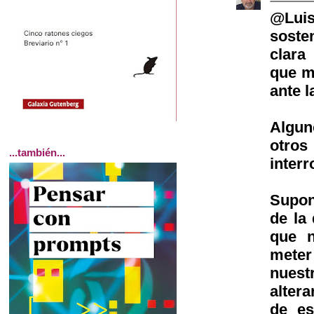
@Luis
soste
clara
que me
ante l
Algun
otros
...también...
interr
Supon
de la
que 
meter
nuest
alter
de es