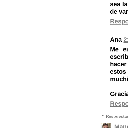
sea la
de var
Resp
Ana
2
Me en
escri
hace
esto
muchí
Gracia
Resp
Respuesta
Mane