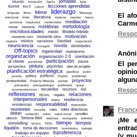
jornadas
intuición
involución
Japón
kata
lecciones aprendidas
Kermit
Km.0
Laloux
liderazgo
liderar
lenguaje
libros
liderazgo
El af
literatura
relacional
límite
madurar
mandar
marca
meditación
Carme
personal
mayéutica
mediocridad
metáforas
metodología
meme
memoria
microtoxicidades
Modelo híbrido
miedo
Resp
motivación
momento zero
momento cero
música
Navidad
narcisismo
mujeres
negociación
neurociencia
novela
obviedades
novagob
Off-topics
organicidad
organigrama
Anón
organización
organización 2.0
orientación
participación
al cliente
pausa
pandemia
El per
pintura
placentas
perspectiva
plan de acogida
opini
planificación estratégica
planificar
poder
políticos
política
poesía
Poyton
problemas
algun
proyectos
productividad
Projecte Miranda
prompt
psicopatía
psicopatología
publicidad
queja
Resp
recuerdos
recursos
red
recomendaciones
reflexiones
relaciones
regalos
REGAL
interpersonales
resiliencia
relator
responsabilidad
resistencias
respuestas
Franc
reuniones
roles directivos
roles
revuelta
RRHH
sencillez
rumiación
saber
salud social
Simone Weil
silencio
¡Me 
sistemas
sociopatía
soledad
tiempo
tiempos
storytelling
táctica
TEDx
entrad
líquidos
toma de decisiones
toxicidades
trabajar
transferencia
trabajo en equipo
(y mu