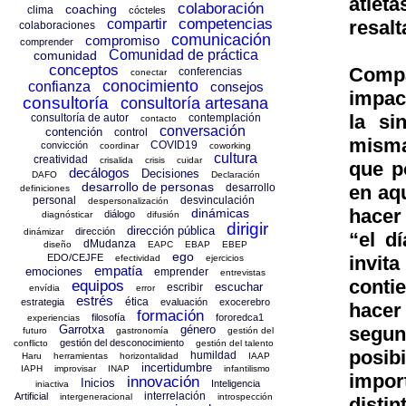
atlet
colaboración
coaching
clima
cócteles
competencias
compartir
resalt
colaboraciones
comunicación
compromiso
comprender
Comunidad de práctica
comunidad
conceptos
Compa
conferencias
conectar
conocimiento
confianza
consejos
impact
consultoría
consultoría artesana
la si
consultoría de autor
contemplación
contacto
conversación
contención
control
misma
COVID19
convicción
coordinar
coworking
cultura
creatividad
crisalida
crisis
cuidar
que p
decálogos
Decisiones
DAFO
Declaración
desarrollo de personas
desarrollo
en aq
definiciones
personal
desvinculación
despersonalización
hacer
dinámicas
diálogo
diagnósticar
difusión
dirigir
dirección pública
dirección
dinámizar
“el d
dMudanza
diseño
EAPC
EBAP
EBEP
ego
EDO/CEJFE
invit
efectividad
ejercicios
empatía
emociones
emprender
entrevistas
conti
equipos
escuchar
escribir
envídia
error
estrés
ética
estrategia
evaluación
exocerebro
hacer 
formación
filosofía
fororedca1
experiencias
Garrotxa
género
segun
futuro
gastronomía
gestión del
gestión del desconocimiento
conflicto
gestión del talento
posib
humildad
Haru
herramientas
horizontalidad
IAAP
incertidumbre
IAPH
improvisar
INAP
infantilismo
impor
innovación
Inicios
Inteligencia
iniactiva
interrelación
Artificial
intergeneracional
introspección
distin