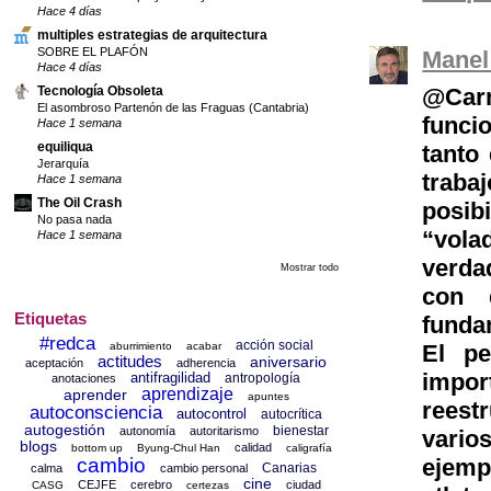
Hace 4 días
multiples estrategias de arquitectura
SOBRE EL PLAFÓN
Manel
Hace 4 días
@Carm
Tecnología Obsoleta
El asombroso Partenón de las Fraguas (Cantabria)
funci
Hace 1 semana
equiliqua
tanto
Jerarquía
trab
Hace 1 semana
The Oil Crash
posib
No pasa nada
“vola
Hace 1 semana
verda
Mostrar todo
con 
Etiquetas
funda
#redca
acción social
aburrimiento
acabar
El p
actitudes
aniversario
aceptación
adherencia
impo
antifragilidad
antropología
anotaciones
aprendizaje
aprender
apuntes
reest
autoconsciencia
autocontrol
autocrítica
autogestión
bienestar
autonomía
autoritarismo
vario
blogs
calidad
bottom up
Byung-Chul Han
caligrafía
cambio
ejemp
Canarias
calma
cambio personal
cine
CEJFE
cerebro
ciudad
CASG
certezas