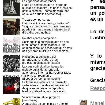
Y es
La capacidad de aprender
Hubo un tiempo en que el aprendiz
pensa
buscaba al maestro. De hecho, éste se
definía como tal –como maestro- por
un po
aquella o aquellas personas q...
es un
Trabajo con personas
L eído así, invita a decir ¿y quién no?
Ya que el contacto con otras personas
puede ser más o menos intenso en el
Lo de
día a día, pero no ha...
Lásti
Palabras para una opinión.
Sostengo la hipótesis de que no nos
formulamos automáticamente una
opinión sobre las cosas sino que éstas
nos generan multitud de sensacione...
Y lo 
Hacia una arquitectura del
aprendizaje: el papel de los
mism
profesionales de la formación
La causa principal por la que las
graci
metodologías de aprendizaje
autónomo e informal han demostrado,
a lo largo de la historia, ser realmen...
El poder de "contar un cuento"
Graci
La forma más efectiva de transmitir
verbalmente una idea sin necesidad
Resp
de que se deban tomar apuntes,
leerlos y releerlos, muchas veces...
Valoración anual del proyecto
[cumClavis]
Manel
A unos días de cumplirse un año del