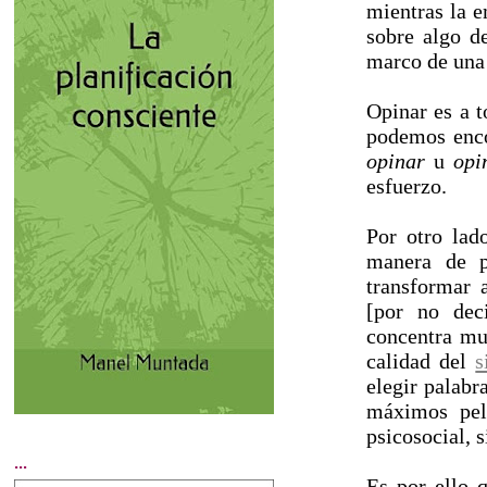
mientras la 
sobre algo d
marco de una
Opinar es a t
podemos enco
opinar
u
opi
esfuerzo.
Por otro lad
manera de p
transformar 
[por no de
concentra mu
calidad del
s
elegir palabr
máximos peli
psicosocial, s
...
Es por ello 