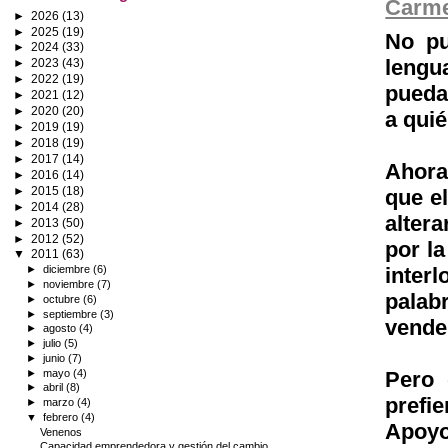
Carm
►
2026
(13)
►
2025
(19)
No pu
►
2024
(33)
lengu
►
2023
(43)
►
2022
(19)
puedan
►
2021
(12)
►
2020
(20)
a qui
►
2019
(19)
►
2018
(19)
►
2017
(14)
Ahora
►
2016
(14)
►
2015
(18)
que e
►
2014
(28)
altera
►
2013
(50)
►
2012
(52)
por la
▼
2011
(63)
interl
►
diciembre
(6)
►
noviembre
(7)
palab
►
octubre
(6)
►
septiembre
(3)
vender
►
agosto
(4)
►
julio
(5)
►
junio
(7)
►
mayo
(4)
Pero 
►
abril
(8)
prefi
►
marzo
(4)
▼
febrero
(4)
Apoyo
Venenos
Capacidad emprendedora y gestión del cambio