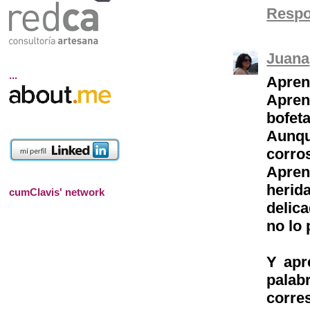
Resp
Juana
...
Apren
Apren
bofet
Aunqu
corros
Apren
herid
cumClavis' network
delic
no lo 
Y apr
pala
corres