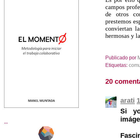
campos profes
de otros co
prestemos esp
conviertan l
hermosas y la
Publicado por
Etiquetas:
comu
20 coment
arati
1
Si yo
imáge
...
Fasci