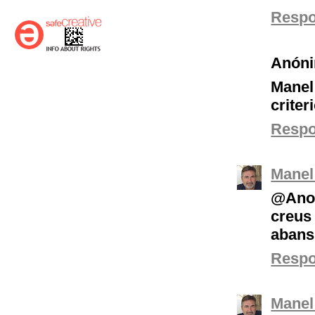
Resp
Anón
Manel
criter
Resp
Manel
@Anon
creus
abans.
Resp
Manel