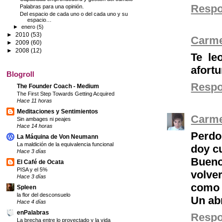
Resp
Palabras para una opinión.
Del espacio de cada uno o del cada uno y su
espacio…
►
enero
(5)
►
2010
(53)
Carm
►
2009
(60)
►
2008
(12)
Te le
afort
Blogroll
Resp
The Founder Coach - Medium
The First Step Towards Getting Acquired
Hace 11 horas
Meditaciones y Sentimientos
Carm
Sin ambages ni peajes
Hace 14 horas
Perdo
La Máquina de Von Neumann
La maldición de la equivalencia funcional
doy c
Hace 3 días
Bueno
El Café de Ocata
PISA y el 5%
volve
Hace 3 días
como 
Spleen
la flor del desconsuelo
Un ab
Hace 4 días
enPalabras
Resp
La brecha entre lo proyectado y la vida