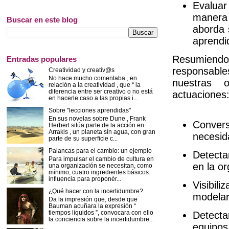
Evaluar
manera d
Buscar en este blog
aborda 
aprendi
Resumiendo
Entradas populares
responsables
Creatividad y creativ@s
No hace mucho comentaba , en
nuestras o
relación a la creatividad , que “ la
diferencia entre ser creativo o no está
actuaciones
en hacerle caso a las propias i...
Sobre "lecciones aprendidas"
En sus novelas sobre Dune , Frank
Conver
Herbert sitúa parte de la acción en
Arrakis , un planeta sin agua, con gran
necesid
parte de su superficie c...
Palancas para el cambio: un ejemplo
Detecta
Para impulsar el cambio de cultura en
en la or
una organización se necesitan, como
mínimo, cuatro ingredientes básicos:
influencia para proponér...
Visibili
¿Qué hacer con la incertidumbre?
modelar 
Da la impresión que, desde que
Bauman acuñara la expresión “
tiempos líquidos ”, convocara con ello
Detect
la conciencia sobre la incertidumbre...
equipos