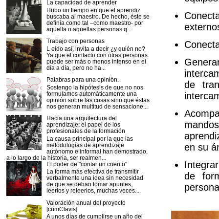
La capacidad de aprender
Hubo un tiempo en que el aprendiz
Conect
buscaba al maestro. De hecho, éste se
definía como tal –como maestro- por
externo
aquella o aquellas personas q...
Trabajo con personas
Conecta
L eído así, invita a decir ¿y quién no?
Ya que el contacto con otras personas
Genera
puede ser más o menos intenso en el
día a día, pero no ha...
interca
Palabras para una opinión.
de tra
Sostengo la hipótesis de que no nos
formulamos automáticamente una
intercam
opinión sobre las cosas sino que éstas
nos generan multitud de sensacione...
Acompañ
Hacia una arquitectura del
mandos
aprendizaje: el papel de los
profesionales de la formación
aprendi
La causa principal por la que las
metodologías de aprendizaje
en su á
autónomo e informal han demostrado,
a lo largo de la historia, ser realmen...
Integra
El poder de "contar un cuento"
La forma más efectiva de transmitir
de form
verbalmente una idea sin necesidad
de que se deban tomar apuntes,
persona
leerlos y releerlos, muchas veces...
Valoración anual del proyecto
[cumClavis]
A unos días de cumplirse un año del