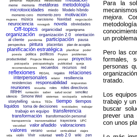
personal
mayéutica
mediocridad
Para la so
metáforas
metodología
meme
memoria
mecanismo
microtoxicidades
Modelo híbrido
miedo
motivación
momento zero
momento cero
mejora
. Co
música
Navidad
narcisismo
mujeres
negociación
metodologías
neurociencia
novela
obviedades
novagob
Off-topics
organicidad
organigrama
conocimiento
organización
organización 2.0
orientación
un problema 
participación
al cliente
pausa
pandemia
pintura
placentas
perspectiva
plan de acogida
planificación estratégica
planificar
poder
Pero las co
políticos
política
poesía
Poyton
problemas
proyectos
formales, 
productividad
Projecte Miranda
prompt
psicopatía
psicopatología
publicidad
queja
personas q
recuerdos
recursos
red
recomendaciones
reflexiones
relaciones
organizació
regalos
REGAL
interpersonales
resiliencia
relator
tratado.
responsabilidad
resistencias
respuestas
reuniones
roles directivos
roles
revuelta
RRHH
sencillez
rumiación
saber
salud social
Los equipos
Simone Weil
silencio
sistemas
sociopatía
soledad
tiempo
trabajo y un
tiempos
storytelling
táctica
TEDx
líquidos
toma de decisiones
toxicidades
trabajar
buscar solu
transferencia
trabajo en equipo
prever una 
transformación
transformación personal
trayectoria
transparencia
transversalidad
UPC
con unos pla
valor añadido
valoraciones
vacuidad
valores
verano
verdad
verticalidad
viajes
web 2.0
zen
Vivir
wiki
violín
voluntad
Lo más impo
vida