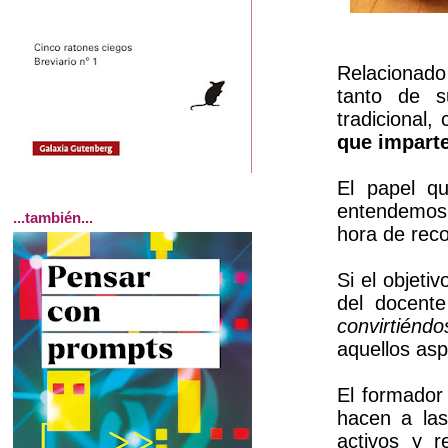
Relacionado
tanto de s
tradicional
que impart
El pap
el q
entendemos
...también...
hora de reco
Si el objeti
del docent
convirtién
do
aquellos asp
E
l formador
hacen a la
activos y r