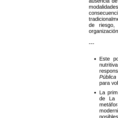
ausencia de 
modalidad
consecuencia
tradicionalm
de riesgo,
organizació
---
Este p
nutrit
respons
Pública
para vo
La prim
de La 
metáfo
modern
posibles