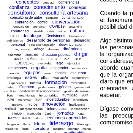
conceptos
conferencias
conectar
conocimiento
confianza
consejos
consultoría
consultoría artesana
Cuando la p
consultoría de autor
contemplación
contacto
el fenómeno
conversación
contención
control
posibilidad 
COVID19
convicción
coordinar
coworking
cultura
creatividad
crisalida
crisis
cuidar
decálogos
Decisiones
DAFO
Declaración
Algo distint
desarrollo de personas
desarrollo
definiciones
personal
desvinculación
despersonalización
las persona
dinámicas
diálogo
diagnósticar
difusión
dirigir
la organiza
dirección pública
dirección
dinámizar
dMudanza
diseño
EAPC
EBAP
EBEP
consideras
ego
EDO/CEJFE
efectividad
ejercicios
aborde cuan
empatía
emociones
emprender
entrevistas
equipos
escuchar
escribir
que la orga
envídia
error
estrés
ética
estrategia
evaluación
exocerebro
claro que en
formación
filosofía
fororedca1
experiencias
Garrotxa
género
orientadas
futuro
gastronomía
gestión del
gestión del desconocimiento
conflicto
gestión del talento
esperar.
humildad
Haru
herramientas
horizontalidad
IAAP
incertidumbre
IAPH
improvisar
INAP
infantilismo
innovación
Inicios
Inteligencia
iniactiva
Dígase como 
interrelación
Artificial
intergeneracional
introspección
jornadas
intuición
involución
Japón
kata
las preocu
lecciones aprendidas
Kermit
Km.0
Laloux
compromiso 
liderazgo
liderar
lenguaje
libros
liderazgo
literatura
relacional
límite
madurar
mandar
marca
meditación