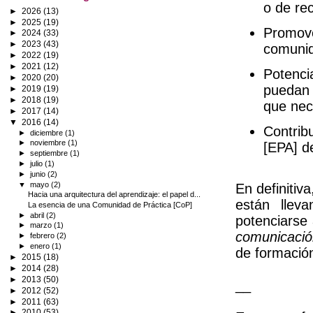
o de re
►
2026
(13)
►
2025
(19)
Prom
ov
►
2024
(33)
►
2023
(43)
comunid
►
2022
(19)
►
2021
(12)
Potenci
►
2020
(20)
puedan 
►
2019
(19)
►
2018
(19)
que nec
►
2017
(14)
▼
2016
(14)
Contrib
►
diciembre
(1)
►
noviembre
(1)
[EPA] d
►
septiembre
(1)
►
julio
(1)
►
junio
(2)
▼
mayo
(2)
En definitiv
Hacia una arquitectura del aprendizaje: el papel d...
están llev
La esencia de una Comunidad de Práctica [CoP]
►
abril
(2)
potenciarse
►
marzo
(1)
comunicación
►
febrero
(2)
►
enero
(1)
de formació
►
2015
(18)
►
2014
(28)
►
2013
(50)
__
►
2012
(52)
►
2011
(63)
►
2010
(53)