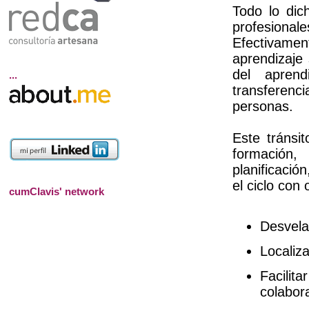
Todo lo di
profesion
Efectivament
aprendizaje
del aprend
...
transferen
personas.
Este trá
nsit
formación,
planificació
el c
i
clo con
o
cumClavis' network
Desvela
Localiz
Facil
colabor