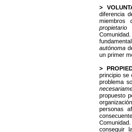
> VOLUNT
diferencia 
miembros 
propietario
d
Comunidad.
fundament
autónoma
de
un primer mo
> PROPIE
principio s
problema so
necesariam
propuesto p
organizació
personas af
consecuen
Comunidad. 
conseguir l