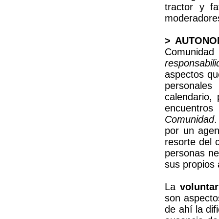
tractor y 
moderadore
> AUTONO
Comunidad
responsabi
aspectos qu
personales
calendario,
encuentro
Comunidad
por un agen
resorte del
personas nec
sus propios 
La
volunta
son aspectos
de ahí la di