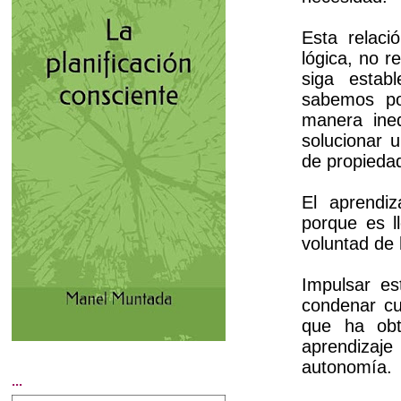
Esta relaci
lógica, no 
siga establ
sabemos po
manera ineq
solucionar 
de propieda
El aprendi
porque es l
voluntad de 
Impulsar es
condenar cu
que ha obte
aprendizaj
autonomía.
...