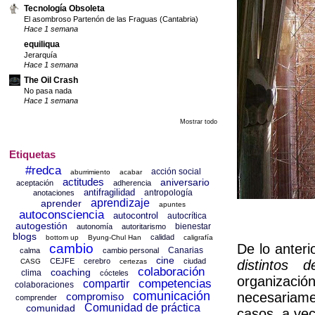
Tecnología Obsoleta
El asombroso Partenón de las Fraguas (Cantabria)
Hace 1 semana
equiliqua
Jerarquía
Hace 1 semana
The Oil Crash
No pasa nada
Hace 1 semana
Mostrar todo
Etiquetas
#redca
acción social
aburrimiento
acabar
actitudes
aniversario
aceptación
adherencia
antifragilidad
antropología
anotaciones
aprendizaje
aprender
apuntes
autoconsciencia
autocontrol
autocrítica
autogestión
bienestar
autonomía
autoritarismo
blogs
calidad
bottom up
Byung-Chul Han
caligrafía
cambio
De lo anter
Canarias
calma
cambio personal
cine
CEJFE
cerebro
ciudad
CASG
certezas
distintos 
colaboración
coaching
clima
cócteles
organizaci
competencias
compartir
colaboraciones
comunicación
necesariame
compromiso
comprender
Comunidad de práctica
comunidad
casos, a vec