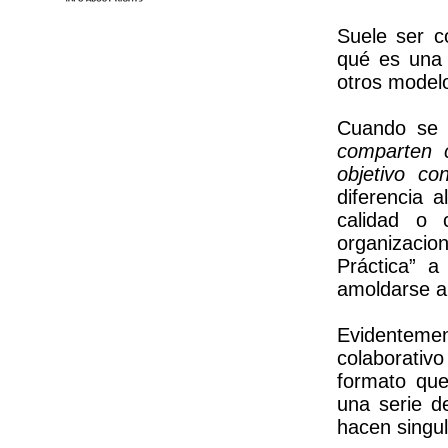
Suele ser c
qué es un
otros modelo
Cuando se 
comparten 
objetivo co
diferencia 
calidad o 
organizac
Práctica” a
amoldarse a 
Evidenteme
colaborativ
formato que
una serie d
hacen singul