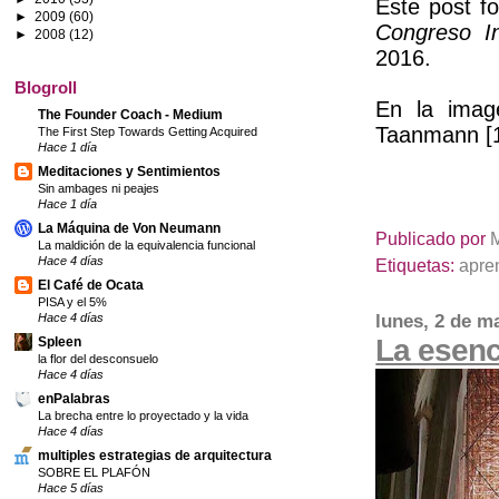
Este post f
►
2009
(60)
Congreso I
►
2008
(12)
2016.
Blogroll
En la image
The Founder Coach - Medium
Taanmann [
The First Step Towards Getting Acquired
Hace 1 día
Meditaciones y Sentimientos
Sin ambages ni peajes
Hace 1 día
La Máquina de Von Neumann
Publicado por
La maldición de la equivalencia funcional
Hace 4 días
Etiquetas:
apre
El Café de Ocata
PISA y el 5%
lunes, 2 de m
Hace 4 días
La esenc
Spleen
la flor del desconsuelo
Hace 4 días
enPalabras
La brecha entre lo proyectado y la vida
Hace 4 días
multiples estrategias de arquitectura
SOBRE EL PLAFÓN
Hace 5 días