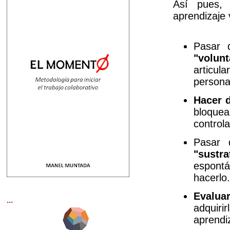
Así pues, 
aprendizaje 
Pasar 
"volunt
articu
persona
Hacer d
bloque
controla
Pasar 
"sustra
espont
hacerlo
Evalua
...
adquiri
aprendi