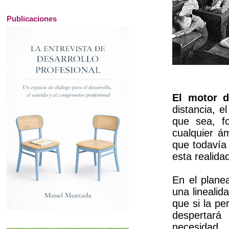
Publicaciones
El motor d
distancia, e
que sea, f
cualquier á
que todavía
esta realida
En el planea
una linealid
que si la pe
despertará
necesidad.