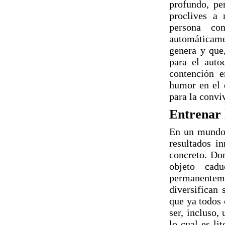
profundo, p
proclives a 
persona co
automáticame
genera y que
para el auto
contención e
humor en el 
para la convi
Entrenar 
En un mundo 
resultados i
concreto. Don
objeto cad
permanente
diversifican 
que ya todos 
ser, incluso,
lo cual es li