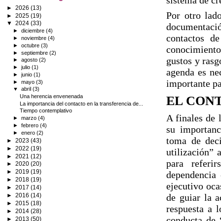
sistema de cr
►
2026
(13)
Por otro lado
►
2025
(19)
▼
2024
(33)
documentación
►
diciembre
(4)
contactos d
►
noviembre
(4)
►
octubre
(3)
conocimiento 
►
septiembre
(2)
gustos y rasg
►
agosto
(2)
►
julio
(1)
agenda es nec
►
junio
(1)
importante pa
►
mayo
(3)
▼
abril
(3)
Una herencia envenenada
EL CONT
La importancia del contacto en la transferencia de...
Tiempo contemplativo
A finales de 
►
marzo
(4)
►
febrero
(4)
su importanc
►
enero
(2)
toma de deci
►
2023
(43)
►
2022
(19)
utilización” 
►
2021
(12)
para referi
►
2020
(20)
►
2019
(19)
dependencia 
►
2018
(19)
ejecutivo oca
►
2017
(14)
►
2016
(14)
de guiar la a
►
2015
(18)
respuesta a l
►
2014
(28)
conducta de 
►
2013
(50)