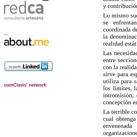
y contribución
Lo mismo suce
se enfrenta
coordinada de
...
la denominaci
realidad está
Las necesidad
entre seccion
con la realid
sirve para es
utiliza para 
cumClavis' network
los límites, 
intromisión,
concepción en
La terrible c
cual obtenga
envenenada
organizacione