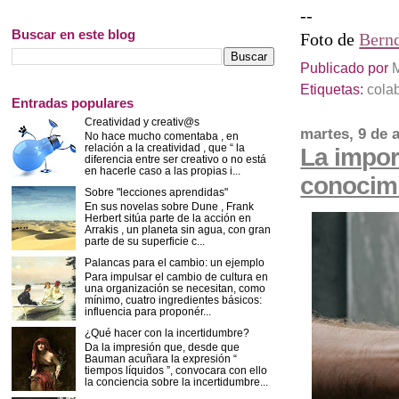
--
Buscar en este blog
Foto de
Bernd
Publicado por
Etiquetas:
cola
Entradas populares
Creatividad y creativ@s
martes, 9 de a
No hace mucho comentaba , en
relación a la creatividad , que “ la
La impor
diferencia entre ser creativo o no está
en hacerle caso a las propias i...
conocim
Sobre "lecciones aprendidas"
En sus novelas sobre Dune , Frank
Herbert sitúa parte de la acción en
Arrakis , un planeta sin agua, con gran
parte de su superficie c...
Palancas para el cambio: un ejemplo
Para impulsar el cambio de cultura en
una organización se necesitan, como
mínimo, cuatro ingredientes básicos:
influencia para proponér...
¿Qué hacer con la incertidumbre?
Da la impresión que, desde que
Bauman acuñara la expresión “
tiempos líquidos ”, convocara con ello
la conciencia sobre la incertidumbre...