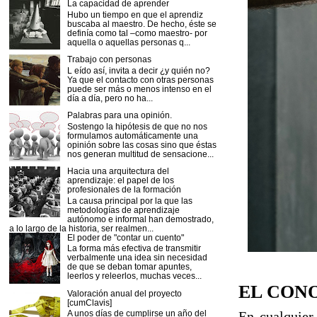
La capacidad de aprender
Hubo un tiempo en que el aprendiz
buscaba al maestro. De hecho, éste se
definía como tal –como maestro- por
aquella o aquellas personas q...
Trabajo con personas
L eído así, invita a decir ¿y quién no?
Ya que el contacto con otras personas
puede ser más o menos intenso en el
día a día, pero no ha...
Palabras para una opinión.
Sostengo la hipótesis de que no nos
formulamos automáticamente una
opinión sobre las cosas sino que éstas
nos generan multitud de sensacione...
Hacia una arquitectura del
aprendizaje: el papel de los
profesionales de la formación
La causa principal por la que las
metodologías de aprendizaje
autónomo e informal han demostrado,
a lo largo de la historia, ser realmen...
El poder de "contar un cuento"
La forma más efectiva de transmitir
verbalmente una idea sin necesidad
de que se deban tomar apuntes,
leerlos y releerlos, muchas veces...
EL CON
Valoración anual del proyecto
[cumClavis]
A unos días de cumplirse un año del
En cualquier