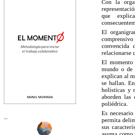
Con la orga
representaci
que explic
consecuenteme
El organigr
comprensivo
convencida d
relacionarse 
El momento a
mundo o de a
explican al m
se hallan. E
holísticas y 
aborden las 
poliédrica.
Es necesario 
...
permita delim
sus caracterí
asuma como p