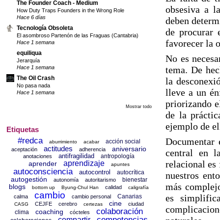
The Founder Coach - Medium
obsesiva a l
How Duty Traps Founders in the Wrong Role
Hace 6 días
deben determi
Tecnología Obsoleta
de procurar 
El asombroso Partenón de las Fraguas (Cantabria)
favorecer la 
Hace 1 semana
equiliqua
No es necesar
Jerarquía
Hace 1 semana
tema. De hech
The Oil Crash
la desconexió
No pasa nada
lleve a un é
Hace 1 semana
priorizando e
Mostrar todo
de la prácti
ejemplo de el
Etiquetas
#redca
Documentar e
acción social
aburrimiento
acabar
actitudes
aniversario
aceptación
adherencia
central en l
antifragilidad
antropología
anotaciones
relacional es
aprendizaje
aprender
apuntes
autoconsciencia
autocontrol
autocrítica
nuestros ent
autogestión
bienestar
autonomía
autoritarismo
más complejos
blogs
calidad
bottom up
Byung-Chul Han
caligrafía
cambio
es simplifi
Canarias
calma
cambio personal
cine
CEJFE
cerebro
ciudad
CASG
certezas
complicacion
colaboración
coaching
clima
cócteles
competencias
compartir