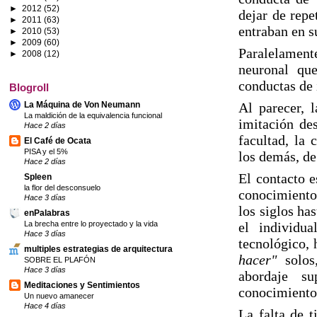
►
2012
(52)
dejar de repe
►
2011
(63)
entraban en s
►
2010
(53)
►
2009
(60)
Paralelament
►
2008
(12)
neuronal qu
conductas de 
Blogroll
La Máquina de Von Neumann
Al parecer, 
La maldición de la equivalencia funcional
imitación de
Hace 2 días
facultad, la 
El Café de Ocata
PISA y el 5%
los demás, de
Hace 2 días
El contacto e
Spleen
la flor del desconsuelo
conocimiento 
Hace 3 días
los siglos ha
enPalabras
La brecha entre lo proyectado y la vida
el individu
Hace 3 días
tecnológico, 
multiples estrategias de arquitectura
hacer"
solos,
SOBRE EL PLAFÓN
Hace 3 días
abordaje su
Meditaciones y Sentimientos
conocimiento
Un nuevo amanecer
Hace 4 días
La falta de t