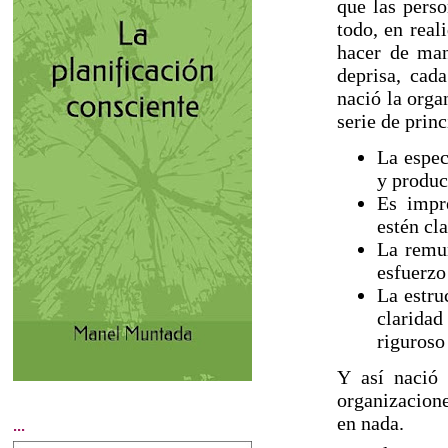
que las perso
todo, en real
hacer de man
deprisa, cad
nació la orga
serie de prin
La espec
y produc
Es impr
estén cl
La remun
esfuerzo
La estru
claridad
riguroso
Y así nació
organizacion
en nada.
...