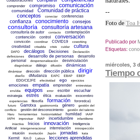
naturales.
colaboraciones
comunicación
compromiso
comprender
Comunidad de práctica
comunidad
--
conceptos
conferencias
conectar
conocimiento
confianza
consejos
Foto de
Toa H
consultoría
consultoría artesana
consultoría de autor
contemplación
contacto
conversación
contención
control
Publicado por
COVID19
convicción
coordinar
coworking
cultura
creatividad
crisalida
crisis
cuidar
Etiquetas:
cono
decálogos
Decisiones
DAFO
Declaración
desarrollo de personas
desarrollo
definiciones
personal
desvinculación
despersonalización
miércoles, 3 d
dinámicas
diálogo
diagnósticar
difusión
dirigir
Tiempo 
dirección pública
dirección
dinámizar
dMudanza
diseño
EAPC
EBAP
EBEP
ego
EDO/CEJFE
efectividad
ejercicios
empatía
emociones
emprender
entrevistas
equipos
escuchar
escribir
envídia
error
estrés
ética
estrategia
evaluación
exocerebro
formación
filosofía
fororedca1
experiencias
Garrotxa
género
futuro
gastronomía
gestión del
gestión del desconocimiento
conflicto
gestión del talento
humildad
Haru
herramientas
horizontalidad
IAAP
incertidumbre
IAPH
improvisar
INAP
infantilismo
innovación
Inicios
Inteligencia
iniactiva
interrelación
Artificial
intergeneracional
introspección
jornadas
intuición
involución
Japón
kata
lecciones aprendidas
Kermit
Km.0
Laloux