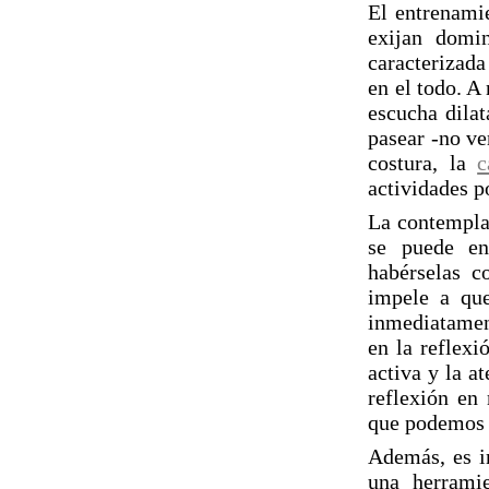
El entrenamie
exijan domi
caracterizada
en el todo. A
escucha dilat
pasear -no ver
costura, la
c
actividades po
La contemplac
se puede en
habérselas c
impele a que
inmediatament
en la reflexi
activa y la a
reflexión en 
que podemos e
Además, es i
una herrami