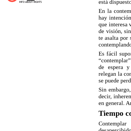
está dispuesto
En la contem
hay intención
que interesa 
de visión, si
te asalta por
contemplando
Es fácil supo
“contemplar”,
de espera y 
relegan la co
se puede perd
Sin embargo,
decir, inhere
en general. A
Tiempo co
Contemplar 
desapercibido