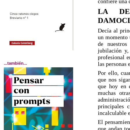
confiere una 
LA DE
DAMOC
Decía al prin
un momento u 
de nuestros
jubilación y,
profesional e
...también...
las personas
Por ello, cu
que nos sigam
que hoy en d
muchas otra
administraci
principales 
incalculable 
El pensamient
que andan to