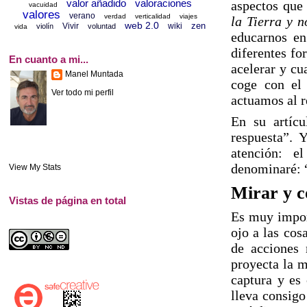
valor añadido
valoraciones
aspectos que
vacuidad
valores
verano
verdad
verticalidad
viajes
la Tierra y n
web 2.0
zen
Vivir
wiki
violín
voluntad
vida
educarnos en
diferentes fo
En cuanto a mi...
acelerar y cu
Manel Muntada
coge con el 
Ver todo mi perfil
actuamos al r
En su artícu
respuesta”. Y
atención: e
denominaré: 
View My Stats
Mirar y 
Vistas de página en total
Es muy import
ojo a las cos
de acciones 
proyecta la m
captura y es 
lleva consigo