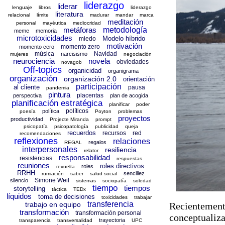
liderazgo
liderar
lenguaje
libros
liderazgo
literatura
relacional
límite
madurar
mandar
marca
meditación
personal
mayéutica
mediocridad
metáforas
metodología
meme
memoria
microtoxicidades
Modelo híbrido
miedo
motivación
momento zero
momento cero
música
Navidad
narcisismo
mujeres
negociación
neurociencia
novela
obviedades
novagob
Off-topics
organicidad
organigrama
organización
organización 2.0
orientación
participación
al cliente
pausa
pandemia
pintura
placentas
perspectiva
plan de acogida
planificación estratégica
planificar
poder
políticos
política
poesía
Poyton
problemas
proyectos
productividad
Projecte Miranda
prompt
psicopatía
psicopatología
publicidad
queja
recuerdos
recursos
red
recomendaciones
reflexiones
relaciones
regalos
REGAL
interpersonales
resiliencia
relator
responsabilidad
resistencias
respuestas
reuniones
roles directivos
roles
revuelta
RRHH
sencillez
rumiación
saber
salud social
Simone Weil
silencio
sistemas
sociopatía
soledad
tiempo
tiempos
storytelling
táctica
TEDx
líquidos
toma de decisiones
toxicidades
trabajar
transferencia
trabajo en equipo
Recientement
transformación
transformación personal
conceptuali
trayectoria
transparencia
transversalidad
UPC