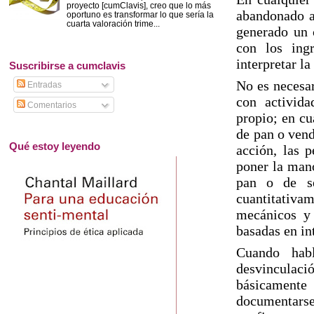
proyecto [cumClavis], creo que lo más
abandonado a
oportuno es transformar lo que sería la
cuarta valoración trime...
generado un 
con los ing
interpretar l
Suscribirse a cumclavis
No es necesar
Entradas
con activida
Comentarios
propio; en cu
de pan o vend
Qué estoy leyendo
acción, las 
poner la mano
pan o de se
cuantitativa
mecánicos y 
basadas en in
Cuando hab
desvinculació
básicamente 
documentarse 