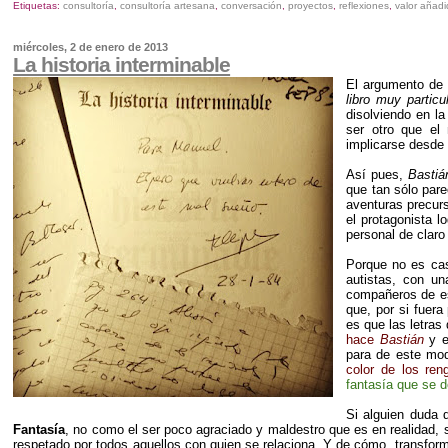
Etiquetas:
consultoría
,
consultoría artesana
,
conversación
,
proyectos
,
reflexiones
,
valor añad
miércoles, 2 de enero de 2013
La historia interminable
El argumento de 
libro muy particu
disolviendo en l
ser otro que e
implicarse desde 
Así pues,
Bastiá
que tan sólo pare
aventuras precur
el protagonista lo
personal de claro
Porque no es ca
autistas, con un
compañeros de es
que, por si fuer
es que las letras
hace
Bastián
y 
para de este mod
color
de los ren
fantasía que se d
Si alguien duda 
Fantasía
, no como el ser poco agraciado y maldestro que es en realidad, 
respetado por todos aquellos con quien se relaciona. Y de cómo, transfor