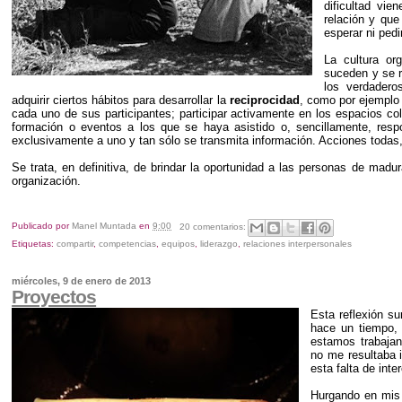
dificultad vie
relación y que
esperar ni ped
La cultura or
suceden y se r
los verdadero
adquirir ciertos hábitos para desarrollar la
reciprocidad
, como por ejemplo 
cada uno de sus participantes; participar activamente en los espacios co
formación o eventos a los que se haya asistido o, sencillamente, res
exclusivamente a uno y tan sólo se transmita información. Acciones todas
Se trata, en definitiva, de brindar la oportunidad a las personas de madu
organización.
Publicado por
Manel Muntada
en
9:00
20 comentarios:
Etiquetas:
compartir
,
competencias
,
equipos
,
liderazgo
,
relaciones interpersonales
miércoles, 9 de enero de 2013
Proyectos
Esta reflexión s
hace un tiempo, 
estamos trabajan
no me resultaba i
esta falta de int
Hurgando en mis 