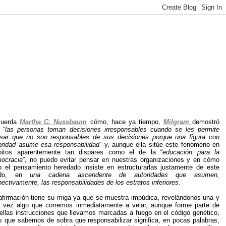
cuerda
Martha C. Nussbaum
cómo, hace ya tiempo,
Milgram
demostró
 “
las personas toman decisiones irresponsables cuando se les permite
sar que no son responsables de sus decisiones porque una figura con
oridad asume esa responsabilidad
” y, aunque ella sitúe este fenómeno en
itos aparentemente tan dispares como el de la “
educación para la
ocracia
”, no puedo evitar pensar en nuestras organizaciones y en cómo
o el pensamiento heredado insiste en estructurarlas justamente de este
do, en
una cadena ascendente de autoridades que asumen,
pectivamente, las responsabilidades de los estratos inferiores
.
afirmación tiene su miga ya que se muestra impúdica, revelándonos una y
a vez algo que corremos inmediatamente a velar, aunque forme parte de
ellas instrucciones que llevamos marcadas a fuego en el código genético,
s que sabemos de sobra que responsabilizar significa, en pocas palabras,