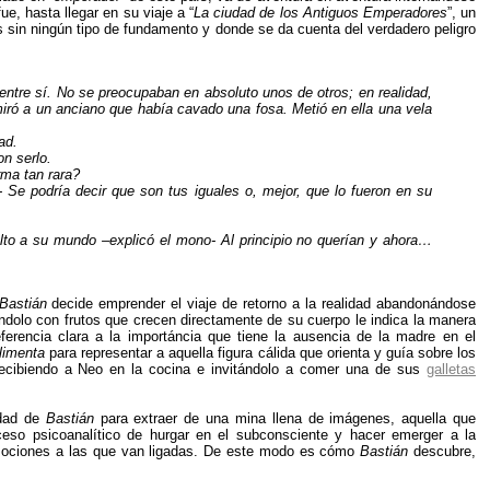
e, hasta llegar en su viaje a “
La ciudad de los Antiguos Emperadores
”, un
sin ningún tipo de fundamento y donde se da cuenta del verdadero peligro
entre sí. No se preocupaban en absoluto unos de otros; en realidad,
miró a un anciano que había cavado una fosa. Metió en ella una vela
ad.
n serlo.
rma tan rara?
 Se podría decir que son tus iguales o, mejor, que lo fueron en su
to a su mundo –explicó el mono- Al principio no querían y ahora…
Bastián
decide emprender el viaje de retorno a la realidad abandonándose
ándolo con frutos que crecen directamente de su cuerpo le indica la manera
eferencia clara a la importáncia que tiene la ausencia de la madre en el
limenta
para representar a aquella figura cálida que orienta y guía sobre los
ecibiendo a Neo en la cocina e invitándolo a comer una de sus
galletas
idad de
Bastián
para extraer de una mina llena de imágenes, aquella que
oceso psicoanalítico de hurgar en el subconsciente y hacer emerger a la
 emociones a las que van ligadas. De este modo es cómo
Bastián
descubre,