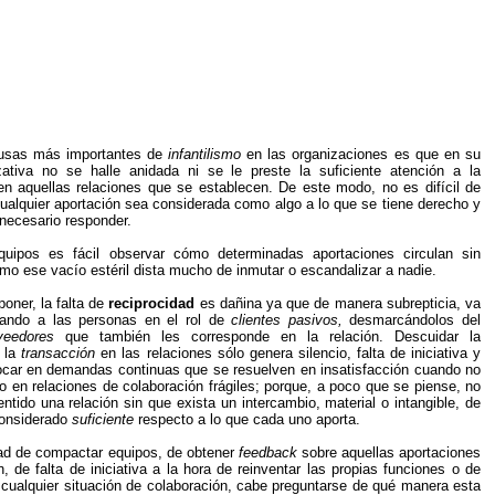
usas más importantes de
infantilismo
en las organizaciones es que en su
izativa no se halle anidada ni se le preste la suficiente atención a la
n aquellas relaciones que se establecen. De este modo, no es difícil de
ualquier aportación sea considerada como algo a lo que se tiene derecho y
 necesario responder.
ipos es fácil observar cómo determinadas aportaciones circulan sin
mo ese vacío estéril dista mucho de inmutar o escandalizar a nadie.
ner, la falta de
reciprocidad
es dañina ya que de manera subrepticia, va
uando a las personas en el rol de
clientes
pasivos,
desmarcándolos del
veedores
que también les corresponde en la relación. Descuidar la
e la
transacción
en las relaciones sólo genera silencio, falta de iniciativa y
car en demandas continuas que se resuelven en insatisfacción cuando no
o en relaciones de colaboración frágiles; porque, a poco que se piense, no
ntido una relación sin que exista un intercambio, material o intangible, de
considerado
suficiente
respecto a lo que cada uno aporta.
ltad de compactar equipos, de obtener
feedback
sobre aquellas aportaciones
n, de falta de iniciativa a la hora de reinventar las propias funciones o de
a cualquier situación de colaboración, cabe preguntarse de qué manera esta