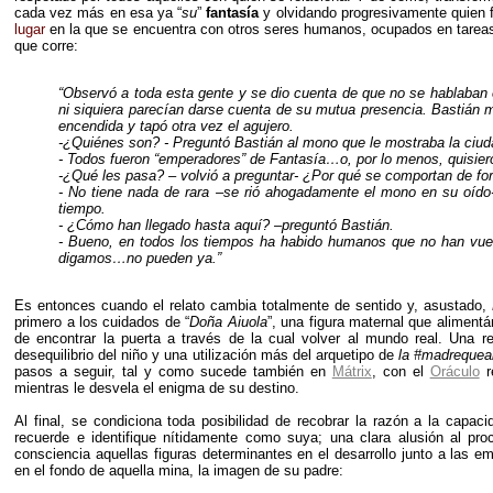
cada vez más en esa ya “
su
”
fantasía
y olvidando progresivamente quien fu
lugar
en la que se encuentra con otros seres humanos, ocupados en tareas 
que corre:
“Observó a toda esta gente y se dio cuenta de que no se hablaban 
ni siquiera parecían darse cuenta de su mutua presencia. Bastián 
encendida y tapó otra vez el agujero.
-¿Quiénes son? - Preguntó Bastián al mono que le mostraba la ciud
- Todos fueron “emperadores” de Fantasía…o, por lo menos, quisiero
-¿Qué les pasa? – volvió a preguntar- ¿Por qué se comportan de fo
- No tiene nada de rara –se rió ahogadamente el mono en su oído-
tiempo.
- ¿Cómo han llegado hasta aquí? –preguntó Bastián.
- Bueno, en todos los tiempos ha habido humanos que no han vuel
digamos…no pueden ya.”
Es entonces cuando el relato cambia totalmente de sentido y, asustado,
primero a los cuidados de “
Doña Aiuola
”, una figura maternal que aliment
de encontrar la puerta a través de la cual volver al mundo real. Una r
desequilibrio del niño y una utilización más del arquetipo de
la #madrequea
pasos a seguir, tal y como sucede también en
Mátrix
, con el
Oráculo
r
mientras le desvela el enigma de su destino.
Al final, se condiciona toda posibilidad de recobrar la razón a la capac
recuerde e identifique nítidamente como suya; una clara alusión al pr
consciencia aquellas figuras determinantes en el desarrollo junto a las
en el fondo de aquella mina, la imagen de su padre: