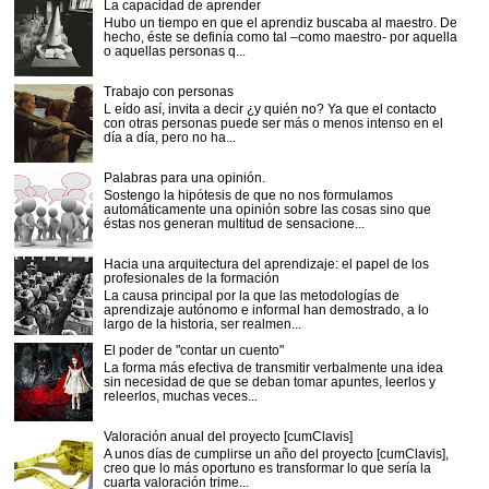
La capacidad de aprender
Hubo un tiempo en que el aprendiz buscaba al maestro. De
hecho, éste se definía como tal –como maestro- por aquella
o aquellas personas q...
Trabajo con personas
L eído así, invita a decir ¿y quién no? Ya que el contacto
con otras personas puede ser más o menos intenso en el
día a día, pero no ha...
Palabras para una opinión.
Sostengo la hipótesis de que no nos formulamos
automáticamente una opinión sobre las cosas sino que
éstas nos generan multitud de sensacione...
Hacia una arquitectura del aprendizaje: el papel de los
profesionales de la formación
La causa principal por la que las metodologías de
aprendizaje autónomo e informal han demostrado, a lo
largo de la historia, ser realmen...
El poder de "contar un cuento"
La forma más efectiva de transmitir verbalmente una idea
sin necesidad de que se deban tomar apuntes, leerlos y
releerlos, muchas veces...
Valoración anual del proyecto [cumClavis]
A unos días de cumplirse un año del proyecto [cumClavis],
creo que lo más oportuno es transformar lo que sería la
cuarta valoración trime...