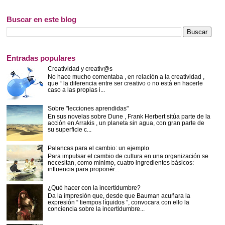
Buscar en este blog
Entradas populares
Creatividad y creativ@s
No hace mucho comentaba , en relación a la creatividad ,
que “ la diferencia entre ser creativo o no está en hacerle
caso a las propias i...
Sobre "lecciones aprendidas"
En sus novelas sobre Dune , Frank Herbert sitúa parte de la
acción en Arrakis , un planeta sin agua, con gran parte de
su superficie c...
Palancas para el cambio: un ejemplo
Para impulsar el cambio de cultura en una organización se
necesitan, como mínimo, cuatro ingredientes básicos:
influencia para proponér...
¿Qué hacer con la incertidumbre?
Da la impresión que, desde que Bauman acuñara la
expresión “ tiempos líquidos ”, convocara con ello la
conciencia sobre la incertidumbre...