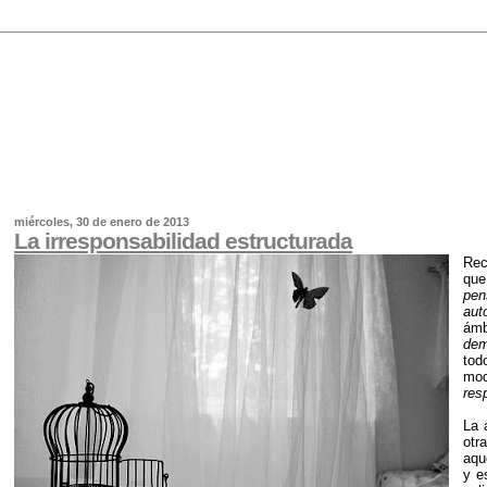
miércoles, 30 de enero de 2013
La irresponsabilidad estructurada
Re
que
pen
aut
ámb
dem
tod
mo
res
La 
otr
aqu
y e