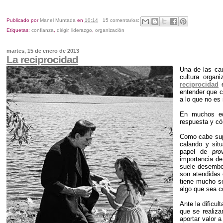
Publicado por
Manel Muntada
en
10:14
15 comentarios:
Etiquetas:
confianza
,
dirigir
,
liderazgo
,
organización
martes, 15 de enero de 2013
La reciprocidad
Una de las ca
cultura organ
reciprocidad
e
entender que c
a lo que no es
En muchos equ
respuesta y có
Como cabe supo
calando y sit
papel de
pro
importancia d
suele desembo
son atendidas 
tiene mucho se
algo que sea 
Ante la dificu
que se realiza
aportar valor 