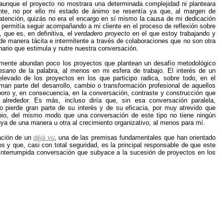
aunque el proyecto no mostrara una determinada complejidad ni planteara
ante, no por ello mi estado de ánimo se resentía ya que, al margen de
 atención, quizás no era el encargo en sí mismo la causa de mi dedicación
permitía seguir acompañando a mi cliente en el proceso de reflexión sobre
, que es, en definitiva, el
verdadero proyecto
en el que estoy trabajando y
de manera tácita e intermitente a través de colaboraciones que no son otra
ario que estimula y nutre nuestra conversación.
lmente abundan poco los proyectos que plantean un desafío metodológico
tesano
de la palabra, al menos en mi esfera de trabajo. El interés de un
levado de los proyectos en los que participo radica, sobre todo, en el
man parte del desarrollo, cambio o transformación profesional de aquellos
boro y, en consecuencia, en la conversación, contraste y construcción que
alrededor. Es más, incluso diría que, sin esa conversación paralela,
to pierde gran parte de su interés y de su eficacia, por muy atrevido que
pio, del mismo modo que una conversación de este tipo no tiene ningún
uya de una manera u otra al crecimiento organizativo, al menos para mí.
ación de un
déjà vu
, una de las premisas fundamentales que han orientado
ños y que, casi con total seguridad, es la principal responsable de que este
ininterrumpida conversación que subyace a la sucesión de proyectos en los