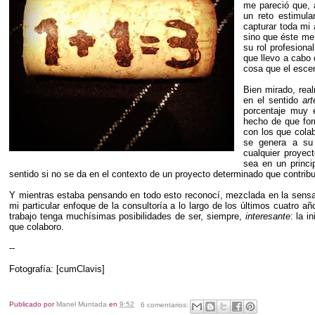
me pareció que, 
un reto estimul
capturar toda mi
sino que éste me 
su rol profesional
que llevo a cabo 
cosa que el escen
Bien mirado, rea
en el sentido
ar
porcentaje muy e
hecho de que for
con los que cola
se genera a su 
cualquier proyec
sea en un princi
sentido si no se da en el contexto de un proyecto determinado que contrib
Y mientras estaba pensando en todo esto reconocí, mezclada en la sens
mi particular enfoque de la consultoría a lo largo de los últimos cuatro a
trabajo tenga muchísimas posibilidades de ser, siempre,
interesante
: la 
que colaboro.
--
Fotografía: [cumClavis]
Publicado por
Manel Muntada
en
9:52
6 comentarios: