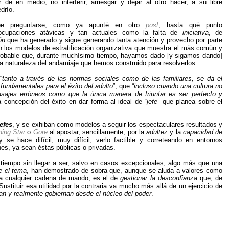
ir de en medio, no interferir, arriesgar y dejar al otro hacer, a su libre
edrío.
be preguntarse, como ya apunté en otro
post
, hasta qué punto
ocupaciones atávicas y tan actuales como la falta de
iniciativa
, de
ón
que ha generado y sigue generando tanta atención y provecho por parte
n los modelos de estratificación organizativa que muestra el más común y
robable que, durante muchísimo tiempo, hayamos dado [y sigamos dando]
 naturaleza del andamiaje que hemos construido para resolverlos.
“
tanto a través de las normas sociales como de las familiares, se da el
 fundamentales para el éxito del adulto
”, que “
incluso cuando una cultura no
nsajes erróneos como que la única manera de triunfar es ser perfecto y
ta concepción del éxito en dar forma al ideal de “
jefe
” que planea sobre el
efes
, y se exhiban como modelos a seguir los espectaculares resultados y
ing Star
o
Gore
al apostar, sencillamente, por la
adultez
y la
capacidad de
se hace difícil, muy difícil, verlo factible y correteando en entornos
es, ya sean éstas públicas o privadas.
iempo sin llegar a ser, salvo en casos excepcionales, algo más que una
re el tema
, han demostrado de sobra que, aunque se aluda a valores como
ge a cualquier cadena de mando, es el de
gestionar la desconfianza
que, de
tituir esa utilidad por la contraria va mucho más allá de un ejercicio de
dan y realmente gobiernan desde el núcleo del poder
.