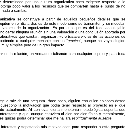
ne determinada por una cultura organizativa poco exigente respecto a la
 otorga poco valor a los recursos que se comparten hasta el punto de no
ir nada a cambio.
ganizativa se construye a partir de aquellos pequeños detalles que se
epiten en el día a día, es de este modo como se transmiten y se modelan
s valores de la organización. Es por eso que es del todo aconsejable
no cerrar ninguna reunión sin una valoración o una conclusión aportada por
laborativos que existan; organizar
micro transferencias
de las acciones de
pondiendo a cualquier mensaje con un “
gracias
”, aunque no vaya dirigido
, muy simples pero de un gran impacto.
rar en la relación, un verdadero talismán para cualquier equipo y para toda
urge a raíz de una pregunta. Hace poco, alguien con quien colaboro desde
cuestionó la motivación que podía tener respecto al proyecto en el que
do actualmente. Al conllevar cierta monotonía metodológica suponía que
nteresante y que, aunque estuviera al cien por cien física y mentalmente,
erés quizás podía determinar que me hallara
espiritualmente ausente
.
intereses y sopesando mis motivaciones para responder a esta pregunta