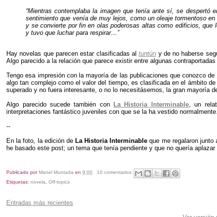
“Mientras contemplaba la imagen que tenía ante sí, se despertó 
sentimiento que venía de muy lejos, como un oleaje tormentoso en 
y se convierte por fin en olas poderosas altas como edificios, que
y tuvo que luchar para respirar…”
Hay novelas que parecen estar clasificadas al
tuntún
y de no haberse segui
Algo parecido a la relación que parece existir entre algunas contraportadas 
Tengo esa impresión con la mayoría de las publicaciones que conozco de
algo tan complejo como el valor del tiempo, es clasificada en el ámbito de
superado y no fuera interesante, o no lo necesitásemos, la gran mayoría de
Algo parecido sucede también con
La Historia Interminable
, un rela
interpretaciones fantástico juveniles con que se la ha vestido normalmente
--
En la foto, la edición de
La Historia Interminable
que me regalaron junto a
he basado este post; un tema que tenía pendiente y que no quería aplazar
Publicado por
Manel Muntada
en
9:00
10 comentarios:
Etiquetas:
novela
,
Off-topics
Entradas más recientes