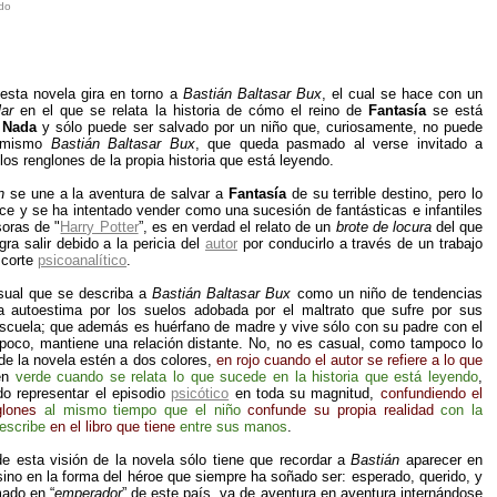
ido
esta novela gira en torno a
Bastián Baltasar Bux
, el cual se hace con un
lar
en el que se relata la historia de cómo el reino de
Fantasía
se está
a
Nada
y sólo puede ser salvado por un niño que, curiosamente, no puede
l mismo
Bastián Baltasar Bux
, que queda pasmado al verse invitado a
los renglones de la propia historia que está leyendo.
n
se une a la aventura de salvar a
Fantasía
de su terrible destino, pero lo
ce y se ha intentado vender como una sucesión de fantásticas e infantiles
soras de "
Harry Potter
”, es en verdad el relato de un
brote de locura
del que
gra salir debido a la pericia del
autor
por conducirlo a través de un trabajo
 corte
psicoanalítico
.
sual que se describa a
Bastián Baltasar Bux
como un niño de tendencias
a autoestima por los suelos adobada por el maltrato que sufre por sus
cuela; que además es huérfano de madre y vive sólo con su padre con el
a poco, mantiene una relación distante. No, no es casual, como tampoco lo
 de la novela estén a dos colores,
en rojo cuando el autor se refiere a lo que
en
verde cuando se relata lo que sucede en la historia que está leyendo
,
o representar el episodio
psicótico
en toda su magnitud,
confundiendo el
glones
al mismo tiempo que el niño
confunde su propia realidad
con la
escribe
en el libro que tiene
entre sus manos
.
de esta visión de la novela sólo tiene que recordar a
Bastián
aparecer en
sino en la forma del héroe que siempre ha soñado ser: esperado, querido, y
mado en “
emperador
” de este país, va de aventura en aventura internándose