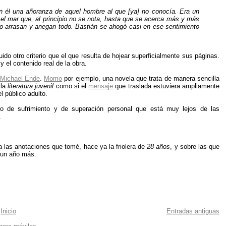
en él una añoranza de aquel hombre al que [ya] no conocía. Era un
el mar que, al principio no se nota, hasta que se acerca más y más
 lo arrasan y anegan todo. Bastián se ahogó casi en ese sentimiento
do otro criterio que el que resulta de hojear superficialmente sus páginas.
y el contenido real de la obra.
Michael Ende
.
Momo
por ejemplo, una novela que trata de manera sencilla
 la
literatura juvenil
como si el
mensaje
que traslada estuviera ampliamente
l público adulto.
to de sufrimiento y de superación personal que está muy lejos de las
.
 las anotaciones que tomé, hace ya la friolera de
28 años
, y sobre las que
 un año más.
Inicio
Entradas antiguas