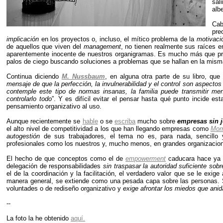
sal
alb
Ca
pre
implicación
en los proyectos o, incluso, el mítico problema de la
motivaci
de aquellos que viven del
management
, no tienen realmente sus raíces e
aparentemente inocente de nuestros organigramas. Es mucho más que p
palos de ciego buscando soluciones a problemas que se hallan en la misma
Continua diciendo
M. Nussbaum
, en alguna otra parte de su libro, que 
mensaje de que la perfección, la invulnerabilidad y el control son aspectos
contemple este tipo de normas insanas, la familia puede transmitir me
controlarlo todo
”. Y es difícil evitar el pensar hasta qué punto incide es
pensamiento organizativo al uso.
Aunque recientemente se
hable
o se
escriba
mucho sobre
empresas sin j
el alto nivel de competitividad a los que han llegando empresas como
Morn
autogestión
de sus trabajadores, el tema no es, para nada, sencillo y 
profesionales como los nuestros y, mucho menos, en grandes organizacion
El hecho de que conceptos como el de
empowerment
caducara hace ya t
delegación de responsabilidades
sin traspasar la autoridad suficiente sob
el de la coordinación y la facilitación, el verdadero valor que se le exi
manera general, se extiende como una pesada capa sobre las personas. Sus
voluntades o de rediseño organizativo y
exige afrontar los miedos que ani
--
La foto la he obtenido
aquí.