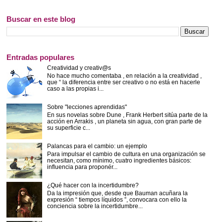
Buscar en este blog
Entradas populares
Creatividad y creativ@s
No hace mucho comentaba , en relación a la creatividad ,
que “ la diferencia entre ser creativo o no está en hacerle
caso a las propias i...
Sobre "lecciones aprendidas"
En sus novelas sobre Dune , Frank Herbert sitúa parte de la
acción en Arrakis , un planeta sin agua, con gran parte de
su superficie c...
Palancas para el cambio: un ejemplo
Para impulsar el cambio de cultura en una organización se
necesitan, como mínimo, cuatro ingredientes básicos:
influencia para proponér...
¿Qué hacer con la incertidumbre?
Da la impresión que, desde que Bauman acuñara la
expresión “ tiempos líquidos ”, convocara con ello la
conciencia sobre la incertidumbre...