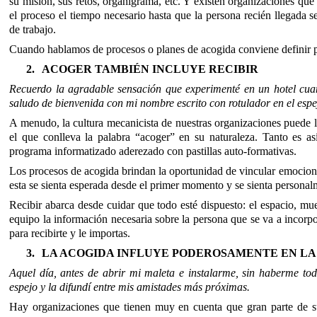
su misión, sus retos, organigrama, etc. Y existen organizaciones que
el proceso el tiempo necesario hasta que la persona recién llegada 
de trabajo.
Cuando hablamos de procesos o planes de acogida conviene definir p
2.
ACOGER TAMBIÉN INCLUYE RECIBIR
Recuerdo la agradable sensación que experimenté en un hotel cua
saludo de bienvenida con mi nombre escrito con rotulador en el espejo
A menudo, la cultura mecanicista de nuestras organizaciones puede l
el que conlleva la palabra “acoger” en su naturaleza. Tanto es 
programa informatizado aderezado con pastillas auto-formativas.
Los procesos de acogida brindan la oportunidad de vincular emociona
esta se sienta esperada desde el primer momento y se sienta persona
Recibir abarca desde cuidar que todo esté dispuesto: el espacio, mueb
equipo la información necesaria sobre la persona que se va a incorpo
para recibirte y le importas.
3.
LA ACOGIDA INFLUYE PODEROSAMENTE EN LA
Aquel día, antes de abrir mi maleta e instalarme, sin haberme tod
espejo y la difundí entre mis amistades más próximas.
Hay organizaciones que tienen muy en cuenta que gran parte de s