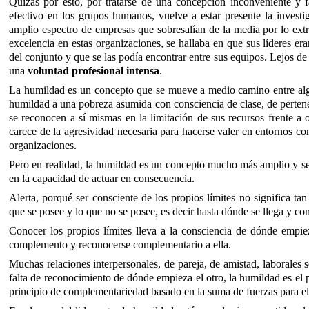
Quizás por esto, por tratarse de una concepción inconveniente y 
efectivo en los grupos humanos, vuelve a estar presente la invest
amplio espectro de empresas que sobresalían de la media por lo extr
excelencia en estas organizaciones, se hallaba en que sus líderes e
del conjunto y que se las podía encontrar entre sus equipos. Lejos d
una
voluntad profesional intensa
.
La humildad es un concepto que se mueve a medio camino entre algo
humildad a una pobreza asumida con consciencia de clase, de pertenen
se reconocen a sí mismas en la limitación de sus recursos frente a 
carece de la agresividad necesaria para hacerse valer en entornos com
organizaciones.
Pero en realidad, la humildad es un concepto mucho más amplio y senc
en la capacidad de actuar en consecuencia.
Alerta, porqué ser consciente de los propios límites no significa tan
que se posee y lo que no se posee, es decir hasta dónde se llega y con
Conocer los propios límites lleva a la consciencia de dónde empie
complemento y reconocerse complementario a ella.
Muchas relaciones interpersonales, de pareja, de amistad, laborales so
falta de reconocimiento de dónde empieza el otro, la humildad es el
principio de complementariedad basado en la suma de fuerzas para el