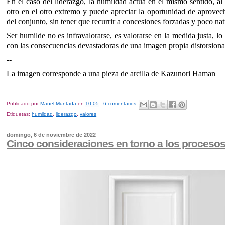
En el caso del liderazgo, la humildad actúa en el mismo sentido, al 
otro en el otro extremo y puede apreciar la oportunidad de aprovech
del conjunto, sin tener que recurrir a concesiones forzadas y poco na
Ser humilde no es infravalorarse, es valorarse en la medida justa, lo
con las consecuencias devastadoras de una imagen propia distorsiona
--
La imagen corresponde a una pieza de arcilla de Kazunori Haman
Publicado por
Manel Muntada
en
10:05
6 comentarios:
Etiquetas:
humildad
,
liderazgo
,
valores
domingo, 6 de noviembre de 2022
Cinco consideraciones en torno a los proceso