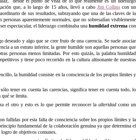
falaz, desde el punto de vista de lo que realmente es un liderazgo
igación que, a lo largo de 15 años, llevó a cabo
Jim Collins
con un
aordinario de sus resultados, subrayando que una de las claves de la
ran personas aparentemente normales, que no sobresalían visiblemente
e ser espectacular, el liderazgo combinaba una
humildad extrema
con
 deseado y algo que se cree fruto de una carencia. Se suele asociar
cia a un estrato inferior, la gente humilde son aquellas personas que
otras personas menos limitadas. Por esto quizás, la palabra humildad
petitivos y tiene poco recorrido en la cultura altisonante de nuestras
illo, la humildad consiste en la consciencia de los propios límites y
 sólo tener en cuenta las carencias, significa tener en cuenta todo, lo
 qué se limita.
za el otro y esto es lo que permite reconocer la
alteridad
como un
n fallidas por esta falta de consciencia sobre los propios límites y la
 principio fundamental de la colaboración genuina ya que determina el
 logro de objetivos comunes.