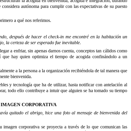
 estructuran la acogida en bienvenida, acogida e integración, durando
se considera autónoma para cumplir con las expectativas de su puesto
rimero a qué nos referimos.
ndo, después de hacer el check-in me encontré en la habitación un
, la certeza de ser esperado fue inevitable.
legar a enfriar, sin apenas darnos cuenta, conceptos tan cálidos como
así que hay quien optimiza el tiempo de acogida confinándolo a un
lmente a la persona a la organización recibiéndola de tal manera que
lmente bienvenida.
les y tecnología que ha de utilizar, hasta notificar con antelación al
rar, todo ello contribuye a intuir que alguien se ha tomado su tiempo
 IMAGEN CORPORATIVA
avía quitado el abrigo, hice una foto al mensaje de bienvenida del
u imagen corporativa se proyecta a través de lo que comunican las