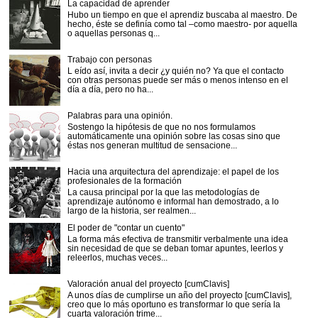
La capacidad de aprender
Hubo un tiempo en que el aprendiz buscaba al maestro. De
hecho, éste se definía como tal –como maestro- por aquella
o aquellas personas q...
Trabajo con personas
L eído así, invita a decir ¿y quién no? Ya que el contacto
con otras personas puede ser más o menos intenso en el
día a día, pero no ha...
Palabras para una opinión.
Sostengo la hipótesis de que no nos formulamos
automáticamente una opinión sobre las cosas sino que
éstas nos generan multitud de sensacione...
Hacia una arquitectura del aprendizaje: el papel de los
profesionales de la formación
La causa principal por la que las metodologías de
aprendizaje autónomo e informal han demostrado, a lo
largo de la historia, ser realmen...
El poder de "contar un cuento"
La forma más efectiva de transmitir verbalmente una idea
sin necesidad de que se deban tomar apuntes, leerlos y
releerlos, muchas veces...
Valoración anual del proyecto [cumClavis]
A unos días de cumplirse un año del proyecto [cumClavis],
creo que lo más oportuno es transformar lo que sería la
cuarta valoración trime...